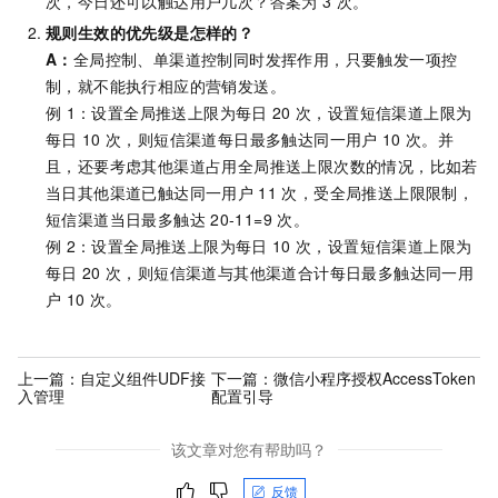
次，今日还可以触达用户几次？答案为
3
次。
规则生效的优先级是怎样的？
A：
全局控制、单渠道控制同时发挥作用，只要触发一项控
制，就不能执行相应的营销发送。
例
1：设置全局推送上限为每日
20
次，设置短信渠道上限为
每日
10
次，则短信渠道每日最多触达同一用户
10
次。并
且，还要考虑其他渠道占用全局推送上限次数的情况，比如若
当日其他渠道已触达同一用户
11
次，受全局推送上限限制，
短信渠道当日最多触达
20-11=9
次。
例
2：设置全局推送上限为每日
10
次，设置短信渠道上限为
每日
20
次，则短信渠道与其他渠道合计每日最多触达同一用
户
10
次。
上一篇：
自定义组件UDF接
下一篇：
微信小程序授权AccessToken
入管理
配置引导
该文章对您有帮助吗？
反馈