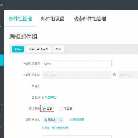
服务生态伙伴
视觉 Coding、空间感知、多模态思考等全面升级
1M上下文，专为长程任务能力而生
云工开物
企业应用
Night Plan 支持 Qwen 3.8-Max
AI 办公
NEW
Red Hat
30+ 款产品免费体验
夜间 5 折，Qwen/Meoo/TokenPlan 客户专享
AI智能应用
科研合作
ERP
堂（旗舰版）
SUSE
智能客服
AI 应用构建
大模型原生
CRM
2个月
自动承接线索
建站小程序
Qoder
大模型服务平台百炼-应用模版
OA 办公系统
HOT
NEW
面向真实软件
个人版上线、团队版降价；千问3.8-Max首发发尝鲜
丰富多元化的应用模版和解决方案
力提升
财税管理
模板建站
万有无界
大模型服务平台百炼-智能体
400电话
定制建站
的模型效果
灵活可视化地构建企业级 Agent
方案
广告营销
模板小程序
秒悟
人工智能平台 PAI
定制小程序
云端极速 AI 
新一代 AI 视频生成模型，深度适配广告营销等场景
AI Native 的算法工程平台，一站式完成建模、训练、推理服务部署
APP 开发
建站系统
AI 应用
10分钟微调：让0.6B模型媲美235B模型
多模态数据信
依托云原生高可用架构,实现Dify私有化部署
用1%尺寸在特定领域达到大模型90%以上效果