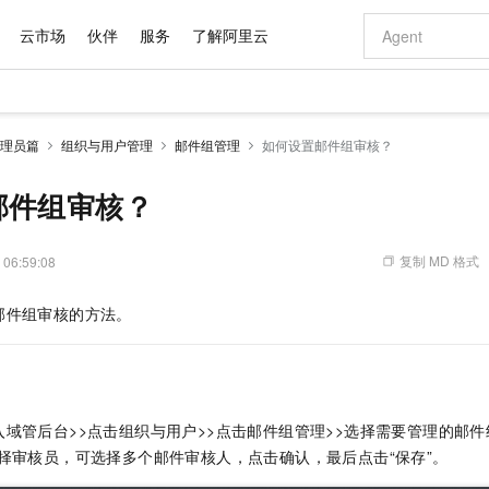
云市场
伙伴
服务
了解阿里云
AI 特惠
数据与 API
成为产品伙伴
企业增值服务
最佳实践
价格计算器
AI 场景体
基础软件
产品伙伴合
阿里云认证
市场活动
配置报价
大模型
理员篇
组织与用户管理
邮件组管理
如何设置邮件组审核？
自助选配和估算价格
新方式
域名与网站
睿译宝，AI翻译排版一步到位
智启 AI 普惠权益
产品生态集成认证中心
企业支持计划
云上春晚
千问官方 MaaS 平台，为开发者和 Agent 而生，新用户赠送 1 亿 + tokens 额度
云服务器 EC
Qwen Aud
AI Coding
阿里云Maa
2026 阿里云
为企业打
数据集
Windows
大模型认证
模型
NEW
NEW
交付可用成果
值低价云产品抢先购
提供智能易用的域名与建站服务
上传文档即自动完成翻译和格式还原
至高享 1亿+免费 tokens，加速 Al 应用落地
安全可靠、弹
智能编程，一键
邮件组审核？
产品生态伙伴
专家技术服务
云上奥运之旅
弹性计算合作
阿里云中企出
手机三要素
宝塔 Linux
全部认证
价格优势
有专属领域专家
对象存储 OSS
GLM-5.2：长任务时代开源旗舰模型
阿里云 OPC 创新助力计划
云数据库 RD
即刻拥有 DeepS
AI 电商营销
产品生态伙伴工作台
企业增值服务台
云栖战略参考
云存储合作计
云栖大会
身份实名认证
CentOS
训练营
推动算力普惠，释放技术红利
的大模型服务
最高返9万
多领域专家智能体,一键组建 AI 虚拟交付团队
至高百万元 Token 补贴，加速一人公司成长
稳定、安全、高性价比、高性能的云存储服务
真正可用的 1M 上下文,一次完成代码全链路开发
轻松解锁专属 Dee
从图文生成到
复制 MD 格式
 06:59:08
云上的中国
数据库合作计
活动全景
短信
Docker
图片和
站式影视创作平台
人工智能平台 PAI
Hermes Agent，打造自进化智能体
Token Plan 模型订阅计划
Qoder
5 分钟轻松部署
AI 广告创作
企业成长
大模型
NEW
信息公告
邮件组审核的方法。
看见新力量
云网络合作计
OCR 文字识别
JAVA
级电脑
证享300元代金券
可视化编排打通从文字构思到成片全链路闭环
一站式AI开发、训练和推理服务
自主进化，持久记忆，越用越聪明
Qwen3.8-Max 首发尝鲜，限时加量 10 倍，夜间低至2折
面向真实软件
图文、视频一
Kimi-K3
HappyHors
NEW
魔搭 Mode
loud
服务实践
官网公告
Kimi 最新旗舰模型，长程编程与推理利器
让文字生成流
金融模力时刻
Salesforce O
版
发票查验
全能环境
Qoder CN
Claude Code + GStack 打造工程团队
千问办公，限时限量积分加倍
云原生数据库 P
低代码高效构
AI 建站
NEW
作计划
计划
创新中心
魔搭 ModelSc
健康状态
让AI从“聊天伙伴”进化为能干活的“数字员工”
覆盖公网/内网、递归/权威、移动APP等全场景解析服务
安装技能 GStack，拥有专属 AI 工程团队
你的AI工作搭子，覆盖日常办公高频场景
基于千问大模型等，支持代码智能生成、研发智能问答
0 代码专业建
客户案例
天气预报查询
操作系统
Deepseek-v4-pro
HappyHors
态合作计划
域管后台>>点击组织与用户>>点击邮件组管理>>选择需要管理的邮件
态智能体模型
旗舰 MoE 大模型，百万上下文与顶尖推理能力
图生视频，流
Compute
同享
容器服务 Kubernetes 版 ACK
万小智 AI 建站低至 15元/月
云防火墙
AI 短剧/漫剧
快递物流查询
WordPress
成为服务伙
高校合作
择审核员，可选择多个邮件审核人，点击确认，最后点击“保存”。
式云数据仓库
点，立即开启云上创新
提供一站式管理容器应用的 K8s 服务
送.CN域名，送备案服务码
云原生的云上
AI助力短剧
GLM-5.2
Wan2.7-T
Ubuntu