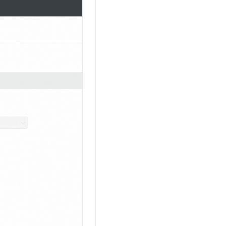
文戏情感细腻自然，动作戏激烈拳拳到肉，实现更强表演能力
支持中英文自由切换，具备更强的噪声鲁棒性
云聚AI 严选权益
SSL 证书
，一键激活高效办公新体验
精选AI产品，从模型到应用全链提效
堡垒机
AI 用量加速计划
应用
防火墙
、识别商机，让客服更高效、服务更出色。
新老同享，达量后返
千问办公
主机安全
NEW
的智能体编程平台
一站式AI生产力平台
AI 应用及服务市场
伶鹊
企业级人与Agent协作平台，接入和调度多个数字员工
智能客服平台，对话机器人、对话分析、智能外呼
AI 应用
大模型服务平台百炼 - 全妙
大模型
应用创作平台
多模态内容创作工具，已接入 DeepSeek
自然语言处理
数据标注
机器学习
息提取
与 AI 智能体进行实时音视频通话
从文本、图片、视频中提取结构化的属性信息
构建支持视频理解的 AI 音视频实时通话应用