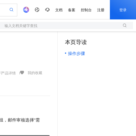
文档
备案
控制台
注册
登录
输入文档关键字查找
验
作计划
器
AI 活动
专业服务
服务伙伴合作计划
开发者社区
加入我们
服务平台百炼
阿里云 OPC 创新助力计划
本页导读
（0）
一站式生成采购清单，支持单品或批量购买
S
io：打造专属 AI 语音助手
S产品伙伴计划（繁花）
峰会
造的大模型服务与应用开发平台
轻量应用服务器
一句话生成原生可编辑精美 PPT 文稿
AI 生产力先锋
Al MaaS 服务伙伴赋能合作
域名
博文
Careers
至高可申请百万元
操作步骤
性可伸缩的云计算服务
开启高性价比 AI 编程新体验
Qwen-Audio-3.0-Realtime 端到端实时语音角色扮演
输入一句话想法, 轻松生成专业的 PPT
先锋实践拓展 AI 生产力的边界
快速构建应用程序和网站，即刻迈出上云第一步
Token 补贴，五大权
计划
海大会
伙伴信用分合作计划
商标
问答
社会招聘
益加速 OPC 成功
S
eek-V4-Pro
数字证书管理服务（原SSL证书）
一键部署幻兽帕鲁游戏服务器
飞天发布时刻
HOT
划
备案
电子书
校园招聘
pSeek-V4-Pro
视频创作，一键激活电商全链路生产力
全托管，含MySQL、PostgreSQL、SQL Server、MariaDB多引擎
实现全站HTTPS，呈现可信的WEB访问
一键购买专属联机服务器，轻松开启游戏
所见，即是所愿
我的收藏
产品详情
更多支持
划
公司注册
镜像站
视频生成
语音识别与合成
专属 QwenPaw
短信服务
漫剧工坊：一站式动画创作平台
AI 实训营
HOT
合作伙伴培训与认证
划
上云迁移
的智能体编程平台
站生成，高效打造优质广告素材
从聊天伙伴进化为能主动干活的本地数字员工
快速生产连贯的高质量长漫剧
从基础到进阶，Agent 创客手把手教你
国内短信简单易用，安全可靠，秒级触达，全球覆盖200+国家和地区。
e-1.1-T2V
Qwen3-TTS-Flash
lScope
我要反馈
查询合作伙伴
畅细腻的高质量视频
离线语音合成大模型，多语言方言自适应，低延迟高稳定
n Alibaba Cloud ISV 合作
代维服务
olarDB
建企业门户网站
大数据开发治理平台 DataWorks
10 分钟搭建微信、支付宝小程序
创新加速
ope
登录合作伙伴管理后台
我要建议
站，无忧落地极速上线
以可视化方式快速构建移动和 PC 门户网站
100%兼容MySQL、PostgreSQL，兼容Oracle，支持集中和分布式
高效部署网站，快速应用到小程序
Data Agent 驱动的一站式 Data+AI 开发治理平台
e-1.1-I2V
Cosyvoice-V3-Flash
安全
组，邮件审核选择“需
畅自然，细节丰富
高表现力语音合成大模型，语音克隆听感自然
我要投诉
上云场景组合购
伴
边界网络安全防护产品
漫剧创作，剧本、分镜、视频高效生成
覆盖90%+业务场景，专享组合折扣价
2V
VPN
Fun-ASR