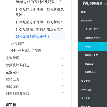
组/动态组的区别以及配置方式
AI 产品 免费试用
网络
安全
云开发大赛
Tableau 订阅
什么是静态邮件组，如何新建及
1亿+ 大模型 tokens 和 
可观测
入门学习赛
删除？
中间件
AI空中课堂在线直播课
140+云产品 免费试用
大模型服务
什么是动态邮件组，如何新建？
上云与迁云
产品新客免费试用，最长1
数据库
什么是群组，如何新建及管理？
生态解决方案
千问AI平台-Token Plan
企业出海
大模型ACA认证体验
大数据计算
如何设置邮件组审核？
助力企业全员 AI 认知与能
行业生态解决方案
政企业务
公共邮箱
媒体服务
千问AI平台-模型体验
开发者生态解决方案
全区分布式站点管理
在线体验全尺寸、多种模态
企业服务与云通信
AI 开发和 AI 应用解决
安全管理
Happy 系列大模型
域名与网站
数据统计与日志
企业定制
终端用户计算
邮箱工具
Serverless
大模型解决方案
高级应用
开发工具
阿里邮箱集团版
快速部署 Dify，高效搭建 
迁移与运维管理
员工篇