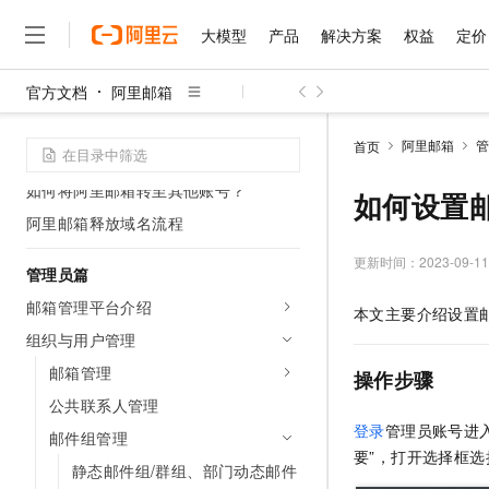
Postmaster管理员账号重置密码
大模型
产品
解决方案
权益
定价
Postmaster账号如何重置安全因子
官方文档
如何增加阿里邮箱账号数
阿里邮箱
大模型
产品
解决方案
权益
定价
云市场
伙伴
服务
了解阿里云
精选产品
精选解决方案
普惠上云
产品定价
精选商城
成为销售伙伴
售前咨询
为什么选择阿里云
如何减少阿里邮箱的账号数
千问AI平台
阿里邮箱
管
首页
阿里邮箱子账号容量说明
了解云产品的定价详情
大模型服务平台百炼
千问办公，解锁你的工作
普惠上云 官方力荐
分销伙伴
在线服务
网站建设
什么是云计算
大
如何将阿里邮箱转至其他账号？
大模型服务与应用平台
企业级Agent产品，直接
云服务器38元/年起，超
如何设置
咨询伙伴
多端小程序
技术领先
云上成本管理
阿里邮箱释放域名流程
售后服务
千问大模型
Agency Agents：拥
官方推荐返现计划
大模型
大模型
精选产品
精选解决方案
Salesforce 国际版订阅
稳定可靠
管理和优化成本
多元化、高性能、安全可靠
推荐新用户得奖励，单订单
更新时间：
2023-09-11
销售伙伴合作计划
管理员篇
自助服务
友盟天域
安全合规
人工智能与机器学习
AI
文本生成
无影云电脑
HappyHorse 打造一
云工开物
邮箱管理平台介绍
本文主要介绍设置
无影生态合作计划
在线服务
观测云
分析师报告
随时随地安全接入的云上超
高校专属算力普惠，学生认
计算
互联网应用开发
Qwen3.8-Max
组织与用户管理
HOT
Salesforce On Alibaba C
工单服务
智能体时代全能旗舰模型
Tuya 物联网平台阿里云
研究报告与白皮书
云解析DNS
快速拥有专属 OpenClaw
邮箱管理
Consulting Partner 合
操作步骤
大数据
容器
免费试用
短信专区
公共联系人管理
蓝凌 OA
Qwen3.7-Plus
AI 大模型销售与服务生
现代化应用
存储
天池大赛
登录
管理员账号进入
能看、能想、能动手的多模
邮件组管理
云原生大数据计算服务 Max
解决方案免费试用 新老
电子合同
要”，打开选择框选
面向分析的企业级SaaS模
最高领取价值200元试用
安全
网络与CDN
静态邮件组/群组、部门动态邮件
AI 算法大赛
Qwen3-VL-Plus
畅捷通