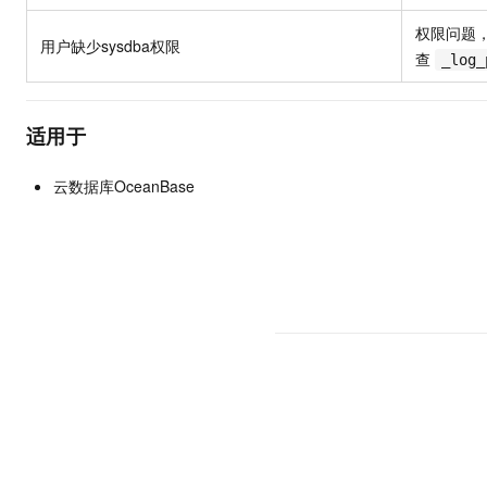
10 分钟在聊天系统中增加
专有云
权限问题
用户缺少sysdba权限
查
_log_
适用于
云数据库OceanBase