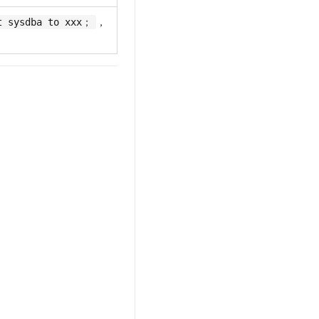
t.diy 一步搞定创意建站
构建大模型应用的安全防护体系
，
t sysdba to xxx；
通过自然语言交互简化开发流程,全栈开发支持
通过阿里云安全产品对 AI 应用进行安全防护