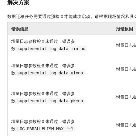
解决方案
AI 产品 免费试用
网络
安全
云开发大赛
Tableau 订阅
1亿+ 大模型 tokens 和 
数据迁移任务需要通过预检查才能成功启动。请根据现场情况和具
可观测
入门学习赛
中间件
AI空中课堂在线直播课
140+云产品 免费试用
大模型服务
错误信息
报错原因
上云与迁云
产品新客免费试用，最长1
数据库
生态解决方案
千问AI平台-Token Plan
增量日志参数检查未通过，错误参
企业出海
大模型ACA认证体验
大数据计算
增量日志
数
supplemental_log_data_min=no
助力企业全员 AI 认知与能
行业生态解决方案
政企业务
媒体服务
千问AI平台-模型体验
开发者生态解决方案
在线体验全尺寸、多种模态
增量日志参数检查未通过，错误参
企业服务与云通信
增量日志
AI 开发和 AI 应用解决
数
supplemental_log_data_ui=no
Happy 系列大模型
域名与网站
终端用户计算
增量日志参数检查未通过，错误参
增量日志
数
supplemental_log_data_pk=no
Serverless
大模型解决方案
开发工具
快速部署 Dify，高效搭建 
增量日志参数检查未通过，错误参
增量日志
数
LOG_PARALLELISM_MAX !=1
迁移与运维管理