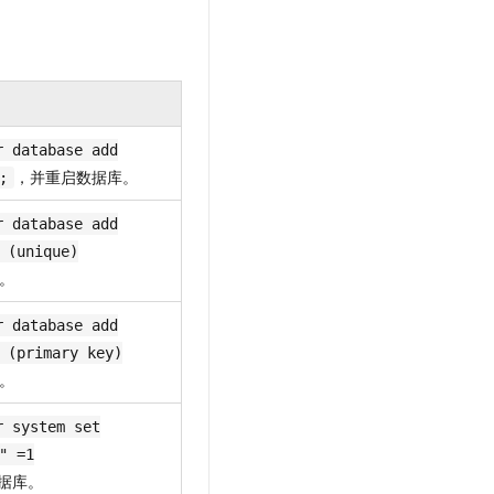
文戏情感细腻自然，动作戏激烈拳拳到肉，实现更强表演能力
支持中英文自由切换，具备更强的噪声鲁棒性
云聚AI 严选权益
SSL 证书
，一键激活高效办公新体验
精选AI产品，从模型到应用全链提效
堡垒机
AI 用量加速计划
应用
防火墙
、识别商机，让客服更高效、服务更出色。
新老同享，达量后返
千问办公
主机安全
NEW
r database add
的智能体编程平台
一站式AI生产力平台
，并重启数据库。
;
AI 应用及服务市场
伶鹊
r database add
企业级人与Agent协作平台，接入和调度多个数字员工
智能客服平台，对话机器人、对话分析、智能外呼
AI 应用
 (unique)
。
大模型服务平台百炼 - 全妙
大模型
应用创作平台
多模态内容创作工具，已接入 DeepSeek
r database add
自然语言处理
 (primary key)
数据标注
。
机器学习
r system set
息提取
与 AI 智能体进行实时音视频通话
" =1
从文本、图片、视频中提取结构化的属性信息
构建支持视频理解的 AI 音视频实时通话应用
据库。