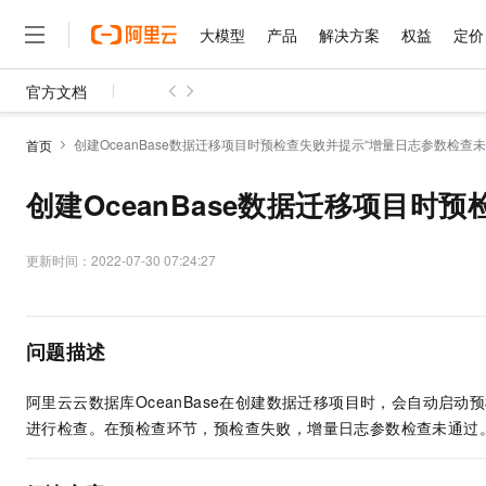
大模型
产品
解决方案
权益
定价
官方文档
大模型
产品
解决方案
权益
定价
云市场
伙伴
服务
了解阿里云
精选产品
精选解决方案
普惠上云
产品定价
精选商城
成为销售伙伴
售前咨询
为什么选择阿里云
千问AI平台
创建OceanBase数据迁移项目时预检查失败并提示“增量日志参数检查未
首页
了解云产品的定价详情
大模型服务平台百炼
睿译宝，AI翻译排版一
普惠上云 官方力荐
分销伙伴
在线服务
网站建设
什么是云计算
大
大模型服务与应用平台
上传文档即自动完成翻译和
云服务器38元/年起，超
创建OceanBase数据迁移项目时
咨询伙伴
多端小程序
技术领先
云上成本管理
售后服务
千问大模型
GLM-5.2：长任务时代
官方推荐返现计划
大模型
大模型
精选产品
精选解决方案
Salesforce 国际版订阅
稳定可靠
管理和优化成本
多元化、高性能、安全可靠
推荐新用户得奖励，单订单
更新时间：
2022-07-30 07:24:27
销售伙伴合作计划
自助服务
友盟天域
安全合规
人工智能与机器学习
AI
文本生成
无影云电脑
Hermes Agent，打造
云工开物
无影生态合作计划
在线服务
观测云
分析师报告
随时随地安全接入的云上超
自主进化，持久记忆，越用
高校专属算力普惠，学生认
计算
互联网应用开发
Qwen3.8-Max
HOT
问题描述
Salesforce On Alibaba C
工单服务
智能体时代全能旗舰模型
Tuya 物联网平台阿里云
研究报告与白皮书
云解析DNS
快速拥有专属 OpenClaw
Consulting Partner 合
大数据
容器
免费试用
短信专区
阿里云云数据库OceanBase在创建数据迁移项目时，会自动
蓝凌 OA
Qwen3.7-Plus
AI 大模型销售与服务生
现代化应用
存储
天池大赛
进行检查。在预检查环节，预检查失败，增量日志参数检查未通过
能看、能想、能动手的多模
云原生大数据计算服务 Max
解决方案免费试用 新老
电子合同
面向分析的企业级SaaS模
最高领取价值200元试用
安全
网络与CDN
AI 算法大赛
Qwen3-VL-Plus
畅捷通