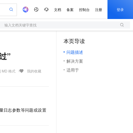
文档
备案
控制台
注册
登录
输入文档关键字查找
验
作计划
器
AI 活动
专业服务
服务伙伴合作计划
开发者社区
加入我们
服务平台百炼
阿里云 OPC 创新助力计划
本页导读
一站式生成采购清单，支持单品或批量购买
S
可编辑精美 PPT 文稿
S产品伙伴计划（繁花）
峰会
造的大模型服务与应用开发平台
轻量应用服务器
Agency Agents：拥有专属领域专家
AI 生产力先锋
Al MaaS 服务伙伴赋能合作
域名
博文
Careers
至高可申请百万元
问题描述
性可伸缩的云计算服务
 轻松生成专业的 PPT
开启高性价比 AI 编程新体验
先锋实践拓展 AI 生产力的边界
快速构建应用程序和网站，即刻迈出上云第一步
多领域专家智能体,一键组建 AI 虚拟交付团队
过”
Token 补贴，五大权
计划
海大会
伙伴信用分合作计划
商标
问答
社会招聘
解决方案
益加速 OPC 成功
S
帕鲁游戏服务器
数字证书管理服务（原SSL证书）
HappyHorse 打造一站式影视创作平台
飞天发布时刻
HOT
划
备案
电子书
校园招聘
适用于
联机服务器，轻松开启游戏
视频创作，一键激活电商全链路生产力
全托管，含MySQL、PostgreSQL、SQL Server、MariaDB多引擎
实现全站HTTPS，呈现可信的WEB访问
所见，即是所愿
可视化编排打通从文字构思到成片全链路闭环
 MD 格式
我的收藏
更多支持
划
公司注册
镜像站
视频生成
语音识别与合成
 智能体与工作流应用
短信服务
漫剧工坊：一站式动画创作平台
AI 实训营
合作伙伴培训与认证
划
上云迁移
的智能体编程平台
站生成，高效打造优质广告素材
通过阿里云百炼高效搭建AI应用,助力高效开发
快速生产连贯的高质量长漫剧
从基础到进阶，Agent 创客手把手教你
国内短信简单易用，安全可靠，秒级触达，全球覆盖200+国家和地区。
e-1.1-T2V
Qwen3-TTS-Flash
lScope
我要反馈
查询合作伙伴
畅细腻的高质量视频
离线语音合成大模型，多语言方言自适应，低延迟高稳定
n Alibaba Cloud ISV 合作
代维服务
olarDB
建企业门户网站
大数据开发治理平台 DataWorks
10 分钟搭建微信、支付宝小程序
创新加速
ope
登录合作伙伴管理后台
我要建议
站，无忧落地极速上线
以可视化方式快速构建移动和 PC 门户网站
100%兼容MySQL、PostgreSQL，兼容Oracle，支持集中和分布式
高效部署网站，快速应用到小程序
Data Agent 驱动的一站式 Data+AI 开发治理平台
增量日志参数等问题或设置
e-1.1-I2V
Cosyvoice-V3-Flash
安全
畅自然，细节丰富
高表现力语音合成大模型，语音克隆听感自然
我要投诉
上云场景组合购
伴
边界网络安全防护产品
漫剧创作，剧本、分镜、视频高效生成
覆盖90%+业务场景，专享组合折扣价
2V
VPN
Fun-ASR