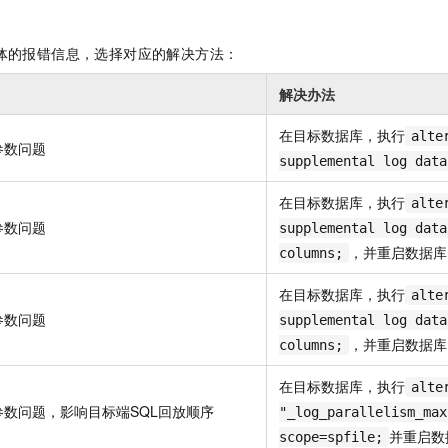
服务生态伙伴
视觉 Coding、空间感知、多模态思考等全面升级
1M上下文，专为长程任务能力而生
云工开物
企业应用
Night Plan 支持 Qwen 3.8-Max
AI 办公
NEW
Red Hat
30+ 款产品免费体验
夜间 5 折，Qwen/Meoo/TokenPlan 客户专享
AI智能应用
科研合作
体的报错信息，选择对应的解决方法：
ERP
堂（旗舰版）
SUSE
智能客服
AI 应用构建
大模型原生
CRM
解决办法
2个月
自动承接线索
建站小程序
Qoder
大模型服务平台百炼-应用模版
OA 办公系统
HOT
NEW
在目标数据库，执行
alte
参数问题
面向真实软件
个人版上线、团队版降价；千问3.8-Max首发发尝鲜
丰富多元化的应用模版和解决方案
力提升
supplemental log data
财税管理
模板建站
万有无界
大模型服务平台百炼-智能体
400电话
定制建站
在目标数据库，执行
alte
的模型效果
灵活可视化地构建企业级 Agent
参数问题
supplemental log data
方案
广告营销
模板小程序
，并重启数据库
秒悟
人工智能平台 PAI
columns;
定制小程序
云端极速 AI 
新一代 AI 视频生成模型，深度适配广告营销等场景
AI Native 的算法工程平台，一站式完成建模、训练、推理服务部署
在目标数据库，执行
alte
APP 开发
参数问题
supplemental log data
，并重启数据库
建站系统
columns;
在目标数据库，执行
alte
AI 应用
10分钟微调：让0.6B模型媲美235B模型
多模态数据信
参数问题，影响目标端SQL回放顺序
"_log_parallelism_max
依托云原生高可用架构,实现Dify私有化部署
用1%尺寸在特定领域达到大模型90%以上效果
并重启数
scope=spfile;