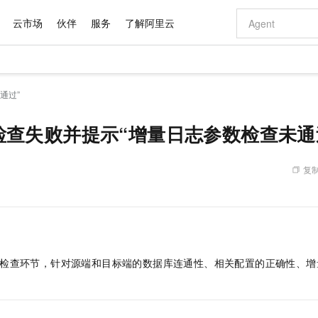
云市场
伙伴
服务
了解阿里云
AI 特惠
数据与 API
成为产品伙伴
企业增值服务
最佳实践
价格计算器
AI 场景体
基础软件
产品伙伴合
阿里云认证
市场活动
配置报价
大模型
通过”
自助选配和估算价格
步到位
域名与网站
智启 AI 普惠权益
产品生态集成认证中心
企业支持计划
云上春晚
Qwen Audio：打造专属 AI 语音助手
千问官方 MaaS 平台，为开发者和 Agent 而生，新用户赠送 1 亿 + tokens 额度
云服务器 EC
一句话生成原生
AI Coding
阿里云Maa
2026 阿里云
为企业打
数据集
Windows
大模型认证
模型
NEW
NEW
格式还原
值低价云产品抢先购
提供智能易用的域名与建站服务
至高享 1亿+免费 tokens，加速 Al 应用落地
Qwen-Audio-3.0-Realtime 端到端实时语音角色扮演
安全可靠、弹
输入一句话想法,
智能编程，一键
预检查失败并提示“增量日志参数检查未通
产品生态伙伴
专家技术服务
云上奥运之旅
弹性计算合作
阿里云中企出
手机三要素
宝塔 Linux
全部认证
价格优势
开源旗舰模型
对象存储 OSS
即刻拥有 DeepSeek-V4-Pro
阿里云 OPC 创新助力计划
云数据库 RD
一键部署幻兽
AI 电商营销
产品生态伙伴工作台
企业增值服务台
云栖战略参考
云存储合作计
云栖大会
身份实名认证
CentOS
训练营
推动算力普惠，释放技术红利
的大模型服务
最高返9万
真正可用的 1M 上下文,一次完成代码全链路开发
轻松解锁专属 DeepSeek-V4-Pro
至高百万元 Token 补贴，加速一人公司成长
稳定、安全、高性价比、高性能的云存储服务
一键购买专属
从图文生成到
复制
云上的中国
数据库合作计
活动全景
短信
Docker
图片和
自进化智能体
人工智能平台 PAI
5 分钟轻松部署专属 QwenPaw
Token Plan 模型订阅计划
Qoder
高效搭建 AI
AI 广告创作
企业成长
大模型
NEW
HOT
信息公告
看见新力量
云网络合作计
OCR 文字识别
JAVA
级电脑
越聪明
证享300元代金券
一站式AI开发、训练和推理服务
Qwen3.8-Max 首发尝鲜，限时加量 10 倍，夜间低至2折
从聊天伙伴进化为能主动干活的本地数字员工
面向真实软件
图文、视频一
Kimi-K3
HappyHors
NEW
魔搭 Mode
loud
服务实践
官网公告
Kimi 最新旗舰模型，长程编程与推理利器
让文字生成流
金融模力时刻
Salesforce O
版
发票查验
全能环境
Qoder CN
Claude Code + GStack 打造工程团队
千问办公，限时限量积分加倍
云原生数据库 P
低代码高效构
AI 建站
NEW
作计划
计划
创新中心
魔搭 ModelSc
健康状态
让AI从“聊天伙伴”进化为能干活的“数字员工”
覆盖公网/内网、递归/权威、移动APP等全场景解析服务
安装技能 GStack，拥有专属 AI 工程团队
你的AI工作搭子，覆盖日常办公高频场景
基于千问大模型等，支持代码智能生成、研发智能问答
0 代码专业建
客户案例
启动预检查环节，针对源端和目标端的数据库连通性、相关配置的正确性、
天气预报查询
操作系统
Deepseek-v4-pro
HappyHors
态合作计划
。
态智能体模型
旗舰 MoE 大模型，百万上下文与顶尖推理能力
图生视频，流
Compute
同享
容器服务 Kubernetes 版 ACK
万小智 AI 建站低至 15元/月
云防火墙
AI 短剧/漫剧
快递物流查询
WordPress
成为服务伙
高校合作
式云数据仓库
点，立即开启云上创新
提供一站式管理容器应用的 K8s 服务
送.CN域名，送备案服务码
云原生的云上
AI助力短剧
GLM-5.2
Wan2.7-T
Ubuntu