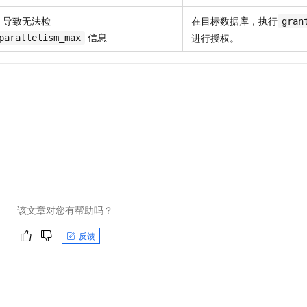
一个 AI 助手
即刻拥有 DeepSeek-R1 满血版
超强辅助，Bol
，导致无法检
在目标数据库，执行
gran
在企业官网、通讯软件中为客户提供 AI 客服
多种方案随心选，轻松解锁专属 DeepSeek
信息
进行授权。
parallelism_max
该文章对您有帮助吗？
反馈