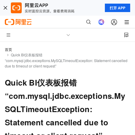
打开 APP
首页
Quick BI仪表板报错
“com.mysql.jdbc.exceptions.MySQLTimeoutException: Statement cancelled
due to timeout or client request”
Quick BI仪表板报错
“com.mysql.jdbc.exceptions.My
SQLTimeoutException:
Statement cancelled due to