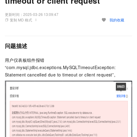
timeout or client request”
更新时间：
2025-03-26 13:09:47
复制 MD 格式
我的收藏
问题描述
用户仪表板组件报错
“com.mysql.jdbc.exceptions.MySQLTimeoutException:
Statement cancelled due to timeout or client request”。