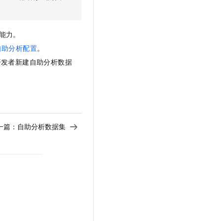
t.diy 一步搞定创意建站
构建大模型应用的安全防护体系
通过自然语言交互简化开发流程,全栈开发支持
通过阿里云安全产品对 AI 应用进行安全防护
能力。
自助分析配置
。
开发者新建自助分析数据
一篇：
自助分析数据集