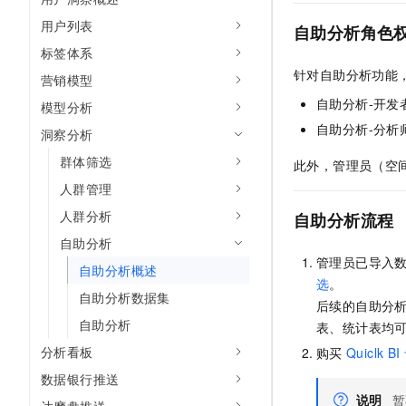
AI 产品 免费试用
网络
安全
云开发大赛
用户列表
Tableau 订阅
自助分析角色
1亿+ 大模型 tokens 和 
标签体系
可观测
入门学习赛
中间件
AI空中课堂在线直播课
140+云产品 免费试用
针对自助分析功能
大模型服务
营销模型
上云与迁云
产品新客免费试用，最长1
数据库
自助分析-开
模型分析
生态解决方案
千问AI平台-Token Plan
企业出海
大模型ACA认证体验
自助分析-分
大数据计算
洞察分析
助力企业全员 AI 认知与能
行业生态解决方案
群体筛选
政企业务
此外，管理员（空
媒体服务
千问AI平台-模型体验
开发者生态解决方案
人群管理
在线体验全尺寸、多种模态
企业服务与云通信
人群分析
AI 开发和 AI 应用解决
自助分析流程
Happy 系列大模型
域名与网站
自助分析
管理员已导入
自助分析概述
终端用户计算
选
。
自助分析数据集
后续的自助分
Serverless
大模型解决方案
自助分析
表、统计表均
开发工具
分析看板
购买
Quiclk BI
快速部署 Dify，高效搭建 
数据银行推送
迁移与运维管理
说明
暂