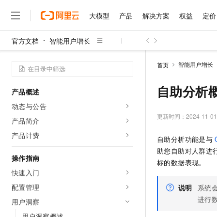
大模型
产品
解决方案
权益
定价
官方文档
智能用户增长
大模型
产品
解决方案
权益
定价
云市场
伙伴
服务
了解阿里云
精选产品
精选解决方案
普惠上云
产品定价
精选商城
成为销售伙伴
售前咨询
为什么选择阿里云
千问AI平台
智能用户增长
首页
了解云产品的定价详情
大模型服务平台百炼
睿译宝，AI翻译排版一
普惠上云 官方力荐
分销伙伴
在线服务
网站建设
什么是云计算
大
大模型服务与应用平台
上传文档即自动完成翻译和
云服务器38元/年起，超
自助分析
产品概述
咨询伙伴
多端小程序
技术领先
云上成本管理
售后服务
千问大模型
GLM-5.2：长任务时代
官方推荐返现计划
大模型
动态与公告
大模型
精选产品
精选解决方案
Salesforce 国际版订阅
稳定可靠
管理和优化成本
多元化、高性能、安全可靠
推荐新用户得奖励，单订单
更新时间：
2024-11-01
销售伙伴合作计划
产品简介
自助服务
友盟天域
安全合规
人工智能与机器学习
AI
文本生成
无影云电脑
Hermes Agent，打造
云工开物
产品计费
自助分析功能是与
无影生态合作计划
在线服务
观测云
分析师报告
随时随地安全接入的云上超
自主进化，持久记忆，越用
高校专属算力普惠，学生认
计算
互联网应用开发
Qwen3.8-Max
助您自助对人群进
HOT
Salesforce On Alibaba C
工单服务
操作指南
智能体时代全能旗舰模型
Tuya 物联网平台阿里云
研究报告与白皮书
标的数据表现。
云解析DNS
快速拥有专属 OpenClaw
Consulting Partner 合
大数据
容器
快速入门
免费试用
短信专区
蓝凌 OA
Qwen3.7-Plus
AI 大模型销售与服务生
配置管理
现代化应用
说明
系统
存储
天池大赛
能看、能想、能动手的多模
云原生大数据计算服务 Max
解决方案免费试用 新老
电子合同
进行
用户洞察
面向分析的企业级SaaS模
最高领取价值200元试用
安全
网络与CDN
AI 算法大赛
Qwen3-VL-Plus
畅捷通
用户洞察概述