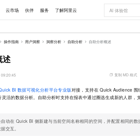
云市场
伙伴
服务
了解阿里云
AI 特惠
数据与 API
成为产品伙伴
企业增值服务
最佳实践
价格计算器
AI 场景体
基础软件
产品伙伴合
阿里云认证
市场活动
配置报价
大模型
操作指南
用户洞察
洞察分析
自助分析
自助分析概述
自助选配和估算价格
步到位
域名与网站
智启 AI 普惠权益
产品生态集成认证中心
企业支持计划
云上春晚
Qwen Audio：打造专属 AI 语音助手
千问官方 MaaS 平台，为开发者和 Agent 而生，新用户赠送 1 亿 + tokens 额度
云服务器 EC
一句话生成原生
AI Coding
阿里云Maa
2026 阿里云
为企业打
数据集
Windows
大模型认证
模型
NEW
NEW
格式还原
值低价云产品抢先购
提供智能易用的域名与建站服务
至高享 1亿+免费 tokens，加速 Al 应用落地
Qwen-Audio-3.0-Realtime 端到端实时语音角色扮演
安全可靠、弹
输入一句话想法,
智能编程，一键
概述
产品生态伙伴
专家技术服务
云上奥运之旅
弹性计算合作
阿里云中企出
手机三要素
宝塔 Linux
全部认证
价格优势
开源旗舰模型
对象存储 OSS
即刻拥有 DeepSeek-V4-Pro
阿里云 OPC 创新助力计划
云数据库 RD
一键部署幻兽
AI 电商营销
产品生态伙伴工作台
企业增值服务台
云栖战略参考
云存储合作计
云栖大会
身份实名认证
CentOS
训练营
推动算力普惠，释放技术红利
的大模型服务
最高返9万
真正可用的 1M 上下文,一次完成代码全链路开发
轻松解锁专属 DeepSeek-V4-Pro
至高百万元 Token 补贴，加速一人公司成长
稳定、安全、高性价比、高性能的云存储服务
一键购买专属
从图文生成到
复制 MD 格式
 09:20:45
云上的中国
数据库合作计
活动全景
短信
Docker
图片和
自进化智能体
人工智能平台 PAI
5 分钟轻松部署专属 QwenPaw
Token Plan 模型订阅计划
Qoder
高效搭建 AI
AI 广告创作
企业成长
大模型
NEW
HOT
信息公告
Quick BI
数据可视化分析平台专业版
对接，支持在
Quick Audience
围
看见新力量
云网络合作计
OCR 文字识别
JAVA
级电脑
越聪明
证享300元代金券
一站式AI开发、训练和推理服务
Qwen3.8-Max 首发尝鲜，限时加量 10 倍，夜间低至2折
从聊天伙伴进化为能主动干活的本地数字员工
面向真实软件
图文、视频一
Kimi-K3
HappyHors
行灵活的数据分析。自助分析时支持在报表中通过圈选生成新的人群，
NEW
魔搭 Mode
loud
服务实践
官网公告
Kimi 最新旗舰模型，长程编程与推理利器
让文字生成流
金融模力时刻
Salesforce O
版
发票查验
全能环境
Qoder CN
Claude Code + GStack 打造工程团队
千问办公，限时限量积分加倍
云原生数据库 P
低代码高效构
AI 建站
NEW
作计划
计划
创新中心
魔搭 ModelSc
健康状态
让AI从“聊天伙伴”进化为能干活的“数字员工”
覆盖公网/内网、递归/权威、移动APP等全场景解析服务
安装技能 GStack，拥有专属 AI 工程团队
你的AI工作搭子，覆盖日常办公高频场景
基于千问大模型等，支持代码智能生成、研发智能问答
0 代码专业建
客户案例
天气预报查询
操作系统
Deepseek-v4-pro
HappyHors
态合作计划
会自动在
Quick BI
侧新建与当前空间名称相同的空间，并配置相同的数
态智能体模型
旗舰 MoE 大模型，百万上下文与顶尖推理能力
图生视频，流
Compute
同享
容器服务 Kubernetes 版 ACK
万小智 AI 建站低至 15元/月
云防火墙
AI 短剧/漫剧
快递物流查询
WordPress
成为服务伙
数据交互。
高校合作
式云数据仓库
点，立即开启云上创新
提供一站式管理容器应用的 K8s 服务
送.CN域名，送备案服务码
云原生的云上
AI助力短剧
GLM-5.2
Wan2.7-T
Ubuntu