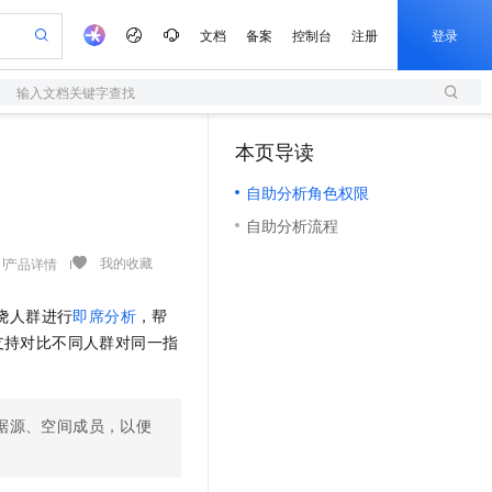
文档
备案
控制台
注册
登录
输入文档关键字查找
验
作计划
器
AI 活动
专业服务
服务伙伴合作计划
开发者社区
加入我们
服务平台百炼
阿里云 OPC 创新助力计划
本页导读
（0）
一站式生成采购清单，支持单品或批量购买
S
可编辑精美 PPT 文稿
S产品伙伴计划（繁花）
峰会
造的大模型服务与应用开发平台
轻量应用服务器
Agency Agents：拥有专属领域专家
AI 生产力先锋
Al MaaS 服务伙伴赋能合作
域名
博文
Careers
至高可申请百万元
自助分析角色权限
性可伸缩的云计算服务
 轻松生成专业的 PPT
开启高性价比 AI 编程新体验
先锋实践拓展 AI 生产力的边界
快速构建应用程序和网站，即刻迈出上云第一步
多领域专家智能体,一键组建 AI 虚拟交付团队
Token 补贴，五大权
计划
海大会
伙伴信用分合作计划
商标
问答
社会招聘
自助分析流程
益加速 OPC 成功
S
帕鲁游戏服务器
数字证书管理服务（原SSL证书）
HappyHorse 打造一站式影视创作平台
飞天发布时刻
HOT
划
备案
电子书
校园招聘
联机服务器，轻松开启游戏
视频创作，一键激活电商全链路生产力
全托管，含MySQL、PostgreSQL、SQL Server、MariaDB多引擎
实现全站HTTPS，呈现可信的WEB访问
所见，即是所愿
可视化编排打通从文字构思到成片全链路闭环
我的收藏
产品详情
更多支持
划
公司注册
镜像站
视频生成
语音识别与合成
 智能体与工作流应用
短信服务
漫剧工坊：一站式动画创作平台
AI 实训营
绕人群进行
即席分析
，帮
合作伙伴培训与认证
划
上云迁移
的智能体编程平台
站生成，高效打造优质广告素材
通过阿里云百炼高效搭建AI应用,助力高效开发
快速生产连贯的高质量长漫剧
从基础到进阶，Agent 创客手把手教你
国内短信简单易用，安全可靠，秒级触达，全球覆盖200+国家和地区。
e-1.1-T2V
Qwen3-TTS-Flash
支持对比不同人群对同一指
lScope
我要反馈
查询合作伙伴
畅细腻的高质量视频
离线语音合成大模型，多语言方言自适应，低延迟高稳定
n Alibaba Cloud ISV 合作
代维服务
olarDB
建企业门户网站
大数据开发治理平台 DataWorks
10 分钟搭建微信、支付宝小程序
创新加速
ope
登录合作伙伴管理后台
我要建议
站，无忧落地极速上线
以可视化方式快速构建移动和 PC 门户网站
100%兼容MySQL、PostgreSQL，兼容Oracle，支持集中和分布式
高效部署网站，快速应用到小程序
Data Agent 驱动的一站式 Data+AI 开发治理平台
e-1.1-I2V
Cosyvoice-V3-Flash
据源、空间成员，以便
安全
畅自然，细节丰富
高表现力语音合成大模型，语音克隆听感自然
我要投诉
上云场景组合购
伴
边界网络安全防护产品
漫剧创作，剧本、分镜、视频高效生成
覆盖90%+业务场景，专享组合折扣价
2V
VPN
Fun-ASR