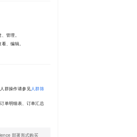
文戏情感细腻自然，动作戏激烈拳拳到肉，实现更强表演能力
支持中英文自由切换，具备更强的噪声鲁棒性
云聚AI 严选权益
SSL 证书
，一键激活高效办公新体验
精选AI产品，从模型到应用全链提效
堡垒机
AI 用量加速计划
应用
防火墙
、识别商机，让客服更高效、服务更出色。
新老同享，达量后返
建、管理。
千问办公
主机安全
NEW
查看、编辑。
的智能体编程平台
一站式AI生产力平台
AI 应用及服务市场
伶鹊
企业级人与Agent协作平台，接入和调度多个数字员工
智能客服平台，对话机器人、对话分析、智能外呼
AI 应用
大模型服务平台百炼 - 全妙
大模型
应用创作平台
多模态内容创作工具，已接入 DeepSeek
选人群操作请参见
人群筛
自然语言处理
数据标注
、订单明细表、订单汇总
机器学习
息提取
与 AI 智能体进行实时音视频通话
从文本、图片、视频中提取结构化的属性信息
构建支持视频理解的 AI 音视频实时通话应用
ience
部署形式购买