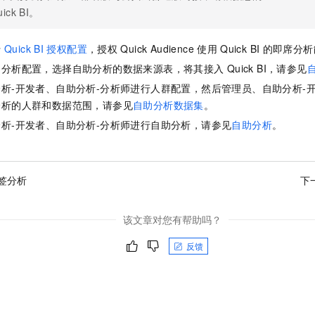
一个 AI 助手
即刻拥有 DeepSeek-R1 满血版
超强辅助，Bol
uick BI。
在企业官网、通讯软件中为客户提供 AI 客服
多种方案随心选，轻松解锁专属 DeepSeek
行
Quick BI
授权配置
，授权
Quick Audience
使用
Quick BI
的即席分析
助分析配置，选择自助分析的数据来源表，将其接入
Quick BI，请参见
析-开发者、自助分析-分析师进行人群配置，然后管理员、自助分析-
分析的人群和数据范围，请参见
自助分析数据集
。
析-开发者、自助分析-分析师进行自助分析，请参见
自助分析
。
签分析
下
该文章对您有帮助吗？
反馈