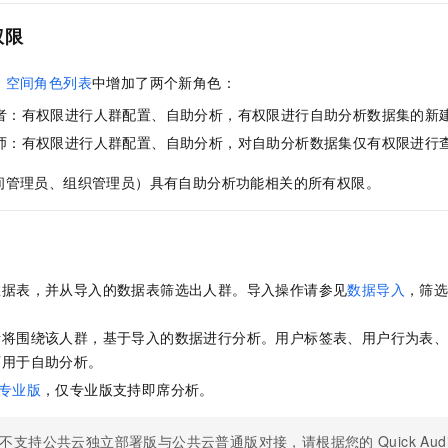
服务生态伙伴
视觉 Coding、空间感知、多模态思考等全面升级
1M上下文，专为长程任务能力而生
云工开物
企业应用
Night Plan 支持 Qwen 3.8-Max
AI 办公
NEW
Red Hat
权限
30+ 款产品免费体验
夜间 5 折，Qwen/Meoo/TokenPlan 客户专享
AI智能应用
科研合作
ERP
堂（旗舰版）
SUSE
智能客服
，
空间角色列表
中增加了两个新角色：
AI 应用构建
大模型原生
CRM
2个月
自动承接线索
发者：有权限进行人群配置、自助分析，有权限进行自助分析数据集的新
建站小程序
Qoder
大模型服务平台百炼-应用模版
OA 办公系统
HOT
NEW
析师：有权限进行人群配置、自助分析，对自助分析数据集仅有权限进行
面向真实软件
个人版上线、团队版降价；千问3.8-Max首发发尝鲜
丰富多元化的应用模版和解决方案
力提升
财税管理
模板建站
间管理员、组织管理员）具有自助分析功能相关的所有权限。
万有无界
大模型服务平台百炼-智能体
400电话
定制建站
的模型效果
灵活可视化地构建企业级 Agent
方案
广告营销
模板小程序
秒悟
人工智能平台 PAI
定制小程序
云端极速 AI 
新一代 AI 视频生成模型，深度适配广告营销等场景
AI Native 的算法工程平台，一站式完成建模、训练、推理服务部署
数据表，并从导入的数据表筛选出人群。导入操作请参见
数据导入
，筛
APP 开发
析将围绕该人群，基于导入的数据进行分析。用户标签表、用户行为表
建站系统
可用于自助分析。
专业版
，仅专业版支持即席分析。
AI 应用
10分钟微调：让0.6B模型媲美235B模型
多模态数据信
依托云原生高可用架构,实现Dify私有化部署
用1%尺寸在特定领域达到大模型90%以上效果
不支持公共云独立部署版与公共云普通版对接，请根据您的
Quick Aud