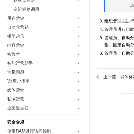
达摩盘推送
10 分钟在聊天系统中增加
Q
专有云
友盟标签调用
用户营销
组织管理员进
自动化营销
管理员进行自
瓴羊超信
管理员、自助分
集，圈定自助
内容营销
管理员、自助分
实验室
智能运营助手
常见问题
上一篇：
群体标
V3用户指南
媒体营销
私域运营
全渠道会员
安全合规
使用RAM进行访问控制