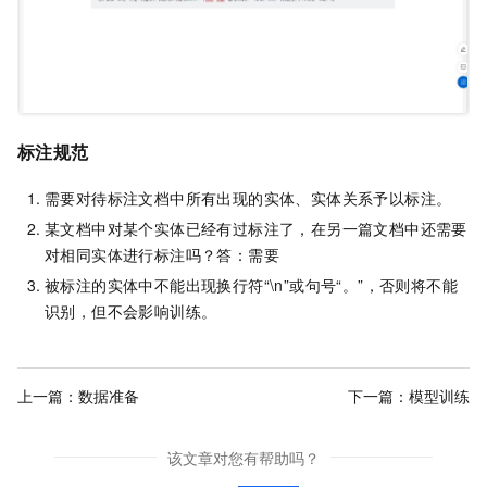
标注规范
需要对待标注文档中所有出现的实体、实体关系予以标注。
某文档中对某个实体已经有过标注了，在另一篇文档中还需要
对相同实体进行标注吗？答：需要
被标注的实体中不能出现换行符“\n”或句号“。”，否则将不能
识别，但不会影响训练。
上一篇：
数据准备
下一篇：
模型训练
该文章对您有帮助吗？