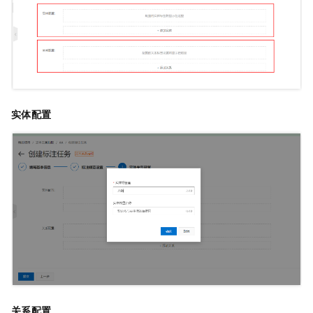
实体配置
关系配置