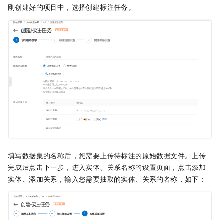
刚创建好的项目中，选择创建标注任务。
填写数据集的名称后，您需要上传待标注的原始数据文件。上传
完成后点击下一步，进入实体、关系名称的设置页面，点击添加
实体、添加关系，输入您需要抽取的实体、关系的名称，如下：