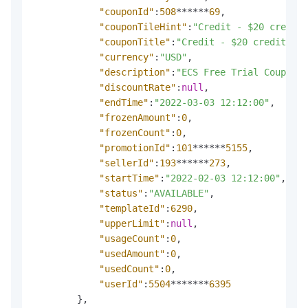
"couponId"
:
508
******
69
,
"couponTileHint"
:
"Credit - $20 credit 
"couponTitle"
:
"Credit - $20 credit lef
"currency"
:
"USD"
,
"description"
:
"ECS Free Trial Coupon"
,
"discountRate"
:
null
,
"endTime"
:
"2022-03-03 12:12:00"
,
"frozenAmount"
:
0
,
"frozenCount"
:
0
,
"promotionId"
:
101
******
5155
,
"sellerId"
:
193
******
273
,
"startTime"
:
"2022-02-03 12:12:00"
,
"status"
:
"AVAILABLE"
,
"templateId"
:
6290
,
"upperLimit"
:
null
,
"usageCount"
:
0
,
"usedAmount"
:
0
,
"usedCount"
:
0
,
"userId"
:
5504
*******
6395
}
,