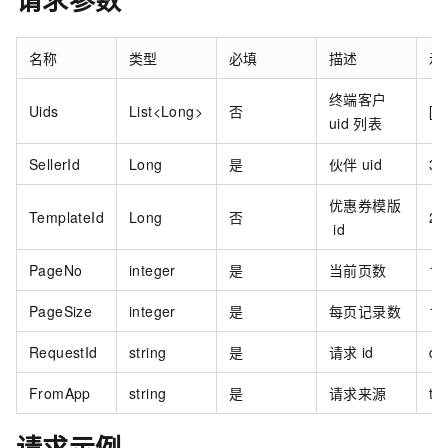
名称
类型
必填
描述
示
终端客户
Uids
List<Long>
否
[1
uid
列表
SellerId
Long
是
伙伴
uid
39
优惠券模版
TemplateId
Long
否
29
id
PageNo
integer
是
当前页数
1
PageSize
integer
是
每页记录数
10
RequestId
string
是
请求
id
ds
FromApp
string
是
请求来源
te
请求示例