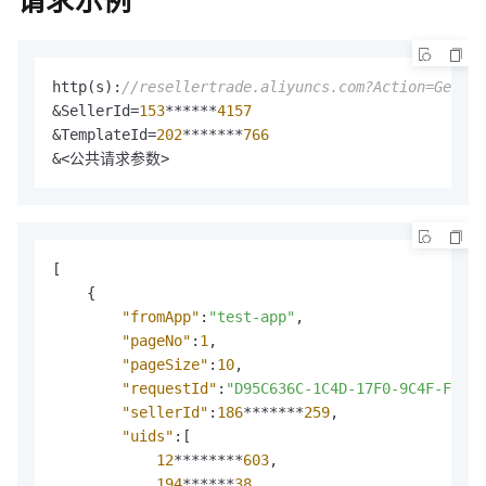
http(s)
:
//resellertrade.aliyuncs.com?Action=GetCou
&SellerId=
153
******
4157
&TemplateId=
202
*******
766
&<公共请求参数>
[
{
"fromApp"
:
"test-app"
,
"pageNo"
:
1
,
"pageSize"
:
10
,
"requestId"
:
"D95C636C-1C4D-17F0-9C4F-F3FFD
"sellerId"
:
186
*******
259
,
"uids"
:
[
12
********
603
,
194
******
38