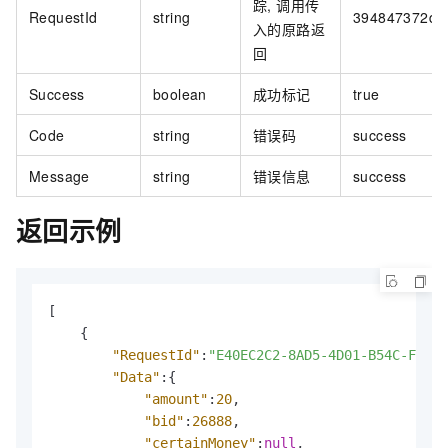
踪, 调用传
RequestId
string
394847372dj
入的原路返
回
Success
boolean
成功标记
true
Code
string
错误码
success
Message
string
错误信息
success
返回示例
[
{
"RequestId"
:
"E40EC2C2-8AD5-4D01-B54C-F6F8E
"Data"
:
{
"amount"
:
20
,
"bid"
:
26888
,
"certainMoney"
:
null
,