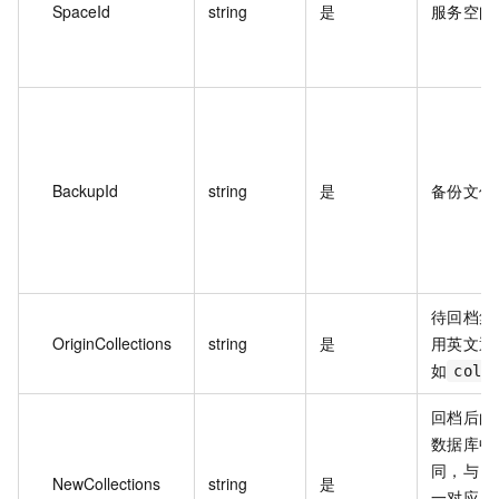
SpaceId
string
是
服务空间 
BackupId
string
是
备份文件 
待回档集
OriginCollections
string
是
用英文逗
如
coll
回档后的
数据库中
同，与 ori
NewCollections
string
是
一对应，