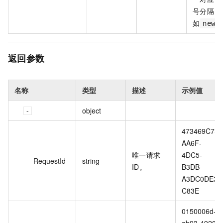
号分隔，
如
newC
返回参数
名称
类型
描述
示例值
object
473469C7-
AA6F-
唯一请求
4DC5-
RequestId
string
ID。
B3DB-
A3DC0DE3
C83E
0150006d-
ab93-4920-