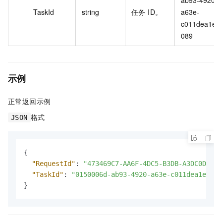
TaskId
string
任务 ID。
a63e-
c011dea1e
089
示例
正常返回示例
格式
JSON
{
"RequestId"
:
"473469C7-AA6F-4DC5-B3DB-A3DC0DE3C8
"TaskId"
:
"0150006d-ab93-4920-a63e-c011dea1e089"
}