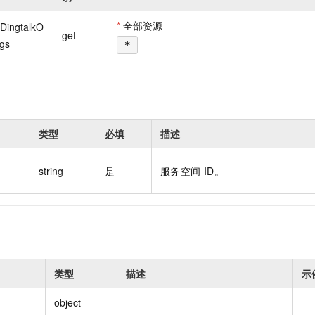
一个 AI 助手
即刻拥有 DeepSeek-R1 满血版
超强辅助，Bol
在企业官网、通讯软件中为客户提供 AI 客服
多种方案随心选，轻松解锁专属 DeepSeek
*
全部资源
tDingtalkO
get
igs
*
类型
必填
描述
string
是
服务空间 ID。
类型
描述
示
object