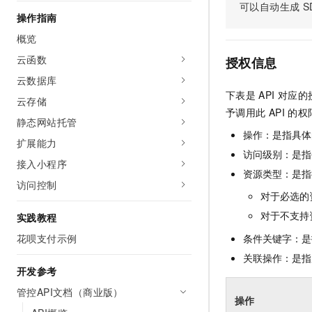
可以自动生成
S
AI 产品 免费试用
网络
安全
云开发大赛
操作指南
Tableau 订阅
1亿+ 大模型 tokens 和 
概览
可观测
入门学习赛
中间件
AI空中课堂在线直播课
140+云产品 免费试用
云函数
大模型服务
授权信息
上云与迁云
产品新客免费试用，最长1
数据库
云数据库
生态解决方案
千问AI平台-Token Plan
下表是
API
对应的
企业出海
大模型ACA认证体验
云存储
大数据计算
予调用此
API
的权
助力企业全员 AI 认知与能
行业生态解决方案
静态网站托管
政企业务
媒体服务
千问AI平台-模型体验
操作：是指具体
开发者生态解决方案
扩展能力
在线体验全尺寸、多种模态
访问级别：是指每
企业服务与云通信
接入小程序
AI 开发和 AI 应用解决
资源类型：是指
Happy 系列大模型
访问控制
域名与网站
对于必选的
终端用户计算
对于不支持
实践教程
花呗支付示例
条件关键字：是
Serverless
大模型解决方案
关联操作：是指
开发工具
开发参考
快速部署 Dify，高效搭建 
管控API文档（商业版）
迁移与运维管理
操作