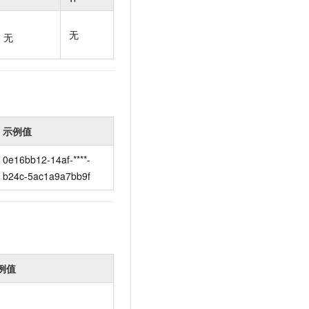
t.diy 一步搞定创意建站
构建大模型应用的安全防护体系
通过自然语言交互简化开发流程,全栈开发支持
通过阿里云安全产品对 AI 应用进行安全防护
无
无
示例值
0e16bb12-14af-****-
b24c-5ac1a9a7bb9f
例值