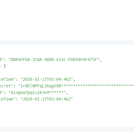
d"
: 
"D8A5FF68-2C8A-46D0-A11C-FA034F4F475F"
,

: [

teTime"
: 
"2020-01-17T03:04:46Z"
,

ecret"
: 
"1r0ElNPFqLI6qgY08******************************
d"
: 
"dingoa7pqicyk3x9******"
,

teTime"
: 
"2020-01-17T03:04:46Z"