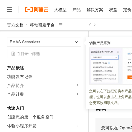
大模型
产品
解决方案
权益
定价
官方文档
移动研发平台
大模型
产品
解决方案
权益
定价
云市场
伙伴
服务
了解阿里云
精选产品
精选解决方案
普惠上云
产品定价
精选商城
成为销售伙伴
售前咨询
为什么选择阿里云
千问AI平台
移动研发平台
首页
EMAS Serverless
了解云产品的定价详情
切换产品系列
ListDingtalkOp
大模型服务平台百炼
千问办公，解锁你的工作
普惠上云 官方力荐
分销伙伴
在线服务
网站建设
什么是云计算
大
大模型服务与应用平台
企业级Agent产品，直接
云服务器38元/年起，超
咨询伙伴
多端小程序
技术领先
ListDin
云上成本管理
售后服务
千问大模型
Agency Agents：拥
官方推荐返现计划
大模型
大模型
精选产品
精选解决方案
Salesforce 国际版订阅
稳定可靠
产品概述
管理和优化成本
多元化、高性能、安全可靠
推荐新用户得奖励，单订单
销售伙伴合作计划
自助服务
功能发布记录
更新时间：
2026-01-13
友盟天域
安全合规
人工智能与机器学习
AI
文本生成
无影云电脑
HappyHorse 打造一
云工开物
无影生态合作计划
在线服务
产品简介
观测云
分析师报告
随时随地安全接入的云上超
高校专属算力普惠，学生认
计算
互联网应用开发
查询钉钉开放平台
您可以在下拉框切换本产品
Qwen3.8-Max
HOT
产品计费
Salesforce On Alibaba C
工单服务
能，也可以点击左上角产品
智能体时代全能旗舰模型
Tuya 物联网平台阿里云
研究报告与白皮书
云解析DNS
快速拥有专属 OpenClaw
Consulting Partner 合
大数据
容器
您更高效阅读文档。
免费试用
短信专区
调试
快速入门
蓝凌 OA
Qwen3.7-Plus
AI 大模型销售与服务生
现代化应用
存储
天池大赛
能看、能想、能动手的多模
创建您的第一个服务空间
云原生大数据计算服务 Max
解决方案免费试用 新老
电子合同
面向分析的企业级SaaS模
最高领取价值200元试用
体验小程序开发
安全
网络与CDN
您可以在
OpenA
AI 算法大赛
Qwen3-VL-Plus
畅捷通