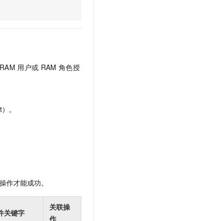
文戏情感细腻自然，动作戏激烈拳拳到肉，实现更强表演能力
支持中英文自由切换，具备更强的噪声鲁棒性
云聚AI 严选权益
SSL 证书
，一键激活高效办公新体验
精选AI产品，从模型到应用全链提效
堡垒机
AI 用量加速计划
应用
防火墙
、识别商机，让客服更高效、服务更出色。
新老同享，达量后返
千问办公
主机安全
NEW
RAM
用户或
RAM
角色授
的智能体编程平台
一站式AI生产力平台
AI 应用及服务市场
伶鹊
企业级人与Agent协作平台，接入和调度多个数字员工
智能客服平台，对话机器人、对话分析、智能外呼
t）。
AI 应用
大模型服务平台百炼 - 全妙
大模型
应用创作平台
多模态内容创作工具，已接入 DeepSeek
自然语言处理
数据标注
操作才能成功。
机器学习
息提取
与 AI 智能体进行实时音视频通话
关联操
从文本、图片、视频中提取结构化的属性信息
构建支持视频理解的 AI 音视频实时通话应用
件关键字
作