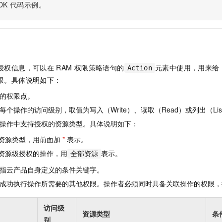
服务生态伙伴
视觉 Coding、空间感知、多模态思考等全面升级
1M上下文，专为长程任务能力而生
DK
代码示例。
云工开物
企业应用
Night Plan 支持 Qwen 3.8-Max
AI 办公
NEW
Red Hat
30+ 款产品免费体验
夜间 5 折，Qwen/Meoo/TokenPlan 客户专享
AI智能应用
科研合作
ERP
堂（旗舰版）
SUSE
智能客服
AI 应用构建
大模型原生
CRM
2个月
自动承接线索
建站小程序
Qoder
大模型服务平台百炼-应用模版
OA 办公系统
HOT
NEW
授权信息，可以在
RAM
权限策略语句的
元素中使用，用来给
Action
面向真实软件
个人版上线、团队版降价；千问3.8-Max首发发尝鲜
丰富多元化的应用模版和解决方案
限。具体说明如下：
力提升
财税管理
模板建站
万有无界
大模型服务平台百炼-智能体
的权限点。
400电话
定制建站
的模型效果
灵活可视化地构建企业级 Agent
个操作的访问级别，取值为写入（Write）、读取（Read）或列出（Lis
方案
广告营销
模板小程序
操作中支持授权的资源类型。具体说明如下：
秒悟
人工智能平台 PAI
定制小程序
云端极速 AI 
新一代 AI 视频生成模型，深度适配广告营销等场景
AI Native 的算法工程平台，一站式完成建模、训练、推理服务部署
资源类型，用前面加
*
表示。
资源级授权的操作，用
表示。
APP 开发
全部资源
指云产品自身定义的条件关键字。
建站系统
成功执行操作所需要的其他权限。操作者必须同时具备关联操作的权限，
AI 应用
10分钟微调：让0.6B模型媲美235B模型
多模态数据信
访问级
依托云原生高可用架构,实现Dify私有化部署
用1%尺寸在特定领域达到大模型90%以上效果
资源类型
条
别