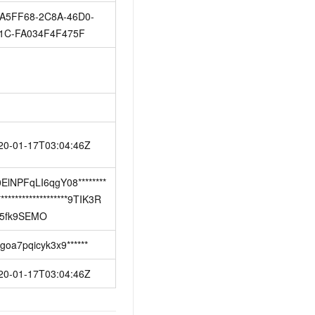
A5FF68-2C8A-46D0-
1C-FA034F4F475F
20-01-17T03:04:46Z
0ElNPFqLI6qgY08********
********************9TIK3R
5fk9SEMO
ngoa7pqicyk3x9******
20-01-17T03:04:46Z