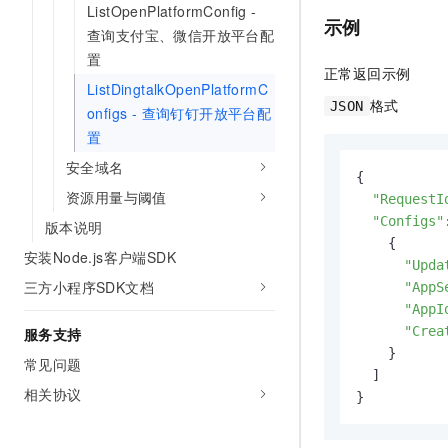
ListOpenPlatformConfig -
示例
查询支付宝、微信开放平台配
置
正常返回示例
ListDingtalkOpenPlatformC
格式
JSON
onfigs - 查询钉钉开放平台配
置
安全域名
{

资源用量与阈值
"RequestI
"Configs"
版本说明
    {

安装Node.js客户端SDK
"Upda
三方小程序SDK文档
"AppS
"AppI
"Crea
服务支持
    }

常见问题
  ]

相关协议
}