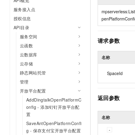
API概览
10 分钟在聊天系统中增加
专有云
服务接入点
mpserverless:Lis
授权信息
penPlatformConf
API目录
服务空间
请求参数
云函数
云数据库
名称
云存储
静态网站托管
SpaceId
管理
开放平台配置
返回参数
AddDingtalkOpenPlatformC
onfig - 添加钉钉开放平台配
置
名称
SaveAntOpenPlatformConfi
g - 保存支付宝开放平台配置