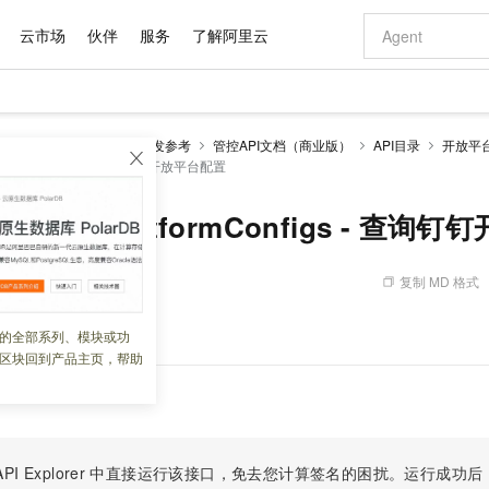
云市场
伙伴
服务
了解阿里云
AI 特惠
数据与 API
成为产品伙伴
企业增值服务
最佳实践
价格计算器
AI 场景体
基础软件
产品伙伴合
阿里云认证
市场活动
配置报价
大模型
EMAS Serverless
开发参考
管控API文档（商业版）
API目录
开放平
自助选配和估算价格
enPlatformConfigs - 查询钉钉开放平台配置
新方式
域名与网站
睿译宝，AI翻译排版一步到位
智启 AI 普惠权益
产品生态集成认证中心
企业支持计划
云上春晚
千问官方 MaaS 平台，为开发者和 Agent 而生，新用户赠送 1 亿 + tokens 额度
云服务器 EC
Qwen Aud
AI Coding
阿里云Maa
2026 阿里云
为企业打
数据集
Windows
大模型认证
模型
NEW
NEW
交付可用成果
值低价云产品抢先购
提供智能易用的域名与建站服务
上传文档即自动完成翻译和格式还原
至高享 1亿+免费 tokens，加速 Al 应用落地
安全可靠、弹
智能编程，一键
产品生态伙伴
专家技术服务
云上奥运之旅
弹性计算合作
阿里云中企出
手机三要素
宝塔 Linux
全部认证
gtalkOpenPlatformConfigs - 查
价格优势
有专属领域专家
对象存储 OSS
GLM-5.2：长任务时代开源旗舰模型
阿里云 OPC 创新助力计划
云数据库 RD
即刻拥有 DeepS
AI 电商营销
产品生态伙伴工作台
企业增值服务台
云栖战略参考
云存储合作计
云栖大会
身份实名认证
CentOS
训练营
推动算力普惠，释放技术红利
的大模型服务
最高返9万
多领域专家智能体,一键组建 AI 虚拟交付团队
至高百万元 Token 补贴，加速一人公司成长
稳定、安全、高性价比、高性能的云存储服务
真正可用的 1M 上下文,一次完成代码全链路开发
轻松解锁专属 Dee
从图文生成到
复制 MD 格式
 09:56:30
云上的中国
数据库合作计
活动全景
短信
Docker
图片和
站式影视创作平台
人工智能平台 PAI
Hermes Agent，打造自进化智能体
Token Plan 模型订阅计划
Qoder
5 分钟轻松部署
AI 广告创作
企业成长
大模型
NEW
信息公告
看见新力量
云网络合作计
OCR 文字识别
JAVA
级电脑
证享300元代金券
可视化编排打通从文字构思到成片全链路闭环
一站式AI开发、训练和推理服务
自主进化，持久记忆，越用越聪明
Qwen3.8-Max 首发尝鲜，限时加量 10 倍，夜间低至2折
面向真实软件
图文、视频一
配置。
的全部系列、模块或功
Kimi-K3
HappyHors
NEW
魔搭 Mode
loud
服务实践
官网公告
区块回到产品主页，帮助
Kimi 最新旗舰模型，长程编程与推理利器
让文字生成流
金融模力时刻
Salesforce O
版
发票查验
全能环境
Qoder CN
Claude Code + GStack 打造工程团队
千问办公，限时限量积分加倍
云原生数据库 P
低代码高效构
AI 建站
NEW
作计划
计划
创新中心
魔搭 ModelSc
健康状态
让AI从“聊天伙伴”进化为能干活的“数字员工”
覆盖公网/内网、递归/权威、移动APP等全场景解析服务
安装技能 GStack，拥有专属 AI 工程团队
你的AI工作搭子，覆盖日常办公高频场景
基于千问大模型等，支持代码智能生成、研发智能问答
0 代码专业建
客户案例
天气预报查询
操作系统
Deepseek-v4-pro
HappyHors
态合作计划
态智能体模型
旗舰 MoE 大模型，百万上下文与顶尖推理能力
图生视频，流
Compute
同享
容器服务 Kubernetes 版 ACK
万小智 AI 建站低至 15元/月
云防火墙
AI 短剧/漫剧
快递物流查询
WordPress
成为服务伙
高校合作
式云数据仓库
点，立即开启云上创新
提供一站式管理容器应用的 K8s 服务
送.CN域名，送备案服务码
云原生的云上
AI助力短剧
PI Explorer
中直接运行该接口，免去您计算签名的困扰。运行成功后，OpenA
GLM-5.2
Wan2.7-T
Ubuntu