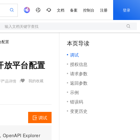
文档
备案
控制台
注册
登录
输入文档关键字查找
验
作计划
器
AI 活动
专业服务
服务伙伴合作计划
开发者社区
加入我们
服务平台百炼
阿里云 OPC 创新助力计划
台配置
本页导读
（0）
一站式生成采购清单，支持单品或批量购买
S
io：打造专属 AI 语音助手
S产品伙伴计划（繁花）
峰会
造的大模型服务与应用开发平台
轻量应用服务器
一句话生成原生可编辑精美 PPT 文稿
AI 生产力先锋
Al MaaS 服务伙伴赋能合作
域名
博文
Careers
至高可申请百万元
调试
性可伸缩的云计算服务
开启高性价比 AI 编程新体验
Qwen-Audio-3.0-Realtime 端到端实时语音角色扮演
输入一句话想法, 轻松生成专业的 PPT
先锋实践拓展 AI 生产力的边界
快速构建应用程序和网站，即刻迈出上云第一步
Token 补贴，五大权
计划
海大会
伙伴信用分合作计划
商标
问答
社会招聘
询钉钉开放平台配置
授权信息
益加速 OPC 成功
S
eek-V4-Pro
数字证书管理服务（原SSL证书）
一键部署幻兽帕鲁游戏服务器
飞天发布时刻
HOT
划
备案
电子书
校园招聘
请求参数
pSeek-V4-Pro
视频创作，一键激活电商全链路生产力
全托管，含MySQL、PostgreSQL、SQL Server、MariaDB多引擎
实现全站HTTPS，呈现可信的WEB访问
一键购买专属联机服务器，轻松开启游戏
所见，即是所愿
更多支持
我的收藏
产品详情
划
公司注册
镜像站
返回参数
视频生成
语音识别与合成
专属 QwenPaw
短信服务
漫剧工坊：一站式动画创作平台
AI 实训营
HOT
合作伙伴培训与认证
示例
划
上云迁移
的智能体编程平台
站生成，高效打造优质广告素材
从聊天伙伴进化为能主动干活的本地数字员工
快速生产连贯的高质量长漫剧
从基础到进阶，Agent 创客手把手教你
国内短信简单易用，安全可靠，秒级触达，全球覆盖200+国家和地区。
e-1.1-T2V
Qwen3-TTS-Flash
lScope
我要反馈
查询合作伙伴
错误码
畅细腻的高质量视频
离线语音合成大模型，多语言方言自适应，低延迟高稳定
n Alibaba Cloud ISV 合作
代维服务
olarDB
建企业门户网站
大数据开发治理平台 DataWorks
10 分钟搭建微信、支付宝小程序
变更历史
创新加速
ope
登录合作伙伴管理后台
我要建议
站，无忧落地极速上线
以可视化方式快速构建移动和 PC 门户网站
100%兼容MySQL、PostgreSQL，兼容Oracle，支持集中和分布式
高效部署网站，快速应用到小程序
Data Agent 驱动的一站式 Data+AI 开发治理平台
e-1.1-I2V
Cosyvoice-V3-Flash
调试
安全
畅自然，细节丰富
高表现力语音合成大模型，语音克隆听感自然
我要投诉
上云场景组合购
伴
边界网络安全防护产品
漫剧创作，剧本、分镜、视频高效生成
覆盖90%+业务场景，专享组合折扣价
PI Explorer
2V
VPN
Fun-ASR