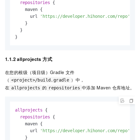
repositories
 {

    maven {

      url 
'https://developer.hihonor.com/repo'
    }

  }

}
1.1.2 allprojects
方式
在您的根级（项目级）Gradle 文件
（
）中，
<project>/build.gradle
在
的
中添加
Maven
仓库地址。
allprojects
repositories
allprojects
 {

repositories
 {

    maven {

      url 
'https://developer.hihonor.com/repo'
    }
