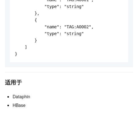
            "type": "string"
        },
        {
            "name": "TAG:A0002",
            "type": "string"
        }
    ]
}
适用于
Dataphin
HBase