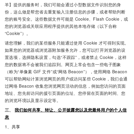
羊】提供的服务时，我们可能会通过小型数据文件识别您的身
份，这么做是帮您省去重复输入注册信息的步骤，或者帮助判断
您的账号安全。这些数据文件可能是
Cookie、Flash Cookie，或
您的浏览器或关联应用程序提供的其他本地存储（以下合称
“Cookie”）。
请您理解，我们的某些服务只能通过使用
Cookie
才可得到实现。
如果您的浏览器或浏览器附加服务允许，您可以打开浏览器的设
置选项，选择隐私设置，勾选“不跟踪”，或者禁止
Cookie，这样
您的数据将不会被我们追踪到。网页上常会包含一些电子图象
（称为“单像素
GIF
文件”或“网络
Beacon”），使用网络
Beacon
可以帮助网站计算浏览网页的用户或访问某些
Cookie，我们会通
过网络
Beacon
收集您浏览网页活动的信息，例如您访问的页面
地址、您先前访问的援引页面的位址、您停留在页面的时间、您
的浏览环境以及显示设定等。
三、
我们如何共享、转让、公开披露您以及您最终用户的个人信
息
1、
共享