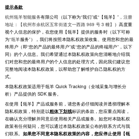
提示条款
杭州瓴羊智能服务
有限公司（以下称为
“
我们
”
或
“
【瓴羊】
”，注册
地址：【杭州市余杭区五常街道文一西路
969
号
3
幢】
）高度重
视个人信息的保护，在您使用【瓴羊】提供的服务时（以下可称
为
“瓴羊
服务
”
），我们将按照本隐私权政策收集、使用您和您的最
终用户（即
“
您的产品的最终用户
”
或
“
您的产品的终端用户
”
，以下
同）的个人信息。我们希望通过本隐私权政策向您清晰地介绍我
们对您和您的最终用户的个人信息的处理方式，因此我们建议您
完整地阅读本隐私权政策，以帮助您了解维护自己隐私权的方
式。
本隐私权政策适用于瓴羊
Quick Tracking（全域采集与增长分
析）产品提供的
SDK
服务。
在使用【瓴羊】产品或服务前，请您务必仔细阅读并透彻理解本
隐私权政策，特别是以
粗体下划线
标识的条款，您应重点阅读，
在确认充分理解并同意后使用相关产品或服务。如您对本隐私权
政策有任何疑问，您可以通过本隐私权政策公布的联系方式与我
们联系。
如果您不同意本隐私权政策的内容，您应停止使用【瓴