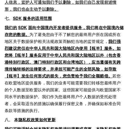
人信息，监护人可通知我们予以删除，如我们自己发现前述情
形，我们也会主动予以删除。
七、
SDK
服务的适用范围
我们的
SDK
面向中国境内开发者提供服务，我们将在中国境内储
存您的数据。
为了避免您由于不了解您的最终用户所在国或所在
地区关于数据保护相关法规政策而触犯当地的监管规定，
我们强
烈建议您仅在中华人民共和国大陆地区内使用【瓴羊】服务。如
您将【瓴羊】服务应用于中华人民共和国大陆地区以外（包含香
港特别行政区、澳门特别行政区和台湾地区），应当遵循有关跨
境传输转移的法律要求，并承担可能产生的全部风险，如导致
【瓴羊】发生任何形式的损失，您负责给予我们全额赔偿。
若您
在欧盟地区提供服务，我们的业务可能需要我们转移您最终用户
的个人数据至欧盟以外的国家。这些国家可能提供与欧盟国家不
同水平的数据保护。我们作为您最终用户个人数据的受托处理
者，会采取适当的措施以确保履行保密义务，并确保如标准合同
条款等措施的执行。
八、
本隐私权政策如何更新
我们可能适时会对本隐私权政策进行调整或变更，本隐私权政策