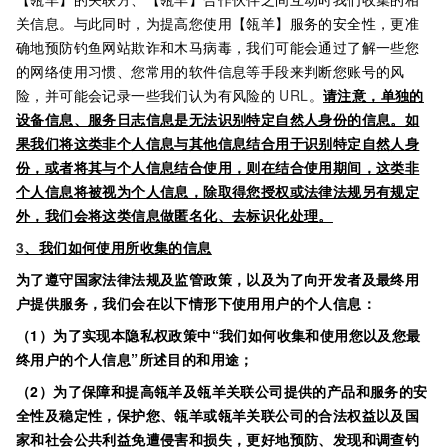
关信息。与此同时，为提高您使用【瓴羊】服务的安全性，更准
确地预防钓鱼网站欺诈和木马病毒，我们可能会通过了解一些您
的网络使用习惯、您常用的软件信息等手段来判断您账号的风
险，并可能会记录一些我们认为有风险的
URL
。
请注意，单独的
设备信息、服务日志信息是无法识别特定自然人身份的信息。如
果我们将这类非个人信息与其他信息结合用于识别特定自然人身
份，或者将其与个人信息结合使用，则在结合使用期间，这类非
个人信息将被视为个人信息，除取得您授权或法律法规另有规定
外，我们会将这类信息做匿名化、去标识化处理。
3
、我们如何使用所收集的信息
为了遵守国家法律法规及监管政策，以及为了向开发者及最终用
户提供服务，我们会在以下情形下使用用户的个人信息：
（1）为了实现本隐私权政策中“我们如何收集和使用您以及您最
终用户的个人信息”所述目的和用途；
（2）为了保障和提高瓴羊及瓴羊关联公司提供的产品和服务的安
全性及稳定性，保护您、瓴羊或瓴羊关联公司的合法权益以及国
家和社会公共利益免遭侵害和损失，更好地预防、发现和调查钓