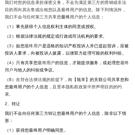
我们对您的信息承担保密义务，不会为满足第三方的营销或非法
目的而向其出售或出租您以及最终用户的信息。除下列情况外，
我们不会与任何第三方共享您
最终
用户的个人信息：
（
1
）事先获得个人信息权利主体的同意或授权。
（
2
）根据法律法规的规定或行政或司法机构的要求。
（
3
）如您
最终用户
是适格的知识产权投诉人并已提起投诉，应被
投诉人要求，向被投诉人披露，以便双方处理可能的权利纠纷。
（
4
）只有共享您
最终用户
的信息，才能提供服务，或处理您
最终
用户
与他人的纠纷或争议。
（5）
在符合法律法规的前提下，
向【瓴羊】的关联公司共享您和
您最终用户的个人信息
，且受本隐私权政策中所声明目的的约
束。
2、
转让
我们不会向任何第三方转让您最终用户的个人信息，除非以下情
形：
（
1
）获得您最终用户明确同意。