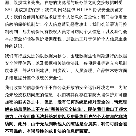
漏、毁损或者丢失。在您的浏览器与服务器之间交换数据时受
SSL
协议加密保护；我们对网站提供
HTTPS
协议安全浏览方
式；我们会使用加密技术提高个人信息的安全性；我们会使用受
信赖的保护机制防止个人信息遭到恶意攻击；我们会部署访问控
制机制，尽力确保只有授权人员才可访问个人信息；以及我们会
举办安全和隐私保护培训课程，加强员工对于保护个人信息重要
性的认识。
我们有行业先进的以数据为核心、围绕数据生命周期进行的数据
安全管理体系，以及根据相关法律法规、各项标准等建立合规制
度体系，并从组织建设、制度设计、人员管理、产品技术等方面
多维度提升整个系统的安全性。
我们收集的信息保存于不向公众开放的安全运行环境之中。为避
免未经授权访问您的信息，我们将其保存在有防火墙保护并可能
加密的服务器之中。
但是，没有任何系统是绝对安全的，请您理
解在信息网络上不存在
“
完善的安全措施
”
。即使我们做出了很大
努力，仍有可能无法杜绝对您以及您最终用户的个人信息的非法
访问。此外，由于无法判断他人的陈述是否属实，我们可能会被
不可靠的、有误导性的或非法的信息所蒙蔽。