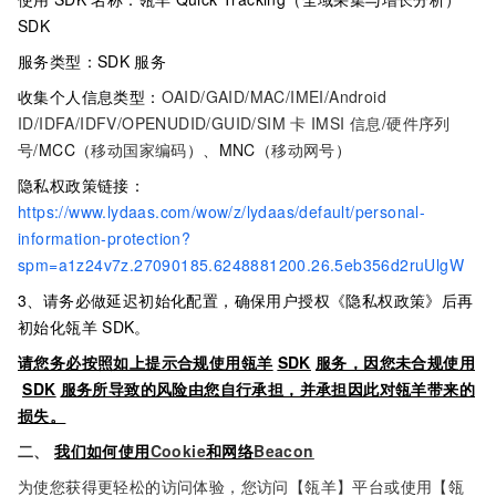
SDK
服务类型：SDK
服务
收集个人信息类型：
OAID/GAID/MAC/IMEI/Android
ID/IDFA/IDFV/OPENUDID/GUID/SIM
卡 IMSI 信息/硬件序列
号/
MCC（
移动国家编码
）、MNC（
移动网号
）
隐私权政策链接：
https://www.lydaas.com/wow/z/lydaas/default/personal-
information-protection?
spm=a1z24v7z.27090185.6248881200.26.5eb356d2ruUlgW
3、请务必做延迟初始化配置，确保用户授权《隐私权政策》后再
初始化瓴羊
SDK。
请您务必按照如上提示合规使用瓴羊
SDK
服务，因您未合规使用
SDK
服务所导致的风险由您自行承担，并承担因此对瓴羊带来的
损失。
二、
我们如何使用
Cookie
和网络
Beacon
为使您获得更轻松的访问体验，您访问【瓴羊】平台或使用【瓴