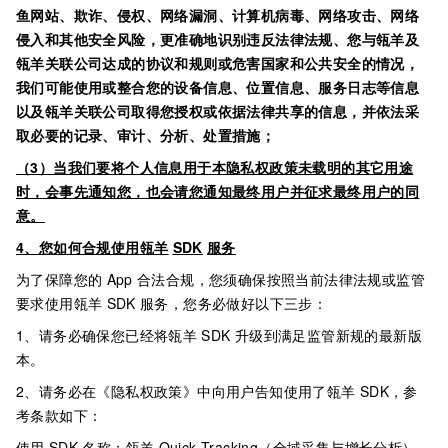
鱼网站、欺诈、侵权、网络漏洞、计算机病毒、网络攻击、网络
侵入和其他安全风险，更准确地识别违反法律法规、您与瓴羊及
瓴羊关联公司达成的协议和规则或危害国家和公共安全的情况，
我们可能使用或整合您的设备信息、位置信息、服务日志等信息
以及瓴羊关联公司取得您授权或依据法律共享的信息，并依法采
取必要的记录、审计、分析、处置措施；
（3）当我们要将个人信息用于本隐私权政策未载明的其它用途
时，会事先通知您，也会请您通知最终用户并征求最终用户的同
意。
4、您如何合规使用瓴羊
SDK
服务
为了保障您的
App
合法合规，您须确保按照当前法律法规或监管
要求使用瓴羊
SDK
服务，您务必做好以下三步：
1、请务必确保您已经将瓴羊
SDK
升级到满足监管新规的最新版
本。
2、请务必在《隐私权政策》中向用户告知使用了瓴羊
SDK，参
考条款如下：
使用
SDK
名称：瓴羊
Quick Tracking（全域采集与增长分析）