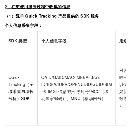
2
、在您使用服务过程中收集的信息
（1）瓴羊
Quick Tracking
产品提供的
SDK
服务
个人信息采集字段：
SDK
类型
个人信息字段
用途
对设
Quick
OAID/GAID/MAC/IMEI/Android
唯一
Tracking
（全
ID/IDFA/IDFV/OPENUDID/GUID/SIM
以便
域采集与增长
卡 IMSI 信息/硬件序列号/
MCC（
移
如新
分析）SDK
动国家编码
）、MNC（
移动网号
）
数等
计