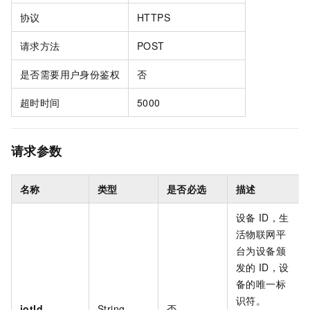
协议
HTTPS
请求方法
POST
是否需要用户身份鉴权
否
超时时间
5000
请求参数
名称
类型
是否必选
描述
设备
ID，生
活物联网平
台为设备颁
发的
ID，设
备的唯一标
识符。
iotId
String
否