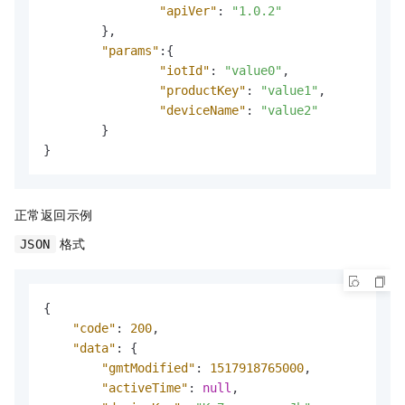
"apiVer"
:
"1.0.2"
}
,
"params"
:
{
"iotId"
:
"value0"
,
"productKey"
:
"value1"
,
"deviceName"
:
"value2"
}
}
正常返回示例
格式
JSON
{
"code"
:
200
,
"data"
:
{
"gmtModified"
:
1517918765000
,
"activeTime"
:
null
,