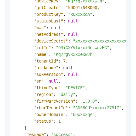
"deviceKey"
:
"Kq7rgxxxxexwJh"
,
"gmtCreate"
:
1500017648000
,
"productKey"
:
"kQxxxxqA"
,
"statusLast"
:
null
,
"mac"
:
null
,
"netAddress"
:
null
,
"deviceSecret"
:
"xxxxxxxxxxxxxxxxxxxxx"
,
"iotId"
:
"03iGXYVlxxxx9ccwgzHG"
,
"name"
:
"Kq7rgvxxxxexwJh"
,
"tenantId"
:
7
,
"nickname"
:
null
,
"sdkVersion"
:
null
,
"sn"
:
null
,
"thingType"
:
"DEVICE"
,
"region"
:
"daily"
,
"firmwareVersion"
:
"1.0.0"
,
"rbacTenantId"
:
"ADSBCUYxxxxxx27917"
,
"ownerDomain"
:
"kQxxxxqA"
,
"status"
:
1
}
,
"message"
:
"success"
,