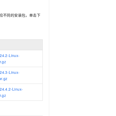
文戏情感细腻自然，动作戏激烈拳拳到肉，实现更强表演能力
支持中英文自由切换，具备更强的噪声鲁棒性
云聚AI 严选权益
SSL 证书
，一键激活高效办公新体验
精选AI产品，从模型到应用全链提效
堡垒机
本对应不同的安装包，单击下
AI 用量加速计划
应用
防火墙
、识别商机，让客服更高效、服务更出色。
新老同享，达量后返
千问办公
主机安全
NEW
的智能体编程平台
一站式AI生产力平台
AI 应用及服务市场
伶鹊
24.2-Linux-
企业级人与Agent协作平台，接入和调度多个数字员工
智能客服平台，对话机器人、对话分析、智能外呼
AI 应用
r.gz
大模型服务平台百炼 - 全妙
大模型
应用创作平台
多模态内容创作工具，已接入 DeepSeek
24.3-Linux-
自然语言处理
ar.gz
数据标注
4.4.2-Linux-
r.gz
机器学习
息提取
与 AI 智能体进行实时音视频通话
从文本、图片、视频中提取结构化的属性信息
构建支持视频理解的 AI 音视频实时通话应用