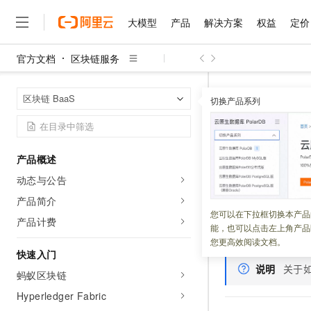
大模型
产品
解决方案
权益
定价
官方文档
区块链服务
大模型
产品
解决方案
权益
定价
云市场
伙伴
服务
了解阿里云
精选产品
精选解决方案
普惠上云
产品定价
精选商城
成为销售伙伴
售前咨询
为什么选择阿里云
千问AI平台
区块链服务
首页
区块链 BaaS
了解云产品的定价详情
切换产品系列
大模型服务平台百炼
千问办公，解锁你的工作
普惠上云 官方力荐
分销伙伴
在线服务
网站建设
什么是云计算
大
大模型服务与应用平台
企业级Agent产品，直接
云服务器38元/年起，超
C++ 合
咨询伙伴
多端小程序
技术领先
云上成本管理
售后服务
千问大模型
Agency Agents：拥
官方推荐返现计划
大模型
大模型
精选产品
精选解决方案
Salesforce 国际版订阅
稳定可靠
产品概述
管理和优化成本
多元化、高性能、安全可靠
推荐新用户得奖励，单订单
更新时间：
2023-02-20
销售伙伴合作计划
自助服务
动态与公告
友盟天域
安全合规
人工智能与机器学习
AI
文本生成
无影云电脑
HappyHorse 打造一
云工开物
蚂蚁区块链合约平台
无影生态合作计划
在线服务
产品简介
观测云
分析师报告
随时随地安全接入的云上超
高校专属算力普惠，学生认
计算
互联网应用开发
您可以在下拉框切换本产品
Qwen3.8-Max
工具 mychain.m
HOT
产品计费
Salesforce On Alibaba C
工单服务
能，也可以点击左上角产品
智能体时代全能旗舰模型
Tuya 物联网平台阿里云
研究报告与白皮书
工具的安装说明。
云解析DNS
快速拥有专属 OpenClaw
Consulting Partner 合
大数据
容器
您更高效阅读文档。
免费试用
短信专区
快速入门
蓝凌 OA
Qwen3.7-Plus
AI 大模型销售与服务生
现代化应用
说明
关于如
存储
天池大赛
能看、能想、能动手的多模
蚂蚁区块链
云原生大数据计算服务 Max
解决方案免费试用 新老
电子合同
面向分析的企业级SaaS模
最高领取价值200元试用
Hyperledger Fabric
安全
网络与CDN
AI 算法大赛
Qwen3-VL-Plus
畅捷通