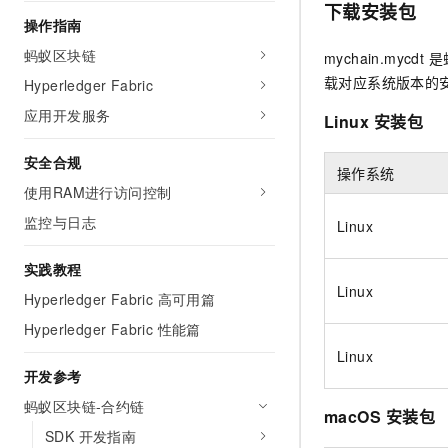
下载安装包
AI 产品 免费试用
网络
安全
云开发大赛
操作指南
Tableau 订阅
1亿+ 大模型 tokens 和 
蚂蚁区块链
可观测
入门学习赛
mychain.my
中间件
AI空中课堂在线直播课
140+云产品 免费试用
载对应系统版本的
Hyperledger Fabric
大模型服务
上云与迁云
产品新客免费试用，最长1
数据库
应用开发服务
Linux
安装包
生态解决方案
千问AI平台-Token Plan
企业出海
大模型ACA认证体验
大数据计算
安全合规
助力企业全员 AI 认知与能
行业生态解决方案
操作系统
政企业务
媒体服务
使用RAM进行访问控制
千问AI平台-模型体验
开发者生态解决方案
在线体验全尺寸、多种模态
监控与日志
Linux
企业服务与云通信
AI 开发和 AI 应用解决
Happy 系列大模型
域名与网站
实践教程
Linux
Hyperledger Fabric 高可用篇
终端用户计算
Hyperledger Fabric 性能篇
Serverless
大模型解决方案
Linux
开发参考
开发工具
快速部署 Dify，高效搭建 
蚂蚁区块链-合约链
macOS
安装包
迁移与运维管理
SDK 开发指南