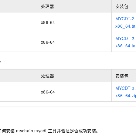
一个 AI 助手
即刻拥有 DeepSeek-R1 满血版
超强辅助，Bol
处理器
安装包
在企业官网、通讯软件中为客户提供 AI 客服
多种方案随心选，轻松解锁专属 DeepSeek
MYCDT-2.
x86-64
x86_64.ta
MYCDT-2.
x86-64
x86_64.ta
包
处理器
安装包
MYCDT-2.
x86-64
x86_64.zi
安装 mychain.mycdt 工具并验证是否成功安装。