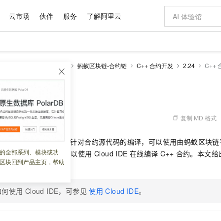
云市场
伙伴
服务
了解阿里云
AI 特惠
数据与 API
成为产品伙伴
企业增值服务
最佳实践
价格计算器
AI 场景体
基础软件
产品伙伴合
阿里云认证
市场活动
配置报价
大模型
区块链 BaaS
开发参考
蚂蚁区块链-合约链
C++ 合约开发
2.24
C++
自助选配和估算价格
新方式
域名与网站
睿译宝，AI翻译排版一步到位
智启 AI 普惠权益
产品生态集成认证中心
企业支持计划
云上春晚
千问官方 MaaS 平台，为开发者和 Agent 而生，新用户赠送 1 亿 + tokens 额度
云服务器 EC
Qwen Aud
AI Coding
阿里云Maa
2026 阿里云
为企业打
数据集
Windows
大模型认证
模型
NEW
NEW
交付可用成果
值低价云产品抢先购
提供智能易用的域名与建站服务
上传文档即自动完成翻译和格式还原
至高享 1亿+免费 tokens，加速 Al 应用落地
安全可靠、弹
智能编程，一键
约编译工具
产品生态伙伴
专家技术服务
云上奥运之旅
弹性计算合作
阿里云中企出
手机三要素
宝塔 Linux
全部认证
价格优势
有专属领域专家
对象存储 OSS
GLM-5.2：长任务时代开源旗舰模型
阿里云 OPC 创新助力计划
云数据库 RD
即刻拥有 DeepS
AI 电商营销
产品生态伙伴工作台
企业增值服务台
云栖战略参考
云存储合作计
云栖大会
身份实名认证
CentOS
训练营
推动算力普惠，释放技术红利
的大模型服务
最高返9万
多领域专家智能体,一键组建 AI 虚拟交付团队
至高百万元 Token 补贴，加速一人公司成长
稳定、安全、高性价比、高性能的云存储服务
真正可用的 1M 上下文,一次完成代码全链路开发
轻松解锁专属 Dee
从图文生成到
复制 MD 格式
 06:26:07
云上的中国
数据库合作计
活动全景
短信
Docker
图片和
站式影视创作平台
人工智能平台 PAI
Hermes Agent，打造自进化智能体
Token Plan 模型订阅计划
Qoder
5 分钟轻松部署
AI 广告创作
企业成长
大模型
NEW
信息公告
支持 C++ 合约开发，针对合约源代码的编译，可以使用由蚂蚁区块链平
看见新力量
云网络合作计
OCR 文字识别
JAVA
级电脑
证享300元代金券
可视化编排打通从文字构思到成片全链路闭环
一站式AI开发、训练和推理服务
自主进化，持久记忆，越用越聪明
Qwen3.8-Max 首发尝鲜，限时加量 10 倍，夜间低至2折
面向真实软件
图文、视频一
的全部系列、模块或功
Kimi-K3
HappyHors
ycdt 进行合约编译，也可以使用 Cloud IDE 在线编译 C++ 合约。本文给出了
NEW
魔搭 Mode
loud
服务实践
官网公告
区块回到产品主页，帮助
Kimi 最新旗舰模型，长程编程与推理利器
让文字生成流
金融模力时刻
Salesforce O
版
发票查验
全能环境
Qoder CN
Claude Code + GStack 打造工程团队
千问办公，限时限量积分加倍
云原生数据库 P
低代码高效构
AI 建站
NEW
作计划
计划
创新中心
魔搭 ModelSc
健康状态
让AI从“聊天伙伴”进化为能干活的“数字员工”
覆盖公网/内网、递归/权威、移动APP等全场景解析服务
安装技能 GStack，拥有专属 AI 工程团队
你的AI工作搭子，覆盖日常办公高频场景
基于千问大模型等，支持代码智能生成、研发智能问答
0 代码专业建
客户案例
天气预报查询
操作系统
Deepseek-v4-pro
HappyHors
态合作计划
何使用 Cloud IDE，可参见
使用
Cloud IDE
。
态智能体模型
旗舰 MoE 大模型，百万上下文与顶尖推理能力
图生视频，流
Compute
同享
容器服务 Kubernetes 版 ACK
万小智 AI 建站低至 15元/月
云防火墙
AI 短剧/漫剧
快递物流查询
WordPress
成为服务伙
高校合作
式云数据仓库
点，立即开启云上创新
提供一站式管理容器应用的 K8s 服务
送.CN域名，送备案服务码
云原生的云上
AI助力短剧
GLM-5.2
Wan2.7-T
Ubuntu