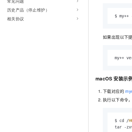
常见问题
历史产品（停止维护）
 $ my++ 
相关协议
如果出现以下
 my++ ve
macOS 安装示
下载对应的
my
执行以下命令，安装
 $ cd /
H
 tar -zx