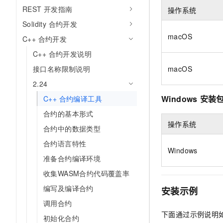
10 分钟在聊天系统中增加
REST 开发指南
操作系统
专有云
Solidity 合约开发
macOS
C++ 合约开发
C++ 合约开发说明
macOS
接口名称限制说明
2.24
Windows
安装
C++ 合约编译工具
合约的基本形式
操作系统
合约中的数据类型
合约语言特性
Windows
准备合约编译环境
收集WASM合约代码覆盖率
编写及编译合约
安装示例
调用合约
下面通过示例说明如何
初始化合约