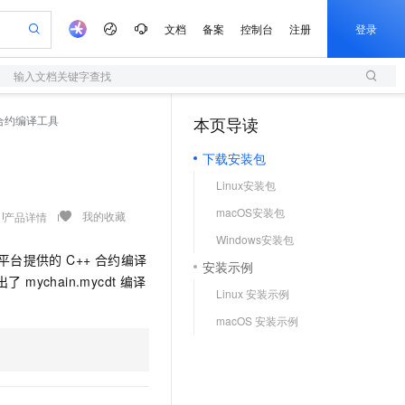
文档
备案
控制台
注册
登录
输入文档关键字查找
验
作计划
器
AI 活动
专业服务
服务伙伴合作计划
开发者社区
加入我们
服务平台百炼
阿里云 OPC 创新助力计划
 合约编译工具
本页导读
（0）
一站式生成采购清单，支持单品或批量购买
S
io：打造专属 AI 语音助手
S产品伙伴计划（繁花）
峰会
造的大模型服务与应用开发平台
轻量应用服务器
一句话生成原生可编辑精美 PPT 文稿
AI 生产力先锋
Al MaaS 服务伙伴赋能合作
域名
博文
Careers
至高可申请百万元
下载安装包
性可伸缩的云计算服务
开启高性价比 AI 编程新体验
Qwen-Audio-3.0-Realtime 端到端实时语音角色扮演
输入一句话想法, 轻松生成专业的 PPT
先锋实践拓展 AI 生产力的边界
快速构建应用程序和网站，即刻迈出上云第一步
Token 补贴，五大权
计划
海大会
伙伴信用分合作计划
商标
问答
社会招聘
Linux安装包
益加速 OPC 成功
S
eek-V4-Pro
数字证书管理服务（原SSL证书）
一键部署幻兽帕鲁游戏服务器
飞天发布时刻
HOT
划
备案
电子书
校园招聘
macOS安装包
pSeek-V4-Pro
视频创作，一键激活电商全链路生产力
全托管，含MySQL、PostgreSQL、SQL Server、MariaDB多引擎
实现全站HTTPS，呈现可信的WEB访问
一键购买专属联机服务器，轻松开启游戏
所见，即是所愿
我的收藏
产品详情
更多支持
划
公司注册
镜像站
Windows安装包
视频生成
语音识别与合成
专属 QwenPaw
短信服务
漫剧工坊：一站式动画创作平台
AI 实训营
HOT
台提供的 C++ 合约编译
合作伙伴培训与认证
安装示例
划
上云迁移
的智能体编程平台
站生成，高效打造优质广告素材
从聊天伙伴进化为能主动干活的本地数字员工
快速生产连贯的高质量长漫剧
从基础到进阶，Agent 创客手把手教你
国内短信简单易用，安全可靠，秒级触达，全球覆盖200+国家和地区。
e-1.1-T2V
Qwen3-TTS-Flash
 mychain.mycdt 编译
lScope
我要反馈
查询合作伙伴
Linux 安装示例
畅细腻的高质量视频
离线语音合成大模型，多语言方言自适应，低延迟高稳定
n Alibaba Cloud ISV 合作
代维服务
olarDB
建企业门户网站
大数据开发治理平台 DataWorks
10 分钟搭建微信、支付宝小程序
macOS 安装示例
创新加速
ope
登录合作伙伴管理后台
我要建议
站，无忧落地极速上线
以可视化方式快速构建移动和 PC 门户网站
100%兼容MySQL、PostgreSQL，兼容Oracle，支持集中和分布式
高效部署网站，快速应用到小程序
Data Agent 驱动的一站式 Data+AI 开发治理平台
e-1.1-I2V
Cosyvoice-V3-Flash
安全
畅自然，细节丰富
高表现力语音合成大模型，语音克隆听感自然
我要投诉
上云场景组合购
伴
边界网络安全防护产品
漫剧创作，剧本、分镜、视频高效生成
覆盖90%+业务场景，专享组合折扣价
2V
VPN
Fun-ASR