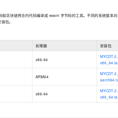
服务生态伙伴
视觉 Coding、空间感知、多模态思考等全面升级
1M上下文，专为长程任务能力而生
云工开物
企业应用
Night Plan 支持 Qwen 3.8-Max
AI 办公
NEW
Red Hat
30+ 款产品免费体验
夜间 5 折，Qwen/Meoo/TokenPlan 客户专享
AI智能应用
科研合作
ERP
cdt 是蚂蚁区块链将合约代码编译成 wasm 字节码的工具。不同的系统版
堂（旗舰版）
SUSE
智能客服
安装包。
AI 应用构建
大模型原生
CRM
2个月
自动承接线索
建站小程序
Qoder
大模型服务平台百炼-应用模版
OA 办公系统
HOT
NEW
面向真实软件
个人版上线、团队版降价；千问3.8-Max首发发尝鲜
丰富多元化的应用模版和解决方案
力提升
财税管理
模板建站
处理器
安装包
万有无界
大模型服务平台百炼-智能体
400电话
定制建站
MYCDT-2.
的模型效果
灵活可视化地构建企业级 Agent
x86-64
x86_64.ta
方案
广告营销
模板小程序
秒悟
人工智能平台 PAI
定制小程序
云端极速 AI 
新一代 AI 视频生成模型，深度适配广告营销等场景
AI Native 的算法工程平台，一站式完成建模、训练、推理服务部署
MYCDT-2.
ARM64
aarch64.t
APP 开发
MYCDT-2.2
建站系统
x86-64
x86_64.ta
AI 应用
10分钟微调：让0.6B模型媲美235B模型
多模态数据信
依托云原生高可用架构,实现Dify私有化部署
用1%尺寸在特定领域达到大模型90%以上效果