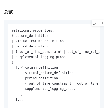
总览
relational_properties:

|
|
|
 { out_of_line_constraint 
|
|
 supplemental_logging_props

}

  [, { column_definition

|
 virtual_column_definition

|
 period_definition

|
 { out_of_line_constraint 
|
 out_of_line_ref_
|
 supplemental_logging_props

     }

  ]...
