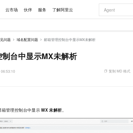
云市场
伙伴
服务
了解阿里云
AI 特惠
数据与 API
成为产品伙伴
企业增值服务
最佳实践
价格计算器
AI 场景体
基础软件
产品伙伴合
阿里云认证
市场活动
配置报价
大模型
见问题
域名配置问题
邮箱管理控制台中显示MX未解析
自助选配和估算价格
步到位
域名与网站
智启 AI 普惠权益
产品生态集成认证中心
企业支持计划
云上春晚
Qwen Audio：打造专属 AI 语音助手
千问官方 MaaS 平台，为开发者和 Agent 而生，新用户赠送 1 亿 + tokens 额度
云服务器 EC
一句话生成原生
AI Coding
阿里云Maa
2026 阿里云
为企业打
数据集
Windows
大模型认证
模型
NEW
NEW
格式还原
值低价云产品抢先购
提供智能易用的域名与建站服务
至高享 1亿+免费 tokens，加速 Al 应用落地
Qwen-Audio-3.0-Realtime 端到端实时语音角色扮演
安全可靠、弹
输入一句话想法,
智能编程，一键
控制台中显示MX未解析
产品生态伙伴
专家技术服务
云上奥运之旅
弹性计算合作
阿里云中企出
手机三要素
宝塔 Linux
全部认证
价格优势
开源旗舰模型
对象存储 OSS
即刻拥有 DeepSeek-V4-Pro
阿里云 OPC 创新助力计划
云数据库 RD
一键部署幻兽
AI 电商营销
产品生态伙伴工作台
企业增值服务台
云栖战略参考
云存储合作计
云栖大会
身份实名认证
CentOS
训练营
推动算力普惠，释放技术红利
的大模型服务
最高返9万
真正可用的 1M 上下文,一次完成代码全链路开发
轻松解锁专属 DeepSeek-V4-Pro
至高百万元 Token 补贴，加速一人公司成长
稳定、安全、高性价比、高性能的云存储服务
一键购买专属
从图文生成到
复制 MD 格式
 06:53:10
云上的中国
数据库合作计
活动全景
短信
Docker
图片和
自进化智能体
人工智能平台 PAI
5 分钟轻松部署专属 QwenPaw
Token Plan 模型订阅计划
Qoder
高效搭建 AI
AI 广告创作
企业成长
大模型
NEW
HOT
信息公告
看见新力量
云网络合作计
OCR 文字识别
JAVA
级电脑
越聪明
证享300元代金券
一站式AI开发、训练和推理服务
Qwen3.8-Max 首发尝鲜，限时加量 10 倍，夜间低至2折
从聊天伙伴进化为能主动干活的本地数字员工
面向真实软件
图文、视频一
Kimi-K3
HappyHors
NEW
魔搭 Mode
loud
服务实践
官网公告
Kimi 最新旗舰模型，长程编程与推理利器
让文字生成流
金融模力时刻
Salesforce O
版
发票查验
全能环境
Qoder CN
Claude Code + GStack 打造工程团队
千问办公，限时限量积分加倍
云原生数据库 P
低代码高效构
AI 建站
NEW
作计划
计划
创新中心
魔搭 ModelSc
健康状态
让AI从“聊天伙伴”进化为能干活的“数字员工”
覆盖公网/内网、递归/权威、移动APP等全场景解析服务
安装技能 GStack，拥有专属 AI 工程团队
你的AI工作搭子，覆盖日常办公高频场景
基于千问大模型等，支持代码智能生成、研发智能问答
0 代码专业建
客户案例
邮箱管理控制台中显示
MX
未解析
。
天气预报查询
操作系统
Deepseek-v4-pro
HappyHors
态合作计划
态智能体模型
旗舰 MoE 大模型，百万上下文与顶尖推理能力
图生视频，流
Compute
同享
容器服务 Kubernetes 版 ACK
万小智 AI 建站低至 15元/月
云防火墙
AI 短剧/漫剧
快递物流查询
WordPress
成为服务伙
高校合作
式云数据仓库
点，立即开启云上创新
提供一站式管理容器应用的 K8s 服务
送.CN域名，送备案服务码
云原生的云上
AI助力短剧
GLM-5.2
Wan2.7-T
Ubuntu