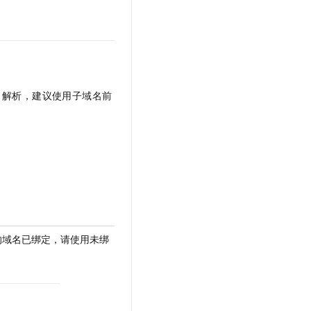
t.diy 一步搞定创意建站
构建大模型应用的安全防护体系
通过自然语言交互简化开发流程,全栈开发支持
通过阿里云安全产品对 AI 应用进行安全防护
解析，建议使用子域名前
的域名已绑定，请使用未绑