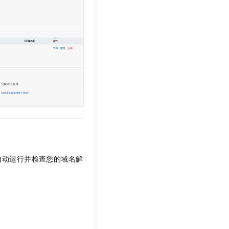
文戏情感细腻自然，动作戏激烈拳拳到肉，实现更强表演能力
支持中英文自由切换，具备更强的噪声鲁棒性
云聚AI 严选权益
SSL 证书
，一键激活高效办公新体验
精选AI产品，从模型到应用全链提效
堡垒机
AI 用量加速计划
应用
防火墙
、识别商机，让客服更高效、服务更出色。
新老同享，达量后返
千问办公
主机安全
NEW
的智能体编程平台
一站式AI生产力平台
AI 应用及服务市场
伶鹊
企业级人与Agent协作平台，接入和调度多个数字员工
智能客服平台，对话机器人、对话分析、智能外呼
AI 应用
大模型服务平台百炼 - 全妙
大模型
应用创作平台
多模态内容创作工具，已接入 DeepSeek
自然语言处理
自动运行并检查您的域名解
数据标注
机器学习
息提取
与 AI 智能体进行实时音视频通话
从文本、图片、视频中提取结构化的属性信息
构建支持视频理解的 AI 音视频实时通话应用