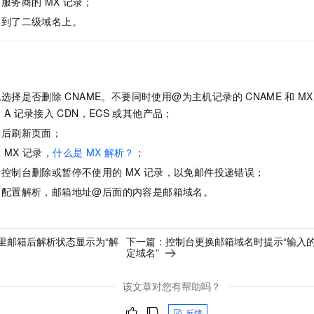
同服务商的
MX
记录；
一个 AI 助手
即刻拥有 DeepSeek-R1 满血版
超强辅助，Bol
加到了二级域名上。
在企业官网、通讯软件中为客户提供 AI 客服
多种方案随心选，轻松解锁专属 DeepSeek
况选择是否删除
CNAME。不要同时使用@为主机记录的
CNAME
和
MX
用
A
记录接入
CDN，ECS
或其他产品；
束后刷新页面；
置
MX
记录，
什么是
MX
解析？
；
析控制台删除或暂停不使用的
MX
记录，以免邮件投递错误；
中配置解析，邮箱地址@后面的内容是邮箱域名。
里邮箱后解析状态显示为“解
下一篇：
控制台更换邮箱域名时提示“输入
定域名”
该文章对您有帮助吗？
反馈