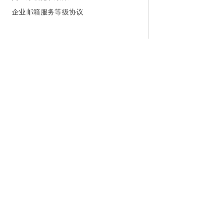
企业邮箱服务等级协议
为什么选择阿里云
大模型
产品和定
什么是云计算
千问大模型
全部产品
全球基础设施
大模型服务
免费试用
技术领先
AI应用构建
产品动态
稳定可靠
产品定价
安全合规
配置报价
分析师报告
云上成本