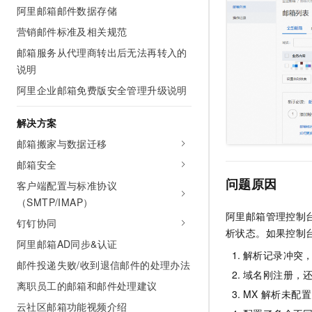
阿里邮箱邮件数据存储
AI 产品 免费试用
网络
安全
云开发大赛
Tableau 订阅
1亿+ 大模型 tokens 和 
营销邮件标准及相关规范
可观测
入门学习赛
中间件
AI空中课堂在线直播课
邮箱服务从代理商转出后无法再转入的
140+云产品 免费试用
大模型服务
上云与迁云
说明
产品新客免费试用，最长1
数据库
生态解决方案
阿里企业邮箱免费版安全管理升级说明
千问AI平台-Token Plan
企业出海
大模型ACA认证体验
大数据计算
助力企业全员 AI 认知与能
行业生态解决方案
解决方案
政企业务
媒体服务
千问AI平台-模型体验
开发者生态解决方案
邮箱搬家与数据迁移
在线体验全尺寸、多种模态
企业服务与云通信
邮箱安全
AI 开发和 AI 应用解决
Happy 系列大模型
问题原因
客户端配置与标准协议
域名与网站
（SMTP/IMAP）
终端用户计算
阿里邮箱管理控制
钉钉协同
析状态。如果控制
Serverless
阿里邮箱AD同步&认证
大模型解决方案
解析记录冲突
邮件投递失败/收到退信邮件的处理办法
开发工具
域名刚注册，
快速部署 Dify，高效搭建 
离职员工的邮箱和邮件处理建议
MX
解析未配置
迁移与运维管理
云社区邮箱功能视频介绍