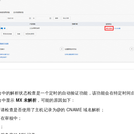
服务生态伙伴
视觉 Coding、空间感知、多模态思考等全面升级
1M上下文，专为长程任务能力而生
云工开物
企业应用
Night Plan 支持 Qwen 3.8-Max
AI 办公
NEW
Red Hat
30+ 款产品免费体验
夜间 5 折，Qwen/Meoo/TokenPlan 客户专享
AI智能应用
科研合作
ERP
堂（旗舰版）
SUSE
智能客服
AI 应用构建
大模型原生
CRM
2个月
自动承接线索
建站小程序
Qoder
大模型服务平台百炼-应用模版
OA 办公系统
HOT
NEW
面向真实软件
个人版上线、团队版降价；千问3.8-Max首发发尝鲜
丰富多元化的应用模版和解决方案
力提升
财税管理
模板建站
万有无界
大模型服务平台百炼-智能体
400电话
定制建站
的模型效果
灵活可视化地构建企业级 Agent
方案
广告营销
模板小程序
秒悟
人工智能平台 PAI
定制小程序
云端极速 AI 
新一代 AI 视频生成模型，深度适配广告营销等场景
AI Native 的算法工程平台，一站式完成建模、训练、推理服务部署
APP 开发
台中的解析状态检查是一个定时的自动验证功能，该功能会在特定时间
台中显示
MX
未解析
，可能的原因如下：
建站系统
，请检查是否使用了主机记录为@的
CNAME
域名解析；
还在审核中；
AI 应用
10分钟微调：让0.6B模型媲美235B模型
多模态数据信
依托云原生高可用架构,实现Dify私有化部署
用1%尺寸在特定领域达到大模型90%以上效果
；