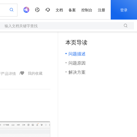
文档
备案
控制台
注册
登录
输入文档关键字查找
验
作计划
器
AI 活动
专业服务
服务伙伴合作计划
开发者社区
加入我们
服务平台百炼
阿里云 OPC 创新助力计划
本页导读
（0）
一站式生成采购清单，支持单品或批量购买
S
可编辑精美 PPT 文稿
S产品伙伴计划（繁花）
峰会
造的大模型服务与应用开发平台
轻量应用服务器
Agency Agents：拥有专属领域专家
AI 生产力先锋
Al MaaS 服务伙伴赋能合作
域名
博文
Careers
至高可申请百万元
问题描述
性可伸缩的云计算服务
 轻松生成专业的 PPT
开启高性价比 AI 编程新体验
先锋实践拓展 AI 生产力的边界
快速构建应用程序和网站，即刻迈出上云第一步
多领域专家智能体,一键组建 AI 虚拟交付团队
Token 补贴，五大权
计划
海大会
伙伴信用分合作计划
商标
问答
社会招聘
问题原因
益加速 OPC 成功
S
帕鲁游戏服务器
数字证书管理服务（原SSL证书）
HappyHorse 打造一站式影视创作平台
飞天发布时刻
HOT
划
备案
电子书
校园招聘
解决方案
联机服务器，轻松开启游戏
视频创作，一键激活电商全链路生产力
全托管，含MySQL、PostgreSQL、SQL Server、MariaDB多引擎
实现全站 HTTPS，呈现可信的 Web 访问
所见，即是所愿
可视化编排打通从文字构思到成片全链路闭环
我的收藏
产品详情
更多支持
划
公司注册
镜像站
视频生成
语音识别与合成
 智能体与工作流应用
短信服务
漫剧工坊：一站式动画创作平台
AI 实训营
合作伙伴培训与认证
划
上云迁移
的智能体编程平台
站生成，高效打造优质广告素材
通过阿里云百炼高效搭建AI应用,助力高效开发
快速生产连贯的高质量长漫剧
从基础到进阶，Agent 创客手把手教你
国内短信简单易用，安全可靠，秒级触达，全球覆盖200+国家和地区。
e-1.1-T2V
Qwen3-TTS-Flash
lScope
我要反馈
查询合作伙伴
畅细腻的高质量视频
离线语音合成大模型，多语言方言自适应，低延迟高稳定
n Alibaba Cloud ISV 合作
代维服务
olarDB
建企业门户网站
大数据开发治理平台 DataWorks
10 分钟搭建微信、支付宝小程序
创新加速
ope
登录合作伙伴管理后台
我要建议
站，无忧落地极速上线
以可视化方式快速构建移动和 PC 门户网站
100%兼容MySQL、PostgreSQL，兼容Oracle，支持集中和分布式
高效部署网站，快速应用到小程序
Data Agent 驱动的一站式 Data+AI 开发治理平台
e-1.1-I2V
Cosyvoice-V3-Flash
安全
畅自然，细节丰富
高表现力语音合成大模型，语音克隆听感自然
我要投诉
上云场景组合购
伴
边界网络安全防护产品
漫剧创作，剧本、分镜、视频高效生成
覆盖90%+业务场景，专享组合折扣价
2V
VPN
Fun-ASR