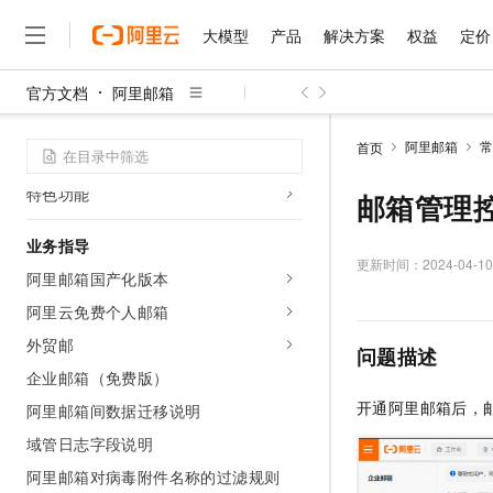
网页版设置
大模型
产品
解决方案
权益
定价
钉邮使用
官方文档
阿里邮箱
邮箱协同办公
大模型
产品
解决方案
权益
定价
云市场
伙伴
服务
了解阿里云
精选产品
精选解决方案
普惠上云
产品定价
精选商城
成为销售伙伴
售前咨询
为什么选择阿里云
邮箱使用安全
千问AI平台
阿里邮箱
常
首页
了解云产品的定价详情
客户端配置
大模型服务平台百炼
睿译宝，AI翻译排版一
普惠上云 官方力荐
分销伙伴
在线服务
网站建设
什么是云计算
大
特色功能
大模型服务与应用平台
上传文档即自动完成翻译和
云服务器38元/年起，超
邮箱管理
咨询伙伴
多端小程序
技术领先
云上成本管理
售后服务
千问大模型
GLM-5.2：长任务时代
官方推荐返现计划
大模型
大模型
业务指导
精选产品
精选解决方案
Salesforce 国际版订阅
稳定可靠
管理和优化成本
多元化、高性能、安全可靠
推荐新用户得奖励，单订单
更新时间：
2024-04-10
销售伙伴合作计划
自助服务
阿里邮箱国产化版本
友盟天域
安全合规
人工智能与机器学习
AI
文本生成
无影云电脑
Hermes Agent，打造
云工开物
阿里云免费个人邮箱
无影生态合作计划
在线服务
观测云
分析师报告
随时随地安全接入的云上超
自主进化，持久记忆，越用
高校专属算力普惠，学生认
计算
互联网应用开发
Qwen3.8-Max
HOT
外贸邮
问题描述
Salesforce On Alibaba C
工单服务
智能体时代全能旗舰模型
Tuya 物联网平台阿里云
研究报告与白皮书
云解析DNS
快速拥有专属 OpenClaw
企业邮箱（免费版）
Consulting Partner 合
大数据
容器
免费试用
短信专区
开通阿里邮箱后，
蓝凌 OA
Qwen3.7-Plus
阿里邮箱间数据迁移说明
AI 大模型销售与服务生
现代化应用
存储
天池大赛
能看、能想、能动手的多模
云原生大数据计算服务 Max
解决方案免费试用 新老
域管日志字段说明
电子合同
面向分析的企业级SaaS模
最高领取价值200元试用
安全
网络与CDN
阿里邮箱对病毒附件名称的过滤规则
AI 算法大赛
Qwen3-VL-Plus
畅捷通