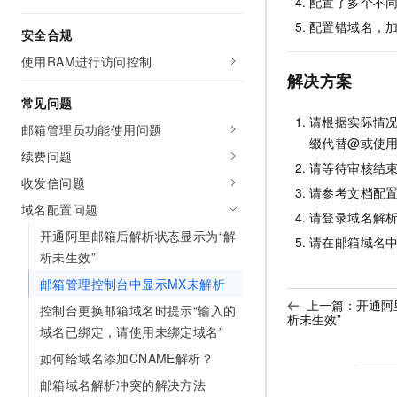
配置了多个不
10 分钟在聊天系统中增加
专有云
配置错域名，
安全合规
使用RAM进行访问控制
解决方案
常见问题
请根据实际情
邮箱管理员功能使用问题
缀代替@或使
续费问题
请等待审核结
收发信问题
请参考文档配
域名配置问题
请登录域名解
开通阿里邮箱后解析状态显示为“解
请在邮箱域名
析未生效”
邮箱管理控制台中显示MX未解析
上一篇：
开通阿
控制台更换邮箱域名时提示“输入的
析未生效”
域名已绑定，请使用未绑定域名”
如何给域名添加CNAME解析？
邮箱域名解析冲突的解决方法