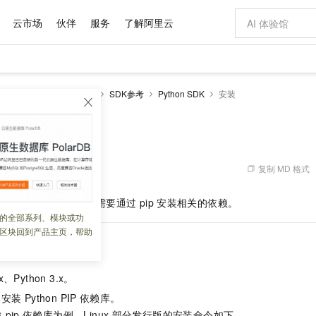
云市场
伙伴
服务
了解阿里云
AI 特惠
数据与 API
成为产品伙伴
企业增值服务
最佳实践
价格计算器
AI 场景体
基础软件
产品伙伴合
阿里云认证
市场活动
配置报价
大模型
内容安全1.0
开发参考
SDK参考
Python SDK
安装
自助选配和估算价格
新方式
域名与网站
睿译宝，AI翻译排版一步到位
智启 AI 普惠权益
产品生态集成认证中心
企业支持计划
云上春晚
千问官方 MaaS 平台，为开发者和 Agent 而生，新用户赠送 1 亿 + tokens 额度
云服务器 EC
Qwen Aud
AI Coding
阿里云Maa
2026 阿里云
为企业打
数据集
Windows
大模型认证
模型
NEW
NEW
交付可用成果
值低价云产品抢先购
提供智能易用的域名与建站服务
上传文档即自动完成翻译和格式还原
至高享 1亿+免费 tokens，加速 Al 应用落地
安全可靠、弹
智能编程，一键
产品生态伙伴
专家技术服务
云上奥运之旅
弹性计算合作
阿里云中企出
手机三要素
宝塔 Linux
全部认证
价格优势
有专属领域专家
对象存储 OSS
GLM-5.2：长任务时代开源旗舰模型
阿里云 OPC 创新助力计划
云数据库 RD
即刻拥有 DeepS
AI 电商营销
产品生态伙伴工作台
企业增值服务台
云栖战略参考
云存储合作计
云栖大会
身份实名认证
CentOS
训练营
推动算力普惠，释放技术红利
的大模型服务
最高返9万
多领域专家智能体,一键组建 AI 虚拟交付团队
至高百万元 Token 补贴，加速一人公司成长
稳定、安全、高性价比、高性能的云存储服务
真正可用的 1M 上下文,一次完成代码全链路开发
轻松解锁专属 Dee
从图文生成到
复制 MD 格式
 02:39:33
云上的中国
数据库合作计
活动全景
短信
Docker
图片和
站式影视创作平台
人工智能平台 PAI
Hermes Agent，打造自进化智能体
Token Plan 模型订阅计划
Qoder
5 分钟轻松部署
AI 广告创作
企业成长
大模型
NEW
信息公告
I Python SDK
前，您需要通过
pip
安装相关的依赖。
看见新力量
云网络合作计
OCR 文字识别
JAVA
级电脑
证享300元代金券
可视化编排打通从文字构思到成片全链路闭环
一站式AI开发、训练和推理服务
自主进化，持久记忆，越用越聪明
Qwen3.8-Max 首发尝鲜，限时加量 10 倍，夜间低至2折
面向真实软件
图文、视频一
的全部系列、模块或功
Kimi-K3
HappyHors
NEW
魔搭 Mode
loud
服务实践
官网公告
区块回到产品主页，帮助
Kimi 最新旗舰模型，长程编程与推理利器
让文字生成流
金融模力时刻
Salesforce O
版
发票查验
全能环境
Qoder CN
Claude Code + GStack 打造工程团队
千问办公，限时限量积分加倍
云原生数据库 P
低代码高效构
AI 建站
NEW
作计划
计划
创新中心
魔搭 ModelSc
健康状态
让AI从“聊天伙伴”进化为能干活的“数字员工”
覆盖公网/内网、递归/权威、移动APP等全场景解析服务
安装技能 GStack，拥有专属 AI 工程团队
你的AI工作搭子，覆盖日常办公高频场景
基于千问大模型等，支持代码智能生成、研发智能问答
0 代码专业建
客户案例
天气预报查询
操作系统
Deepseek-v4-pro
HappyHors
态合作计划
.x、Python 3.x。
态智能体模型
旗舰 MoE 大模型，百万上下文与顶尖推理能力
图生视频，流
Compute
同享
容器服务 Kubernetes 版 ACK
万小智 AI 建站低至 15元/月
云防火墙
AI 短剧/漫剧
快递物流查询
WordPress
成为服务伙
高校合作
已安装
Python PIP
依赖库。
式云数据仓库
点，立即开启云上创新
提供一站式管理容器应用的 K8s 服务
送.CN域名，送备案服务码
云原生的云上
AI助力短剧
GLM-5.2
Wan2.7-T
Ubuntu
-pip
依赖库为例，Linux
部分发行版的安装命令如下。