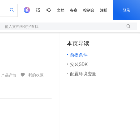
文档
备案
控制台
注册
登录
输入文档关键字查找
验
作计划
器
AI 活动
专业服务
服务伙伴合作计划
开发者社区
加入我们
服务平台百炼
阿里云 OPC 创新助力计划
本页导读
（0）
一站式生成采购清单，支持单品或批量购买
S
io：打造专属 AI 语音助手
S产品伙伴计划（繁花）
峰会
造的大模型服务与应用开发平台
轻量应用服务器
一句话生成原生可编辑精美 PPT 文稿
AI 生产力先锋
Al MaaS 服务伙伴赋能合作
域名
博文
Careers
至高可申请百万元
前提条件
性可伸缩的云计算服务
开启高性价比 AI 编程新体验
Qwen-Audio-3.0-Realtime 端到端实时语音角色扮演
输入一句话想法, 轻松生成专业的 PPT
先锋实践拓展 AI 生产力的边界
快速构建应用程序和网站，即刻迈出上云第一步
Token 补贴，五大权
计划
海大会
伙伴信用分合作计划
商标
问答
社会招聘
安装SDK
益加速 OPC 成功
S
eek-V4-Pro
数字证书管理服务（原SSL证书）
一键部署幻兽帕鲁游戏服务器
飞天发布时刻
HOT
划
备案
电子书
校园招聘
配置环境变量
pSeek-V4-Pro
视频创作，一键激活电商全链路生产力
全托管，含MySQL、PostgreSQL、SQL Server、MariaDB多引擎
实现全站HTTPS，呈现可信的WEB访问
一键购买专属联机服务器，轻松开启游戏
所见，即是所愿
我的收藏
产品详情
更多支持
划
公司注册
镜像站
视频生成
语音识别与合成
专属 QwenPaw
短信服务
漫剧工坊：一站式动画创作平台
AI 实训营
HOT
合作伙伴培训与认证
划
上云迁移
的智能体编程平台
站生成，高效打造优质广告素材
从聊天伙伴进化为能主动干活的本地数字员工
快速生产连贯的高质量长漫剧
从基础到进阶，Agent 创客手把手教你
国内短信简单易用，安全可靠，秒级触达，全球覆盖200+国家和地区。
e-1.1-T2V
Qwen3-TTS-Flash
lScope
我要反馈
查询合作伙伴
畅细腻的高质量视频
离线语音合成大模型，多语言方言自适应，低延迟高稳定
n Alibaba Cloud ISV 合作
代维服务
olarDB
建企业门户网站
大数据开发治理平台 DataWorks
10 分钟搭建微信、支付宝小程序
创新加速
ope
登录合作伙伴管理后台
我要建议
站，无忧落地极速上线
以可视化方式快速构建移动和 PC 门户网站
100%兼容MySQL、PostgreSQL，兼容Oracle，支持集中和分布式
高效部署网站，快速应用到小程序
Data Agent 驱动的一站式 Data+AI 开发治理平台
e-1.1-I2V
Cosyvoice-V3-Flash
安全
畅自然，细节丰富
高表现力语音合成大模型，语音克隆听感自然
我要投诉
上云场景组合购
伴
边界网络安全防护产品
漫剧创作，剧本、分镜、视频高效生成
覆盖90%+业务场景，专享组合折扣价
2V
VPN
Fun-ASR