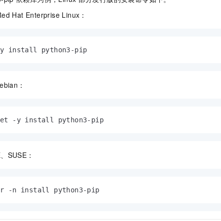
服务生态伙伴
视觉 Coding、空间感知、多模态思考等全面升级
1M上下文，专为长程任务能力而生
云工开物
企业应用
Night Plan 支持 Qwen 3.8-Max
AI 办公
NEW
d Hat Enterprise Linux：
Red Hat
30+ 款产品免费体验
夜间 5 折，Qwen/Meoo/TokenPlan 客户专享
AI智能应用
科研合作
ERP
堂（旗舰版）
SUSE
智能客服
AI 应用构建
大模型原生
CRM
2个月
自动承接线索
-y install python3-pip
建站小程序
Qoder
大模型服务平台百炼-应用模版
OA 办公系统
HOT
NEW
面向真实软件
个人版上线、团队版降价；千问3.8-Max首发发尝鲜
丰富多元化的应用模版和解决方案
力提升
财税管理
模板建站
ebian：
万有无界
大模型服务平台百炼-智能体
400电话
定制建站
的模型效果
灵活可视化地构建企业级 Agent
方案
广告营销
模板小程序
et -y install python3-pip
秒悟
人工智能平台 PAI
定制小程序
云端极速 AI 
新一代 AI 视频生成模型，深度适配广告营销等场景
AI Native 的算法工程平台，一站式完成建模、训练、推理服务部署
APP 开发
E、SUSE：
建站系统
er -n install python3-pip
AI 应用
10分钟微调：让0.6B模型媲美235B模型
多模态数据信
依托云原生高可用架构,实现Dify私有化部署
用1%尺寸在特定领域达到大模型90%以上效果