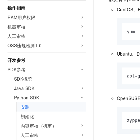
AI 产品 免费试用
网络
安全
云开发大赛
操作指南
CentOS、Re
Tableau 订阅
1亿+ 大模型 tokens 和 
RAM用户权限
可观测
入门学习赛
中间件
AI空中课堂在线直播课
140+云产品 免费试用
机器审核
大模型服务
上云与迁云
产品新客免费试用，最长1
yum 
数据库
人工审核
生态解决方案
千问AI平台-Token Plan
企业出海
大模型ACA认证体验
OSS违规检测1.0
大数据计算
助力企业全员 AI 认知与能
行业生态解决方案
Ubuntu、D
政企业务
媒体服务
开发参考
千问AI平台-模型体验
开发者生态解决方案
在线体验全尺寸、多种模态
SDK参考
企业服务与云通信
AI 开发和 AI 应用解决
apt-g
SDK概览
Happy 系列大模型
域名与网站
Java SDK
终端用户计算
Python SDK
OpenSUS
安装
Serverless
大模型解决方案
初始化
开发工具
zypp
快速部署 Dify，高效搭建 
内容审核（机审）
迁移与运维管理
人工审核