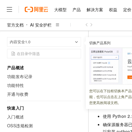
大模型
产品
解决方案
权益
定价
官方文档
AI 安全护栏
大模型
产品
解决方案
权益
定价
云市场
伙伴
服务
了解阿里云
精选产品
精选解决方案
普惠上云
产品定价
精选商城
成为销售伙伴
售前咨询
为什么选择阿里云
千问AI平台
AI 安全护栏
首页
内容安全1.0
了解云产品的定价详情
切换产品系列
大模型服务平台百炼
千问办公，解锁你的工作
普惠上云 官方力荐
分销伙伴
在线服务
网站建设
什么是云计算
大
大模型服务与应用平台
企业级Agent产品，直接
云服务器38元/年起，超
安装
咨询伙伴
多端小程序
技术领先
云上成本管理
售后服务
千问大模型
Agency Agents：拥
官方推荐返现计划
大模型
大模型
精选产品
精选解决方案
Salesforce 国际版订阅
稳定可靠
产品概述
管理和优化成本
多元化、高性能、安全可靠
推荐新用户得奖励，单订单
更新时间：
2024-01-22
销售伙伴合作计划
自助服务
功能发布记录
友盟天域
安全合规
人工智能与机器学习
AI
文本生成
无影云电脑
HappyHorse 打造一
云工开物
在使用内容检测
AP
无影生态合作计划
在线服务
功能特性
观测云
分析师报告
随时随地安全接入的云上超
高校专属算力普惠，学生认
计算
互联网应用开发
您可以在下拉框切换本产品
Qwen3.8-Max
HOT
开通与收费
Salesforce On Alibaba C
工单服务
能，也可以点击左上角产品
智能体时代全能旗舰模型
Tuya 物联网平台阿里云
研究报告与白皮书
云解析DNS
快速拥有专属 OpenClaw
Consulting Partner 合
前提条件
大数据
容器
您更高效阅读文档。
免费试用
短信专区
快速入门
蓝凌 OA
Qwen3.7-Plus
AI 大模型销售与服务生
现代化应用
存储
天池大赛
使用
Python 2
能看、能想、能动手的多模
入门概述
云原生大数据计算服务 Max
解决方案免费试用 新老
电子合同
确保源服务器
面向分析的企业级SaaS模
最高领取价值200元试用
OSS违规检测
安全
网络与CDN
AI 算法大赛
Qwen3-VL-Plus
畅捷通
以安装
python3