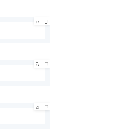
文戏情感细腻自然，动作戏激烈拳拳到肉，实现更强表演能力
支持中英文自由切换，具备更强的噪声鲁棒性
云聚AI 严选权益
SSL 证书
，一键激活高效办公新体验
精选AI产品，从模型到应用全链提效
堡垒机
AI 用量加速计划
应用
防火墙
、识别商机，让客服更高效、服务更出色。
新老同享，达量后返
千问办公
主机安全
NEW
的智能体编程平台
一站式AI生产力平台
AI 应用及服务市场
伶鹊
企业级人与Agent协作平台，接入和调度多个数字员工
智能客服平台，对话机器人、对话分析、智能外呼
AI 应用
大模型服务平台百炼 - 全妙
大模型
应用创作平台
多模态内容创作工具，已接入 DeepSeek
自然语言处理
数据标注
机器学习
息提取
与 AI 智能体进行实时音视频通话
从文本、图片、视频中提取结构化的属性信息
构建支持视频理解的 AI 音视频实时通话应用