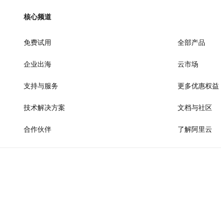
AI 产品 免费试用
网络
安全
云开发大赛
Tableau 订阅
核心频道
1亿+ 大模型 tokens 和 
可观测
入门学习赛
中间件
AI空中课堂在线直播课
140+云产品 免费试用
免费试用
大模型服务
全部产品
上云与迁云
产品新客免费试用，最长1
数据库
生态解决方案
企业出海
云市场
千问AI平台-Token Plan
企业出海
大模型ACA认证体验
大数据计算
助力企业全员 AI 认知与能
行业生态解决方案
支持与服务
更多优惠权益
政企业务
媒体服务
千问AI平台-模型体验
开发者生态解决方案
在线体验全尺寸、多种模态
技术解决方案
文档与社区
企业服务与云通信
AI 开发和 AI 应用解决
Happy 系列大模型
合作伙伴
了解阿里云
域名与网站
终端用户计算
Serverless
大模型解决方案
开发工具
快速部署 Dify，高效搭建 
迁移与运维管理