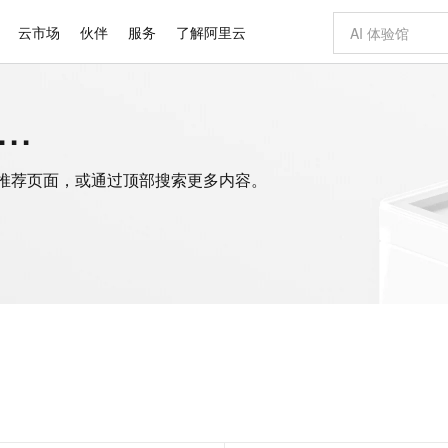
云市场
伙伴
服务
了解阿里云
.
AI 特惠
数据与 API
成为产品伙伴
企业增值服务
最佳实践
价格计算器
AI 场景体
基础软件
产品伙伴合
阿里云认证
市场活动
配置报价
大模型
自助选配和估算价格
步到位
域名与网站
智启 AI 普惠权益
产品生态集成认证中心
企业支持计划
云上春晚
Qwen Audio：打造专属 AI 语音助手
千问官方 MaaS 平台，为开发者和 Agent 而生，新用户赠送 1 亿 + tokens 额度
云服务器 EC
一句话生成原生
AI Coding
阿里云Maa
2026 阿里云
为企业打
数据集
Windows
大模型认证
模型
NEW
NEW
格式还原
值低价云产品抢先购
提供智能易用的域名与建站服务
至高享 1亿+免费 tokens，加速 Al 应用落地
Qwen-Audio-3.0-Realtime 端到端实时语音角色扮演
安全可靠、弹
输入一句话想法,
智能编程，一键
的推荐页面，或通过顶部搜索更多内容。
产品生态伙伴
专家技术服务
云上奥运之旅
弹性计算合作
阿里云中企出
手机三要素
宝塔 Linux
全部认证
价格优势
开源旗舰模型
对象存储 OSS
即刻拥有 DeepSeek-V4-Pro
阿里云 OPC 创新助力计划
云数据库 RD
一键部署幻兽
AI 电商营销
产品生态伙伴工作台
企业增值服务台
云栖战略参考
云存储合作计
云栖大会
身份实名认证
CentOS
训练营
推动算力普惠，释放技术红利
的大模型服务
最高返9万
真正可用的 1M 上下文,一次完成代码全链路开发
轻松解锁专属 DeepSeek-V4-Pro
至高百万元 Token 补贴，加速一人公司成长
稳定、安全、高性价比、高性能的云存储服务
一键购买专属
从图文生成到
云上的中国
数据库合作计
活动全景
短信
Docker
图片和
自进化智能体
人工智能平台 PAI
5 分钟轻松部署专属 QwenPaw
Token Plan 模型订阅计划
Qoder
高效搭建 AI
AI 广告创作
企业成长
大模型
NEW
HOT
信息公告
看见新力量
云网络合作计
OCR 文字识别
JAVA
级电脑
越聪明
证享300元代金券
一站式AI开发、训练和推理服务
Qwen3.8-Max 首发尝鲜，限时加量 10 倍，夜间低至2折
从聊天伙伴进化为能主动干活的本地数字员工
面向真实软件
图文、视频一
Kimi-K3
HappyHors
NEW
魔搭 Mode
loud
服务实践
官网公告
Kimi 最新旗舰模型，长程编程与推理利器
让文字生成流
金融模力时刻
Salesforce O
版
发票查验
全能环境
Qoder CN
Claude Code + GStack 打造工程团队
千问办公，限时限量积分加倍
云原生数据库 P
低代码高效构
AI 建站
NEW
作计划
计划
创新中心
魔搭 ModelSc
健康状态
让AI从“聊天伙伴”进化为能干活的“数字员工”
覆盖公网/内网、递归/权威、移动APP等全场景解析服务
安装技能 GStack，拥有专属 AI 工程团队
你的AI工作搭子，覆盖日常办公高频场景
基于千问大模型等，支持代码智能生成、研发智能问答
0 代码专业建
客户案例
天气预报查询
操作系统
Deepseek-v4-pro
HappyHors
态合作计划
态智能体模型
旗舰 MoE 大模型，百万上下文与顶尖推理能力
图生视频，流
Compute
同享
容器服务 Kubernetes 版 ACK
万小智 AI 建站低至 15元/月
云防火墙
AI 短剧/漫剧
快递物流查询
WordPress
成为服务伙
高校合作
式云数据仓库
点，立即开启云上创新
提供一站式管理容器应用的 K8s 服务
送.CN域名，送备案服务码
云原生的云上
AI助力短剧
GLM-5.2
Wan2.7-T
Ubuntu