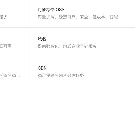
文戏情感细腻自然，动作戏激烈拳拳到肉，实现更强表演能力
支持中英文自由切换，具备更强的噪声鲁棒性
云聚AI 严选权益
SSL 证书
对象存储 OSS
，一键激活高效办公新体验
精选AI产品，从模型到应用全链提效
服务
海量扩展、稳定可靠、安全、低成本、智能
堡垒机
AI 用量加速计划
应用
防火墙
、识别商机，让客服更高效、服务更出色。
新老同享，达量后返
域名
千问办公
主机安全
NEW
高可用
的智能体编程平台
提供数智化一站式企业基础服务
一站式AI生产力平台
AI 应用及服务市场
伶鹊
企业级人与Agent协作平台，接入和调度多个数字员工
智能客服平台，对话机器人、对话分析、智能外呼
CDN
AI 应用
全球最热门数据库之一，提供全托管的稳定服务
稳定快速的内容分发服务
大模型服务平台百炼 - 全妙
大模型
应用创作平台
多模态内容创作工具，已接入 DeepSeek
自然语言处理
数据标注
机器学习
息提取
与 AI 智能体进行实时音视频通话
从文本、图片、视频中提取结构化的属性信息
构建支持视频理解的 AI 音视频实时通话应用