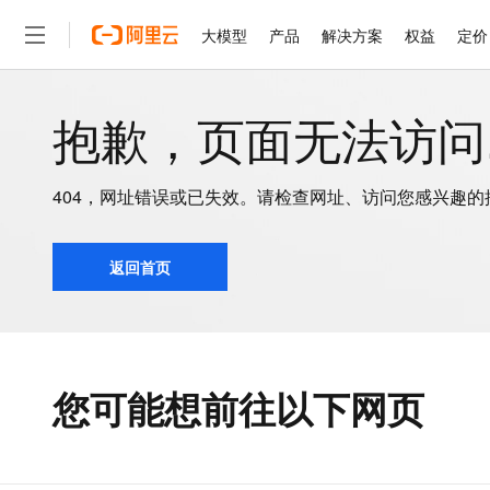
大模型
产品
解决方案
权益
定价
抱歉，页面无法访问..
大模型
产品
解决方案
权益
定价
云市场
伙伴
服务
了解阿里云
精选产品
精选解决方案
普惠上云
产品定价
精选商城
成为销售伙伴
售前咨询
为什么选择阿里云
千问AI平台
了解云产品的定价详情
大模型服务平台百炼
睿译宝，AI翻译排版一
普惠上云 官方力荐
分销伙伴
在线服务
网站建设
什么是云计算
大
大模型服务与应用平台
上传文档即自动完成翻译和
云服务器38元/年起，超
404，网址错误或已失效。请检查网址、访问您感兴趣
咨询伙伴
多端小程序
技术领先
云上成本管理
售后服务
千问大模型
GLM-5.2：长任务时代
官方推荐返现计划
大模型
大模型
精选产品
精选解决方案
Salesforce 国际版订阅
稳定可靠
管理和优化成本
多元化、高性能、安全可靠
推荐新用户得奖励，单订单
返回首页
销售伙伴合作计划
自助服务
友盟天域
安全合规
人工智能与机器学习
AI
文本生成
无影云电脑
Hermes Agent，打造
云工开物
无影生态合作计划
在线服务
观测云
分析师报告
随时随地安全接入的云上超
自主进化，持久记忆，越用
高校专属算力普惠，学生认
计算
互联网应用开发
Qwen3.8-Max
HOT
Salesforce On Alibaba C
工单服务
智能体时代全能旗舰模型
Tuya 物联网平台阿里云
研究报告与白皮书
云解析DNS
快速拥有专属 OpenClaw
Consulting Partner 合
大数据
容器
免费试用
您可能想前往以下网页
短信专区
蓝凌 OA
Qwen3.7-Plus
AI 大模型销售与服务生
现代化应用
存储
天池大赛
能看、能想、能动手的多模
云原生大数据计算服务 Max
解决方案免费试用 新老
电子合同
面向分析的企业级SaaS模
最高领取价值200元试用
安全
网络与CDN
AI 算法大赛
Qwen3-VL-Plus
畅捷通