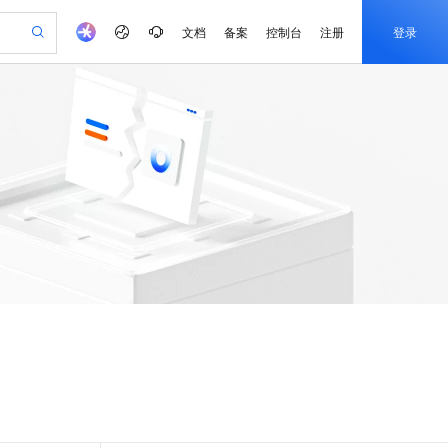
文档
备案
控制台
注册
登录
验
作计划
器
AI 活动
专业服务
服务伙伴合作计划
开发者社区
加入我们
服务平台百炼
阿里云 OPC 创新助力计划
一站式生成采购清单，支持单品或批量购买
S
可编辑精美 PPT 文稿
S产品伙伴计划（繁花）
峰会
造的大模型服务与应用开发平台
轻量应用服务器
Agency Agents：拥有专属领域专家
AI 生产力先锋
Al MaaS 服务伙伴赋能合作
域名
博文
Careers
至高可申请百万元
性可伸缩的云计算服务
 轻松生成专业的 PPT
开启高性价比 AI 编程新体验
先锋实践拓展 AI 生产力的边界
快速构建应用程序和网站，即刻迈出上云第一步
多领域专家智能体,一键组建 AI 虚拟交付团队
Token 补贴，五大权
计划
海大会
伙伴信用分合作计划
商标
问答
社会招聘
益加速 OPC 成功
S
帕鲁游戏服务器
数字证书管理服务（原SSL证书）
HappyHorse 打造一站式影视创作平台
飞天发布时刻
HOT
划
备案
电子书
校园招聘
联机服务器，轻松开启游戏
视频创作，一键激活电商全链路生产力
全托管，含MySQL、PostgreSQL、SQL Server、MariaDB多引擎
实现全站 HTTPS，呈现可信的 Web 访问
所见，即是所愿
可视化编排打通从文字构思到成片全链路闭环
更多支持
划
公司注册
镜像站
视频生成
语音识别与合成
 智能体与工作流应用
短信服务
漫剧工坊：一站式动画创作平台
AI 实训营
合作伙伴培训与认证
划
上云迁移
的智能体编程平台
站生成，高效打造优质广告素材
通过阿里云百炼高效搭建AI应用,助力高效开发
快速生产连贯的高质量长漫剧
从基础到进阶，Agent 创客手把手教你
国内短信简单易用，安全可靠，秒级触达，全球覆盖200+国家和地区。
e-1.1-T2V
Qwen3-TTS-Flash
lScope
我要反馈
查询合作伙伴
畅细腻的高质量视频
离线语音合成大模型，多语言方言自适应，低延迟高稳定
n Alibaba Cloud ISV 合作
代维服务
olarDB
建企业门户网站
大数据开发治理平台 DataWorks
10 分钟搭建微信、支付宝小程序
创新加速
ope
登录合作伙伴管理后台
我要建议
站，无忧落地极速上线
以可视化方式快速构建移动和 PC 门户网站
100%兼容MySQL、PostgreSQL，兼容Oracle，支持集中和分布式
高效部署网站，快速应用到小程序
Data Agent 驱动的一站式 Data+AI 开发治理平台
e-1.1-I2V
Cosyvoice-V3-Flash
安全
畅自然，细节丰富
高表现力语音合成大模型，语音克隆听感自然
我要投诉
上云场景组合购
伴
边界网络安全防护产品
漫剧创作，剧本、分镜、视频高效生成
覆盖90%+业务场景，专享组合折扣价
2V
VPN
Fun-ASR