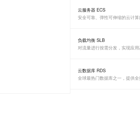
服务生态伙伴
视觉 Coding、空间感知、多模态思考等全面升级
1M上下文，专为长程任务能力而生
云工开物
企业应用
Night Plan 支持 Qwen 3.8-Max
AI 办公
NEW
云服务器 ECS
Red Hat
30+ 款产品免费体验
夜间 5 折，Qwen/Meoo/TokenPlan 客户专享
AI智能应用
科研合作
安全可靠、弹性可伸缩的云计算
ERP
堂（旗舰版）
SUSE
智能客服
AI 应用构建
大模型原生
CRM
2个月
自动承接线索
建站小程序
负载均衡 SLB
Qoder
大模型服务平台百炼-应用模版
OA 办公系统
HOT
NEW
对流量进行按需分发，实现应用
面向真实软件
个人版上线、团队版降价；千问3.8-Max首发发尝鲜
丰富多元化的应用模版和解决方案
力提升
财税管理
模板建站
万有无界
大模型服务平台百炼-智能体
400电话
定制建站
的模型效果
灵活可视化地构建企业级 Agent
云数据库 RDS
方案
广告营销
模板小程序
秒悟
人工智能平台 PAI
定制小程序
云端极速 AI 
新一代 AI 视频生成模型，深度适配广告营销等场景
AI Native 的算法工程平台，一站式完成建模、训练、推理服务部署
APP 开发
建站系统
AI 应用
10分钟微调：让0.6B模型媲美235B模型
多模态数据信
依托云原生高可用架构,实现Dify私有化部署
用1%尺寸在特定领域达到大模型90%以上效果