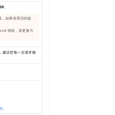
t.diy 一步搞定创意建站
构建大模型应用的安全防护体系
-09
。
通过自然语言交互简化开发流程,全栈开发支持
通过阿里云安全产品对 AI 应用进行安全防护
线，如果使用旧的版
ound
报错，请更换为
，建议您每一次请求都
制
。