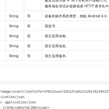
建议您填写该
IP
用于分析用户违规行为
服务端会尝试从链接或者
HTTP
请求头中
String
否
设备的操作系统类型，例如
Android 6.0
String
否
渠道号。
String
否
宿主应用名称。
String
否
宿主应用包名。
String
否
宿主应用版本。
/image/scan?clientInfo=%7b%22userId%22%3a%22120234234%22
lication/json

e: application/json

: C+5Y0crpO4sYgC2DNjycug==
