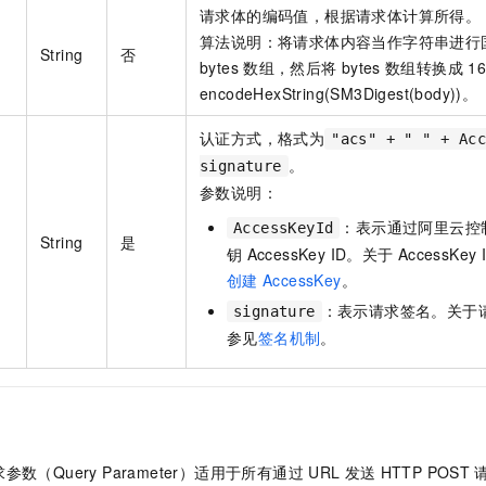
请求体的编码值，根据请求体计算所得。
算法说明：将请求体内容当作字符串进行
String
否
bytes
数组，然后将
bytes
数组转换成
16
encodeHexString(SM3Digest(body))。
认证方式，格式为
"acs" + " " + Ac
。
signature
参数说明：
：表示通过阿里云控
AccessKeyId
String
是
钥
AccessKey ID。关于
AccessKey 
创建
AccessKey
。
：表示请求签名。关于
signature
参见
签名机制
。
数（Query Parameter）适用于所有通过
URL
发送
HTTP POST