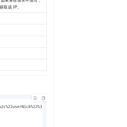
。如果未在请求中填写，
获取该
IP。
。
%2c%22userNick%22%3a%22Mike%22%2c%22userType%22%3a%22othe