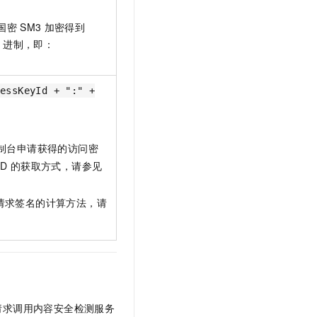
国密
SM3
加密得到
进制，即：
cessKeyId + ":" +
制台申请获得的访问密
ID
的获取方式，请参见
请求签名的计算方法，请
请求调用内容安全检测服务