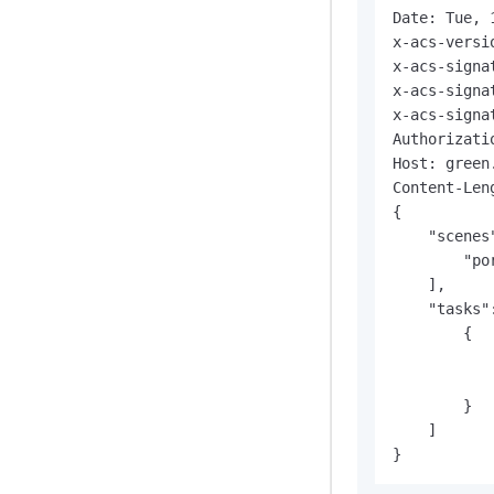
Date: Tue, 
x-acs-versi
x-acs-signa
x-acs-signa
x-acs-signa
Authorizati
Host: green
Content-Leng
{

    "scenes"
        "por
    ],

    "tasks":
        {

           
           
        }

    ]

}