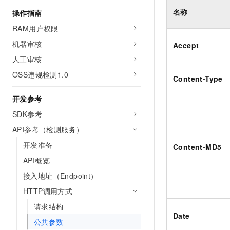
AI 产品 免费试用
网络
安全
云开发大赛
名称
操作指南
Tableau 订阅
1亿+ 大模型 tokens 和 
RAM用户权限
可观测
入门学习赛
中间件
AI空中课堂在线直播课
140+云产品 免费试用
机器审核
大模型服务
Accept
上云与迁云
产品新客免费试用，最长1
数据库
人工审核
生态解决方案
千问AI平台-Token Plan
企业出海
大模型ACA认证体验
OSS违规检测1.0
大数据计算
Content-Type
助力企业全员 AI 认知与能
行业生态解决方案
政企业务
媒体服务
开发参考
千问AI平台-模型体验
开发者生态解决方案
在线体验全尺寸、多种模态
SDK参考
企业服务与云通信
AI 开发和 AI 应用解决
API参考（检测服务）
Happy 系列大模型
域名与网站
开发准备
Content-MD5
终端用户计算
API概览
接入地址（Endpoint）
Serverless
大模型解决方案
HTTP调用方式
开发工具
快速部署 Dify，高效搭建 
请求结构
Date
迁移与运维管理
公共参数