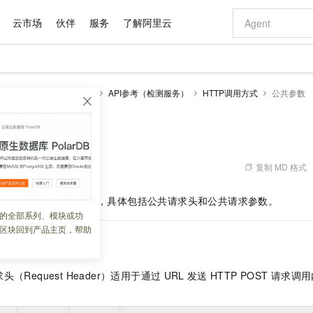
云市场
伙伴
服务
了解阿里云
AI 特惠
数据与 API
成为产品伙伴
企业增值服务
最佳实践
价格计算器
AI 场景体
基础软件
产品伙伴合
阿里云认证
市场活动
配置报价
大模型
内容安全1.0
开发参考
API参考（检测服务）
HTTP调用方式
公共参数
自助选配和估算价格
步到位
域名与网站
智启 AI 普惠权益
产品生态集成认证中心
企业支持计划
云上春晚
Qwen Audio：打造专属 AI 语音助手
千问官方 MaaS 平台，为开发者和 Agent 而生，新用户赠送 1 亿 + tokens 额度
云服务器 EC
一句话生成原生
AI Coding
阿里云Maa
2026 阿里云
为企业打
数据集
Windows
大模型认证
模型
NEW
NEW
格式还原
值低价云产品抢先购
提供智能易用的域名与建站服务
至高享 1亿+免费 tokens，加速 Al 应用落地
Qwen-Audio-3.0-Realtime 端到端实时语音角色扮演
安全可靠、弹
输入一句话想法,
智能编程，一键
产品生态伙伴
专家技术服务
云上奥运之旅
弹性计算合作
阿里云中企出
手机三要素
宝塔 Linux
全部认证
价格优势
开源旗舰模型
对象存储 OSS
即刻拥有 DeepSeek-V4-Pro
阿里云 OPC 创新助力计划
云数据库 RD
一键部署幻兽
AI 电商营销
产品生态伙伴工作台
企业增值服务台
云栖战略参考
云存储合作计
云栖大会
身份实名认证
CentOS
训练营
推动算力普惠，释放技术红利
的大模型服务
最高返9万
真正可用的 1M 上下文,一次完成代码全链路开发
轻松解锁专属 DeepSeek-V4-Pro
至高百万元 Token 补贴，加速一人公司成长
稳定、安全、高性价比、高性能的云存储服务
一键购买专属
从图文生成到
复制 MD 格式
 01:54:40
云上的中国
数据库合作计
活动全景
短信
Docker
图片和
自进化智能体
人工智能平台 PAI
5 分钟轻松部署专属 QwenPaw
Token Plan 模型订阅计划
Qoder
高效搭建 AI
AI 广告创作
企业成长
大模型
NEW
HOT
信息公告
TTP
请求都包含的内容，具体包括公共请求头和公共请求参数。
看见新力量
云网络合作计
OCR 文字识别
JAVA
级电脑
越聪明
证享300元代金券
一站式AI开发、训练和推理服务
Qwen3.8-Max 首发尝鲜，限时加量 10 倍，夜间低至2折
从聊天伙伴进化为能主动干活的本地数字员工
面向真实软件
图文、视频一
的全部系列、模块或功
Kimi-K3
HappyHors
NEW
魔搭 Mode
loud
服务实践
官网公告
区块回到产品主页，帮助
Kimi 最新旗舰模型，长程编程与推理利器
让文字生成流
金融模力时刻
Salesforce O
版
发票查验
全能环境
Qoder CN
Claude Code + GStack 打造工程团队
千问办公，限时限量积分加倍
云原生数据库 P
低代码高效构
AI 建站
NEW
作计划
计划
创新中心
魔搭 ModelSc
健康状态
让AI从“聊天伙伴”进化为能干活的“数字员工”
覆盖公网/内网、递归/权威、移动APP等全场景解析服务
安装技能 GStack，拥有专属 AI 工程团队
你的AI工作搭子，覆盖日常办公高频场景
基于千问大模型等，支持代码智能生成、研发智能问答
0 代码专业建
客户案例
天气预报查询
操作系统
Deepseek-v4-pro
HappyHors
态合作计划
（Request Header）适用于通过
URL
发送
HTTP POST
请求调用
态智能体模型
旗舰 MoE 大模型，百万上下文与顶尖推理能力
图生视频，流
Compute
同享
容器服务 Kubernetes 版 ACK
万小智 AI 建站低至 15元/月
云防火墙
AI 短剧/漫剧
快递物流查询
WordPress
成为服务伙
高校合作
式云数据仓库
点，立即开启云上创新
提供一站式管理容器应用的 K8s 服务
送.CN域名，送备案服务码
云原生的云上
AI助力短剧
GLM-5.2
Wan2.7-T
Ubuntu