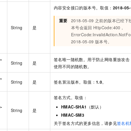
一个 AI 助手
即刻拥有 DeepSeek-R1 满血版
超强辅助，Bol
内容安全接口的版本号。取值：
2018-05
在企业官网、通讯软件中为客户提供 AI 客服
多种方案随心选，轻松解锁专属 DeepSeek
重要
2018-05-09
之前的版本已经下
String
是
本号会返回
HttpCode:400 ,
ErrorCode:InvalidAction.NotF
2018-05-09
版本号。
e-
签名唯一随机数。用于防止网络重放攻击
String
是
使用不同的随机数。
e-
String
是
签名算法版本。取值：
1.0
。
签名方式。取值：
e-
HMAC-SHA1
（默认）
String
是
HMAC-SM3
关于签名方式的更多信息，请参见
签名机