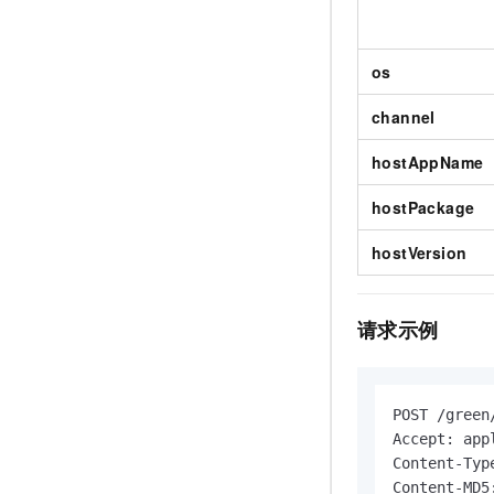
os
channel
hostAppName
hostPackage
hostVersion
请求示例
POST /green
Accept: app
Content-Typ
Content-MD5