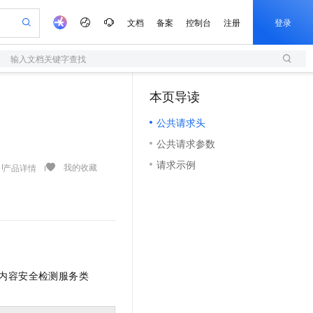
文档
备案
控制台
注册
登录
输入文档关键字查找
验
作计划
器
AI 活动
专业服务
服务伙伴合作计划
开发者社区
加入我们
服务平台百炼
阿里云 OPC 创新助力计划
本页导读
（0）
一站式生成采购清单，支持单品或批量购买
S
可编辑精美 PPT 文稿
S产品伙伴计划（繁花）
峰会
造的大模型服务与应用开发平台
轻量应用服务器
Agency Agents：拥有专属领域专家
AI 生产力先锋
Al MaaS 服务伙伴赋能合作
域名
博文
Careers
至高可申请百万元
公共请求头
性可伸缩的云计算服务
 轻松生成专业的 PPT
开启高性价比 AI 编程新体验
先锋实践拓展 AI 生产力的边界
快速构建应用程序和网站，即刻迈出上云第一步
多领域专家智能体,一键组建 AI 虚拟交付团队
Token 补贴，五大权
计划
海大会
伙伴信用分合作计划
商标
问答
社会招聘
公共请求参数
益加速 OPC 成功
S
帕鲁游戏服务器
数字证书管理服务（原SSL证书）
HappyHorse 打造一站式影视创作平台
飞天发布时刻
HOT
划
备案
电子书
校园招聘
请求示例
联机服务器，轻松开启游戏
视频创作，一键激活电商全链路生产力
全托管，含MySQL、PostgreSQL、SQL Server、MariaDB多引擎
实现全站 HTTPS，呈现可信的 Web 访问
所见，即是所愿
可视化编排打通从文字构思到成片全链路闭环
我的收藏
产品详情
更多支持
划
公司注册
镜像站
视频生成
语音识别与合成
 智能体与工作流应用
短信服务
漫剧工坊：一站式动画创作平台
AI 实训营
合作伙伴培训与认证
划
上云迁移
的智能体编程平台
站生成，高效打造优质广告素材
通过阿里云百炼高效搭建AI应用,助力高效开发
快速生产连贯的高质量长漫剧
从基础到进阶，Agent 创客手把手教你
国内短信简单易用，安全可靠，秒级触达，全球覆盖200+国家和地区。
e-1.1-T2V
Qwen3-TTS-Flash
lScope
我要反馈
查询合作伙伴
畅细腻的高质量视频
离线语音合成大模型，多语言方言自适应，低延迟高稳定
n Alibaba Cloud ISV 合作
代维服务
olarDB
建企业门户网站
大数据开发治理平台 DataWorks
10 分钟搭建微信、支付宝小程序
创新加速
ope
登录合作伙伴管理后台
我要建议
站，无忧落地极速上线
以可视化方式快速构建移动和 PC 门户网站
100%兼容MySQL、PostgreSQL，兼容Oracle，支持集中和分布式
高效部署网站，快速应用到小程序
Data Agent 驱动的一站式 Data+AI 开发治理平台
e-1.1-I2V
Cosyvoice-V3-Flash
安全
内容安全检测服务类
畅自然，细节丰富
高表现力语音合成大模型，语音克隆听感自然
我要投诉
上云场景组合购
伴
边界网络安全防护产品
漫剧创作，剧本、分镜、视频高效生成
覆盖90%+业务场景，专享组合折扣价
2V
VPN
Fun-ASR