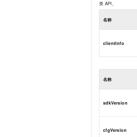
类
API。
名称
clientInfo
名称
sdkVersion
cfgVersion