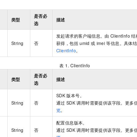
是否必
类型
描述
选
发起请求的客户端信息。由
ClientInfo
结
String
否
获得，包括
umid
或
imei
等信息。具体
ClientInfo
。
表 1.
ClientInfo
是否必
类型
描述
选
SDK
版本号。
String
否
通过
SDK
调用时需要提供该字段。更多
览
。
配置信息版本。
String
否
通过
SDK
调用时需要提供该字段。更多