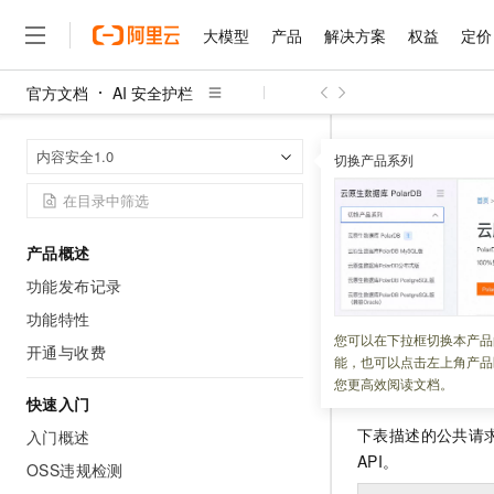
大模型
产品
解决方案
权益
定价
官方文档
AI 安全护栏
大模型
产品
解决方案
权益
定价
云市场
伙伴
服务
了解阿里云
精选产品
精选解决方案
普惠上云
产品定价
精选商城
成为销售伙伴
售前咨询
为什么选择阿里云
千问AI平台
AI 安全护栏
首页
内容安全1.0
了解云产品的定价详情
切换产品系列
大模型服务平台百炼
睿译宝，AI翻译排版一
普惠上云 官方力荐
分销伙伴
在线服务
网站建设
什么是云计算
大
大模型服务与应用平台
上传文档即自动完成翻译和
云服务器38元/年起，超
公共参数
咨询伙伴
多端小程序
技术领先
云上成本管理
售后服务
千问大模型
GLM-5.2：长任务时代
官方推荐返现计划
大模型
大模型
精选产品
精选解决方案
Salesforce 国际版订阅
稳定可靠
产品概述
管理和优化成本
多元化、高性能、安全可靠
推荐新用户得奖励，单订单
更新时间：
2026-05-05
销售伙伴合作计划
自助服务
功能发布记录
友盟天域
安全合规
人工智能与机器学习
AI
文本生成
无影云电脑
Hermes Agent，打造
云工开物
公共参数指所有
H
无影生态合作计划
在线服务
功能特性
观测云
分析师报告
随时随地安全接入的云上超
自主进化，持久记忆，越用
高校专属算力普惠，学生认
计算
互联网应用开发
您可以在下拉框切换本产品
Qwen3.8-Max
HOT
开通与收费
Salesforce On Alibaba C
工单服务
能，也可以点击左上角产品
智能体时代全能旗舰模型
Tuya 物联网平台阿里云
研究报告与白皮书
云解析DNS
快速拥有专属 OpenClaw
Consulting Partner 合
公共请求头
大数据
容器
您更高效阅读文档。
免费试用
短信专区
快速入门
蓝凌 OA
Qwen3.7-Plus
AI 大模型销售与服务生
现代化应用
存储
天池大赛
下表描述的公共请求头
能看、能想、能动手的多模
入门概述
云原生大数据计算服务 Max
解决方案免费试用 新老
电子合同
API。
面向分析的企业级SaaS模
最高领取价值200元试用
OSS违规检测
安全
网络与CDN
AI 算法大赛
Qwen3-VL-Plus
畅捷通