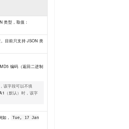
文戏情感细腻自然，动作戏激烈拳拳到肉，实现更强表演能力
支持中英文自由切换，具备更强的噪声鲁棒性
云聚AI 严选权益
SSL 证书
，一键激活高效办公新体验
精选AI产品，从模型到应用全链提效
堡垒机
N
类型，取值：
AI 用量加速计划
应用
防火墙
、识别商机，让客服更高效、服务更出色。
新老同享，达量后返
千问办公
主机安全
NEW
类型。目前只支持
JSON
类
的智能体编程平台
一站式AI生产力平台
AI 应用及服务市场
伶鹊
企业级人与Agent协作平台，接入和调度多个数字员工
智能客服平台，对话机器人、对话分析、智能外呼
AI 应用
MD5
编码（返回二进制
大模型服务平台百炼 - 全妙
大模型
应用创作平台
多模态内容创作工具，已接入 DeepSeek
，该字段可以不填
自然语言处理
A1
（默认）时，该字
数据标注
机器学习
息提取
与 AI 智能体进行实时音视频通话
例如，
Tue, 17 Jan
从文本、图片、视频中提取结构化的属性信息
构建支持视频理解的 AI 音视频实时通话应用