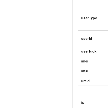
userType
userId
userNick
imei
imsi
umid
ip