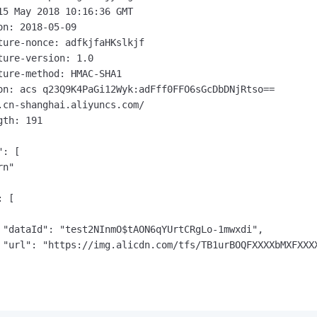
15 May 2018 10:16:36 GMT

on: 2018-05-09

ture-nonce: adfkjfaHKslkjf

ture-version: 1.0

ture-method: HMAC-SHA1

on: acs q23Q9K4PaGi12Wyk:adFff0FFO6sGcDbDNjRtso==

.cn-shanghai.aliyuncs.com/

th: 191

: [

n"

 [

 "dataId": "test2NInmO$tAON6qYUrtCRgLo-1mwxdi",

 "url": "https://img.alicdn.com/tfs/TB1urBOQFXXXXbMXFXXXX