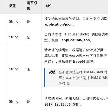
服务生态伙伴
视觉 Coding、空间感知、多模态思考等全面升级
1M上下文，专为长程任务能力而生
云工开物
是否必
企业应用
Night Plan 支持 Qwen 3.8-Max
AI 办公
NEW
类型
描述
Red Hat
选
30+ 款产品免费体验
夜间 5 折，Qwen/Meoo/TokenPlan 客户专享
AI智能应用
科研合作
ERP
堂（旗舰版）
SUSE
接受的返回结果的类型。目前只支持
JSO
智能客服
AI 应用构建
大模型原生
String
是
CRM
application/json
。
2个月
自动承接线索
建站小程序
Qoder
大模型服务平台百炼-应用模版
OA 办公系统
HOT
NEW
当前请求体（Request Body）的数据
面向真实软件
个人版上线、团队版降价；千问3.8-Max首发发尝鲜
丰富多元化的应用模版和解决方案
String
是
力提升
型，取值：
application/json
。
财税管理
模板建站
万有无界
大模型服务平台百炼-智能体
400电话
定制建站
请求体的编码值，根据请求体计算所得。
的模型效果
灵活可视化地构建企业级 Agent
算法说明：将请求体内容当作字符串进行
方案
广告营销
模板小程序
秒悟
人工智能平台 PAI
格式），然后进行
Base64
编码。
定制小程序
云端极速 AI 
新一代 AI 视频生成模型，深度适配广告营销等场景
AI Native 的算法工程平台，一站式完成建模、训练、推理服务部署
String
否
说明
当加密算法选择
HMAC-SM3
时
APP 开发
写；当加密算法选择
HMAC-SH
建站系统
段必填。
AI 应用
10分钟微调：让0.6B模型媲美235B模型
多模态数据信
请求的时间。使用
GMT
日期格式表示，
依托云原生高可用架构,实现Dify私有化部署
用1%尺寸在特定领域达到大模型90%以上效果
String
是
。
2017 10:16:36 GMT