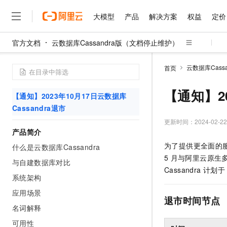
大模型
产品
解决方案
权益
定价
官方文档
云数据库Cassandra版（文档停止维护）
大模型
产品
解决方案
权益
定价
云市场
伙伴
服务
了解阿里云
精选产品
精选解决方案
普惠上云
产品定价
精选商城
成为销售伙伴
售前咨询
为什么选择阿里云
千问AI平台
云数据库Cass
首页
了解云产品的定价详情
大模型服务平台百炼
睿译宝，AI翻译排版一
普惠上云 官方力荐
分销伙伴
在线服务
网站建设
什么是云计算
大
大模型服务与应用平台
上传文档即自动完成翻译和
云服务器38元/年起，超
【通知】20
【通知】2023年10月17日云数据库
咨询伙伴
多端小程序
技术领先
云上成本管理
售后服务
Cassandra退市
千问大模型
GLM-5.2：长任务时代
官方推荐返现计划
大模型
大模型
精选产品
精选解决方案
Salesforce 国际版订阅
稳定可靠
管理和优化成本
多元化、高性能、安全可靠
推荐新用户得奖励，单订单
更新时间：
2024-02-22
销售伙伴合作计划
自助服务
产品简介
友盟天域
安全合规
人工智能与机器学习
AI
文本生成
无影云电脑
Hermes Agent，打造
云工开物
为了提供更全面的
无影生态合作计划
在线服务
什么是云数据库Cassandra
观测云
分析师报告
随时随地安全接入的云上超
自主进化，持久记忆，越用
高校专属算力普惠，学生认
计算
互联网应用开发
Qwen3.8-Max
5
月与阿里云原生
HOT
与自建数据库对比
Salesforce On Alibaba C
工单服务
智能体时代全能旗舰模型
Tuya 物联网平台阿里云
研究报告与白皮书
Cassandra
计划于
云解析DNS
快速拥有专属 OpenClaw
Consulting Partner 合
大数据
容器
系统架构
免费试用
短信专区
蓝凌 OA
Qwen3.7-Plus
应用场景
AI 大模型销售与服务生
现代化应用
存储
天池大赛
退市时间节点
能看、能想、能动手的多模
云原生大数据计算服务 Max
解决方案免费试用 新老
电子合同
名词解释
面向分析的企业级SaaS模
最高领取价值200元试用
安全
网络与CDN
AI 算法大赛
Qwen3-VL-Plus
可用性
畅捷通