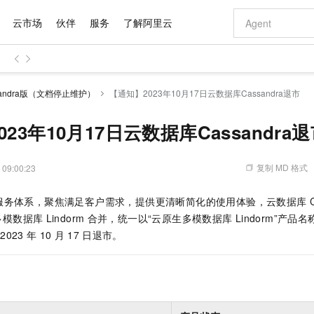
云市场
伙伴
服务
了解阿里云
AI 特惠
数据与 API
成为产品伙伴
企业增值服务
最佳实践
价格计算器
AI 场景体
基础软件
产品伙伴合
阿里云认证
市场活动
配置报价
大模型
andra版（文档停止维护）
【通知】2023年10月17日云数据库Cassandra退市
自助选配和估算价格
步到位
域名与网站
智启 AI 普惠权益
产品生态集成认证中心
企业支持计划
云上春晚
Qwen Audio：打造专属 AI 语音助手
千问官方 MaaS 平台，为开发者和 Agent 而生，新用户赠送 1 亿 + tokens 额度
云服务器 EC
一句话生成原生
AI Coding
阿里云Maa
2026 阿里云
为企业打
数据集
Windows
大模型认证
模型
NEW
NEW
格式还原
值低价云产品抢先购
提供智能易用的域名与建站服务
至高享 1亿+免费 tokens，加速 Al 应用落地
Qwen-Audio-3.0-Realtime 端到端实时语音角色扮演
安全可靠、弹
输入一句话想法,
智能编程，一键
23年10月17日云数据库Cassandra
产品生态伙伴
专家技术服务
云上奥运之旅
弹性计算合作
阿里云中企出
手机三要素
宝塔 Linux
全部认证
价格优势
开源旗舰模型
对象存储 OSS
即刻拥有 DeepSeek-V4-Pro
阿里云 OPC 创新助力计划
云数据库 RD
一键部署幻兽
AI 电商营销
产品生态伙伴工作台
企业增值服务台
云栖战略参考
云存储合作计
云栖大会
身份实名认证
CentOS
训练营
推动算力普惠，释放技术红利
的大模型服务
最高返9万
真正可用的 1M 上下文,一次完成代码全链路开发
轻松解锁专属 DeepSeek-V4-Pro
至高百万元 Token 补贴，加速一人公司成长
稳定、安全、高性价比、高性能的云存储服务
一键购买专属
从图文生成到
复制 MD 格式
 09:00:23
云上的中国
数据库合作计
活动全景
短信
Docker
图片和
自进化智能体
人工智能平台 PAI
5 分钟轻松部署专属 QwenPaw
Token Plan 模型订阅计划
Qoder
高效搭建 AI
AI 广告创作
企业成长
大模型
NEW
HOT
信息公告
服务体系，聚焦满足客户需求，提供更清晰简化的使用体验，云数据库
看见新力量
云网络合作计
OCR 文字识别
JAVA
级电脑
越聪明
证享300元代金券
一站式AI开发、训练和推理服务
Qwen3.8-Max 首发尝鲜，限时加量 10 倍，夜间低至2折
从聊天伙伴进化为能主动干活的本地数字员工
面向真实软件
图文、视频一
Kimi-K3
HappyHors
多模数据库
Lindorm
合并，统一以“云原生多模数据库
Lindorm”产
NEW
魔搭 Mode
loud
服务实践
官网公告
Kimi 最新旗舰模型，长程编程与推理利器
让文字生成流
金融模力时刻
Salesforce O
版
2023
年
10
月
17
发票查验
日退市。
全能环境
Qoder CN
Claude Code + GStack 打造工程团队
千问办公，限时限量积分加倍
云原生数据库 P
低代码高效构
AI 建站
NEW
作计划
计划
创新中心
魔搭 ModelSc
健康状态
让AI从“聊天伙伴”进化为能干活的“数字员工”
覆盖公网/内网、递归/权威、移动APP等全场景解析服务
安装技能 GStack，拥有专属 AI 工程团队
你的AI工作搭子，覆盖日常办公高频场景
基于千问大模型等，支持代码智能生成、研发智能问答
0 代码专业建
客户案例
天气预报查询
操作系统
Deepseek-v4-pro
HappyHors
态合作计划
态智能体模型
旗舰 MoE 大模型，百万上下文与顶尖推理能力
图生视频，流
Compute
同享
容器服务 Kubernetes 版 ACK
万小智 AI 建站低至 15元/月
云防火墙
AI 短剧/漫剧
快递物流查询
WordPress
成为服务伙
高校合作
式云数据仓库
点，立即开启云上创新
提供一站式管理容器应用的 K8s 服务
送.CN域名，送备案服务码
云原生的云上
AI助力短剧
GLM-5.2
Wan2.7-T
Ubuntu