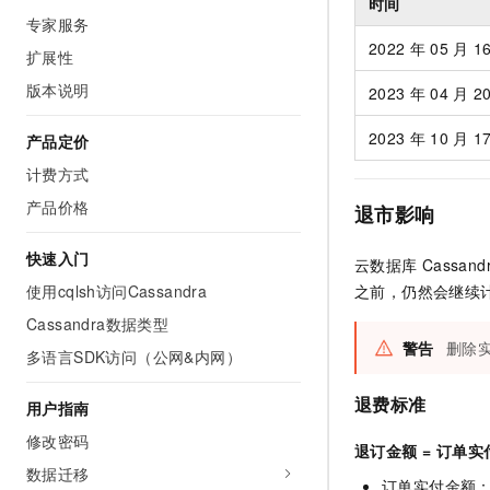
时间
AI 产品 免费试用
网络
专家服务
安全
云开发大赛
Tableau 订阅
1亿+ 大模型 tokens 和 
2022
年
05
月
1
扩展性
可观测
入门学习赛
中间件
AI空中课堂在线直播课
140+云产品 免费试用
版本说明
大模型服务
2023
年
04
月
2
上云与迁云
产品新客免费试用，最长1
数据库
生态解决方案
2023
年
10
月
1
产品定价
千问AI平台-Token Plan
企业出海
大模型ACA认证体验
大数据计算
计费方式
助力企业全员 AI 认知与能
行业生态解决方案
政企业务
媒体服务
产品价格
千问AI平台-模型体验
退市影响
开发者生态解决方案
在线体验全尺寸、多种模态
企业服务与云通信
快速入门
AI 开发和 AI 应用解决
云数据库
Cassand
Happy 系列大模型
使用cqlsh访问Cassandra
之前，仍然会继续
域名与网站
Cassandra数据类型
终端用户计算
警告
删除
多语言SDK访问（公网&内网）
Serverless
大模型解决方案
退费标准
用户指南
开发工具
快速部署 Dify，高效搭建 
修改密码
退订金额 = 订单实
迁移与运维管理
数据迁移
订单实付金额