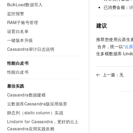
10 分钟在聊天系统中增加
BulkLoad数据导入
专有云
已消费金额：
监控报警
RAM子账号管理
建议
设置白名单
推荐您使用云原生
一键版本升级
合并，统一以“
云
Cassandra审计日志说明
生多模数据库
Lind
性能白皮书
性能白皮书
上一篇：无
最佳实践
Cassandra数据建模
云数据库Cassandra版应用场景
静态列（static column）实战
Lindorm for Cassandra，更好的云上
Cassandra应用实践依赖