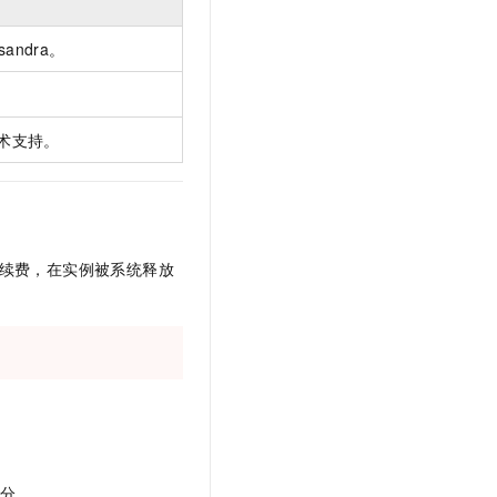
文戏情感细腻自然，动作戏激烈拳拳到肉，实现更强表演能力
支持中英文自由切换，具备更强的噪声鲁棒性
云聚AI 严选权益
SSL 证书
，一键激活高效办公新体验
精选AI产品，从模型到应用全链提效
sandra。
堡垒机
AI 用量加速计划
应用
防火墙
、识别商机，让客服更高效、服务更出色。
新老同享，达量后返
术支持。
千问办公
主机安全
NEW
的智能体编程平台
一站式AI生产力平台
AI 应用及服务市场
伶鹊
企业级人与Agent协作平台，接入和调度多个数字员工
智能客服平台，对话机器人、对话分析、智能外呼
AI 应用
续费，在实例被系统释放
大模型服务平台百炼 - 全妙
大模型
应用创作平台
多模态内容创作工具，已接入 DeepSeek
自然语言处理
数据标注
机器学习
息提取
与 AI 智能体进行实时音视频通话
从文本、图片、视频中提取结构化的属性信息
构建支持视频理解的 AI 音视频实时通话应用
部分。