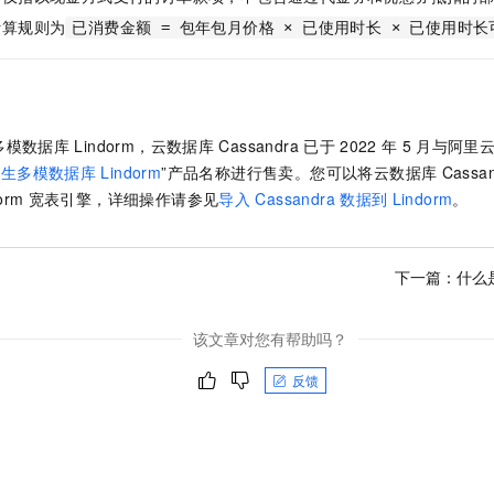
一个 AI 助手
即刻拥有 DeepSeek-R1 满血版
超强辅助，Bol
计算规则为
已消费金额 = 包年包月价格 × 已使用时长 × 已使用时
在企业官网、通讯软件中为客户提供 AI 客服
多种方案随心选，轻松解锁专属 DeepSeek
多模数据库
Lindorm，云数据库
Cassandra
已于
2022
年
5
月与阿里
原生多模数据库
Lindorm
”产品名称进行售卖。您可以将云数据库
Cassa
orm
宽表引擎，详细操作请参见
导入
Cassandra
数据到
Lindorm
。
下一篇：
什么是
该文章对您有帮助吗？
反馈