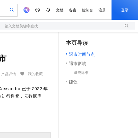
文档
备案
控制台
注册
登录
输入文档关键字查找
验
作计划
器
AI 活动
专业服务
服务伙伴合作计划
开发者社区
加入我们
服务平台百炼
阿里云 OPC 创新助力计划
本页导读
（1）
一站式生成采购清单，支持单品或批量购买
S
可编辑精美 PPT 文稿
S产品伙伴计划（繁花）
峰会
造的大模型服务与应用开发平台
轻量应用服务器
Agency Agents：拥有专属领域专家
AI 生产力先锋
Al MaaS 服务伙伴赋能合作
域名
博文
Careers
至高可申请百万元
退市时间节点
性可伸缩的云计算服务
 轻松生成专业的 PPT
开启高性价比 AI 编程新体验
先锋实践拓展 AI 生产力的边界
快速构建应用程序和网站，即刻迈出上云第一步
多领域专家智能体,一键组建 AI 虚拟交付团队
退市
Token 补贴，五大权
计划
海大会
伙伴信用分合作计划
商标
问答
社会招聘
退市影响
益加速 OPC 成功
S
帕鲁游戏服务器
数字证书管理服务（原SSL证书）
HappyHorse 打造一站式影视创作平台
飞天发布时刻
HOT
划
备案
电子书
校园招聘
退费标准
联机服务器，轻松开启游戏
视频创作，一键激活电商全链路生产力
全托管，含MySQL、PostgreSQL、SQL Server、MariaDB多引擎
实现全站HTTPS，呈现可信的WEB访问
所见，即是所愿
可视化编排打通从文字构思到成片全链路闭环
我的收藏
产品详情
更多支持
划
公司注册
镜像站
建议
视频生成
语音识别与合成
 智能体与工作流应用
短信服务
漫剧工坊：一站式动画创作平台
AI 实训营
Cassandra
已于
2022
年
合作伙伴培训与认证
划
上云迁移
的智能体编程平台
站生成，高效打造优质广告素材
通过阿里云百炼高效搭建AI应用,助力高效开发
快速生产连贯的高质量长漫剧
从基础到进阶，Agent 创客手把手教你
国内短信简单易用，安全可靠，秒级触达，全球覆盖200+国家和地区。
e-1.1-T2V
Qwen3-TTS-Flash
品名称进行售卖，云数据库
lScope
我要反馈
查询合作伙伴
畅细腻的高质量视频
离线语音合成大模型，多语言方言自适应，低延迟高稳定
n Alibaba Cloud ISV 合作
代维服务
olarDB
建企业门户网站
大数据开发治理平台 DataWorks
10 分钟搭建微信、支付宝小程序
创新加速
ope
登录合作伙伴管理后台
我要建议
站，无忧落地极速上线
以可视化方式快速构建移动和 PC 门户网站
100%兼容MySQL、PostgreSQL，兼容Oracle，支持集中和分布式
高效部署网站，快速应用到小程序
Data Agent 驱动的一站式 Data+AI 开发治理平台
e-1.1-I2V
Cosyvoice-V3-Flash
安全
畅自然，细节丰富
高表现力语音合成大模型，语音克隆听感自然
我要投诉
上云场景组合购
伴
边界网络安全防护产品
漫剧创作，剧本、分镜、视频高效生成
覆盖90%+业务场景，专享组合折扣价
2V
VPN
Fun-ASR