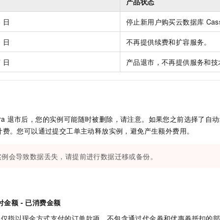
产品状态
服务生态伙伴
视觉 Coding、空间感知、多模态思考等全面升级
1M上下文，专为长程任务能力而生
云工开物
企业应用
Night Plan 支持 Qwen 3.8-Max
AI 办公
NEW
Red Hat
30+ 款产品免费体验
夜间 5 折，Qwen/Meoo/TokenPlan 客户专享
AI智能应用
6
日
停止新用户购买云数据库
Cas
科研合作
ERP
堂（旗舰版）
SUSE
智能客服
AI 应用构建
大模型原生
0
日
不再提供续费和扩容服务。
CRM
2个月
自动承接线索
建站小程序
7
日
产品退市，不再提供服务和技
Qoder
大模型服务平台百炼-应用模版
OA 办公系统
HOT
NEW
面向真实软件
个人版上线、团队版降价；千问3.8-Max首发发尝鲜
丰富多元化的应用模版和解决方案
力提升
财税管理
模板建站
万有无界
大模型服务平台百炼-智能体
400电话
定制建站
的模型效果
灵活可视化地构建企业级 Agent
方案
广告营销
模板小程序
ra
退市后，您的实例可能随时被删除，请注意。如果您之前选择了自动
秒悟
人工智能平台 PAI
计费。您可以通过提交工单主动释放实例，避免产生额外费用。
定制小程序
云端极速 AI 
新一代 AI 视频生成模型，深度适配广告营销等场景
AI Native 的算法工程平台，一站式完成建模、训练、推理服务部署
APP 开发
实例会导致数据丢失，请提前进行数据迁移或备份。
建站系统
AI 应用
10分钟微调：让0.6B模型媲美235B模型
多模态数据信
付金额 - 已消费金额
依托云原生高可用架构,实现Dify私有化部署
用1%尺寸在特定领域达到大模型90%以上效果
：仅指以现金方式支付的订单款项，不包含通过代金券和优惠券抵扣的