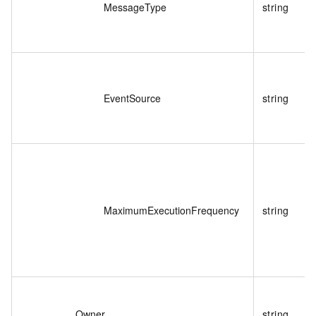
MessageType
string
EventSource
string
MaximumExecutionFrequency
string
Owner
string