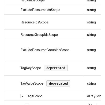
ExcludeResourceIdsScope
string
ResourceIdsScope
string
ResourceGroupIdsScope
string
ExcludeResourceGroupIdsScope
string
TagKeyScope
string
deprecated
TagValueScope
string
deprecated
TagsScope
array<obje