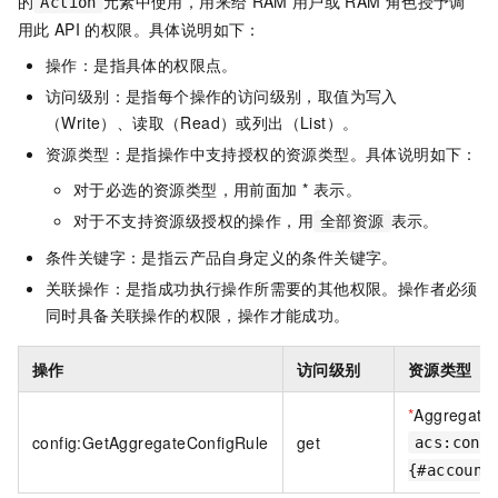
的
元素中使用，用来给
RAM
用户或
RAM
角色授予调
Action
用此
API
的权限。具体说明如下：
操作：是指具体的权限点。
访问级别：是指每个操作的访问级别，取值为写入
（Write）、读取（Read）或列出（List）。
资源类型：是指操作中支持授权的资源类型。具体说明如下：
对于必选的资源类型，用前面加 * 表示。
对于不支持资源级授权的操作，用
表示。
全部资源
条件关键字：是指云产品自身定义的条件关键字。
关联操作：是指成功执行操作所需要的其他权限。操作者必须
同时具备关联操作的权限，操作才能成功。
操作
访问级别
资源类型
*
AggregateC
config:GetAggregateConfigRule
get
acs:conf
{#account