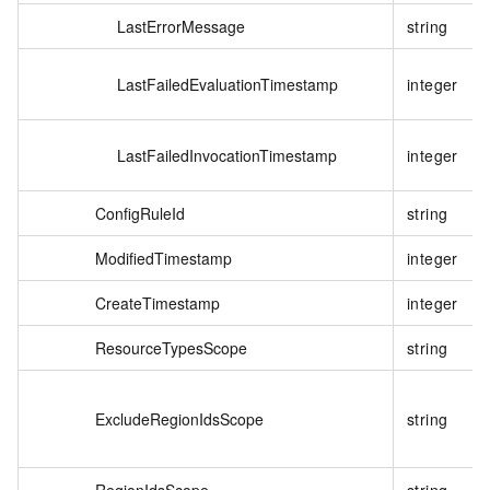
LastErrorMessage
string
LastFailedEvaluationTimestamp
integer
LastFailedInvocationTimestamp
integer
ConfigRuleId
string
ModifiedTimestamp
integer
CreateTimestamp
integer
ResourceTypesScope
string
ExcludeRegionIdsScope
string
RegionIdsScope
string