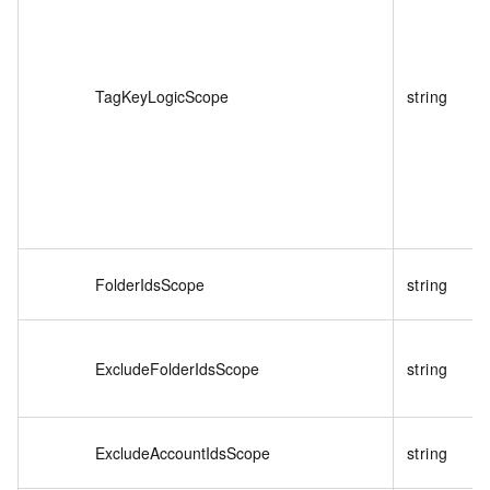
TagKeyLogicScope
string
FolderIdsScope
string
ExcludeFolderIdsScope
string
ExcludeAccountIdsScope
string