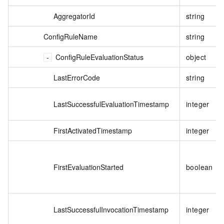
AggregatorId
string
ConfigRuleName
string
ConfigRuleEvaluationStatus
object
LastErrorCode
string
LastSuccessfulEvaluationTimestamp
integer
FirstActivatedTimestamp
integer
FirstEvaluationStarted
boolean
LastSuccessfulInvocationTimestamp
integer