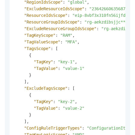
"RegionIdsScope"
:
"global"
,
"ExcludeResourceIdsScope"
:
"23642660635687****
"ResourceIdsScope"
:
"eip-8vbf3x310fn56ijfd****
"ResourceGroupIdsScope"
:
"rg-aekzdibsjjc****"
,
"ExcludeResourceGroupIdsScope"
:
"rg-aekzdibsjj
"TagKeyScope"
:
"RAM"
,
"TagValueScope"
:
"MFA"
,
"TagsScope"
:
[
{
"TagKey"
:
"key-1"
,
"TagValue"
:
"value-1"
}
]
,
"ExcludeTagsScope"
:
[
{
"TagKey"
:
"key-2"
,
"TagValue"
:
"value-2"
}
]
,
"ConfigRuleTriggerTypes"
:
"ConfigurationItemCh
"TagKeyLogicScope"
:
"AND"
,