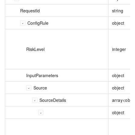
RequestId
string
ConfigRule
object
RiskLevel
integer
InputParameters
object
Source
object
SourceDetails
array<obje
object