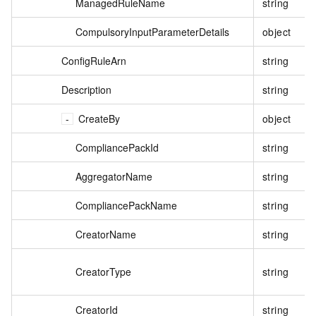
ManagedRuleName
string
CompulsoryInputParameterDetails
object
ConfigRuleArn
string
Description
string
CreateBy
object
CompliancePackId
string
AggregatorName
string
CompliancePackName
string
CreatorName
string
CreatorType
string
CreatorId
string