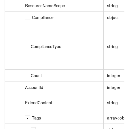
ResourceNameScope
string
Compliance
object
ComplianceType
string
Count
integer
AccountId
integer
ExtendContent
string
Tags
array<obje