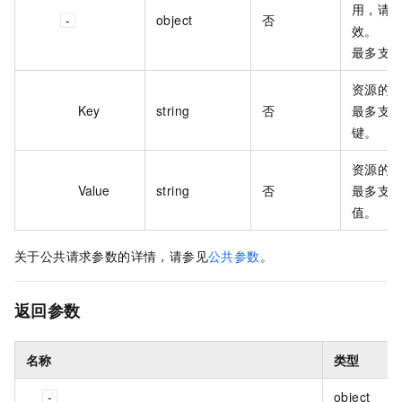
用，请
object
否
效。
最多支持
资源的
Key
string
否
最多支持
键。
资源的
Value
string
否
最多支持
值。
关于公共请求参数的详情，请参见
公共参数
。
返回参数
名称
类型
object