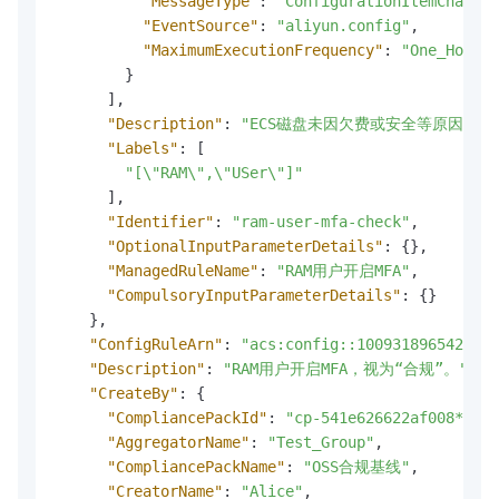
"MessageType"
:
"ConfigurationItemChangeN
"EventSource"
:
"aliyun.config"
,
"MaximumExecutionFrequency"
:
"One_Hour"
}
]
,
"Description"
:
"ECS磁盘未因欠费或安全等原因而被
"Labels"
:
[
"[\"RAM\",\"USer\"]"
]
,
"Identifier"
:
"ram-user-mfa-check"
,
"OptionalInputParameterDetails"
:
{
}
,
"ManagedRuleName"
:
"RAM用户开启MFA"
,
"CompulsoryInputParameterDetails"
:
{
}
}
,
"ConfigRuleArn"
:
"acs:config::100931896542****
"Description"
:
"RAM用户开启MFA，视为“合规”。"
,
"CreateBy"
:
{
"CompliancePackId"
:
"cp-541e626622af008****"
"AggregatorName"
:
"Test_Group"
,
"CompliancePackName"
:
"OSS合规基线"
,
"CreatorName"
:
"Alice"
,