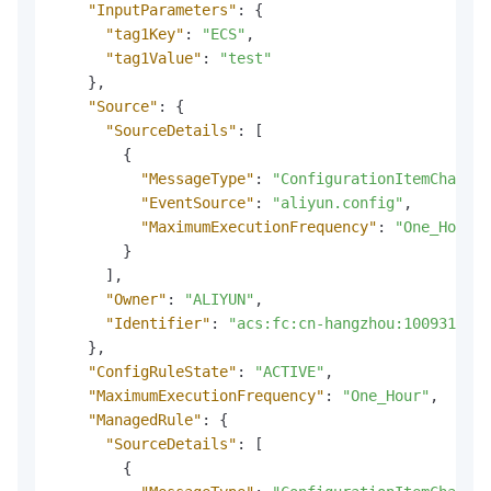
"InputParameters"
:
{
"tag1Key"
:
"ECS"
,
"tag1Value"
:
"test"
}
,
"Source"
:
{
"SourceDetails"
:
[
{
"MessageType"
:
"ConfigurationItemChangeN
"EventSource"
:
"aliyun.config"
,
"MaximumExecutionFrequency"
:
"One_Hour"
}
]
,
"Owner"
:
"ALIYUN"
,
"Identifier"
:
"acs:fc:cn-hangzhou:1009318965
}
,
"ConfigRuleState"
:
"ACTIVE"
,
"MaximumExecutionFrequency"
:
"One_Hour"
,
"ManagedRule"
:
{
"SourceDetails"
:
[
{