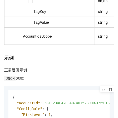
object
TagKey
string
TagValue
string
AccountIdsScope
string
示例
正常返回示例
格式
JSON
{
"RequestId"
:
"811234F4-C3AB-4D15-B90B-F55016D1B5
"ConfigRule"
:
{
"RiskLevel"
:
1
,