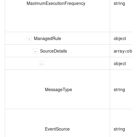
MaximumExecutionFrequency
string
ManagedRule
object
SourceDetails
array<obje
object
MessageType
string
EventSource
string