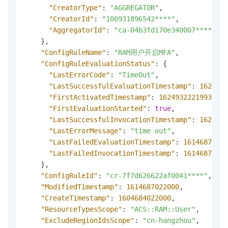
"CreatorType"
:
"AGGREGATOR"
,
"CreatorId"
:
"100931896542****"
,
"AggregatorId"
:
"ca-04b3fd170e340007****"
}
,
"ConfigRuleName"
:
"RAM用户开启MFA"
,
"ConfigRuleEvaluationStatus"
:
{
"LastErrorCode"
:
"TimeOut"
,
"LastSuccessfulEvaluationTimestamp"
:
1624932
"FirstActivatedTimestamp"
:
1624932221993
,
"FirstEvaluationStarted"
:
true
,
"LastSuccessfulInvocationTimestamp"
:
1624932
"LastErrorMessage"
:
"time out"
,
"LastFailedEvaluationTimestamp"
:
16146870220
"LastFailedInvocationTimestamp"
:
16146870220
}
,
"ConfigRuleId"
:
"cr-7f7d626622af0041****"
,
"ModifiedTimestamp"
:
1614687022000
,
"CreateTimestamp"
:
1604684022000
,
"ResourceTypesScope"
:
"ACS::RAM::User"
,
"ExcludeRegionIdsScope"
:
"cn-hangzhou"
,