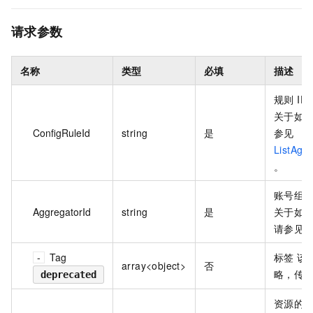
请求参数
名称
类型
必填
描述
规则 ID
关于如何
ConfigRuleId
string
是
参见
ListAgg
。
账号组 I
AggregatorId
string
是
关于如何
请参见
L
Tag
标签 该
array<object>
否
略，传
deprecated
资源的