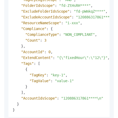
"FolderIdsScope"
:
"fd-ZtHsRH****"
,
"ExcludeFolderIdsScope"
:
"fd-pWmkqZ****"
,
"ExcludeAccountIdsScope"
:
"120886317861****"
,
"ResourceNameScope"
:
"i-xxx"
,
"Compliance"
:
{
"ComplianceType"
:
"NON_COMPLIANT"
,
"Count"
:
3
}
,
"AccountId"
:
0
,
"ExtendContent"
:
"{\"fixedHour\":\"12\"}"
,
"Tags"
:
[
{
"TagKey"
:
"key-1"
,
"TagValue"
:
"value-1"
}
]
,
"AccountIdsScope"
:
"120886317861****\n"
}
}