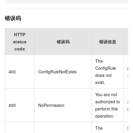
错误码
HTTP
status
错误码
错误信息
code
The
ConfigRule
此
400
ConfigRuleNotExists
does not
在
exist.
You are not
authorized to
您
400
NoPermission
perform this
此
operation.
The
账