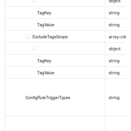
object
TagKey
string
TagValue
string
ExcludeTagsScope
array<obje
object
TagKey
string
TagValue
string
ConfigRuleTriggerTypes
string