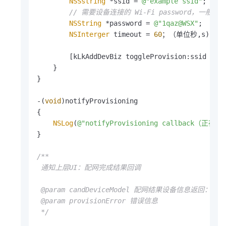
NSSstring
 *ssid = 
@"example ssid"
;

// 需要设备连接的 Wi-Fi password，一般为当
NSString
 *password = 
@"1qaz@WSX"
;

NSInterger
 timeout = 
60
；（单位秒,s);
//
        [kLkAddDevBiz toggleProvision:ssid pwd:
    }

}

-(
void
)notifyProvisioning

{

NSLog
(
@"notifyProvisioning callback（正在
}

/**

 通知上层UI：配网完成结果回调

 @param candDeviceModel 配网结果设备信息返回：配网
 @param provisionError 错误信息

 */