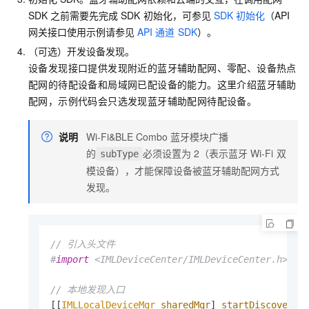
SDK
之前需要先完成
SDK
初始化，可参见
SDK
初始化
（API
网关接口使用示例请参见
API
通道
SDK
）。
（可选）开发设备发现。
设备发现接口提供发现附近的蓝牙辅助配网、零配、设备热点
配网的待配设备和局域网已配设备的能力。这里介绍蓝牙辅助
配网，示例代码会只选发现蓝牙辅助配网待配设备。
说明
Wi-Fi&BLE Combo
蓝牙模块广播
的
必须设置为
2（表示蓝牙
Wi-Fi
双
subType
模设备），才能保障设备被蓝牙辅助配网方式
发现。
// 引入头文件
#
import
 <IMLDeviceCenter/IMLDeviceCenter.h>
// 本地发现入口
[[
IMLLocalDeviceMgr
sharedMgr
] 
startDiscovery
: