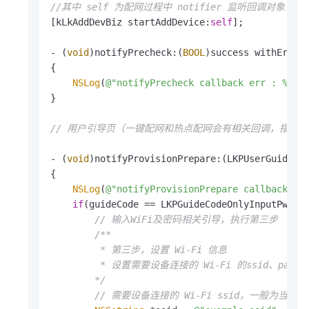
//其中 self 为配网过程中 notifier 监听回调对象（代
[kLkAddDevBiz startAddDevice:
self
];

- (
void
)notifyPrecheck:(
BOOL
)success withError
{

NSLog
(
@"notifyPrecheck callback err : %@"
, 
}

// 用户引导页（一键配网和热点配网会有相关回调，指引
- (
void
)notifyProvisionPrepare:(LKPUserGuideCod
{

NSLog
(
@"notifyProvisionPrepare callback gu
if
(guideCode == LKPGuideCodeOnlyInputPwd){

// 输入WiFi及密码相关引导，执行第三步
/**

         * 第三步，设置 Wi-Fi 信息

         * 设置需要设备连接的 Wi-Fi 的ssid、pas
        */
// 需要设备连接的 Wi-Fi ssid，一般为当前 Wi