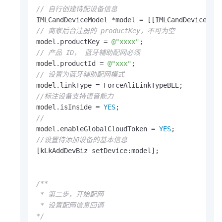
// 自行创建待配设备信息
// 商家后台注册的 productKey，不可为空
model.productKey = 
@"xxxx"
// 产品 ID， 蓝牙辅助配网必须
model.productId = 
@"xxx"
// 设置为蓝牙辅助配网模式
//标注设备支持语音能力
model.isInside = 
YES
//
model.enableGlobalCloudToken = 
YES
//设置待添加设备的基本信息
[kLkAddDevBiz setDevice:model];

/**

 * 第二步，开始配网

 * 设置配网信息回调

*/