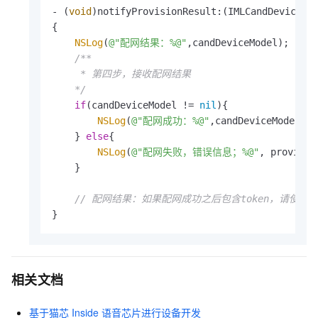
- (
void
)notifyProvisionResult:(IMLCandDeviceMo
{

NSLog
(
@"配网结果：%@"
,candDeviceModel);

/**

     * 第四步，接收配网结果

    */
if
(candDeviceModel != 
nil
){

NSLog
(
@"配网成功：%@"
,candDeviceModel);

    } 
else
{

NSLog
(
@"配网失败，错误信息；%@"
, provisio
    }

// 配网结果：如果配网成功之后包含token，请使用配
}
相关文档
基于猫芯
Inside
语音芯片进行设备开发