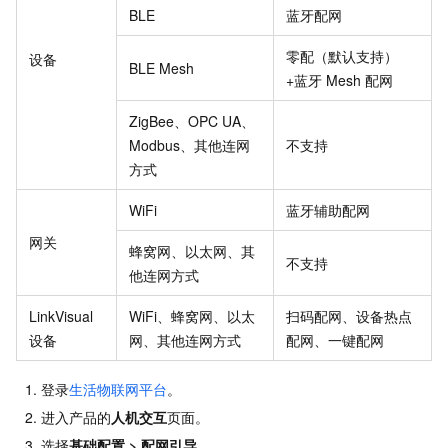
BLE
蓝牙配网
零配（默认支持）
设备
BLE Mesh
+蓝牙
Mesh
配网
ZigBee、OPC UA、
Modbus、其他连网
不支持
方式
WiFi
蓝牙辅助配网
网关
蜂窝网、以太网、其
不支持
他连网方式
LinkVisual
WiFi、蜂窝网、以太
扫码配网、设备热点
设备
网、其他连网方式
配网、一键配网
登录
生活物联网平台
。
进入产品的
人机交互
页面。
选择
基础配置
>
配网引导
。