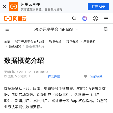
打开 APP
移动开发平台 mPaaS
移动开发平台 mPaaS
数据分析
移动分析
基础分析
首页
数据概览
数据概览介绍
数据概览介绍
更新时间：
2021-12-21 01:50:38
复制 MD 格式
我的收藏
产品详情
数据概览从平台、版本、渠道等多个维度展示实时和历史统计数
据，包括启动次数、活跃用户（设备 ID）、活跃账号（用户
ID）、新增用户、累计用户、累计账号等 App 核心指标，为您的
业务决策提供数据支撑。