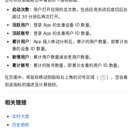
启动次数
：用户打开应用的总次数，包括应用关闭后或切后台
超过 30 分钟后再次打开。
活跃用户
：登录 App 的去重设备 ID 数量。
活跃账号
：登录 App 的去重用户 ID 数量。
累计用户
：App 接入移动分析后，累计的用户数量，即累计去
重的设备 ID 数量。
新增用户
：累计用户数量减去老用户数量。
累计账号
：累计的账号数量，即累计去重的用户 ID 数量。
在页面中，将鼠标移动到指标右上角的问号区域（
），您会看
到该指标的描述及计算规则。
相关链接
实时大盘
历史趋势