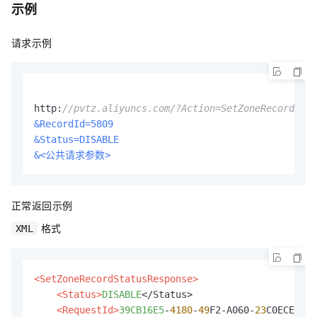
示例
请求示例
http:
//pvtz.aliyuncs.com/?Action=SetZoneRecordStat
&RecordId=5809
&Status=DISABLE
&<公共请求参数>
正常返回示例
格式
XML
<SetZoneRecordStatusResponse>
<Status>
DISABLE
</Status>

<RequestId>
39CB16E5
-
4180
-
49
F2-A060-
23
C0ECEB80D