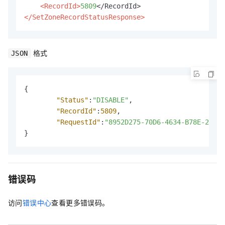
<RecordId>
5809
</SetZoneRecordStatusResponse>
格式
JSON
{
"Status"
:
"DISABLE"
,
"RecordId"
:
5809
,
"RequestId"
:
"8952D275-70D6-4634-B78E-200A3
}
错误码
访问
错误中心
查看更多错误码。