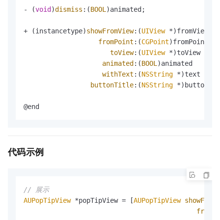
- (
void
)
dismiss
:(
BOOL
)animated;

+ (instancetype)
showFromView
:(
UIView
 *)fromView

fromPoint
:(
CGPoint
)fromPoint

toView
:(
UIView
 *)toView

animated
:(
BOOL
)animated

withText
:(
NSString
 *)text

buttonTitle
:(
NSString
 *)buttonTit
@end
代码示例
// 展示
AUPopTipView
 *popTipView = [
AUPopTipView
showFromV
fromPo