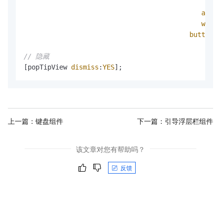
toV
anima
withT
buttonTi
// 隐藏
[popTipView 
dismiss
:
YES
];
上一篇：
键盘组件
下一篇：
引导浮层栏组件
该文章对您有帮助吗？
反馈