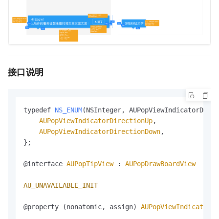
接口说明
typedef 
NS_ENUM
(
NSInteger, AUPopViewIndicatorDirec
AUPopViewIndicatorDirectionUp
,

AUPopViewIndicatorDirectionDown
,

};

@interface 
AUPopTipView
 : 
AUPopDrawBoardView
AU_UNAVAILABLE_INIT
@property (nonatomic, assign) 
AUPopViewIndicatorDi