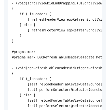
- (void)scrollViewDidEndDragging:(UIScrollView *)s
{

    if (_isHeader) {

        [_refreshHeaderView egoRefreshScrollViewDi
    } else {

        [_refreshFooterView egoRefreshScrollViewDi
    }

}

#pragma mark -

#pragma mark EGORefreshTableHeaderDelegate Methods

- (void)egoRefreshTableHeaderDidTriggerRefresh:(AU
{

    if (_isHeader) {

        [self reloadHeaderTableViewDataSource];

        [self performSelector:@selector(doneLoadin
    } else {

        [self reloadFooterTableViewDataSource];

        [self performSelector:@selector(doneLoadin