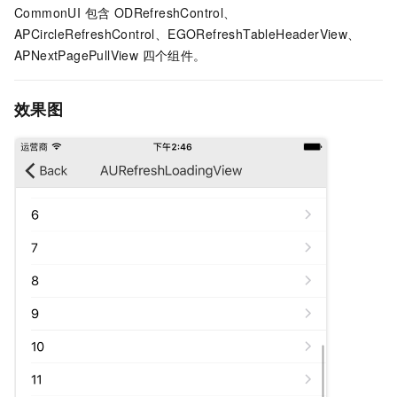
CommonUI 包含 ODRefreshControl、
APCircleRefreshControl、EGORefreshTableHeaderView、
APNextPagePullView 四个组件。
效果图