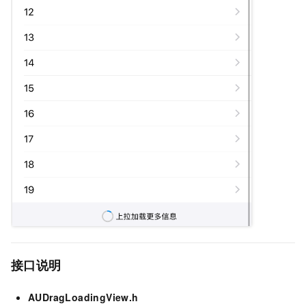
接口说明
AUDragLoadingView.h