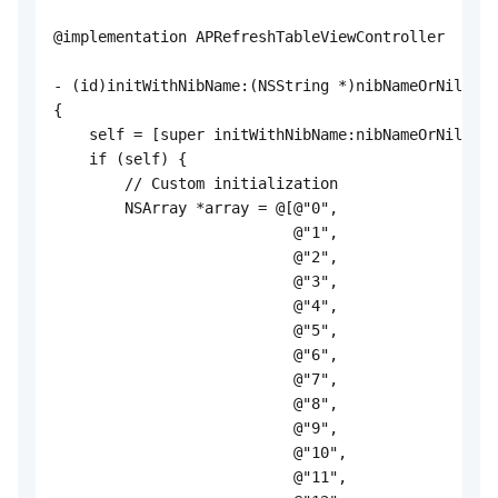
@implementation APRefreshTableViewController

- (id)initWithNibName:(NSString *)nibNameOrNil bun
{

    self = [super initWithNibName:nibNameOrNil bun
    if (self) {

        // Custom initialization

        NSArray *array = @[@"0",

                           @"1",

                           @"2",

                           @"3",

                           @"4",

                           @"5",

                           @"6",

                           @"7",

                           @"8",

                           @"9",

                           @"10",

                           @"11",
