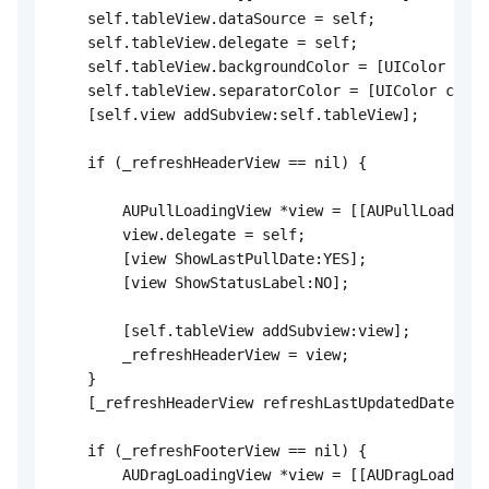
    self.tableView.dataSource = self;

    self.tableView.delegate = self;

    self.tableView.backgroundColor = [UIColor colo
    self.tableView.separatorColor = [UIColor color
    [self.view addSubview:self.tableView];

    if (_refreshHeaderView == nil) {

        AUPullLoadingView *view = [[AUPullLoadingV
        view.delegate = self;

        [view ShowLastPullDate:YES];

        [view ShowStatusLabel:NO];

        [self.tableView addSubview:view];

        _refreshHeaderView = view;

    }

    [_refreshHeaderView refreshLastUpdatedDate];

    if (_refreshFooterView == nil) {

        AUDragLoadingView *view = [[AUDragLoadingV