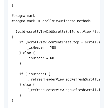
}

#pragma mark -

#pragma mark UIScrollViewDelegate Methods

- (void)scrollViewDidScroll:(UIScrollView *)scroll
{

    if (scrollView.contentInset.top + scrollView.c
        _isHeader = YES;

    } else {

        _isHeader = NO;

    }

    if (_isHeader) {

        [_refreshHeaderView egoRefreshScrollViewDi
    } else {

        [_refreshFooterView egoRefreshScrollViewDi
    }

}
