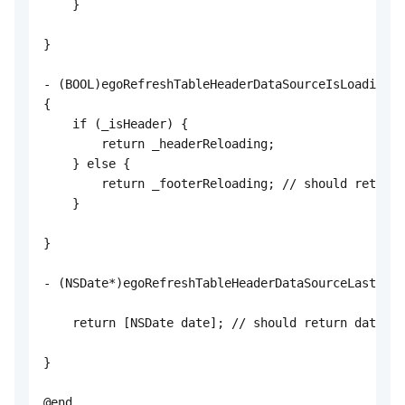
    }

}

- (BOOL)egoRefreshTableHeaderDataSourceIsLoading:(
{

    if (_isHeader) {

        return _headerReloading;

    } else {

        return _footerReloading; // should return 
    }

}

- (NSDate*)egoRefreshTableHeaderDataSourceLastUpda
    return [NSDate date]; // should return date da
}

@end