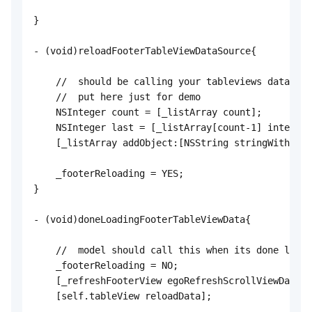
}

- (void)reloadFooterTableViewDataSource{

    //  should be calling your tableviews data sou
    //  put here just for demo

    NSInteger count = [_listArray count];

    NSInteger last = [_listArray[count-1] integerV
    [_listArray addObject:[NSString stringWithForm
    _footerReloading = YES;

}

- (void)doneLoadingFooterTableViewData{

    //  model should call this when its done loadi
    _footerReloading = NO;

    [_refreshFooterView egoRefreshScrollViewDataSo
    [self.tableView reloadData];
