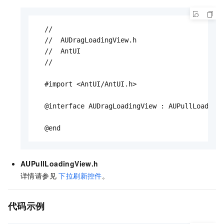
  //

  //  AUDragLoadingView.h

  //  AntUI

  //

  #import <AntUI/AntUI.h>

  @interface AUDragLoadingView : AUPullLoadingV
  @end
AUPullLoadingView.h
详情请参见
下拉刷新控件
。
代码示例