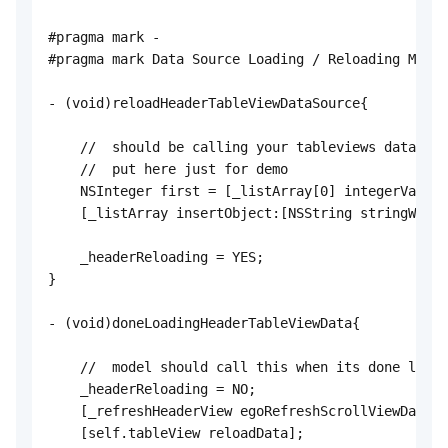
#pragma mark -

#pragma mark Data Source Loading / Reloading Metho
- (void)reloadHeaderTableViewDataSource{

    //  should be calling your tableviews data sou
    //  put here just for demo

    NSInteger first = [_listArray[0] integerValue]
    [_listArray insertObject:[NSString stringWithF
    _headerReloading = YES;

}

- (void)doneLoadingHeaderTableViewData{

    //  model should call this when its done loadi
    _headerReloading = NO;

    [_refreshHeaderView egoRefreshScrollViewDataSo
    [self.tableView reloadData];
