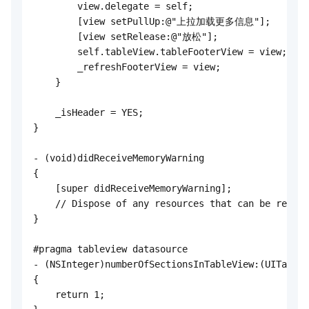
        view.delegate = self;

        [view setPullUp:@"上拉加载更多信息"];

        [view setRelease:@"放松"];

        self.tableView.tableFooterView = view;

        _refreshFooterView = view;

    }

    _isHeader = YES;

}

- (void)didReceiveMemoryWarning

{

    [super didReceiveMemoryWarning];

    // Dispose of any resources that can be recrea
}

#pragma tableview datasource

- (NSInteger)numberOfSectionsInTableView:(UITableV
{

    return 1;
