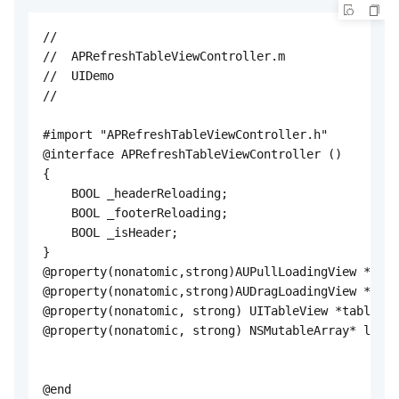
//

//  APRefreshTableViewController.m

//  UIDemo

//

#import "APRefreshTableViewController.h"

@interface APRefreshTableViewController ()

{

    BOOL _headerReloading;

    BOOL _footerReloading;

    BOOL _isHeader;

}

@property(nonatomic,strong)AUPullLoadingView *refr
@property(nonatomic,strong)AUDragLoadingView *refr
@property(nonatomic, strong) UITableView *tableVie
@property(nonatomic, strong) NSMutableArray* listA
@end
