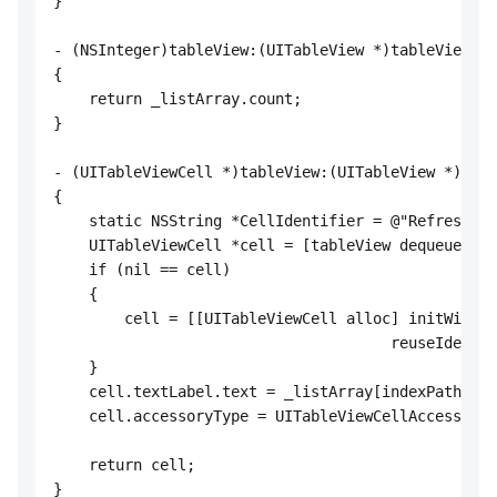
}

- (NSInteger)tableView:(UITableView *)tableView nu
{

    return _listArray.count;

}

- (UITableViewCell *)tableView:(UITableView *)tabl
{

    static NSString *CellIdentifier = @"RefreshCel
    UITableViewCell *cell = [tableView dequeueReus
    if (nil == cell)

    {

        cell = [[UITableViewCell alloc] initWithSt
                                      reuseIdentif
    }

    cell.textLabel.text = _listArray[indexPath.row
    cell.accessoryType = UITableViewCellAccessoryD
    return cell;

}
