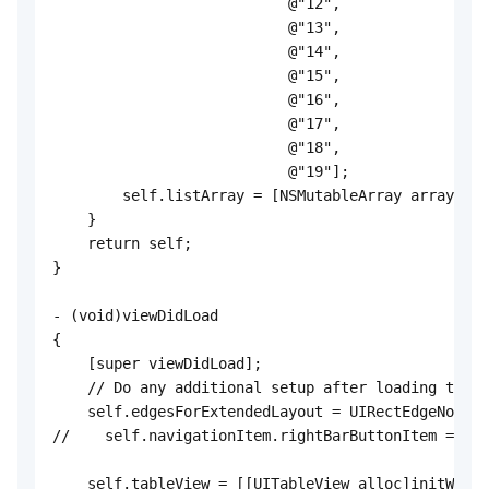
                           @"12",

                           @"13",

                           @"14",

                           @"15",

                           @"16",

                           @"17",

                           @"18",

                           @"19"];

        self.listArray = [NSMutableArray arrayWith
    }

    return self;

}

- (void)viewDidLoad

{

    [super viewDidLoad];

    // Do any additional setup after loading the v
    self.edgesForExtendedLayout = UIRectEdgeNone;

//    self.navigationItem.rightBarButtonItem = [AP
    self.tableView = [[UITableView alloc]initWithF