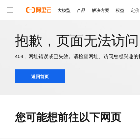
大模型
产品
解决方案
权益
定价
抱歉，页面无法访问..
大模型
产品
解决方案
权益
定价
云市场
伙伴
服务
了解阿里云
精选产品
精选解决方案
普惠上云
产品定价
精选商城
成为销售伙伴
售前咨询
为什么选择阿里云
千问AI平台
了解云产品的定价详情
大模型服务平台百炼
千问办公，解锁你的工作
普惠上云 官方力荐
分销伙伴
在线服务
网站建设
什么是云计算
大
大模型服务与应用平台
企业级Agent产品，直接
云服务器38元/年起，超
404，网址错误或已失效。请检查网址、访问您感兴趣
咨询伙伴
多端小程序
技术领先
云上成本管理
售后服务
千问大模型
Agency Agents：拥
官方推荐返现计划
大模型
大模型
精选产品
精选解决方案
Salesforce 国际版订阅
稳定可靠
管理和优化成本
多元化、高性能、安全可靠
推荐新用户得奖励，单订单
返回首页
销售伙伴合作计划
自助服务
友盟天域
安全合规
人工智能与机器学习
AI
文本生成
无影云电脑
HappyHorse 打造一
云工开物
无影生态合作计划
在线服务
观测云
分析师报告
随时随地安全接入的云上超
高校专属算力普惠，学生认
计算
互联网应用开发
Qwen3.8-Max
HOT
Salesforce On Alibaba C
工单服务
智能体时代全能旗舰模型
Tuya 物联网平台阿里云
研究报告与白皮书
云解析DNS
快速拥有专属 OpenClaw
Consulting Partner 合
大数据
容器
免费试用
您可能想前往以下网页
短信专区
蓝凌 OA
Qwen3.7-Plus
AI 大模型销售与服务生
现代化应用
存储
天池大赛
能看、能想、能动手的多模
云原生大数据计算服务 Max
解决方案免费试用 新老
电子合同
面向分析的企业级SaaS模
最高领取价值200元试用
安全
网络与CDN
AI 算法大赛
Qwen3-VL-Plus
畅捷通