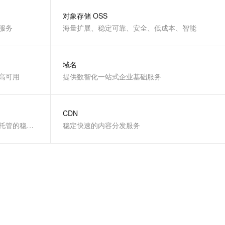
文戏情感细腻自然，动作戏激烈拳拳到肉，实现更强表演能力
支持中英文自由切换，具备更强的噪声鲁棒性
云聚AI 严选权益
SSL 证书
对象存储 OSS
，一键激活高效办公新体验
精选AI产品，从模型到应用全链提效
服务
海量扩展、稳定可靠、安全、低成本、智能
堡垒机
AI 用量加速计划
应用
防火墙
、识别商机，让客服更高效、服务更出色。
新老同享，达量后返
域名
千问办公
主机安全
NEW
高可用
的智能体编程平台
提供数智化一站式企业基础服务
一站式AI生产力平台
AI 应用及服务市场
伶鹊
企业级人与Agent协作平台，接入和调度多个数字员工
智能客服平台，对话机器人、对话分析、智能外呼
CDN
AI 应用
全球最热门数据库之一，提供全托管的稳定服务
稳定快速的内容分发服务
大模型服务平台百炼 - 全妙
大模型
应用创作平台
多模态内容创作工具，已接入 DeepSeek
自然语言处理
数据标注
机器学习
息提取
与 AI 智能体进行实时音视频通话
从文本、图片、视频中提取结构化的属性信息
构建支持视频理解的 AI 音视频实时通话应用