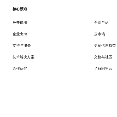
AI 产品 免费试用
网络
安全
云开发大赛
Tableau 订阅
核心频道
1亿+ 大模型 tokens 和 
可观测
入门学习赛
中间件
AI空中课堂在线直播课
140+云产品 免费试用
免费试用
大模型服务
全部产品
上云与迁云
产品新客免费试用，最长1
数据库
生态解决方案
企业出海
云市场
千问AI平台-Token Plan
企业出海
大模型ACA认证体验
大数据计算
助力企业全员 AI 认知与能
行业生态解决方案
支持与服务
更多优惠权益
政企业务
媒体服务
千问AI平台-模型体验
开发者生态解决方案
在线体验全尺寸、多种模态
技术解决方案
文档与社区
企业服务与云通信
AI 开发和 AI 应用解决
Happy 系列大模型
合作伙伴
了解阿里云
域名与网站
终端用户计算
Serverless
大模型解决方案
开发工具
快速部署 Dify，高效搭建 
迁移与运维管理