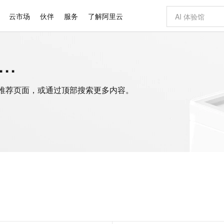
云市场
伙伴
服务
了解阿里云
.
AI 特惠
数据与 API
成为产品伙伴
企业增值服务
最佳实践
价格计算器
AI 场景体
基础软件
产品伙伴合
阿里云认证
市场活动
配置报价
大模型
自助选配和估算价格
新方式
域名与网站
睿译宝，AI翻译排版一步到位
智启 AI 普惠权益
产品生态集成认证中心
企业支持计划
云上春晚
千问官方 MaaS 平台，为开发者和 Agent 而生，新用户赠送 1 亿 + tokens 额度
云服务器 EC
Qwen Aud
AI Coding
阿里云Maa
2026 阿里云
为企业打
数据集
Windows
大模型认证
模型
NEW
NEW
交付可用成果
值低价云产品抢先购
提供智能易用的域名与建站服务
上传文档即自动完成翻译和格式还原
至高享 1亿+免费 tokens，加速 Al 应用落地
安全可靠、弹
智能编程，一键
的推荐页面，或通过顶部搜索更多内容。
产品生态伙伴
专家技术服务
云上奥运之旅
弹性计算合作
阿里云中企出
手机三要素
宝塔 Linux
全部认证
价格优势
有专属领域专家
对象存储 OSS
GLM-5.2：长任务时代开源旗舰模型
阿里云 OPC 创新助力计划
云数据库 RD
即刻拥有 DeepS
AI 电商营销
产品生态伙伴工作台
企业增值服务台
云栖战略参考
云存储合作计
云栖大会
身份实名认证
CentOS
训练营
推动算力普惠，释放技术红利
的大模型服务
最高返9万
多领域专家智能体,一键组建 AI 虚拟交付团队
至高百万元 Token 补贴，加速一人公司成长
稳定、安全、高性价比、高性能的云存储服务
真正可用的 1M 上下文,一次完成代码全链路开发
轻松解锁专属 Dee
从图文生成到
云上的中国
数据库合作计
活动全景
短信
Docker
图片和
站式影视创作平台
人工智能平台 PAI
Hermes Agent，打造自进化智能体
Token Plan 模型订阅计划
Qoder
5 分钟轻松部署
AI 广告创作
企业成长
大模型
NEW
信息公告
看见新力量
云网络合作计
OCR 文字识别
JAVA
级电脑
证享300元代金券
可视化编排打通从文字构思到成片全链路闭环
一站式AI开发、训练和推理服务
自主进化，持久记忆，越用越聪明
Qwen3.8-Max 首发尝鲜，限时加量 10 倍，夜间低至2折
面向真实软件
图文、视频一
Kimi-K3
HappyHors
NEW
魔搭 Mode
loud
服务实践
官网公告
Kimi 最新旗舰模型，长程编程与推理利器
让文字生成流
金融模力时刻
Salesforce O
版
发票查验
全能环境
Qoder CN
Claude Code + GStack 打造工程团队
千问办公，限时限量积分加倍
云原生数据库 P
低代码高效构
AI 建站
NEW
作计划
计划
创新中心
魔搭 ModelSc
健康状态
让AI从“聊天伙伴”进化为能干活的“数字员工”
覆盖公网/内网、递归/权威、移动APP等全场景解析服务
安装技能 GStack，拥有专属 AI 工程团队
你的AI工作搭子，覆盖日常办公高频场景
基于千问大模型等，支持代码智能生成、研发智能问答
0 代码专业建
客户案例
天气预报查询
操作系统
Deepseek-v4-pro
HappyHors
态合作计划
态智能体模型
旗舰 MoE 大模型，百万上下文与顶尖推理能力
图生视频，流
Compute
同享
容器服务 Kubernetes 版 ACK
万小智 AI 建站低至 15元/月
云防火墙
AI 短剧/漫剧
快递物流查询
WordPress
成为服务伙
高校合作
式云数据仓库
点，立即开启云上创新
提供一站式管理容器应用的 K8s 服务
送.CN域名，送备案服务码
云原生的云上
AI助力短剧
GLM-5.2
Wan2.7-T
Ubuntu