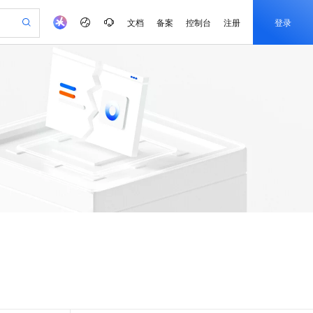
文档
备案
控制台
注册
登录
验
作计划
器
AI 活动
专业服务
服务伙伴合作计划
开发者社区
加入我们
服务平台百炼
阿里云 OPC 创新助力计划
一站式生成采购清单，支持单品或批量购买
S
io：打造专属 AI 语音助手
S产品伙伴计划（繁花）
峰会
造的大模型服务与应用开发平台
轻量应用服务器
一句话生成原生可编辑精美 PPT 文稿
AI 生产力先锋
Al MaaS 服务伙伴赋能合作
域名
博文
Careers
至高可申请百万元
性可伸缩的云计算服务
开启高性价比 AI 编程新体验
Qwen-Audio-3.0-Realtime 端到端实时语音角色扮演
输入一句话想法, 轻松生成专业的 PPT
先锋实践拓展 AI 生产力的边界
快速构建应用程序和网站，即刻迈出上云第一步
Token 补贴，五大权
计划
海大会
伙伴信用分合作计划
商标
问答
社会招聘
益加速 OPC 成功
S
eek-V4-Pro
数字证书管理服务（原SSL证书）
一键部署幻兽帕鲁游戏服务器
飞天发布时刻
HOT
划
备案
电子书
校园招聘
pSeek-V4-Pro
视频创作，一键激活电商全链路生产力
全托管，含MySQL、PostgreSQL、SQL Server、MariaDB多引擎
实现全站HTTPS，呈现可信的WEB访问
一键购买专属联机服务器，轻松开启游戏
所见，即是所愿
更多支持
划
公司注册
镜像站
视频生成
语音识别与合成
专属 QwenPaw
短信服务
漫剧工坊：一站式动画创作平台
AI 实训营
HOT
合作伙伴培训与认证
划
上云迁移
的智能体编程平台
站生成，高效打造优质广告素材
从聊天伙伴进化为能主动干活的本地数字员工
快速生产连贯的高质量长漫剧
从基础到进阶，Agent 创客手把手教你
国内短信简单易用，安全可靠，秒级触达，全球覆盖200+国家和地区。
e-1.1-T2V
Qwen3-TTS-Flash
lScope
我要反馈
查询合作伙伴
畅细腻的高质量视频
离线语音合成大模型，多语言方言自适应，低延迟高稳定
n Alibaba Cloud ISV 合作
代维服务
olarDB
建企业门户网站
大数据开发治理平台 DataWorks
10 分钟搭建微信、支付宝小程序
创新加速
ope
登录合作伙伴管理后台
我要建议
站，无忧落地极速上线
以可视化方式快速构建移动和 PC 门户网站
100%兼容MySQL、PostgreSQL，兼容Oracle，支持集中和分布式
高效部署网站，快速应用到小程序
Data Agent 驱动的一站式 Data+AI 开发治理平台
e-1.1-I2V
Cosyvoice-V3-Flash
安全
畅自然，细节丰富
高表现力语音合成大模型，语音克隆听感自然
我要投诉
上云场景组合购
伴
边界网络安全防护产品
漫剧创作，剧本、分镜、视频高效生成
覆盖90%+业务场景，专享组合折扣价
2V
VPN
Fun-ASR