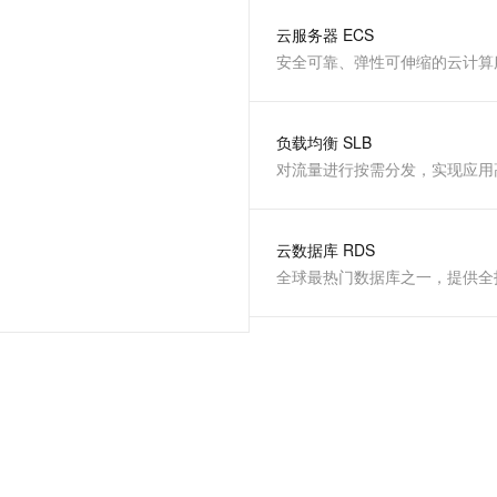
服务生态伙伴
视觉 Coding、空间感知、多模态思考等全面升级
1M上下文，专为长程任务能力而生
云工开物
企业应用
Night Plan 支持 Qwen 3.8-Max
AI 办公
NEW
云服务器 ECS
Red Hat
30+ 款产品免费体验
夜间 5 折，Qwen/Meoo/TokenPlan 客户专享
AI智能应用
科研合作
安全可靠、弹性可伸缩的云计算
ERP
堂（旗舰版）
SUSE
智能客服
AI 应用构建
大模型原生
CRM
2个月
自动承接线索
建站小程序
负载均衡 SLB
Qoder
大模型服务平台百炼-应用模版
OA 办公系统
HOT
NEW
对流量进行按需分发，实现应用
面向真实软件
个人版上线、团队版降价；千问3.8-Max首发发尝鲜
丰富多元化的应用模版和解决方案
力提升
财税管理
模板建站
万有无界
大模型服务平台百炼-智能体
400电话
定制建站
的模型效果
灵活可视化地构建企业级 Agent
云数据库 RDS
方案
广告营销
模板小程序
秒悟
人工智能平台 PAI
定制小程序
云端极速 AI 
新一代 AI 视频生成模型，深度适配广告营销等场景
AI Native 的算法工程平台，一站式完成建模、训练、推理服务部署
APP 开发
建站系统
AI 应用
10分钟微调：让0.6B模型媲美235B模型
多模态数据信
依托云原生高可用架构,实现Dify私有化部署
用1%尺寸在特定领域达到大模型90%以上效果