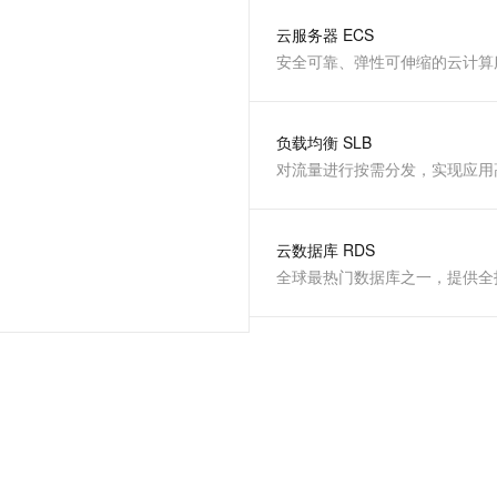
服务生态伙伴
视觉 Coding、空间感知、多模态思考等全面升级
1M上下文，专为长程任务能力而生
云工开物
企业应用
Night Plan 支持 Qwen 3.8-Max
AI 办公
NEW
云服务器 ECS
Red Hat
30+ 款产品免费体验
夜间 5 折，Qwen/Meoo/TokenPlan 客户专享
AI智能应用
科研合作
安全可靠、弹性可伸缩的云计算
ERP
堂（旗舰版）
SUSE
智能客服
AI 应用构建
大模型原生
CRM
2个月
自动承接线索
建站小程序
负载均衡 SLB
Qoder
大模型服务平台百炼-应用模版
OA 办公系统
HOT
NEW
对流量进行按需分发，实现应用
面向真实软件
个人版上线、团队版降价；千问3.8-Max首发发尝鲜
丰富多元化的应用模版和解决方案
力提升
财税管理
模板建站
万有无界
大模型服务平台百炼-智能体
400电话
定制建站
的模型效果
灵活可视化地构建企业级 Agent
云数据库 RDS
方案
广告营销
模板小程序
秒悟
人工智能平台 PAI
定制小程序
云端极速 AI 
新一代 AI 视频生成模型，深度适配广告营销等场景
AI Native 的算法工程平台，一站式完成建模、训练、推理服务部署
APP 开发
建站系统
AI 应用
10分钟微调：让0.6B模型媲美235B模型
多模态数据信
依托云原生高可用架构,实现Dify私有化部署
用1%尺寸在特定领域达到大模型90%以上效果