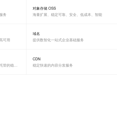
文戏情感细腻自然，动作戏激烈拳拳到肉，实现更强表演能力
支持中英文自由切换，具备更强的噪声鲁棒性
云聚AI 严选权益
SSL 证书
对象存储 OSS
，一键激活高效办公新体验
精选AI产品，从模型到应用全链提效
服务
海量扩展、稳定可靠、安全、低成本、智能
堡垒机
AI 用量加速计划
应用
防火墙
、识别商机，让客服更高效、服务更出色。
新老同享，达量后返
域名
千问办公
主机安全
NEW
高可用
的智能体编程平台
提供数智化一站式企业基础服务
一站式AI生产力平台
AI 应用及服务市场
伶鹊
企业级人与Agent协作平台，接入和调度多个数字员工
智能客服平台，对话机器人、对话分析、智能外呼
CDN
AI 应用
全球最热门数据库之一，提供全托管的稳定服务
稳定快速的内容分发服务
大模型服务平台百炼 - 全妙
大模型
应用创作平台
多模态内容创作工具，已接入 DeepSeek
自然语言处理
数据标注
机器学习
息提取
与 AI 智能体进行实时音视频通话
从文本、图片、视频中提取结构化的属性信息
构建支持视频理解的 AI 音视频实时通话应用