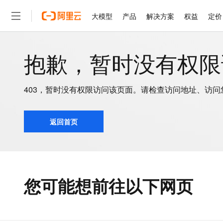
大模型
产品
解决方案
权益
定价
抱歉，暂时没有权限访
大模型
产品
解决方案
权益
定价
云市场
伙伴
服务
了解阿里云
精选产品
精选解决方案
普惠上云
产品定价
精选商城
成为销售伙伴
售前咨询
为什么选择阿里云
千问AI平台
了解云产品的定价详情
大模型服务平台百炼
千问办公，解锁你的工作
普惠上云 官方力荐
分销伙伴
在线服务
网站建设
什么是云计算
大
大模型服务与应用平台
企业级Agent产品，直接
云服务器38元/年起，超
403，暂时没有权限访问该页面。请检查访问地址、访
咨询伙伴
多端小程序
技术领先
云上成本管理
售后服务
千问大模型
Agency Agents：拥
官方推荐返现计划
大模型
大模型
精选产品
精选解决方案
Salesforce 国际版订阅
稳定可靠
管理和优化成本
多元化、高性能、安全可靠
推荐新用户得奖励，单订单
返回首页
销售伙伴合作计划
自助服务
友盟天域
安全合规
人工智能与机器学习
AI
文本生成
无影云电脑
HappyHorse 打造一
云工开物
无影生态合作计划
在线服务
观测云
分析师报告
随时随地安全接入的云上超
高校专属算力普惠，学生认
计算
互联网应用开发
Qwen3.8-Max
HOT
Salesforce On Alibaba C
工单服务
智能体时代全能旗舰模型
Tuya 物联网平台阿里云
研究报告与白皮书
云解析DNS
快速拥有专属 OpenClaw
Consulting Partner 合
大数据
容器
免费试用
您可能想前往以下网页
短信专区
蓝凌 OA
Qwen3.7-Plus
AI 大模型销售与服务生
现代化应用
存储
天池大赛
能看、能想、能动手的多模
云原生大数据计算服务 Max
解决方案免费试用 新老
电子合同
面向分析的企业级SaaS模
最高领取价值200元试用
安全
网络与CDN
AI 算法大赛
Qwen3-VL-Plus
畅捷通