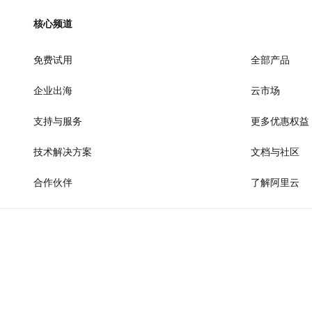
AI 产品 免费试用
网络
安全
云开发大赛
Tableau 订阅
核心频道
1亿+ 大模型 tokens 和 
可观测
入门学习赛
中间件
AI空中课堂在线直播课
140+云产品 免费试用
免费试用
大模型服务
全部产品
上云与迁云
产品新客免费试用，最长1
数据库
生态解决方案
企业出海
云市场
千问AI平台-Token Plan
企业出海
大模型ACA认证体验
大数据计算
助力企业全员 AI 认知与能
行业生态解决方案
支持与服务
更多优惠权益
政企业务
媒体服务
千问AI平台-模型体验
开发者生态解决方案
在线体验全尺寸、多种模态
技术解决方案
文档与社区
企业服务与云通信
AI 开发和 AI 应用解决
Happy 系列大模型
合作伙伴
了解阿里云
域名与网站
终端用户计算
Serverless
大模型解决方案
开发工具
快速部署 Dify，高效搭建 
迁移与运维管理