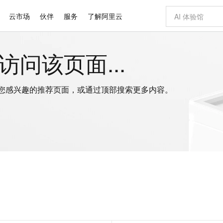
云市场
伙伴
服务
了解阿里云
问该页面...
AI 特惠
数据与 API
成为产品伙伴
企业增值服务
最佳实践
价格计算器
AI 场景体
基础软件
产品伙伴合
阿里云认证
市场活动
配置报价
大模型
自助选配和估算价格
新方式
域名与网站
睿译宝，AI翻译排版一步到位
智启 AI 普惠权益
产品生态集成认证中心
企业支持计划
云上春晚
千问官方 MaaS 平台，为开发者和 Agent 而生，新用户赠送 1 亿 + tokens 额度
云服务器 EC
Qwen Aud
AI Coding
阿里云Maa
2026 阿里云
为企业打
数据集
Windows
大模型认证
模型
NEW
NEW
交付可用成果
值低价云产品抢先购
提供智能易用的域名与建站服务
上传文档即自动完成翻译和格式还原
至高享 1亿+免费 tokens，加速 Al 应用落地
安全可靠、弹
智能编程，一键
问您感兴趣的推荐页面，或通过顶部搜索更多内容。
产品生态伙伴
专家技术服务
云上奥运之旅
弹性计算合作
阿里云中企出
手机三要素
宝塔 Linux
全部认证
价格优势
有专属领域专家
对象存储 OSS
GLM-5.2：长任务时代开源旗舰模型
阿里云 OPC 创新助力计划
云数据库 RD
即刻拥有 DeepS
AI 电商营销
产品生态伙伴工作台
企业增值服务台
云栖战略参考
云存储合作计
云栖大会
身份实名认证
CentOS
训练营
推动算力普惠，释放技术红利
的大模型服务
最高返9万
多领域专家智能体,一键组建 AI 虚拟交付团队
至高百万元 Token 补贴，加速一人公司成长
稳定、安全、高性价比、高性能的云存储服务
真正可用的 1M 上下文,一次完成代码全链路开发
轻松解锁专属 Dee
从图文生成到
云上的中国
数据库合作计
活动全景
短信
Docker
图片和
站式影视创作平台
人工智能平台 PAI
Hermes Agent，打造自进化智能体
Token Plan 模型订阅计划
Qoder
5 分钟轻松部署
AI 广告创作
企业成长
大模型
NEW
信息公告
看见新力量
云网络合作计
OCR 文字识别
JAVA
级电脑
证享300元代金券
可视化编排打通从文字构思到成片全链路闭环
一站式AI开发、训练和推理服务
自主进化，持久记忆，越用越聪明
Qwen3.8-Max 首发尝鲜，限时加量 10 倍，夜间低至2折
面向真实软件
图文、视频一
Kimi-K3
HappyHors
NEW
魔搭 Mode
loud
服务实践
官网公告
Kimi 最新旗舰模型，长程编程与推理利器
让文字生成流
金融模力时刻
Salesforce O
版
发票查验
全能环境
Qoder CN
Claude Code + GStack 打造工程团队
千问办公，限时限量积分加倍
云原生数据库 P
低代码高效构
AI 建站
NEW
作计划
计划
创新中心
魔搭 ModelSc
健康状态
让AI从“聊天伙伴”进化为能干活的“数字员工”
覆盖公网/内网、递归/权威、移动APP等全场景解析服务
安装技能 GStack，拥有专属 AI 工程团队
你的AI工作搭子，覆盖日常办公高频场景
基于千问大模型等，支持代码智能生成、研发智能问答
0 代码专业建
客户案例
天气预报查询
操作系统
Deepseek-v4-pro
HappyHors
态合作计划
态智能体模型
旗舰 MoE 大模型，百万上下文与顶尖推理能力
图生视频，流
Compute
同享
容器服务 Kubernetes 版 ACK
万小智 AI 建站低至 15元/月
云防火墙
AI 短剧/漫剧
快递物流查询
WordPress
成为服务伙
高校合作
式云数据仓库
点，立即开启云上创新
提供一站式管理容器应用的 K8s 服务
送.CN域名，送备案服务码
云原生的云上
AI助力短剧
GLM-5.2
Wan2.7-T
Ubuntu