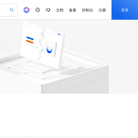
文档
备案
控制台
注册
登录
验
作计划
器
AI 活动
专业服务
服务伙伴合作计划
开发者社区
加入我们
服务平台百炼
阿里云 OPC 创新助力计划
一站式生成采购清单，支持单品或批量购买
S
io：打造专属 AI 语音助手
S产品伙伴计划（繁花）
峰会
造的大模型服务与应用开发平台
轻量应用服务器
一句话生成原生可编辑精美 PPT 文稿
AI 生产力先锋
Al MaaS 服务伙伴赋能合作
域名
博文
Careers
至高可申请百万元
性可伸缩的云计算服务
开启高性价比 AI 编程新体验
Qwen-Audio-3.0-Realtime 端到端实时语音角色扮演
输入一句话想法, 轻松生成专业的 PPT
先锋实践拓展 AI 生产力的边界
快速构建应用程序和网站，即刻迈出上云第一步
Token 补贴，五大权
计划
海大会
伙伴信用分合作计划
商标
问答
社会招聘
益加速 OPC 成功
S
eek-V4-Pro
数字证书管理服务（原SSL证书）
一键部署幻兽帕鲁游戏服务器
飞天发布时刻
HOT
划
备案
电子书
校园招聘
pSeek-V4-Pro
视频创作，一键激活电商全链路生产力
全托管，含MySQL、PostgreSQL、SQL Server、MariaDB多引擎
实现全站HTTPS，呈现可信的WEB访问
一键购买专属联机服务器，轻松开启游戏
所见，即是所愿
更多支持
划
公司注册
镜像站
视频生成
语音识别与合成
专属 QwenPaw
短信服务
漫剧工坊：一站式动画创作平台
AI 实训营
HOT
合作伙伴培训与认证
划
上云迁移
的智能体编程平台
站生成，高效打造优质广告素材
从聊天伙伴进化为能主动干活的本地数字员工
快速生产连贯的高质量长漫剧
从基础到进阶，Agent 创客手把手教你
国内短信简单易用，安全可靠，秒级触达，全球覆盖200+国家和地区。
e-1.1-T2V
Qwen3-TTS-Flash
lScope
我要反馈
查询合作伙伴
畅细腻的高质量视频
离线语音合成大模型，多语言方言自适应，低延迟高稳定
n Alibaba Cloud ISV 合作
代维服务
olarDB
建企业门户网站
大数据开发治理平台 DataWorks
10 分钟搭建微信、支付宝小程序
创新加速
ope
登录合作伙伴管理后台
我要建议
站，无忧落地极速上线
以可视化方式快速构建移动和 PC 门户网站
100%兼容MySQL、PostgreSQL，兼容Oracle，支持集中和分布式
高效部署网站，快速应用到小程序
Data Agent 驱动的一站式 Data+AI 开发治理平台
e-1.1-I2V
Cosyvoice-V3-Flash
安全
畅自然，细节丰富
高表现力语音合成大模型，语音克隆听感自然
我要投诉
上云场景组合购
伴
边界网络安全防护产品
漫剧创作，剧本、分镜、视频高效生成
覆盖90%+业务场景，专享组合折扣价
2V
VPN
Fun-ASR