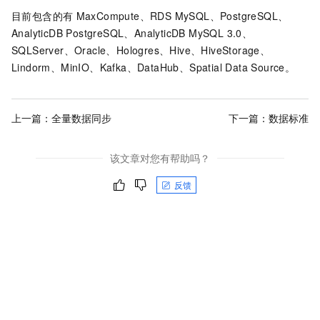
目前包含的有
MaxCompute、RDS MySQL、PostgreSQL、
AnalyticDB PostgreSQL、AnalyticDB MySQL 3.0、
SQLServer、Oracle
、Hologres
、Hive、HiveStorage、
Lindorm、MinIO、Kafka、DataHub
、Spatial Data Source
。
上一篇：
全量数据同步
下一篇：
数据标准
该文章对您有帮助吗？
反馈