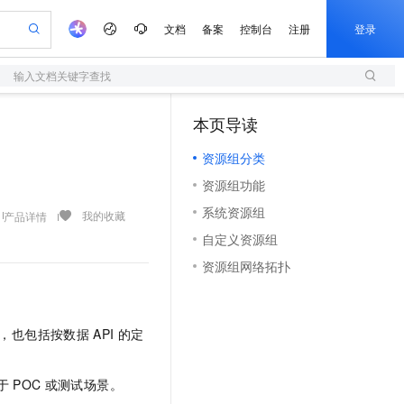
文档
备案
控制台
注册
登录
输入文档关键字查找
验
作计划
器
AI 活动
专业服务
服务伙伴合作计划
开发者社区
加入我们
服务平台百炼
阿里云 OPC 创新助力计划
本页导读
（0）
一站式生成采购清单，支持单品或批量购买
S
io：打造专属 AI 语音助手
S产品伙伴计划（繁花）
峰会
造的大模型服务与应用开发平台
轻量应用服务器
一句话生成原生可编辑精美 PPT 文稿
AI 生产力先锋
Al MaaS 服务伙伴赋能合作
域名
博文
Careers
至高可申请百万元
资源组分类
性可伸缩的云计算服务
开启高性价比 AI 编程新体验
Qwen-Audio-3.0-Realtime 端到端实时语音角色扮演
输入一句话想法, 轻松生成专业的 PPT
先锋实践拓展 AI 生产力的边界
快速构建应用程序和网站，即刻迈出上云第一步
Token 补贴，五大权
计划
海大会
伙伴信用分合作计划
商标
问答
社会招聘
资源组功能
益加速 OPC 成功
S
eek-V4-Pro
数字证书管理服务（原SSL证书）
一键部署幻兽帕鲁游戏服务器
飞天发布时刻
HOT
划
备案
电子书
校园招聘
系统资源组
pSeek-V4-Pro
视频创作，一键激活电商全链路生产力
全托管，含MySQL、PostgreSQL、SQL Server、MariaDB多引擎
实现全站HTTPS，呈现可信的WEB访问
一键购买专属联机服务器，轻松开启游戏
所见，即是所愿
我的收藏
产品详情
更多支持
划
公司注册
镜像站
自定义资源组
视频生成
语音识别与合成
专属 QwenPaw
短信服务
漫剧工坊：一站式动画创作平台
AI 实训营
HOT
合作伙伴培训与认证
资源组网络拓扑
划
上云迁移
的智能体编程平台
站生成，高效打造优质广告素材
从聊天伙伴进化为能主动干活的本地数字员工
快速生产连贯的高质量长漫剧
从基础到进阶，Agent 创客手把手教你
国内短信简单易用，安全可靠，秒级触达，全球覆盖200+国家和地区。
e-1.1-T2V
Qwen3-TTS-Flash
lScope
我要反馈
查询合作伙伴
畅细腻的高质量视频
离线语音合成大模型，多语言方言自适应，低延迟高稳定
n Alibaba Cloud ISV 合作
代维服务
olarDB
建企业门户网站
大数据开发治理平台 DataWorks
10 分钟搭建微信、支付宝小程序
创新加速
ope
登录合作伙伴管理后台
我要建议
站，无忧落地极速上线
以可视化方式快速构建移动和 PC 门户网站
100%兼容MySQL、PostgreSQL，兼容Oracle，支持集中和分布式
高效部署网站，快速应用到小程序
Data Agent 驱动的一站式 Data+AI 开发治理平台
，也包括按数据
API
的定
e-1.1-I2V
Cosyvoice-V3-Flash
安全
畅自然，细节丰富
高表现力语音合成大模型，语音克隆听感自然
我要投诉
上云场景组合购
伴
边界网络安全防护产品
漫剧创作，剧本、分镜、视频高效生成
覆盖90%+业务场景，专享组合折扣价
于
POC
或测试场景。
2V
VPN
Fun-ASR