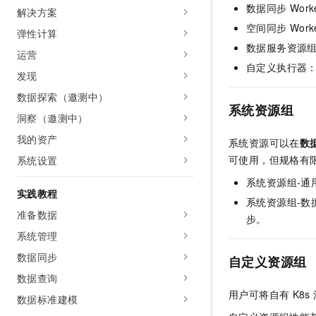
10 分钟在聊天系统中增加
数据同步
Wo
解决方案
专有云
空间同步
Wor
弹性计算
数据服务资源
运营
自定义执行器
发现
数据探索（邀测中）
系统资源组
洞察（邀测中）
我的资产
系统资源可以在
数
可使用，但规格有
系统设置
系统资源组-通
实践教程
系统资源组-数
准备数据
步。
系统管理
数据同步
自定义资源组
数据查询
用户可将自有
K8s
数据标准建模