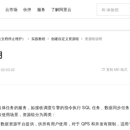
云市场
伙伴
服务
了解阿里云
AI 特惠
数据与 API
成为产品伙伴
企业增值服务
最佳实践
价格计算器
AI 场景体
基础软件
产品伙伴合
阿里云认证
市场活动
配置报价
大模型
（文档停止维护）
实践教程
创建自定义资源组
资源组说明
自助选配和估算价格
新方式
域名与网站
睿译宝，AI翻译排版一步到位
智启 AI 普惠权益
产品生态集成认证中心
企业支持计划
云上春晚
千问官方 MaaS 平台，为开发者和 Agent 而生，新用户赠送 1 亿 + tokens 额度
云服务器 EC
Qwen Aud
AI Coding
阿里云Maa
2026 阿里云
为企业打
数据集
Windows
大模型认证
模型
NEW
NEW
交付可用成果
值低价云产品抢先购
提供智能易用的域名与建站服务
上传文档即自动完成翻译和格式还原
至高享 1亿+免费 tokens，加速 Al 应用落地
安全可靠、弹
智能编程，一键
明
产品生态伙伴
专家技术服务
云上奥运之旅
弹性计算合作
阿里云中企出
手机三要素
宝塔 Linux
全部认证
价格优势
有专属领域专家
对象存储 OSS
GLM-5.2：长任务时代开源旗舰模型
阿里云 OPC 创新助力计划
云数据库 RD
即刻拥有 DeepS
AI 电商营销
产品生态伙伴工作台
企业增值服务台
云栖战略参考
云存储合作计
云栖大会
身份实名认证
CentOS
训练营
推动算力普惠，释放技术红利
的大模型服务
最高返9万
多领域专家智能体,一键组建 AI 虚拟交付团队
至高百万元 Token 补贴，加速一人公司成长
稳定、安全、高性价比、高性能的云存储服务
真正可用的 1M 上下文,一次完成代码全链路开发
轻松解锁专属 Dee
从图文生成到
复制 MD 格式
 02:03:32
云上的中国
数据库合作计
活动全景
短信
Docker
图片和
站式影视创作平台
人工智能平台 PAI
Hermes Agent，打造自进化智能体
Token Plan 模型订阅计划
Qoder
5 分钟轻松部署
AI 广告创作
企业成长
大模型
NEW
信息公告
看见新力量
云网络合作计
OCR 文字识别
JAVA
级电脑
证享300元代金券
可视化编排打通从文字构思到成片全链路闭环
一站式AI开发、训练和推理服务
自主进化，持久记忆，越用越聪明
Qwen3.8-Max 首发尝鲜，限时加量 10 倍，夜间低至2折
面向真实软件
图文、视频一
Kimi-K3
HappyHors
NEW
魔搭 Mode
loud
服务实践
官网公告
Kimi 最新旗舰模型，长程编程与推理利器
让文字生成流
金融模力时刻
Salesforce O
版
发票查验
全能环境
Qoder CN
Claude Code + GStack 打造工程团队
千问办公，限时限量积分加倍
云原生数据库 P
低代码高效构
AI 建站
NEW
作计划
计划
创新中心
魔搭 ModelSc
健康状态
让AI从“聊天伙伴”进化为能干活的“数字员工”
覆盖公网/内网、递归/权威、移动APP等全场景解析服务
安装技能 GStack，拥有专属 AI 工程团队
你的AI工作搭子，覆盖日常办公高频场景
基于千问大模型等，支持代码智能生成、研发智能问答
0 代码专业建
客户案例
具体任务的服务，如接收调度引擎的指令执行
SQL
任务、数据同步任务
天气预报查询
操作系统
Deepseek-v4-pro
HappyHors
态合作计划
按使用场景，资源组分为两类：
态智能体模型
旗舰 MoE 大模型，百万上下文与顶尖推理能力
图生视频，流
Compute
同享
容器服务 Kubernetes 版 ACK
万小智 AI 建站低至 15元/月
云防火墙
AI 短剧/漫剧
快递物流查询
WordPress
成为服务伙
高校合作
式云数据仓库
点，立即开启云上创新
提供一站式管理容器应用的 K8s 服务
送.CN域名，送备案服务码
云原生的云上
AI助力短剧
由数据资源平台提供，供所有用户使用，对于
QPS
和并发有限制，适用
GLM-5.2
Wan2.7-T
Ubuntu