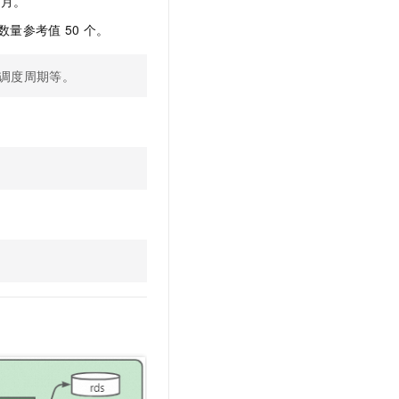
/月。
务数量参考值
50
个。
调度周期等。
。