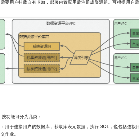
服务生态伙伴
：需要用户挂载自有
K8s，部署内置应用后注册成资源组。可根据用户
视觉 Coding、空间感知、多模态思考等全面升级
1M上下文，专为长程任务能力而生
云工开物
企业应用
Night Plan 支持 Qwen 3.8-Max
AI 办公
NEW
Red Hat
30+ 款产品免费体验
夜间 5 折，Qwen/Meoo/TokenPlan 客户专享
AI智能应用
科研合作
ERP
堂（旗舰版）
SUSE
智能客服
AI 应用构建
大模型原生
CRM
2个月
自动承接线索
建站小程序
Qoder
大模型服务平台百炼-应用模版
OA 办公系统
HOT
NEW
面向真实软件
个人版上线、团队版降价；千问3.8-Max首发发尝鲜
丰富多元化的应用模版和解决方案
力提升
财税管理
模板建站
万有无界
大模型服务平台百炼-智能体
400电话
定制建站
的模型效果
灵活可视化地构建企业级 Agent
方案
广告营销
模板小程序
秒悟
人工智能平台 PAI
定制小程序
云端极速 AI 
新一代 AI 视频生成模型，深度适配广告营销等场景
AI Native 的算法工程平台，一站式完成建模、训练、推理服务部署
APP 开发
建站系统
，按功能可分为几类：
AI 应用
10分钟微调：让0.6B模型媲美235B模型
多模态数据信
器：用于连接用户的数据库，获取库表元数据，执行
SQL，也包括连接用
依托云原生高可用架构,实现Dify私有化部署
用1%尺寸在特定领域达到大模型90%以上效果
提交作业。