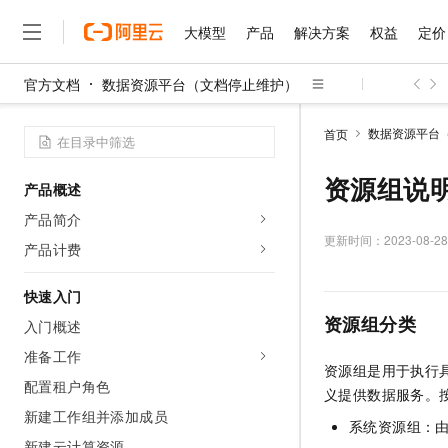
大模型
产品
解决方案
权益
定价
官方文档
数据资源平台（文档停止维护）
大模型
产品
解决方案
权益
定价
云市场
伙伴
服务
了解阿里云
精选产品
精选解决方案
普惠上云
产品定价
精选商城
成为销售伙伴
售前咨询
为什么选择阿里云
千问AI平台
数据资源平台
首页
了解云产品的定价详情
大模型服务平台百炼
千问办公，解锁你的工作
普惠上云 官方力荐
分销伙伴
在线服务
网站建设
什么是云计算
大
大模型服务与应用平台
企业级Agent产品，直接
云服务器38元/年起，超
资源组说
产品概述
咨询伙伴
多端小程序
技术领先
云上成本管理
售后服务
千问大模型
Agency Agents：拥
官方推荐返现计划
大模型
产品简介
大模型
精选产品
精选解决方案
Salesforce 国际版订阅
稳定可靠
管理和优化成本
多元化、高性能、安全可靠
推荐新用户得奖励，单订单
更新时间：
2023-08-28
销售伙伴合作计划
产品计费
自助服务
友盟天域
安全合规
人工智能与机器学习
AI
文本生成
无影云电脑
HappyHorse 打造一
云工开物
无影生态合作计划
在线服务
快速入门
观测云
分析师报告
随时随地安全接入的云上超
高校专属算力普惠，学生认
计算
互联网应用开发
Qwen3.8-Max
HOT
资源组分类
Salesforce On Alibaba C
工单服务
入门概述
智能体时代全能旗舰模型
Tuya 物联网平台阿里云
研究报告与白皮书
云解析DNS
快速拥有专属 OpenClaw
Consulting Partner 合
大数据
容器
准备工作
免费试用
短信专区
资源组是用于执行
蓝凌 OA
Qwen3.7-Plus
AI 大模型销售与服务生
配置租户角色
现代化应用
存储
天池大赛
义提供数据服务。
能看、能想、能动手的多模
云原生大数据计算服务 Max
解决方案免费试用 新老
电子合同
新建工作组并添加成员
面向分析的企业级SaaS模
最高领取价值200元试用
安全
系统资源组：
网络与CDN
AI 算法大赛
Qwen3-VL-Plus
畅捷通
新建云计算资源