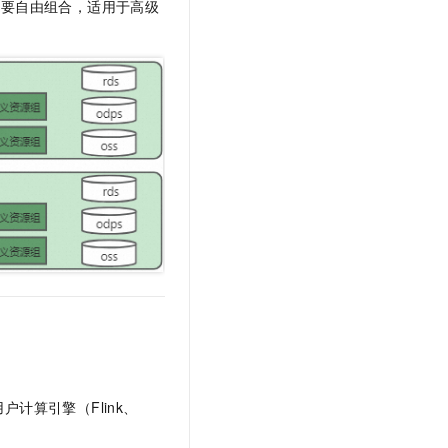
需要自由组合，适用于高级
文戏情感细腻自然，动作戏激烈拳拳到肉，实现更强表演能力
支持中英文自由切换，具备更强的噪声鲁棒性
云聚AI 严选权益
SSL 证书
，一键激活高效办公新体验
精选AI产品，从模型到应用全链提效
堡垒机
AI 用量加速计划
应用
防火墙
、识别商机，让客服更高效、服务更出色。
新老同享，达量后返
千问办公
主机安全
NEW
的智能体编程平台
一站式AI生产力平台
AI 应用及服务市场
伶鹊
企业级人与Agent协作平台，接入和调度多个数字员工
智能客服平台，对话机器人、对话分析、智能外呼
AI 应用
大模型服务平台百炼 - 全妙
大模型
应用创作平台
多模态内容创作工具，已接入 DeepSeek
自然语言处理
数据标注
机器学习
息提取
与 AI 智能体进行实时音视频通话
户计算引擎（Flink、
从文本、图片、视频中提取结构化的属性信息
构建支持视频理解的 AI 音视频实时通话应用