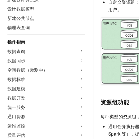
自定义资源组
AI 产品 免费试用
网络
安全
云开发大赛
设计数据模型
用户。
Tableau 订阅
1亿+ 大模型 tokens 和 
新建公共节点
可观测
入门学习赛
中间件
AI空中课堂在线直播课
140+云产品 免费试用
大模型服务
物理表查询
上云与迁云
产品新客免费试用，最长1
数据库
生态解决方案
千问AI平台-Token Plan
操作指南
企业出海
大模型ACA认证体验
大数据计算
助力企业全员 AI 认知与能
数据查询
行业生态解决方案
政企业务
媒体服务
千问AI平台-模型体验
数据同步
开发者生态解决方案
在线体验全尺寸、多种模态
空间数据（邀测中）
企业服务与云通信
AI 开发和 AI 应用解决
Happy 系列大模型
数据标准
域名与网站
数据建模
终端用户计算
数据开发
资源组功能
统一服务
Serverless
大模型解决方案
通用资源
每种类型的资源组
开发工具
快速部署 Dify，高效搭建 
运维监控
通用任务执行
迁移与运维管理
Spark
等），
质量评估