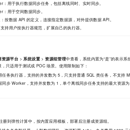
一个 AI 助手
即刻拥有 DeepSeek-R1 满血版
超强辅助，Bol
rker：用于执行数据同步任务，包括离线同时、实时同步。
在企业官网、通讯软件中为客户提供 AI 客服
多种方案随心选，轻松解锁专属 DeepSeek
ker：用于空间数据同步。
组：按数据
API
的定义，连接指定数据源，对外提供数据
API。
：支持用户按执行器规范，扩展自己的执行器。
据资源平台
>
系统设置
>
资源组管理
中查看，系统内置为“是”的表示系
限，只适用于测试或
POC
场景。使用限制如下：
用任务执行器，支持的并发数为
5，只支持普通
SQL
类任务，不支持
据同步
Worker，支持并发数为
1，单个离线同步任务支持的最大资源为
注册到弹性计算中，按内置应用模板，部署后注册成资源组。