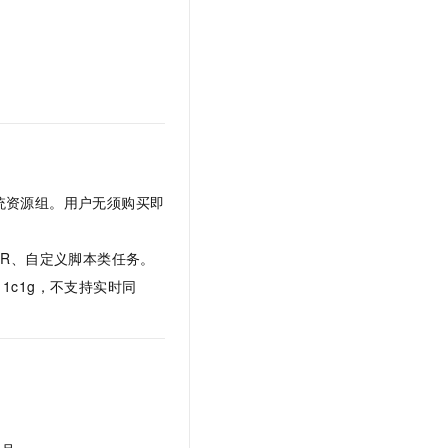
t.diy 一步搞定创意建站
构建大模型应用的安全防护体系
通过自然语言交互简化开发流程,全栈开发支持
通过阿里云安全产品对 AI 应用进行安全防护
统资源组。用户无须购买即
MR、自定义脚本类任务。
1c1g，不支持实时同