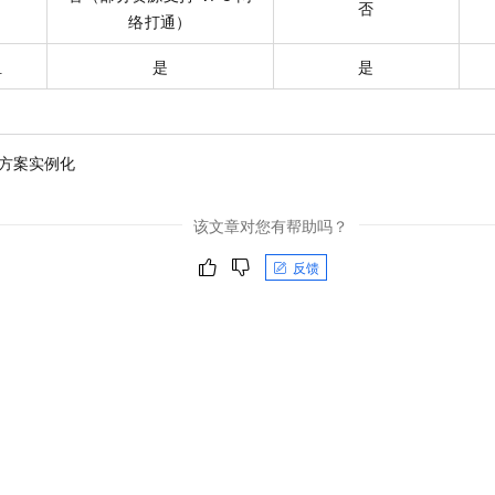
否
络打通）
组
是
是
决方案实例化
该文章对您有帮助吗？
反馈