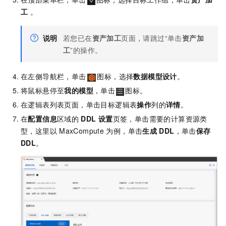
工
。
说明
若您已在
资产加工
页面，请跳过“单击
资产加
工
”的操作。
在左侧导航栏，单击
图标，选择
数据模型设计
。
将鼠标悬停至
我的模型
，单击
图标。
在逻辑表列表页面，单击目标逻辑表
操作
列的
详情
。
在
配置信息
区域的
DDL
设置
页签，单击需要的计算资源类
型，这里以
MaxCompute
为例，单击
生成
DDL
，单击
保存
DDL
。