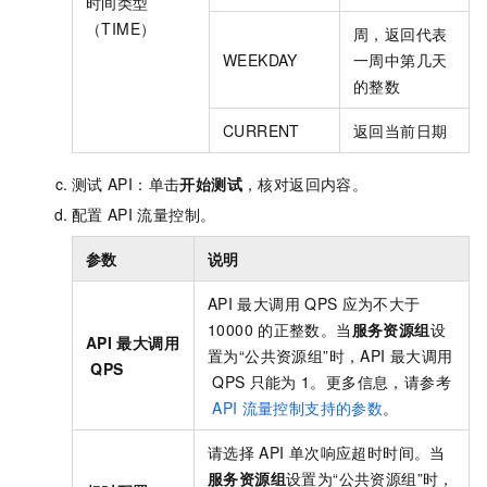
时间类型
（TIME）
周，返回代表
WEEKDAY
一周中第几天
的整数
CURRENT
返回当前日期
测试
API：单击
开始测试
，核对返回内容。
配置
API
流量控制。
参数
说明
API
最大调用
QPS
应为不大于
10000
的正整数。当
服务资源组
设
API
最大调用
置为“公共资源组”时，API
最大调用
QPS
QPS
只能为
1。更多信息，请参考
API
流量控制支持的参数
。
请选择
API
单次响应超时时间。当
服务资源组
设置为“公共资源组”时，