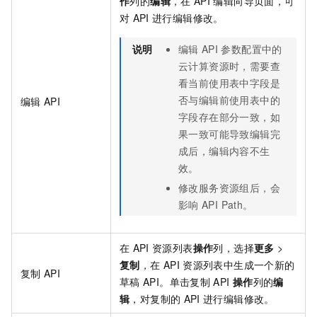
作
列的
编辑
，在
API
编辑向导页面，可
对
API
进行编辑修改。
说明
编辑
API
参数配置中的
云计算资源时，需要查
看当前使用表中字段是
否与编辑前使用表中的
编辑
API
字段存在部分一致，如
果一致可能导致编辑完
成后，编辑内容不生
效。
修改服务资源组后，会
影响
API Path。
在
API
资源列表
操作
列，选择
更多
>
复制
，在
API
资源列表中生成一个新的
复制
API
草稿
API。单击复制
API
操作
列的
编
辑
，对复制的
API
进行编辑修改。