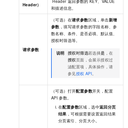
Header
返回参数的
KEY、VALUE
Header）
和描述信息。
（可选）在
请求参数
区域，单击
新增
参数
，填写请求参数的字段名称、参
数名称、条件、是否必填、默认值、
授权时筛选等。
请求参数
说明
授权时筛选
若选择
是
，在
授权
页面，会展示授权过
滤配置项，具体操作，请
参见
授权
API
。
（可选）打开
配置参数
开关，配置
API
参数。
在
配置参数
区域，选中
返回分页
结果
，可根据需要设置返回结果
分页索引、分页大小。