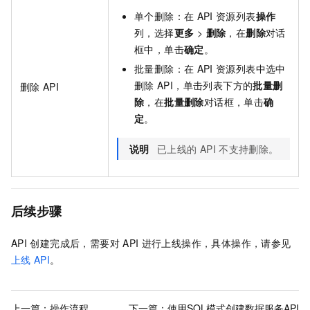
单个删除：在
API
资源列表
操作
列，选择
更多
>
删除
，在
删除
对话
框中，单击
确定
。
批量删除：在
API
资源列表中选中
删除
API，单击列表下方的
批量删
删除
API
除
，在
批量删除
对话框，单击
确
定
。
说明
已上线的
API
不支持删除。
后续步骤
API
创建完成后，需要对
API
进行上线操作，具体操作，请参见
上线
API
。
上一篇：
操作流程
下一篇：
使用SQL模式创建数据服务API