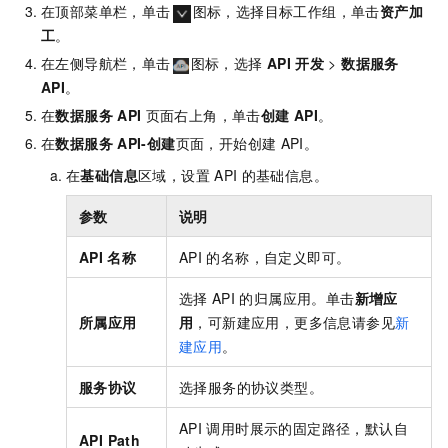
在顶部菜单栏，单击
图标，选择目标工作组，单击
资产加
工
。
在左侧导航栏，单击
图标，选择
API
开发
>
数据服务
API
。
在
数据服务
API
页面右上角，单击
创建
API
。
在
数据服务
API-创建
页面，开始创建
API。
在
基础信息
区域，设置
API
的基础信息。
参数
说明
API
名称
API
的名称，自定义即可。
选择
API
的归属应用。单击
新增应
所属应用
用
，可新建应用，更多信息请参见
新
建应用
。
服务协议
选择服务的协议类型。
API
调用时展示的固定路径，默认自
API Path