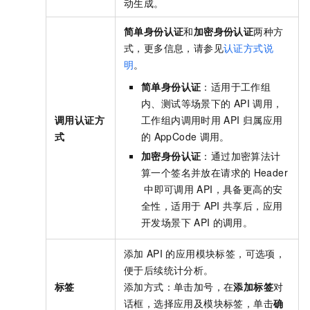
动生成。
简单身份认证
和
加密身份认证
两种方
式，更多信息，请参见
认证方式说
明
。
简单身份认证
：适用于工作组
内、测试等场景下的
API
调用，
调用认证方
工作组内调用时用
API
归属应用
式
的
AppCode
调用。
加密身份认证
：通过加密算法计
算一个签名并放在请求的
Header
中即可调用
API，具备更高的安
全性，适用于
API
共享后，应用
开发场景下
API
的调用。
添加
API
的应用模块标签，可选项，
便于后续统计分析。
标签
添加方式：单击加号，在
添加标签
对
话框，选择应用及模块标签，单击
确