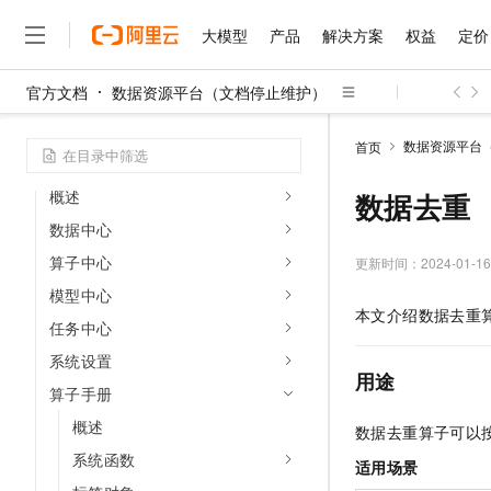
解决方案
大模型
产品
解决方案
权益
定价
弹性计算
官方文档
数据资源平台（文档停止维护）
运营
大模型
产品
解决方案
权益
定价
云市场
伙伴
服务
了解阿里云
精选产品
精选解决方案
普惠上云
产品定价
精选商城
成为销售伙伴
售前咨询
为什么选择阿里云
发现
千问AI平台
数据资源平台
首页
了解云产品的定价详情
数据探索（邀测中）
大模型服务平台百炼
睿译宝，AI翻译排版一
普惠上云 官方力荐
分销伙伴
在线服务
网站建设
什么是云计算
大
大模型服务与应用平台
上传文档即自动完成翻译和
云服务器38元/年起，超
概述
数据去重
咨询伙伴
多端小程序
技术领先
云上成本管理
售后服务
数据中心
千问大模型
GLM-5.2：长任务时代
官方推荐返现计划
大模型
大模型
精选产品
精选解决方案
Salesforce 国际版订阅
稳定可靠
管理和优化成本
算子中心
多元化、高性能、安全可靠
推荐新用户得奖励，单订单
更新时间：
2024-01-16
销售伙伴合作计划
自助服务
友盟天域
安全合规
人工智能与机器学习
AI
文本生成
模型中心
无影云电脑
Hermes Agent，打造
云工开物
本文介绍数据去重
无影生态合作计划
在线服务
任务中心
观测云
分析师报告
随时随地安全接入的云上超
自主进化，持久记忆，越用
高校专属算力普惠，学生认
计算
互联网应用开发
Qwen3.8-Max
HOT
Salesforce On Alibaba C
工单服务
系统设置
智能体时代全能旗舰模型
Tuya 物联网平台阿里云
研究报告与白皮书
云解析DNS
快速拥有专属 OpenClaw
Consulting Partner 合
用途
大数据
容器
免费试用
算子手册
短信专区
蓝凌 OA
Qwen3.7-Plus
AI 大模型销售与服务生
现代化应用
存储
概述
天池大赛
数据去重算子可以
能看、能想、能动手的多模
云原生大数据计算服务 Max
解决方案免费试用 新老
电子合同
系统函数
面向分析的企业级SaaS模
最高领取价值200元试用
安全
适用场景
网络与CDN
AI 算法大赛
Qwen3-VL-Plus
畅捷通