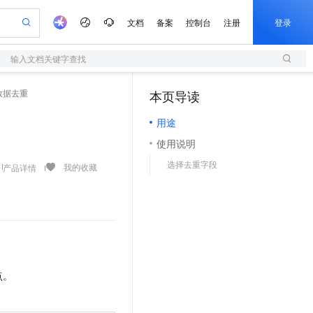
文档
备案
控制台
注册
登录
输入文档关键字查找
验
作计划
器
AI 活动
专业服务
服务伙伴合作计划
开发者社区
加入我们
服务平台百炼
阿里云 OPC 创新助力计划
数据去重
本页导读
（0）
一站式生成采购清单，支持单品或批量购买
S
可编辑精美 PPT 文稿
S产品伙伴计划（繁花）
峰会
造的大模型服务与应用开发平台
轻量应用服务器
Agency Agents：拥有专属领域专家
AI 生产力先锋
Al MaaS 服务伙伴赋能合作
域名
博文
Careers
至高可申请百万元
用途
性可伸缩的云计算服务
 轻松生成专业的 PPT
开启高性价比 AI 编程新体验
先锋实践拓展 AI 生产力的边界
快速构建应用程序和网站，即刻迈出上云第一步
多领域专家智能体,一键组建 AI 虚拟交付团队
Token 补贴，五大权
计划
海大会
伙伴信用分合作计划
商标
问答
社会招聘
使用说明
益加速 OPC 成功
S
帕鲁游戏服务器
数字证书管理服务（原SSL证书）
HappyHorse 打造一站式影视创作平台
飞天发布时刻
HOT
划
备案
电子书
校园招聘
选择去重字段
联机服务器，轻松开启游戏
视频创作，一键激活电商全链路生产力
全托管，含MySQL、PostgreSQL、SQL Server、MariaDB多引擎
实现全站HTTPS，呈现可信的WEB访问
所见，即是所愿
可视化编排打通从文字构思到成片全链路闭环
我的收藏
产品详情
更多支持
划
公司注册
镜像站
视频生成
语音识别与合成
 智能体与工作流应用
短信服务
漫剧工坊：一站式动画创作平台
AI 实训营
合作伙伴培训与认证
划
上云迁移
的智能体编程平台
站生成，高效打造优质广告素材
通过阿里云百炼高效搭建AI应用,助力高效开发
快速生产连贯的高质量长漫剧
从基础到进阶，Agent 创客手把手教你
国内短信简单易用，安全可靠，秒级触达，全球覆盖200+国家和地区。
e-1.1-T2V
Qwen3-TTS-Flash
lScope
我要反馈
查询合作伙伴
畅细腻的高质量视频
离线语音合成大模型，多语言方言自适应，低延迟高稳定
n Alibaba Cloud ISV 合作
代维服务
olarDB
建企业门户网站
大数据开发治理平台 DataWorks
10 分钟搭建微信、支付宝小程序
创新加速
ope
登录合作伙伴管理后台
我要建议
站，无忧落地极速上线
以可视化方式快速构建移动和 PC 门户网站
100%兼容MySQL、PostgreSQL，兼容Oracle，支持集中和分布式
高效部署网站，快速应用到小程序
Data Agent 驱动的一站式 Data+AI 开发治理平台
e-1.1-I2V
Cosyvoice-V3-Flash
安全
点。
畅自然，细节丰富
高表现力语音合成大模型，语音克隆听感自然
我要投诉
上云场景组合购
伴
边界网络安全防护产品
漫剧创作，剧本、分镜、视频高效生成
覆盖90%+业务场景，专享组合折扣价
2V
VPN
Fun-ASR