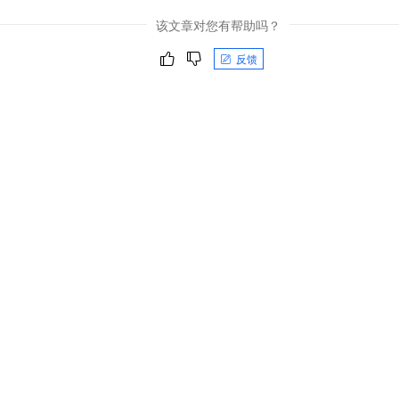
一个 AI 助手
即刻拥有 DeepSeek-R1 满血版
超强辅助，Bol
该文章对您有帮助吗？
在企业官网、通讯软件中为客户提供 AI 客服
多种方案随心选，轻松解锁专属 DeepSeek
反馈