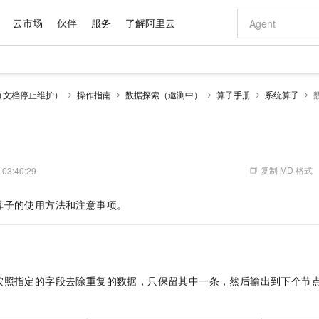
云市场
伙伴
服务
了解阿里云
AI 特惠
数据与 API
成为产品伙伴
企业增值服务
最佳实践
价格计算器
AI 场景体
基础软件
产品伙伴合
阿里云认证
市场活动
配置报价
大模型
（文档停止维护）
操作指南
数据探索（邀测中）
算子手册
系统算子
自助选配和估算价格
步到位
域名与网站
智启 AI 普惠权益
产品生态集成认证中心
企业支持计划
云上春晚
Qwen Audio：打造专属 AI 语音助手
千问官方 MaaS 平台，为开发者和 Agent 而生，新用户赠送 1 亿 + tokens 额度
云服务器 EC
一句话生成原生
AI Coding
阿里云Maa
2026 阿里云
为企业打
数据集
Windows
大模型认证
模型
NEW
NEW
格式还原
值低价云产品抢先购
提供智能易用的域名与建站服务
至高享 1亿+免费 tokens，加速 Al 应用落地
Qwen-Audio-3.0-Realtime 端到端实时语音角色扮演
安全可靠、弹
输入一句话想法,
智能编程，一键
产品生态伙伴
专家技术服务
云上奥运之旅
弹性计算合作
阿里云中企出
手机三要素
宝塔 Linux
全部认证
价格优势
开源旗舰模型
对象存储 OSS
即刻拥有 DeepSeek-V4-Pro
阿里云 OPC 创新助力计划
云数据库 RD
一键部署幻兽
AI 电商营销
产品生态伙伴工作台
企业增值服务台
云栖战略参考
云存储合作计
云栖大会
身份实名认证
CentOS
训练营
推动算力普惠，释放技术红利
的大模型服务
最高返9万
真正可用的 1M 上下文,一次完成代码全链路开发
轻松解锁专属 DeepSeek-V4-Pro
至高百万元 Token 补贴，加速一人公司成长
稳定、安全、高性价比、高性能的云存储服务
一键购买专属
从图文生成到
复制 MD 格式
 03:40:29
云上的中国
数据库合作计
活动全景
短信
Docker
图片和
自进化智能体
人工智能平台 PAI
5 分钟轻松部署专属 QwenPaw
Token Plan 模型订阅计划
Qoder
高效搭建 AI
AI 广告创作
企业成长
大模型
NEW
HOT
信息公告
算子的使用方法和注意事项。
看见新力量
云网络合作计
OCR 文字识别
JAVA
级电脑
越聪明
证享300元代金券
一站式AI开发、训练和推理服务
Qwen3.8-Max 首发尝鲜，限时加量 10 倍，夜间低至2折
从聊天伙伴进化为能主动干活的本地数字员工
面向真实软件
图文、视频一
Kimi-K3
HappyHors
NEW
魔搭 Mode
loud
服务实践
官网公告
Kimi 最新旗舰模型，长程编程与推理利器
让文字生成流
金融模力时刻
Salesforce O
版
发票查验
全能环境
Qoder CN
Claude Code + GStack 打造工程团队
千问办公，限时限量积分加倍
云原生数据库 P
低代码高效构
AI 建站
NEW
作计划
计划
创新中心
魔搭 ModelSc
健康状态
让AI从“聊天伙伴”进化为能干活的“数字员工”
覆盖公网/内网、递归/权威、移动APP等全场景解析服务
安装技能 GStack，拥有专属 AI 工程团队
你的AI工作搭子，覆盖日常办公高频场景
基于千问大模型等，支持代码智能生成、研发智能问答
0 代码专业建
客户案例
天气预报查询
操作系统
Deepseek-v4-pro
HappyHors
态合作计划
按照指定的字段去除重复的数据，只保留其中一条，然后输出到下个节
态智能体模型
旗舰 MoE 大模型，百万上下文与顶尖推理能力
图生视频，流
Compute
同享
容器服务 Kubernetes 版 ACK
万小智 AI 建站低至 15元/月
云防火墙
AI 短剧/漫剧
快递物流查询
WordPress
成为服务伙
高校合作
式云数据仓库
点，立即开启云上创新
提供一站式管理容器应用的 K8s 服务
送.CN域名，送备案服务码
云原生的云上
AI助力短剧
GLM-5.2
Wan2.7-T
Ubuntu