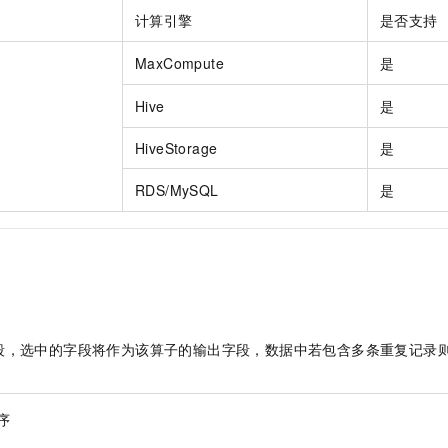
服务生态伙伴
视觉 Coding、空间感知、多模态思考等全面升级
1M上下文，专为长程任务能力而生
云工开物
企业应用
Night Plan 支持 Qwen 3.8-Max
AI 办公
NEW
计算引擎
是否支持
Red Hat
30+ 款产品免费体验
夜间 5 折，Qwen/Meoo/TokenPlan 客户专享
AI智能应用
科研合作
ERP
MaxCompute
是
堂（旗舰版）
SUSE
智能客服
AI 应用构建
大模型原生
CRM
2个月
自动承接线索
Hive
是
建站小程序
Qoder
大模型服务平台百炼-应用模版
OA 办公系统
HOT
NEW
HiveStorage
是
面向真实软件
个人版上线、团队版降价；千问3.8-Max首发发尝鲜
丰富多元化的应用模版和解决方案
力提升
财税管理
模板建站
RDS/MySQL
是
万有无界
大模型服务平台百炼-智能体
400电话
定制建站
的模型效果
灵活可视化地构建企业级 Agent
方案
广告营销
模板小程序
秒悟
人工智能平台 PAI
定制小程序
云端极速 AI 
新一代 AI 视频生成模型，深度适配广告营销等场景
AI Native 的算法工程平台，一站式完成建模、训练、推理服务部署
APP 开发
建站系统
段，选中的字段将作为该算子的输出字段，数据中若包含多条重复记录
AI 应用
10分钟微调：让0.6B模型媲美235B模型
多模态数据信
序
依托云原生高可用架构,实现Dify私有化部署
用1%尺寸在特定领域达到大模型90%以上效果