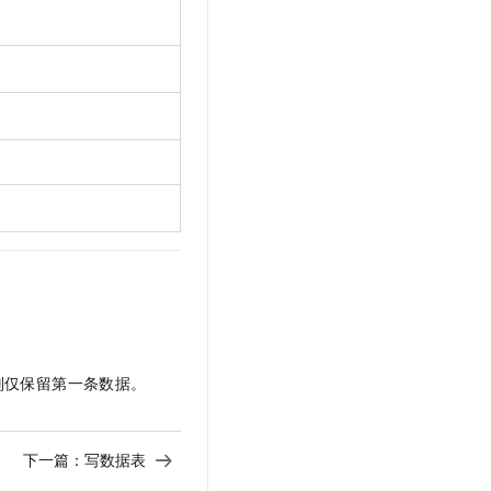
文戏情感细腻自然，动作戏激烈拳拳到肉，实现更强表演能力
支持中英文自由切换，具备更强的噪声鲁棒性
云聚AI 严选权益
SSL 证书
，一键激活高效办公新体验
精选AI产品，从模型到应用全链提效
堡垒机
AI 用量加速计划
应用
防火墙
、识别商机，让客服更高效、服务更出色。
新老同享，达量后返
千问办公
主机安全
NEW
的智能体编程平台
一站式AI生产力平台
AI 应用及服务市场
伶鹊
企业级人与Agent协作平台，接入和调度多个数字员工
智能客服平台，对话机器人、对话分析、智能外呼
AI 应用
大模型服务平台百炼 - 全妙
大模型
应用创作平台
多模态内容创作工具，已接入 DeepSeek
自然语言处理
数据标注
则仅保留第一条数据。
机器学习
息提取
与 AI 智能体进行实时音视频通话
下一篇：
写数据表
从文本、图片、视频中提取结构化的属性信息
构建支持视频理解的 AI 音视频实时通话应用