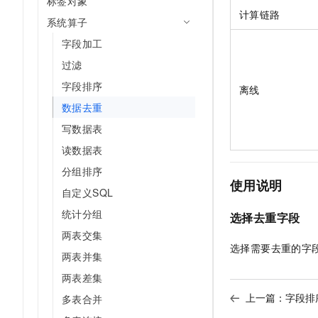
标签对象
AI 产品 免费试用
网络
计算链路
安全
云开发大赛
系统算子
Tableau 订阅
1亿+ 大模型 tokens 和 
可观测
入门学习赛
字段加工
中间件
AI空中课堂在线直播课
140+云产品 免费试用
大模型服务
过滤
上云与迁云
产品新客免费试用，最长1
数据库
字段排序
生态解决方案
离线
千问AI平台-Token Plan
企业出海
大模型ACA认证体验
大数据计算
数据去重
助力企业全员 AI 认知与能
行业生态解决方案
政企业务
写数据表
媒体服务
千问AI平台-模型体验
开发者生态解决方案
读数据表
在线体验全尺寸、多种模态
企业服务与云通信
AI 开发和 AI 应用解决
分组排序
Happy 系列大模型
使用说明
域名与网站
自定义SQL
统计分组
选择去重字段
终端用户计算
两表交集
Serverless
选择需要去重的字
大模型解决方案
两表并集
开发工具
两表差集
快速部署 Dify，高效搭建 
上一篇：
字段排
多表合并
迁移与运维管理