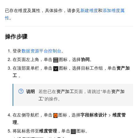
已存在维度及属性，具体操作，请参见
新建维度
和
添加维度属
性
。
操作步骤
登录
数据资源平台控制台
。
在页面左上角，单击
图标，选择
协同
。
在顶部菜单栏，单击
图标，选择目标工作组，单击
资产加
工
。
说明
若您已在
资产加工
页面，请跳过“单击
资产加
工
”的操作。
在左侧导航栏，单击
图标，选择
字段标准设计
>
维度管
理
。
将鼠标悬停至
维度管理
，单击
图标。