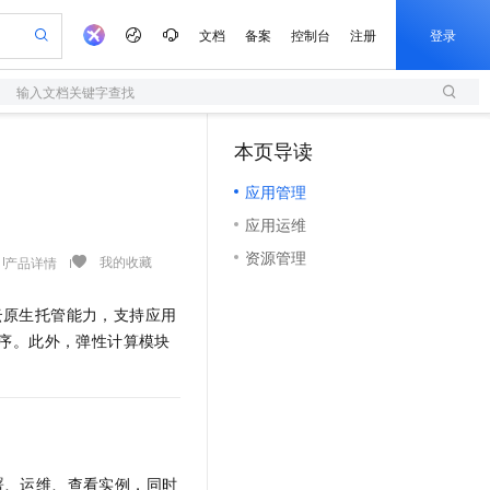
文档
备案
控制台
注册
登录
输入文档关键字查找
验
作计划
器
AI 活动
专业服务
服务伙伴合作计划
开发者社区
加入我们
服务平台百炼
阿里云 OPC 创新助力计划
本页导读
（0）
一站式生成采购清单，支持单品或批量购买
S
io：打造专属 AI 语音助手
S产品伙伴计划（繁花）
峰会
造的大模型服务与应用开发平台
轻量应用服务器
一句话生成原生可编辑精美 PPT 文稿
AI 生产力先锋
Al MaaS 服务伙伴赋能合作
域名
博文
Careers
至高可申请百万元
应用管理
性可伸缩的云计算服务
开启高性价比 AI 编程新体验
Qwen-Audio-3.0-Realtime 端到端实时语音角色扮演
输入一句话想法, 轻松生成专业的 PPT
先锋实践拓展 AI 生产力的边界
快速构建应用程序和网站，即刻迈出上云第一步
Token 补贴，五大权
计划
海大会
伙伴信用分合作计划
商标
问答
社会招聘
应用运维
益加速 OPC 成功
S
eek-V4-Pro
数字证书管理服务（原SSL证书）
一键部署幻兽帕鲁游戏服务器
飞天发布时刻
HOT
划
备案
电子书
校园招聘
资源管理
pSeek-V4-Pro
视频创作，一键激活电商全链路生产力
全托管，含MySQL、PostgreSQL、SQL Server、MariaDB多引擎
实现全站HTTPS，呈现可信的WEB访问
一键购买专属联机服务器，轻松开启游戏
所见，即是所愿
我的收藏
产品详情
更多支持
划
公司注册
镜像站
视频生成
语音识别与合成
专属 QwenPaw
短信服务
漫剧工坊：一站式动画创作平台
AI 实训营
HOT
云原生托管能力，支持应用
合作伙伴培训与认证
划
上云迁移
的智能体编程平台
站生成，高效打造优质广告素材
从聊天伙伴进化为能主动干活的本地数字员工
快速生产连贯的高质量长漫剧
从基础到进阶，Agent 创客手把手教你
国内短信简单易用，安全可靠，秒级触达，全球覆盖200+国家和地区。
e-1.1-T2V
Qwen3-TTS-Flash
用程序。此外，弹性计算模块
lScope
我要反馈
查询合作伙伴
畅细腻的高质量视频
离线语音合成大模型，多语言方言自适应，低延迟高稳定
n Alibaba Cloud ISV 合作
代维服务
olarDB
建企业门户网站
大数据开发治理平台 DataWorks
10 分钟搭建微信、支付宝小程序
创新加速
ope
登录合作伙伴管理后台
我要建议
站，无忧落地极速上线
以可视化方式快速构建移动和 PC 门户网站
100%兼容MySQL、PostgreSQL，兼容Oracle，支持集中和分布式
高效部署网站，快速应用到小程序
Data Agent 驱动的一站式 Data+AI 开发治理平台
e-1.1-I2V
Cosyvoice-V3-Flash
安全
畅自然，细节丰富
高表现力语音合成大模型，语音克隆听感自然
我要投诉
上云场景组合购
伴
边界网络安全防护产品
漫剧创作，剧本、分镜、视频高效生成
覆盖90%+业务场景，专享组合折扣价
2V
VPN
Fun-ASR
署、运维、查看实例，同时