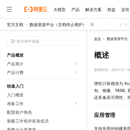
大模型
产品
解决方案
权益
定价
官方文档
数据资源平台（文档停止维护）
大模型
产品
解决方案
权益
定价
云市场
伙伴
服务
了解阿里云
精选产品
精选解决方案
普惠上云
产品定价
精选商城
成为销售伙伴
售前咨询
为什么选择阿里云
千问AI平台
数据资源平台
首页
了解云产品的定价详情
大模型服务平台百炼
千问办公，解锁你的工作
普惠上云 官方力荐
分销伙伴
在线服务
网站建设
什么是云计算
大
大模型服务与应用平台
企业级Agent产品，直接
云服务器38元/年起，超
概述
产品概述
咨询伙伴
多端小程序
技术领先
云上成本管理
售后服务
千问大模型
Agency Agents：拥
官方推荐返现计划
大模型
产品简介
大模型
精选产品
精选解决方案
Salesforce 国际版订阅
稳定可靠
管理和优化成本
多元化、高性能、安全可靠
推荐新用户得奖励，单订单
更新时间：
2024-01-16
销售伙伴合作计划
产品计费
自助服务
友盟天域
安全合规
人工智能与机器学习
AI
文本生成
无影云电脑
HappyHorse 打造一
云工开物
弹性计算模块为
Ku
无影生态合作计划
在线服务
快速入门
观测云
分析师报告
随时随地安全接入的云上超
高校专属算力普惠，学生认
计算
互联网应用开发
Qwen3.8-Max
包、镜像、YAML
HOT
Salesforce On Alibaba C
工单服务
入门概述
智能体时代全能旗舰模型
Tuya 物联网平台阿里云
研究报告与白皮书
还具备高可用性、
云解析DNS
快速拥有专属 OpenClaw
Consulting Partner 合
大数据
容器
准备工作
免费试用
短信专区
蓝凌 OA
Qwen3.7-Plus
AI 大模型销售与服务生
配置租户角色
现代化应用
存储
天池大赛
应用
管理
能看、能想、能动手的多模
云原生大数据计算服务 Max
解决方案免费试用 新老
电子合同
新建工作组并添加成员
面向分析的企业级SaaS模
最高领取价值200元试用
安全
网络与CDN
AI 算法大赛
Qwen3-VL-Plus
支持应用的创建和
畅捷通
新建云计算资源