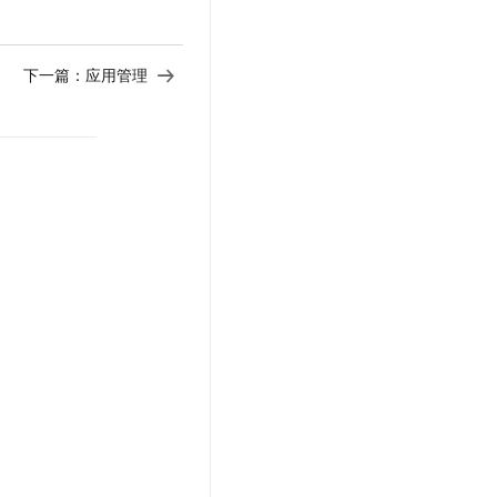
t.diy 一步搞定创意建站
构建大模型应用的安全防护体系
通过自然语言交互简化开发流程,全栈开发支持
通过阿里云安全产品对 AI 应用进行安全防护
下一篇：
应用管理