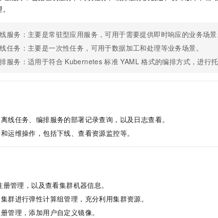
服务生态伙伴
视觉 Coding、空间感知、多模态思考等全面升级
1M上下文，专为长程任务能力而生
云工开物
企业应用
Night Plan 支持 Qwen 3.8-Max
AI 办公
NEW
理。
Red Hat
30+ 款产品免费体验
夜间 5 折，Qwen/Meoo/TokenPlan 客户专享
AI智能应用
科研合作
ERP
堂（旗舰版）
SUSE
线服务：主要是常驻型应用服务，可用于需要提供即时响应的业务场景
智能客服
AI 应用构建
大模型原生
CRM
线任务：主要是一次性任务，可用于数据加工和处理等业务场景。
2个月
自动承接线索
建站小程序
排服务：适用于符合
Kubernetes
标准
YAML
格式的编排方式，进行
Qoder
大模型服务平台百炼-应用模版
OA 办公系统
HOT
NEW
面向真实软件
个人版上线、团队版降价；千问3.8-Max首发发尝鲜
丰富多元化的应用模版和解决方案
力提升
财税管理
模板建站
万有无界
大模型服务平台百炼-智能体
400电话
定制建站
的模型效果
灵活可视化地构建企业级 Agent
方案
广告营销
模板小程序
、离线任务、编排服务的部署记录查询，以及日志查看。
秒悟
人工智能平台 PAI
看和运维操作，包括下线、查看资源监控等。
定制小程序
云端极速 AI 
新一代 AI 视频生成模型，深度适配广告营销等场景
AI Native 的算法工程平台，一站式完成建模、训练、推理服务部署
APP 开发
建站系统
注册管理，以及查看集群机器信息。
AI 应用
10分钟微调：让0.6B模型媲美235B模型
多模态数据信
的集群进行弹性计算组管理，充分利用集群资源。
依托云原生高可用架构,实现Dify私有化部署
用1%尺寸在特定领域达到大模型90%以上效果
注册管理，添加用户自定义镜像。