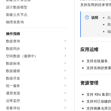
AI 产品 免费试用
网络
支持应用的目录管
安全
云开发大赛
设计数据模型
Tableau 订阅
1亿+ 大模型 tokens 和 
新建公共节点
可观测
入门学习赛
中间件
AI空中课堂在线直播课
说明
在
140+云产品 免费试用
大模型服务
物理表查询
上云与迁云
离
产品新客免费试用，最长1
数据库
生态解决方案
编
千问AI平台-Token Plan
操作指南
企业出海
大模型ACA认证体验
大数据计算
助力企业全员 AI 认知与能
数据查询
行业生态解决方案
政企业务
媒体服务
千问AI平台-模型体验
数据同步
应用
运维
开发者生态解决方案
在线体验全尺寸、多种模态
空间数据（邀测中）
企业服务与云通信
AI 开发和 AI 应用解决
支持在线服务
Happy 系列大模型
数据标准
域名与网站
支持实例的查
数据建模
终端用户计算
数据开发
资源管理
统一服务
Serverless
大模型解决方案
通用资源
支持
K8s
集群
开发工具
快速部署 Dify，高效搭建 
运维监控
支持对已创建
迁移与运维管理
质量评估
支持镜像仓库