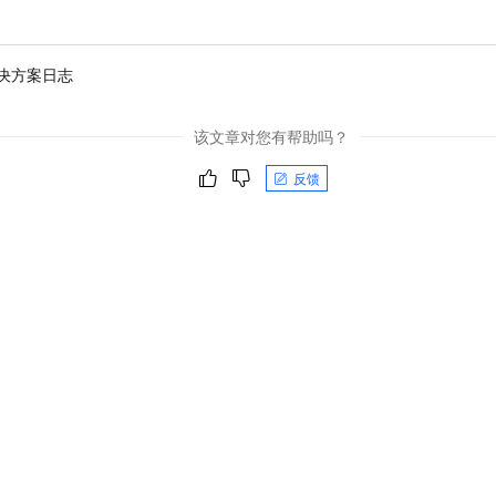
一个 AI 助手
即刻拥有 DeepSeek-R1 满血版
超强辅助，Bol
在企业官网、通讯软件中为客户提供 AI 客服
多种方案随心选，轻松解锁专属 DeepSeek
决方案日志
该文章对您有帮助吗？
反馈