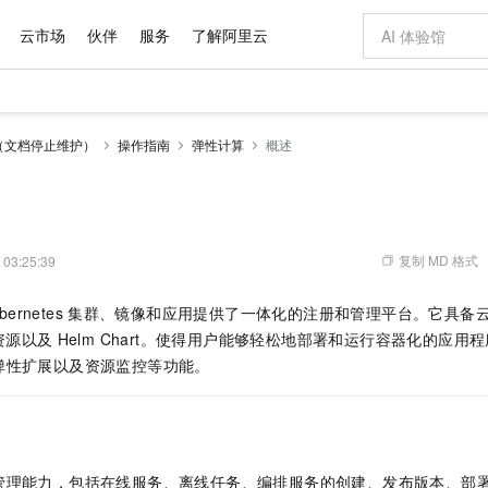
云市场
伙伴
服务
了解阿里云
AI 特惠
数据与 API
成为产品伙伴
企业增值服务
最佳实践
价格计算器
AI 场景体
基础软件
产品伙伴合
阿里云认证
市场活动
配置报价
大模型
（文档停止维护）
操作指南
弹性计算
概述
自助选配和估算价格
新方式
域名与网站
睿译宝，AI翻译排版一步到位
智启 AI 普惠权益
产品生态集成认证中心
企业支持计划
云上春晚
千问官方 MaaS 平台，为开发者和 Agent 而生，新用户赠送 1 亿 + tokens 额度
云服务器 EC
Qwen Aud
AI Coding
阿里云Maa
2026 阿里云
为企业打
数据集
Windows
大模型认证
模型
NEW
NEW
交付可用成果
值低价云产品抢先购
提供智能易用的域名与建站服务
上传文档即自动完成翻译和格式还原
至高享 1亿+免费 tokens，加速 Al 应用落地
安全可靠、弹
智能编程，一键
产品生态伙伴
专家技术服务
云上奥运之旅
弹性计算合作
阿里云中企出
手机三要素
宝塔 Linux
全部认证
价格优势
有专属领域专家
对象存储 OSS
GLM-5.2：长任务时代开源旗舰模型
阿里云 OPC 创新助力计划
云数据库 RD
即刻拥有 DeepS
AI 电商营销
产品生态伙伴工作台
企业增值服务台
云栖战略参考
云存储合作计
云栖大会
身份实名认证
CentOS
训练营
推动算力普惠，释放技术红利
的大模型服务
最高返9万
多领域专家智能体,一键组建 AI 虚拟交付团队
至高百万元 Token 补贴，加速一人公司成长
稳定、安全、高性价比、高性能的云存储服务
真正可用的 1M 上下文,一次完成代码全链路开发
轻松解锁专属 Dee
从图文生成到
复制 MD 格式
 03:25:39
云上的中国
数据库合作计
活动全景
短信
Docker
图片和
站式影视创作平台
人工智能平台 PAI
Hermes Agent，打造自进化智能体
Token Plan 模型订阅计划
Qoder
5 分钟轻松部署
AI 广告创作
企业成长
大模型
NEW
信息公告
bernetes
集群、镜像和应用提供了一体化的注册和管理平台。它具备
看见新力量
云网络合作计
OCR 文字识别
JAVA
级电脑
证享300元代金券
可视化编排打通从文字构思到成片全链路闭环
一站式AI开发、训练和推理服务
自主进化，持久记忆，越用越聪明
Qwen3.8-Max 首发尝鲜，限时加量 10 倍，夜间低至2折
面向真实软件
图文、视频一
Kimi-K3
HappyHors
资源以及
Helm Chart。使得用户能够轻松地部署和运行容器化的应
NEW
魔搭 Mode
loud
服务实践
官网公告
Kimi 最新旗舰模型，长程编程与推理利器
让文字生成流
金融模力时刻
Salesforce O
版
弹性扩展以及资源监控等功能。
发票查验
全能环境
Qoder CN
Claude Code + GStack 打造工程团队
千问办公，限时限量积分加倍
云原生数据库 P
低代码高效构
AI 建站
NEW
作计划
计划
创新中心
魔搭 ModelSc
健康状态
让AI从“聊天伙伴”进化为能干活的“数字员工”
覆盖公网/内网、递归/权威、移动APP等全场景解析服务
安装技能 GStack，拥有专属 AI 工程团队
你的AI工作搭子，覆盖日常办公高频场景
基于千问大模型等，支持代码智能生成、研发智能问答
0 代码专业建
客户案例
天气预报查询
操作系统
Deepseek-v4-pro
HappyHors
态合作计划
态智能体模型
旗舰 MoE 大模型，百万上下文与顶尖推理能力
图生视频，流
Compute
同享
容器服务 Kubernetes 版 ACK
万小智 AI 建站低至 15元/月
云防火墙
AI 短剧/漫剧
快递物流查询
WordPress
成为服务伙
高校合作
式云数据仓库
点，立即开启云上创新
提供一站式管理容器应用的 K8s 服务
送.CN域名，送备案服务码
云原生的云上
AI助力短剧
GLM-5.2
Wan2.7-T
管理能力，包括在线服务、离线任务、编排服务的创建、发布版本、部
Ubuntu