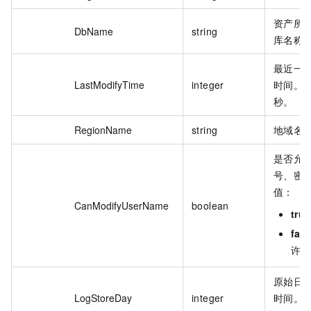
资产所
DbName
string
库名称
最近一
LastModifyTime
integer
时间。
秒。
RegionName
string
地域名
是否允
号、密
值：
CanModifyUserName
boolean
true
fals
许。
原始日
LogStoreDay
integer
时间。