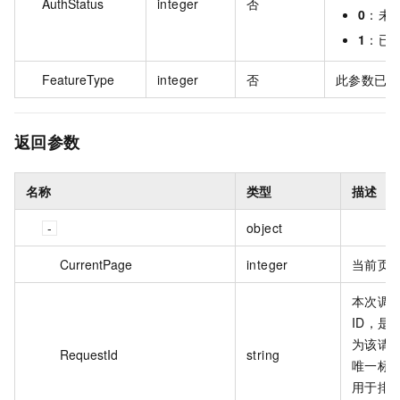
AuthStatus
integer
否
0
：未
1
：已
FeatureType
integer
否
此参数已
返回参数
名称
类型
描述
object
CurrentPage
integer
当前页
本次调
ID，是
为该请
RequestId
string
唯一标
用于排