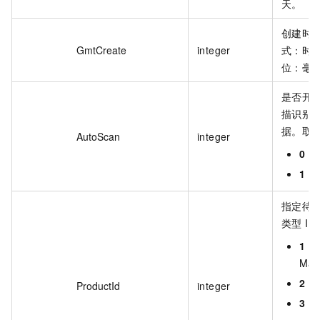
天。
创建时
GmtCreate
integer
式：时
位：毫
是否开
描识别
据。取
AutoScan
integer
0
：
1
：
指定待
类型 I
1
：
Max
2
：
ProductId
integer
3
：