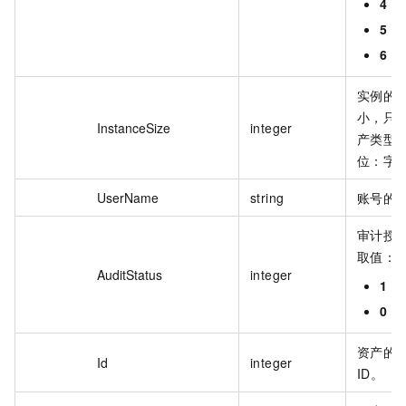
4
：
5
：
6
：S
实例的
小，只对
InstanceSize
integer
产类型
位：字
UserName
string
账号的
审计授
取值：
AuditStatus
integer
1
：
0
：
资产的
Id
integer
ID。