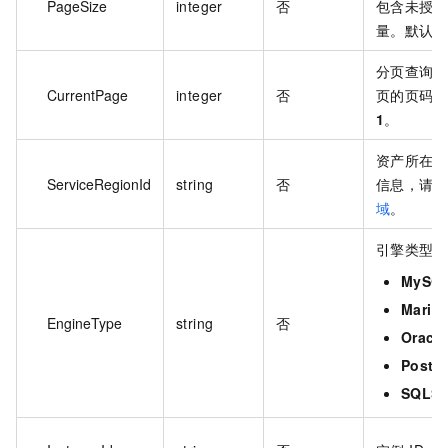
PageSize
integer
否
包含未授
量。默认
分页查询时
CurrentPage
integer
否
页的页码
1
。
资产所在的
ServiceRegionId
string
否
信息，请
域
。
引擎类型
MySQ
Maria
EngineType
string
否
Oracle
Postg
SQLSe