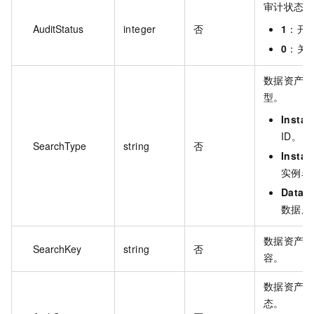
审计状态
AuditStatus
integer
否
1
：开
0
：关
数据资产模
型。
Instan
ID。
SearchType
string
否
Insta
实例名
Datab
数据库
数据资产模
SearchKey
string
否
容。
数据资产实
态。