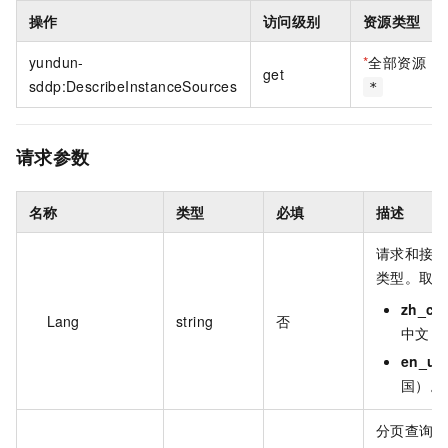
操作
访问级别
资源类型
yundun-
*
全部资源
get
sddp:DescribeInstanceSources
*
请求参数
名称
类型
必填
描述
请求和接收
类型。取
zh_cn
Lang
string
否
中文（
en_us
国）。
分页查询时