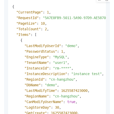
{
"CurrentPage"
:
1
,
"RequestId"
:
"5A7E8FB9-5011-5A90-97D9-AE587047**
"PageSize"
:
10
,
"TotalCount"
:
2
,
"Items"
:
[
{
"LastModifyUserId"
:
"demo"
,
"PasswordStatus"
:
1
,
"EngineType"
:
"MySQL"
,
"TenantName"
:
"user1"
,
"InstanceId"
:
"rm-****"
,
"InstanceDescription"
:
"instance test"
,
"RegionId"
:
"cn-hangzhou"
,
"DbName"
:
"demo"
,
"LastModifyTime"
:
1625587423000
,
"RegionName"
:
"cn-hangzhou"
,
"CanModifyUserName"
:
true
,
"LogStoreDay"
:
30
,
"GmtCreate"
:
1625587423000
,