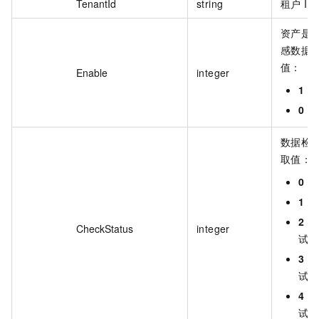
TenantId
string
租户 ID
资产是
感数据
值：
Enable
integer
1
：
0
：
数据检
取值：
0
：
1
：
2
：
CheckStatus
integer
试中
3
：
试通
4
：
试未