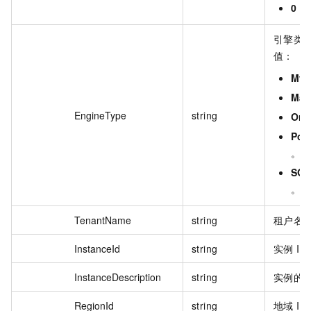
0
：
引擎类
值：
My
Mar
EngineType
string
Ora
Pos
。
SQL
。
TenantName
string
租户名
InstanceId
string
实例 ID
InstanceDescription
string
实例的
RegionId
string
地域 ID