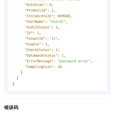
"AutoScan"
:
0
,
"ProductId"
:
2
,
"InstanceSize"
:
409600
,
"UserName"
:
"User01"
,
"AuditStatus"
:
1
,
"Id"
:
1
,
"TenantId"
:
"11"
,
"Enable"
:
1
,
"CheckStatus"
:
3
,
"DatamaskStatus"
:
1
,
"ErrorMessage"
:
"password error"
,
"SamplingSize"
:
10
}
]
}
错误码