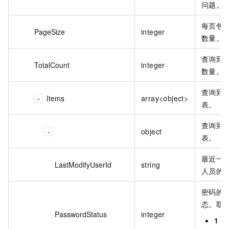
问题。
每页包
PageSize
integer
数量。
查询到
TotalCount
integer
数量。
查询到
Items
array<object>
表。
查询到
object
表。
最近一
LastModifyUserId
string
人员的账
密码的
态。取
PasswordStatus
integer
1
：