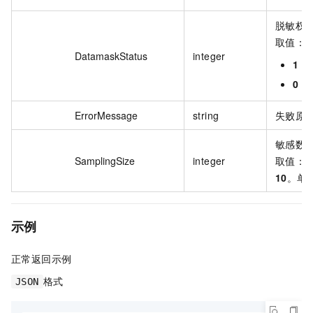
脱敏权
取值：
DatamaskStatus
integer
1
：
0
：
ErrorMessage
string
失败原
敏感数
SamplingSize
integer
取值：
0
10
。单
示例
正常返回示例
格式
JSON