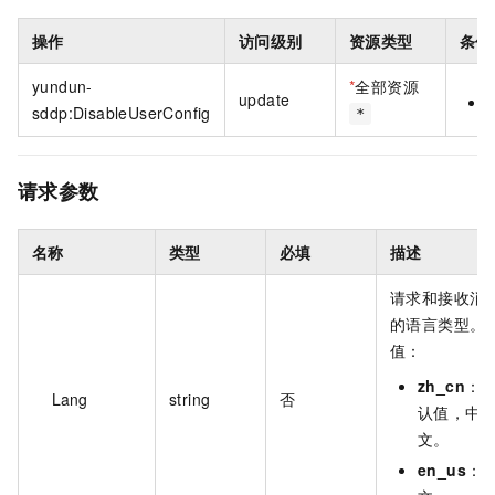
操作
访问级别
资源类型
条件
yundun-
*
全部资源
update
sddp:DisableUserConfig
*
请求参数
名称
类型
必填
描述
请求和接收消
的语言类型。
值：
zh_cn
：
Lang
string
否
认值，中
文。
en_us
：