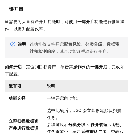
一键开启
当需要为大量资产开启功能时，可使用
一键开启
功能进行批量操
作，以提升配置效率。
说明
该功能仅支持开启
配置风险
、
分类分级
、
数据审
计
和
检测响应
，其余功能须手动进行开启。
如何开启
：定位到目标资产，单击其
操作
列的
一键开启
，完成如
下配置。
配置项
说明
功能选择
一键开启的功能。
选中此项后，DSC
会立即创建默认扫描
任务。
立即扫描数据资
后续可以在
分类分级
>
任务管理
>
识别
产并进行数据识
任务
页签中，单击
系统默认任务
，查看或