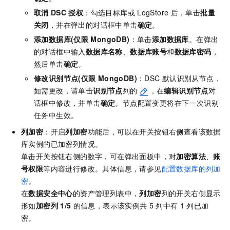
取消
DSC
授权
：勾选目标库或
LogStore
后，单击
批量
关闭
，并在弹出的对话框中单击
确定
。
添加数据库(仅限
MongoDB)
：单击
添加数据库
。在弹出
的对话框中输入
数据库名称
、
数据库账号
和
数据库密码
，
然后单击
确定
。
修改识别节点(仅限
MongoDB)
：DSC
默认识别从节点，
如需更改，请单击
识别节点
列的
，在
编辑识别节点
对
话框中修改，并单击
确定
。节点配置变更将在下一次识别
任务中生效。
列加密
：开启
列加密
功能后，可以在开关按钮右侧查看该数据
库实例的已加密列情况。
单击开关按钮右侧的数字，可在弹出面板中，对
加密算法
、
账
号权限
等内容进行修改。具体信息，请参见
配置数据库的列加
密
。
在
数据安全中心
的资产管理列表中，
列加密
列的开关右侧显示
形如
加密列
1/5
的信息，表示该实例共
5
列中有
1
列已加
密。