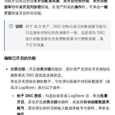
功能开启状态包括
未开启配置风险
、
未开启分类分级
、
未开启数
据审计
和
未开启列加密
四项。在资产列表的
操作
列，可单击
一键
开启
快速开启对应功能。
说明
对于
SLS
资产，DSC
控制台显示的数据量可能与
日志服务控制台的存储量不一致。这是因为
DSC
统计的数据量包含免费数据量与计费数据量，属
于正常现象。
编辑已开启的功能
分类分级
：开启
分类分级
功能后，部分资产支持在开关按钮右
侧查看其
DSC
授权及连接状态。
单击开关按钮右侧的数字，可在弹出面板中对目标数据库（或
SLS LogStore）执行以下操作：
给予
DSC
授权
：勾选目标库或
LogStore
后，单击
批量
开启
。若在开启
分类分级
功能时，未选择
自动创建数据库
账号
，需在弹出的对话框输入数据库账号与密码，再单击
确定
。