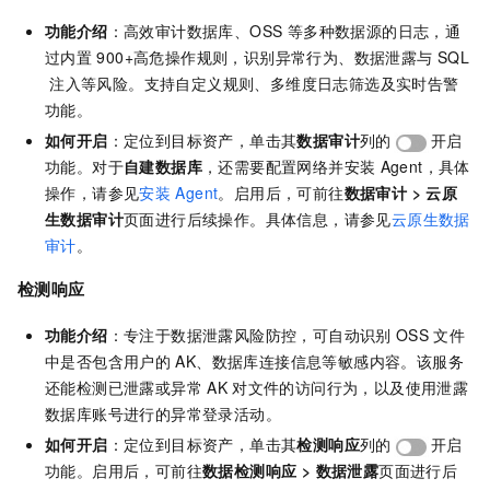
功能介绍
：高效审计数据库、OSS 等多种数据源的日志，通
过内置
900+高危操作规则，识别异常行为、数据泄露与
SQL
注入等风险。支持自定义规则、多维度日志筛选及实时告警
功能。
如何开启
：定位到目标资产，单击其
数据审计
列的
开启
功能。对于
自建数据库
，还需要配置网络并安装
Agent，具体
操作，请参见
安装
Agent
。启用后，可前往
数据审计
>
云原
生数据审计
页面进行后续操作。具体信息，请参见
云原生数据
审计
。
检测响应
功能介绍
：专注于数据泄露风险防控，可自动识别
OSS
文件
中是否包含用户的
AK、数据库连接信息等敏感内容。该服务
还能检测已泄露或异常
AK
对文件的访问行为，以及使用泄露
数据库账号进行的异常登录活动。
如何开启
：定位到目标资产，单击其
检测响应
列的
开启
功能。启用后，可前往
数据检测响应
>
数据泄露
页面进行后