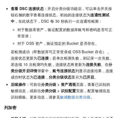
查看
DSC
连接状态
：开启分类分级功能后，可以单击开关按
钮右侧的数字查看连接状态。初始的连接状态为
连通性测试
中
，在此状态下，DSC 每 30 秒执行一次连通性检测：
对于数据库资产，验证配置的数据库账号和密码是否可正
常登录；
对于 OSS 资产，验证指定的 Bucket 是否存在。
若检测成功（即数据库可正常登录或 OSS Bucket 存在），
连接状态更新为
已连接
；若单次检测失败，则记录一次失败。
若连续 10 次检测均失败，连接状态将更新为
连接失败
。在
分
类分级开启详情
弹窗中，
账号连接状态
列显示连接结果，连接
成功时状态为
已连接
，
分类分级状态
显示为
已开启
。
后续操作
：可前往
分类分级
>
资产透视
页面，查看已识别的
敏感信息，或前往
分类分级
>
识别配置
页面，配置敏感信息
识别模板。更多信息，请参见
敏感数据分类分级
。
列加密