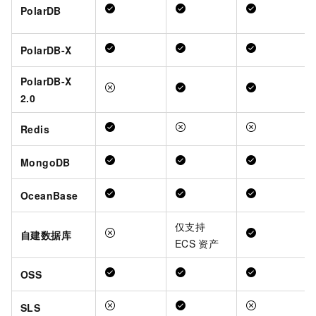
PolarDB
PolarDB-X
PolarDB-X
2.0
Redis
MongoDB
OceanBase
仅支持
自建数据库
ECS
资产
OSS
SLS