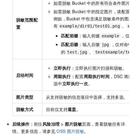
如需脱敏
Bucket
中的所有符合条件图片
如需脱敏
Bucket
中的指定图片，请配置
例如，Bucket
中包含满足脱敏条件的图片
脱敏范围配
有
、
example/dir01/test01.png
ex
置
匹配前缀
：输入前缀
，仅对
example
匹配后缀
：输入后缀
，仅对命中
jpg
的
、
test.jpg
testexample/tes
立即执行
：立即执行图片扫描和脱敏。
启动时间
周期执行
：配置
周期执行时间
，DSC
将按
选中
立即执行一次
。
图片类型
从支持脱敏的信息项目中选择，支持多选。
脱敏方式
目前仅支持
遮盖
。
后续操作
：前往
风险治理
>
图片脱敏
页面，查看脱敏任务详
情。更多信息，请参见
OSS
图片脱敏
。