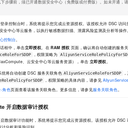
服务生态伙伴
以下步骤前，须已开通数据安全中心（免费版或付费版）。如未开通，
视觉 Coding、空间感知、多模态思考等全面升级
1M上下文，专为长程任务能力而生
云工开物
企业应用
Night Plan 支持 Qwen 3.8-Max
AI 办公
NEW
Red Hat
30+ 款产品免费体验
夜间 5 折，Qwen/Meoo/TokenPlan 客户专享
AI智能应用
科研合作
ERP
堂（旗舰版）
SUSE
智能客服
次登录控制台时，系统将提示您完成云资源授权。该授权允许
DSC
访问
AI 应用构建
大模型原生
CRM
2个月
自动承接线索
安全中心等云服务，以执行敏感数据扫描、泄露风险监测及分析等操作
建站小程序
Qoder
大模型服务平台百炼-应用模版
OA 办公系统
HOT
NEW
心控制台
。
面向真实软件
个人版上线、团队版降价；千问3.8-Max首发发尝鲜
丰富多元化的应用模版和解决方案
力提升
财税管理
模板建站
对话框中，单击
立即授权
。在
RAM
授权
页面，确认将自动创建的服务关
，权限策略为
万有无界
大模型服务平台百炼-智能体
ceRoleForSDDP
AliyunServiceRolePolicyForSD
400电话
定制建站
的模型效果
灵活可视化地构建企业级 Agent
MaxCompute、云安全中心等云服务资源），单击
立即授权
。
方案
广告营销
模板小程序
秒悟
人工智能平台 PAI
系统将自动创建
DSC
服务关联角色
，
AliyunServiceRoleForSDDP
定制小程序
云端极速 AI 
新一代 AI 视频生成模型，深度适配广告营销等场景
AI Native 的算法工程平台，一站式完成建模、训练、推理服务部署
，权限策略的具体内容，请参见
AliyunServi
eRolePolicyForSDDP
APP 开发
-角色
页面查看该服务关联角色。更多信息，请参见
服务关联角色
。
建站系统
te
开启数据审计授权
AI 应用
10分钟微调：让0.6B模型媲美235B模型
多模态数据信
依托云原生高可用架构,实现Dify私有化部署
用1%尺寸在特定领域达到大模型90%以上效果
开启数据审计功能时，系统将提示您完成云资源授权。该授权允许
DSC
审计分析和风险识别。