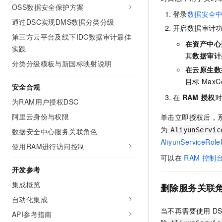
10 分钟在聊天系统中增加
OSS数据安全保护方案
专有云
登录
数据安全
通过DSC实现DMS数据分类分级
开启数据审计
第三方云平台及线下IDC数据审计最佳
在
资产中心
实践
其
数据审计
分类分级模板与新国标映射说明
在
云原生数
目标
MaxC
安全合规
在
RAM
授权
为RAM用户授权DSC
阿里云身份与权限
单击立即授权后，
为
AliyunServic
数据安全中心服务关联角色
AliyunServiceRol
使用RAM进行访问控制
可以在
RAM
控制台
开发参考
集成概览
删除服务关联
自动化集成
当不再需要使用
D
API参考指南