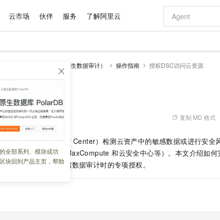
云市场
伙伴
服务
了解阿里云
AI 特惠
数据与 API
成为产品伙伴
企业增值服务
最佳实践
价格计算器
AI 场景体
基础软件
产品伙伴合
阿里云认证
市场活动
配置报价
大模型
数据安全中心（包含云原生数据审计）
操作指南
授权DSC访问云资源
自助选配和估算价格
步到位
域名与网站
智启 AI 普惠权益
产品生态集成认证中心
企业支持计划
云上春晚
Qwen Audio：打造专属 AI 语音助手
千问官方 MaaS 平台，为开发者和 Agent 而生，新用户赠送 1 亿 + tokens 额度
云服务器 EC
一句话生成原生
AI Coding
阿里云Maa
2026 阿里云
为企业打
数据集
Windows
大模型认证
模型
NEW
NEW
格式还原
值低价云产品抢先购
提供智能易用的域名与建站服务
至高享 1亿+免费 tokens，加速 Al 应用落地
Qwen-Audio-3.0-Realtime 端到端实时语音角色扮演
安全可靠、弹
输入一句话想法,
智能编程，一键
访问云资源
产品生态伙伴
专家技术服务
云上奥运之旅
弹性计算合作
阿里云中企出
手机三要素
宝塔 Linux
全部认证
价格优势
开源旗舰模型
对象存储 OSS
即刻拥有 DeepSeek-V4-Pro
阿里云 OPC 创新助力计划
云数据库 RD
一键部署幻兽
AI 电商营销
产品生态伙伴工作台
企业增值服务台
云栖战略参考
云存储合作计
云栖大会
身份实名认证
CentOS
训练营
推动算力普惠，释放技术红利
的大模型服务
最高返9万
真正可用的 1M 上下文,一次完成代码全链路开发
轻松解锁专属 DeepSeek-V4-Pro
至高百万元 Token 补贴，加速一人公司成长
稳定、安全、高性价比、高性能的云存储服务
一键购买专属
从图文生成到
复制 MD 格式
 09:36:07
云上的中国
数据库合作计
活动全景
短信
Docker
图片和
自进化智能体
人工智能平台 PAI
5 分钟轻松部署专属 QwenPaw
Token Plan 模型订阅计划
Qoder
高效搭建 AI
AI 广告创作
企业成长
大模型
NEW
HOT
信息公告
心
DSC（Data Security Center）
检测云资产中的敏感数据或进行安全
看见新力量
云网络合作计
OCR 文字识别
JAVA
级电脑
越聪明
证享300元代金券
一站式AI开发、训练和推理服务
Qwen3.8-Max 首发尝鲜，限时加量 10 倍，夜间低至2折
从聊天伙伴进化为能主动干活的本地数字员工
面向真实软件
图文、视频一
的全部系列、模块或功
Kimi-K3
HappyHors
源（如 OSS、RDS、MaxCompute 和云安全中心等）。本文介绍如何
NEW
魔搭 Mode
loud
服务实践
官网公告
区块回到产品主页，帮助
Kimi 最新旗舰模型，长程编程与推理利器
让文字生成流
金融模力时刻
Salesforce O
版
 MaxCompute 开启数据审计时的专项授权。
发票查验
全能环境
Qoder CN
Claude Code + GStack 打造工程团队
千问办公，限时限量积分加倍
云原生数据库 P
低代码高效构
AI 建站
NEW
作计划
计划
创新中心
魔搭 ModelSc
健康状态
让AI从“聊天伙伴”进化为能干活的“数字员工”
覆盖公网/内网、递归/权威、移动APP等全场景解析服务
安装技能 GStack，拥有专属 AI 工程团队
你的AI工作搭子，覆盖日常办公高频场景
基于千问大模型等，支持代码智能生成、研发智能问答
0 代码专业建
客户案例
天气预报查询
操作系统
Deepseek-v4-pro
HappyHors
态合作计划
态智能体模型
旗舰 MoE 大模型，百万上下文与顶尖推理能力
图生视频，流
Compute
同享
容器服务 Kubernetes 版 ACK
万小智 AI 建站低至 15元/月
云防火墙
AI 短剧/漫剧
快递物流查询
WordPress
成为服务伙
高校合作
式云数据仓库
点，立即开启云上创新
提供一站式管理容器应用的 K8s 服务
送.CN域名，送备案服务码
云原生的云上
AI助力短剧
GLM-5.2
Wan2.7-T
Ubuntu