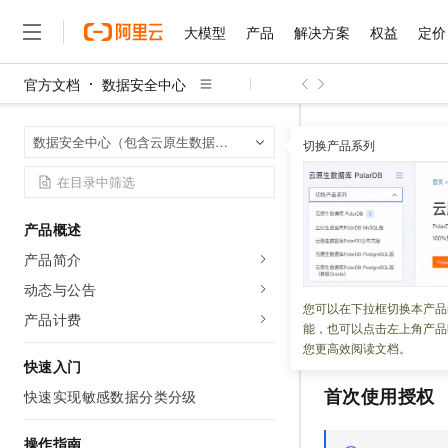
大模型
产品
解决方案
权益
定价
官方文档
数据安全中心
大模型
产品
解决方案
权益
定价
云市场
伙伴
服务
了解阿里云
精选产品
精选解决方案
普惠上云
产品定价
精选商城
成为销售伙伴
售前咨询
为什么选择阿里云
千问AI平台
数据安全中心
首页
数据安全中心（包含云原生数据审计）
了解云产品的定价详情
切换产品系列
大模型服务平台百炼
睿译宝，AI翻译排版一
普惠上云 官方力荐
分销伙伴
在线服务
网站建设
什么是云计算
大
大模型服务与应用平台
上传文档即自动完成翻译和
云服务器38元/年起，超
授权DSC
咨询伙伴
多端小程序
技术领先
云上成本管理
售后服务
千问大模型
GLM-5.2：长任务时代
官方推荐返现计划
大模型
大模型
精选产品
精选解决方案
Salesforce 国际版订阅
稳定可靠
产品概述
管理和优化成本
多元化、高性能、安全可靠
推荐新用户得奖励，单订单
更新时间：
2026-06-02
销售伙伴合作计划
自助服务
产品简介
友盟天域
安全合规
人工智能与机器学习
AI
文本生成
无影云电脑
Hermes Agent，打造
云工开物
在使用
数据安全中
无影生态合作计划
在线服务
动态与公告
观测云
分析师报告
随时随地安全接入的云上超
自主进化，持久记忆，越用
高校专属算力普惠，学生认
计算
互联网应用开发
您可以在下拉框切换本产品
Qwen3.8-Max
DSC 访问相关云资
HOT
产品计费
Salesforce On Alibaba C
工单服务
能，也可以点击左上角产品
智能体时代全能旗舰模型
Tuya 物联网平台阿里云
研究报告与白皮书
包括首次使用授权和为
云解析DNS
快速拥有专属 OpenClaw
Consulting Partner 合
大数据
容器
您更高效阅读文档。
免费试用
短信专区
快速入门
蓝凌 OA
Qwen3.7-Plus
AI 大模型销售与服务生
现代化应用
存储
天池大赛
首次使用授权
能看、能想、能动手的多模
快速实现敏感数据分类分级
云原生大数据计算服务 Max
解决方案免费试用 新老
电子合同
面向分析的企业级SaaS模
最高领取价值200元试用
安全
网络与CDN
AI 算法大赛
Qwen3-VL-Plus
操作指南
畅捷通