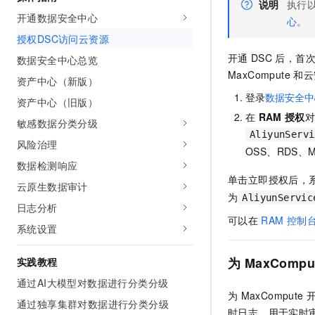
说明
执行
AI 产品 免费试用
网络
安全
云开发大赛
开通数据安全中心
心
。
Tableau 订阅
1亿+ 大模型 tokens 和 
授权DSC访问云资源
可观测
入门学习赛
中间件
AI空中课堂在线直播课
140+云产品 免费试用
开通
DSC
后，首
数据安全中心总览
大模型服务
上云与迁云
产品新客免费试用，最长1
数据库
MaxCompute
和云
资产中心（新版）
生态解决方案
千问AI平台-Token Plan
企业出海
登录
数据安全中
大模型ACA认证体验
资产中心（旧版）
大数据计算
助力企业全员 AI 认知与能
行业生态解决方案
在
RAM
授权
敏感数据分类分级
政企业务
媒体服务
千问AI平台-模型体验
AliyunServi
开发者生态解决方案
风险治理
在线体验全尺寸、多种模态
OSS、RDS、
企业服务与云通信
数据检测响应
AI 开发和 AI 应用解决
Happy 系列大模型
单击立即授权后，
云原生数据审计
域名与网站
为
AliyunServic
日志分析
终端用户计算
可以在
RAM
控制台
系统设置
Serverless
大模型解决方案
为
MaxCompu
实践教程
开发工具
快速部署 Dify，高效搭建 
通过AI大模型对数据进行分类分级
为
MaxCompute
迁移与运维管理
通过独享集群对数据进行分类分级
时日志，用于实时