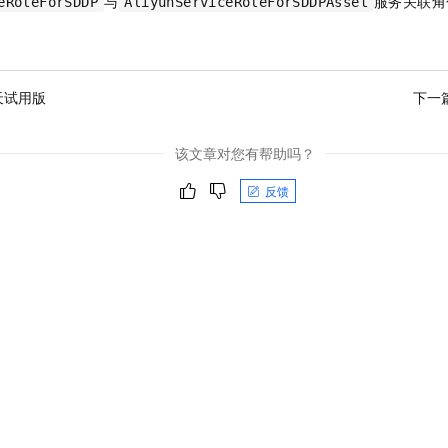
与
服务关联角
eRoleForSDDP
AliyunServiceRoleForSDDPAsset
天试用版
下一
该文章对您有帮助吗？
反馈