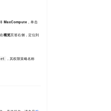
t.diy 一步搞定创意建站
构建大模型应用的安全防护体系
通过自然语言交互简化开发流程,全栈开发支持
通过阿里云安全产品对 AI 应用进行安全防护
择
MaxCompute
，单击
在
概览
页签右侧，定位到
，其权限策略名称
set