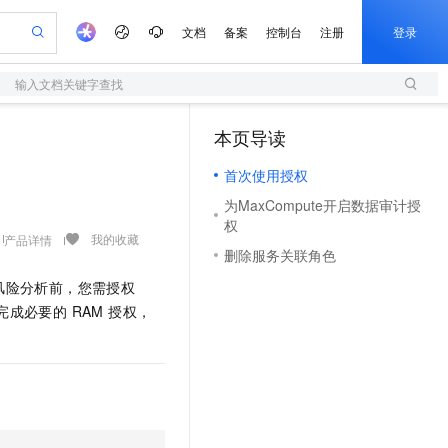
文档
备案
控制台
注册
登录
输入文档关键字查找
验
作计划
器
AI 活动
专业服务
服务伙伴合作计划
开发者社区
加入我们
服务平台百炼
阿里云 OPC 创新助力计划
本页导读
（1）
一站式生成采购清单，支持单品或批量购买
S
可编辑精美 PPT 文稿
S产品伙伴计划（繁花）
峰会
造的大模型服务与应用开发平台
轻量应用服务器
Agency Agents：拥有专属领域专家
AI 生产力先锋
Al MaaS 服务伙伴赋能合作
域名
博文
Careers
至高可申请百万元
首次使用授权
性可伸缩的云计算服务
 轻松生成专业的 PPT
开启高性价比 AI 编程新体验
先锋实践拓展 AI 生产力的边界
快速构建应用程序和网站，即刻迈出上云第一步
多领域专家智能体,一键组建 AI 虚拟交付团队
Token 补贴，五大权
计划
海大会
伙伴信用分合作计划
商标
问答
社会招聘
为MaxCompute开启数据审计授
益加速 OPC 成功
S
帕鲁游戏服务器
数字证书管理服务（原SSL证书）
HappyHorse 打造一站式影视创作平台
飞天发布时刻
HOT
权
划
备案
电子书
校园招聘
联机服务器，轻松开启游戏
视频创作，一键激活电商全链路生产力
全托管，含MySQL、PostgreSQL、SQL Server、MariaDB多引擎
实现全站 HTTPS，呈现可信的 Web 访问
所见，即是所愿
可视化编排打通从文字构思到成片全链路闭环
我的收藏
产品详情
更多支持
删除服务关联角色
划
公司注册
镜像站
视频生成
语音识别与合成
 智能体与工作流应用
短信服务
漫剧工坊：一站式动画创作平台
AI 实训营
风险分析前，您需授权
合作伙伴培训与认证
划
上云迁移
的智能体编程平台
站生成，高效打造优质广告素材
通过阿里云百炼高效搭建AI应用,助力高效开发
快速生产连贯的高质量长漫剧
从基础到进阶，Agent 创客手把手教你
国内短信简单易用，安全可靠，秒级触达，全球覆盖200+国家和地区。
e-1.1-T2V
Qwen3-TTS-Flash
完成必要的 RAM 授权，
lScope
我要反馈
查询合作伙伴
畅细腻的高质量视频
离线语音合成大模型，多语言方言自适应，低延迟高稳定
n Alibaba Cloud ISV 合作
代维服务
olarDB
建企业门户网站
大数据开发治理平台 DataWorks
10 分钟搭建微信、支付宝小程序
创新加速
ope
登录合作伙伴管理后台
我要建议
站，无忧落地极速上线
以可视化方式快速构建移动和 PC 门户网站
100%兼容MySQL、PostgreSQL，兼容Oracle，支持集中和分布式
高效部署网站，快速应用到小程序
Data Agent 驱动的一站式 Data+AI 开发治理平台
e-1.1-I2V
Cosyvoice-V3-Flash
安全
畅自然，细节丰富
高表现力语音合成大模型，语音克隆听感自然
我要投诉
上云场景组合购
伴
边界网络安全防护产品
漫剧创作，剧本、分镜、视频高效生成
覆盖90%+业务场景，专享组合折扣价
2V
VPN
Fun-ASR