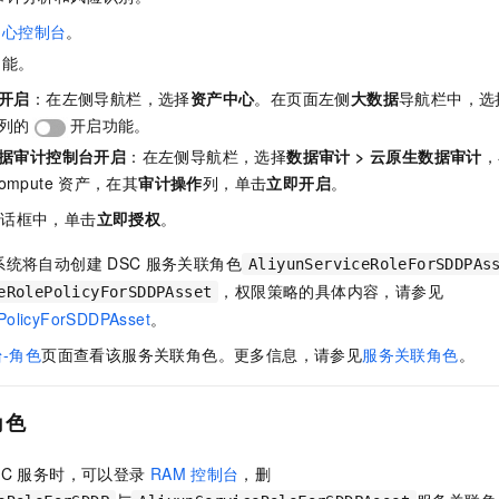
一个 AI 助手
即刻拥有 DeepSeek-R1 满血版
超强辅助，Bol
中心控制台
。
在企业官网、通讯软件中为客户提供 AI 客服
多种方案随心选，轻松解锁专属 DeepSeek
功能。
开启
：在左侧导航栏，选择
资产中心
。在页面左侧
大数据
导航栏中，选
列的
开启功能。
据审计
控制台开启
：在左侧导航栏，选择
数据审计
>
云原生数据审计
，
ompute
资产，在其
审计操作
列，单击
立即开启
。
对话框中，单击
立即授权
。
系统将自动创建
DSC
服务关联角色
AliyunServiceRoleForSDDPAs
，权限策略的具体内容，请参见
eRolePolicyForSDDPAsset
ePolicyForSDDPAsset
。
-角色
页面查看该服务关联角色。更多信息，请参见
服务关联角色
。
角色
SC
服务时，可以登录
RAM
控制台
，删