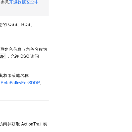
请参见
开通数据安全中
文戏情感细腻自然，动作戏激烈拳拳到肉，实现更强表演能力
支持中英文自由切换，具备更强的噪声鲁棒性
云聚AI 严选权益
SSL 证书
，一键激活高效办公新体验
精选AI产品，从模型到应用全链提效
堡垒机
AI 用量加速计划
您的
OSS、RDS、
应用
防火墙
、识别商机，让客服更高效、服务更出色。
新老同享，达量后返
。
千问办公
主机安全
NEW
的智能体编程平台
一站式AI生产力平台
联角色信息（角色名称为
AI 应用及服务市场
，允许
DSC
访问
伶鹊
DP
企业级人与Agent协作平台，接入和调度多个数字员工
智能客服平台，对话机器人、对话分析、智能外呼
AI 应用
大模型服务平台百炼 - 全妙
其权限策略名称
大模型
应用创作平台
多模态内容创作工具，已接入 DeepSeek
ceRolePolicyForSDDP
。
自然语言处理
数据标注
机器学习
息提取
与 AI 智能体进行实时音视频通话
从文本、图片、视频中提取结构化的属性信息
构建支持视频理解的 AI 音视频实时通话应用
访问并获取
ActionTrail
实