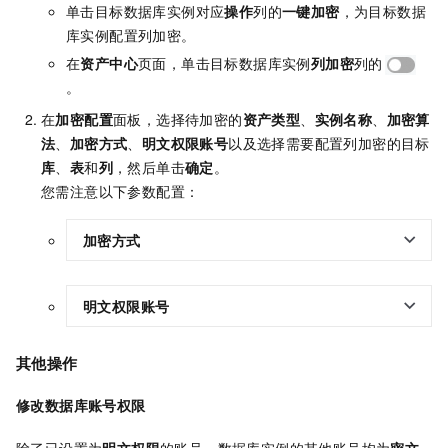
单击目标数据库实例对应
操作
列的
一键加密
，为目标数据
库实例配置列加密。
在
资产中心
页面，单击目标数据库实例
列加密
列的
。
在
加密配置
面板，选择待加密的
资产类型
、
实例名称
、
加密算
法
、
加密方式
、
明文权限账号
以及选择需要配置列加密的目标
库
、
表
和
列
，然后单击
确定
。
您需注意以下参数配置：
加密方式
明文权限账号
其他操作
修改数据库账号权限
除了已设置为
明文权限
的账号，数据库实例的其他账号均为
密文