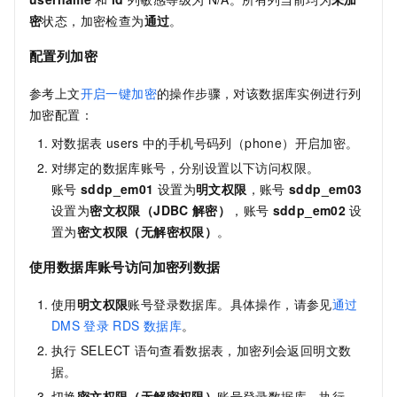
密
状态，加密检查为
通过
。
配置列加密
参考上文
开启一键加密
的操作步骤，对该数据库实例进行列
加密配置：
对数据表
users
中的手机号码列（phone）开启加密。
对绑定的数据库账号，分别设置以下访问权限。
账号
sddp_em01
设置为
明文权限
，账号
sddp_em03
设置为
密文权限（JDBC
解密）
，账号
sddp_em02
设
置为
密文权限（无解密权限）
。
使用数据库账号访问加密列数据
使用
明文权限
账号登录数据库。具体操作，请参见
通过
DMS
登录
RDS
数据库
。
执行
SELECT
语句查看数据表，加密列会返回明文数
据。
切换
密文权限（无解密权限）
账号登录数据库，执行