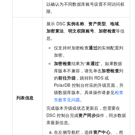
以确认为不同数据库账号设置不同访问权
限。
展示
DSC
实例名称
、
资产类型
、
地域
、
加密算法
、
明文权限账号
、
加密检查
等信
息。
仅支持对加密检查
通过
的实例配置列
加密。
加密检查
结果为“
未通过
”。如果数据
库版本不兼容，请先单击
加密检查
列
的
前往升级
，跳转到
RDS
或
PolarDB
控制台对应的升级页面，升
级数据库版本。具体操作请参见
检查
列表信息
失败常见问题
。
完成版本升级或状态更新后，您需要在
DSC
控制台完成
资产同步
操作，同步数据
库最新信息。
在左侧导航栏，选择
资产中心
。
，然