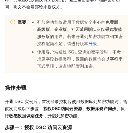
问，明文不会暴露给未授权方。
重要
列加密功能仅适用于数据安全中心的
免费版
、
高级版
、
企业版、7
天试用版
以及
仅采购增值
服务版
的用户。若未开通列加密功能或列加密
授权配额不足，请进行版本
升级
。
使用客户端通过
SQL
查询加密字段时，不考
虑原字段数据类型，返回的数据均会以
字符串
形式呈现，请谨慎配置列加密。
操作步骤
开通
DSC
实例后，首次登录控制台使用数据库列加密功能时，需
依次完成以下步骤：
授权
DSC
访问云资源
、
数据库资产同步
、执
行
敏感数据识别任务
，
开启列加密
功能。
步骤一：授权
DSC
访问云资源