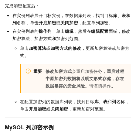
完成加密配置后：
在实例列表展开目标实例，在数据库列表，找到目标
库
、
表
和
列
名称，单击
开启加密
或
关闭加密
，配置单列加密。
在实例列表的
操作
列，单击
编辑
，然后在
编辑配置
面板，修改
加密算法、加密方式和加密列范围。
单击
加密算法
或
加密方式
的
修改
，更新加密算法或加密方
式。
重要
修改加密方式
会重启加密任务，
重启过程
中原加密列数据将以明文形式存储
，
存在
数据暴露的安全风险
。请谨慎操作
。
在配置加密列的数据库列表，找到目标
库
、
表
和
列
名称，
单击
开启加密
或
关闭加密
，更新加密列范围。
MySQL
列加密示例