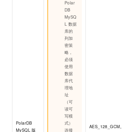
Polar
DB
MySQ
L
数据
库的
列加
密策
略，
必须
使用
数据
库代
理地
址
（可
读可
写模
PolarDB
式）
AES_128_GCM。
MySQL
版
连接