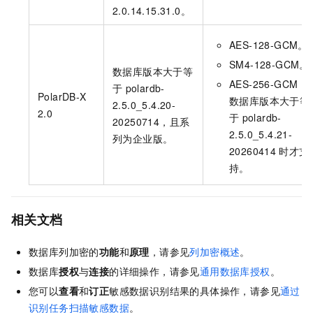
2.0.14.15.31.0
。
AES-128-GCM。
SM4-128-GCM。
数据库版本大于等
AES-256-GCM：
于
polardb-
PolarDB-X
数据库版本大于等
2.5.0_5.4.20-
2.0
于
polardb-
20250714，且系
2.5.0_5.4.21-
列为企业版。
20260414
时才支
持。
相关文档
数据库列加密的
功能
和
原理
，请参见
列加密概述
。
数据库
授权
与
连接
的详细操作，请参见
通用数据库授权
。
您可以
查看
和
订正
敏感数据识别结果的具体操作，请参见
通过
识别任务扫描敏感数据
。