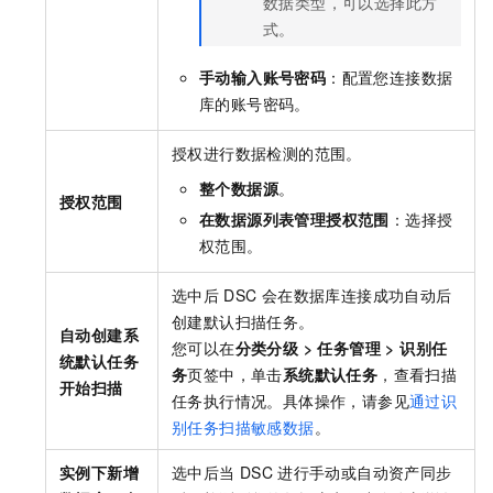
数据类型，可以选择此方
式。
手动输入账号密码
：配置您连接数据
库的账号密码。
授权进行数据检测的范围。
整个数据源
。
授权范围
在数据源列表管理授权范围
：选择授
权范围。
选中后
DSC
会在数据库连接成功自动后
创建默认扫描任务。
自动创建系
您可以在
分类分级
>
任务管理
>
识别任
统默认任务
务
页签中，单击
系统默认任务
，查看扫描
开始扫描
任务执行情况。具体操作，请参见
通过识
别任务扫描敏感数据
。
实例下新增
选中后当
DSC
进行手动或自动资产同步