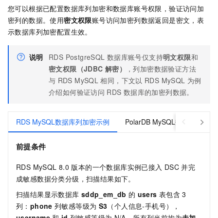
您可以根据已配置数据库列加密和数据库账号权限，验证访问加
密列的数据。使用
密文权限
账号访问加密列数据返回是密文，表
示数据库列加密配置生效。
说明
RDS PostgreSQL
数据库账号仅支持
明文权限
和
密文权限（JDBC
解密）
，列加密数据验证方法
与
RDS MySQL
相同，下文以
RDS MySQL
为例
介绍如何验证访问
RDS
数据库的加密列数据。
RDS MySQL数据库列加密示例
PolarDB MySQL数据库列加
前提条件
RDS MySQL 8.0
版本的一个数据库实例已接入
DSC
并完
成敏感数据分类分级，扫描结果如下。
扫描结果显示数据库
sddp_em_db
的
users
表包含
3
列：
phone
列敏感等级为
S3
（个人信息-手机号），
username
和
id
列敏感等级为
N/A。所有列当前均为
未加