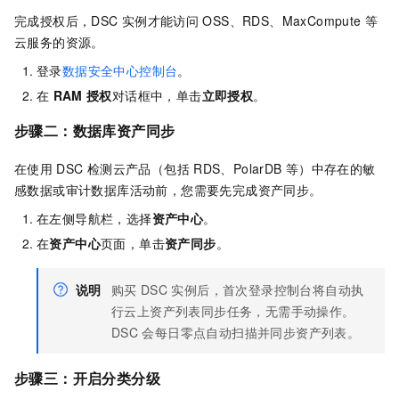
完成授权后，
DSC
实例才能访问
OSS、RDS、MaxCompute
等
云服务的资源。
登录
数据安全中心控制台
。
在
RAM
授权
对话框中，单击
立即授权
。
步骤二：数据库资产同步
在使用
DSC
检测云产品（包括
RDS、PolarDB
等）中存在的敏
感数据或审计数据库活动前，您需要先完成资产同步。
在左侧导航栏，选择
资产中心
。
在
资产中心
页面，单击
资产同步
。
说明
购买
DSC
实例后，首次登录控制台将自动执
行云上资产列表同步任务，无需手动操作。
DSC
会每日零点自动扫描并同步资产列表。
步骤三：开启分类分级