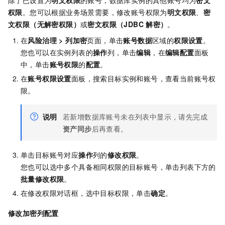
权限
。您可以根据业务场景需要，修改账号权限为
明文权限
、
密
文权限（无解密权限）
或
密文权限（JDBC
解密）
。
在
风险治理
>
列加密
页面，单击
账号数据
区域的
权限设置
。
您也可以在实例列表的
操作
列，单击
编辑
，在
编辑配置
面板
中，单击
账号权限
的
配置
。
在
账号权限设置
面板，搜索目标实例和账号，查看当前账号权
限。
说明
若新增数据库账号未在列表中显示，请先完成
资产同步
后再查看。
单击目标账号对应
操作
列的
修改权限
。
您也可以选中多个具备相同权限的目标账号，单击列表下方的
批量修改权限
。
在修改权限对话框，选中目标权限，单击
确定
。
修改加密列配置