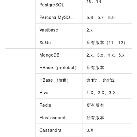
10、14
PostgreSQL
Percona MySQL
5.6、5.7、8.0
Vastbase
2.x
XuGu
所有版本（11、12）
MongoDB
2.x、3.x、4.x、5.x
HBase（protobuf）
所有版本
HBase（thrift）
thrift1、thrift2
Hive
1.X、2.X、3.X
Redis
所有版本
Elasticsearch
所有版本
Cassandra
3.X