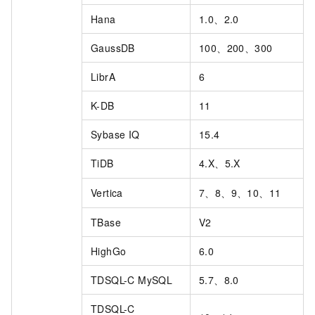
Hana
1.0、2.0
GaussDB
100、200、300
LibrA
6
K-DB
11
Sybase IQ
15.4
TiDB
4.X、5.X
Vertica
7、8、9、10、11
TBase
V2
HighGo
6.0
TDSQL-C MySQL
5.7、8.0
TDSQL-C