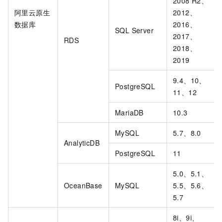
2008 R2、
阿里云原生
2012、
数据库
2016、
SQL Server
2017、
RDS
2018、
2019
9.4、10、
PostgreSQL
11、12
MariaDB
10.3
MySQL
5.7、8.0
AnalyticDB
PostgreSQL
11
5.0、5.1、
OceanBase
MySQL
5.5、5.6、
5.7
8i、9i、