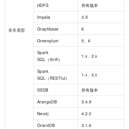
HDFS
所有版本
Impala
3.X
Graphbase
6
非关系型
Greenplum
5、6
Spark
1.x、2.x
SQL（thrift）
Spark
1.x、2.x
SQL（RESTful）
SSDB
所有版本
ArangoDB
3.4.9
Neo4j
4.2.0
OrientDB
3.1.6