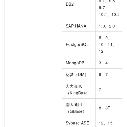
9.1、9.5、
DB2
9.7、
10.1、10.5
SAP HANA
1.0、2.0
8、9、
PostgreSQL
10、11、
12
MongoDB
3、4
达梦（DM）
6、7
人大金仓
7
（KingBase）
南大通用
8、8T
（GBase）
Sybase ASE
12、15