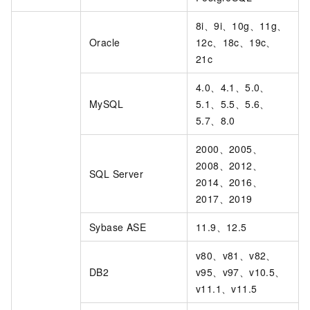
8i、9i、10g、11g、
Oracle
12c、18c、19c、
21c
4.0、4.1、5.0、
MySQL
5.1、5.5、5.6、
5.7、8.0
2000、2005、
2008、2012、
SQL Server
2014、2016、
2017、2019
Sybase ASE
11.9、12.5
v80、v81、v82、
DB2
v95、v97、v10.5、
v11.1、v11.5