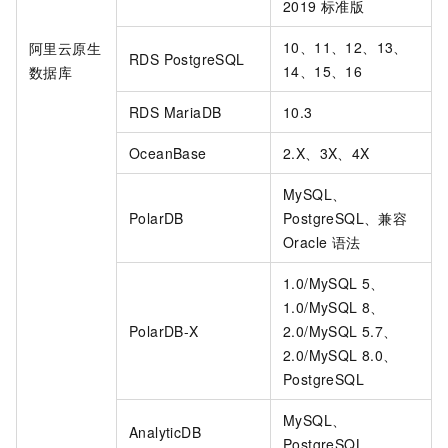
2019
标准版
10、11、12、13、
阿里云原生
RDS PostgreSQL
14、15、16
数据库
RDS MariaDB
10.3
OceanBase
2.X、3X、4X
MySQL、
PolarDB
PostgreSQL、兼容
Oracle
语法
1.0/MySQL 5、
1.0/MySQL 8、
PolarDB-X
2.0/MySQL 5.7、
2.0/MySQL 8.0、
PostgreSQL
MySQL、
AnalyticDB
PostgreSQL