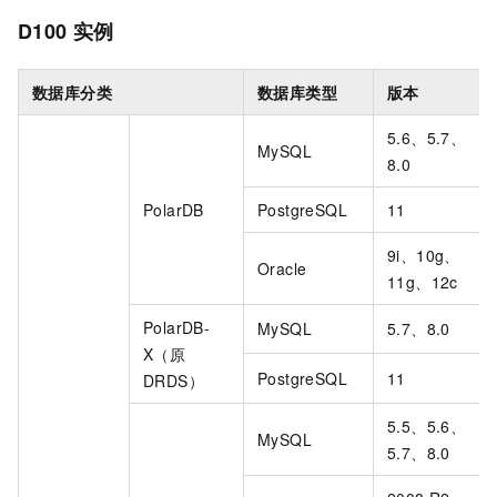
D100
实例
数据库分类
数据库类型
版本
5.6、5.7、
MySQL
8.0
PolarDB
PostgreSQL
11
9i、10g、
Oracle
11g、12c
PolarDB-
MySQL
5.7、8.0
X（原
PostgreSQL
11
DRDS）
5.5、5.6、
MySQL
5.7、8.0