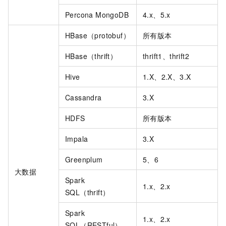
Percona MongoDB
4.x、5.x
HBase（protobuf）
所有版本
HBase（thrift）
thrift1、thrift2
Hive
1.X、2.X、3.X
Cassandra
3.X
HDFS
所有版本
Impala
3.X
Greenplum
5、6
大数据
Spark
1.x、2.x
SQL（thrift）
Spark
1.x、2.x
SQL（RESTful）