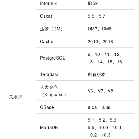
Informix
IDS9
Oscar
5.5、5.7
达梦（DM）
DM7、DM8
Cache
2010、2016
9、10、11、12、
PostgreSQL
13、14、15、16
Teradata
所有版本
人大金仓
V6、V7、V8
（Kingbase）
关系型
GBase
8.5a、8.8s
5.1、5.2、5.3、
MariaDB
5.5、10.0、10.1、
10.2、10.3