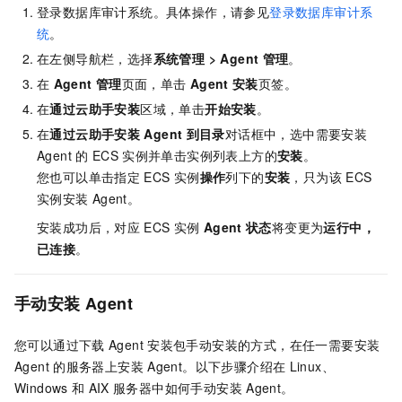
登录数据库审计系统。具体操作，请参见
登录数据库审计系
统
。
在左侧导航栏，选择
系统管理
>
Agent
管理
。
在
Agent
管理
页面，单击
Agent
安装
页签。
在
通过云助手安装
区域，单击
开始安装
。
在
通过云助手安装
Agent
到目录
对话框中，选中需要安装
Agent
的
ECS
实例并单击实例列表上方的
安装
。
您也可以单击指定
ECS
实例
操作
列下的
安装
，只为该
ECS
实例安装
Agent。
安装成功后，对应
ECS
实例
Agent
状态
将变更为
运行中，
已连接
。
手动安装
Agent
您可以通过下载
Agent
安装包手动安装的方式，在任一需要安装
Agent
的服务器上安装
Agent。以下步骤介绍在
Linux、
Windows
和
AIX
服务器中如何手动安装
Agent。