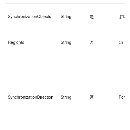
SynchronizationObjects
String
是
[{"DBN
RegionId
String
否
cn-ha
SynchronizationDirection
String
否
Forwa