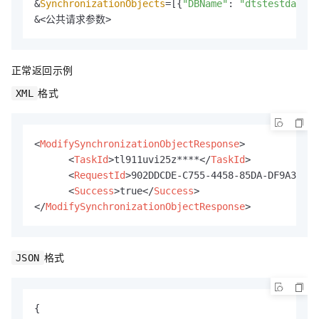
&
SynchronizationObjects
=[{
"DBName"
: 
"dtstestdata"
}
&<公共请求参数>
正常返回示例
格式
XML
<
ModifySynchronizationObjectResponse
>
<
TaskId
>
tl911uvi25z****
</
TaskId
>
<
RequestId
>
902DDCDE-C755-4458-85DA-DF9A323C*
<
Success
>
true
</
Success
>
</
ModifySynchronizationObjectResponse
>
格式
JSON
{