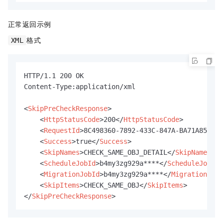
正常返回示例
格式
XML
HTTP/1.1 200 OK

Content-Type:application/xml

<
SkipPreCheckResponse
>
<
HttpStatusCode
>
200
</
HttpStatusCode
>
<
RequestId
>
8C498360-7892-433C-847A-BA71A850***
<
Success
>
true
</
Success
>
<
SkipNames
>
CHECK_SAME_OBJ_DETAIL
</
SkipNames
>
<
ScheduleJobId
>
b4my3zg929a****
</
ScheduleJobId
>
<
MigrationJobId
>
b4my3zg929a****
</
MigrationJobI
<
SkipItems
>
CHECK_SAME_OBJ
</
SkipItems
>
</
SkipPreCheckResponse
>