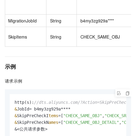
MigrationJobId
String
b4my3zg929a****
SkipItems
String
CHECK_SAME_OBJ
示例
请求示例
http(s):
//dts.aliyuncs.com/?Action=SkipPreCheck
&
&
SkipPreCheckI
tems
=
[
"CHECK_SAME_OBJ"
,
"CHECK_SRC"
&
SkipPreCheckN
ames
=
[
"CHECK_SAME_OBJ_DETAIL"
,
"CHECK
&
<公共请求参数>