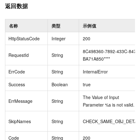
返回数据
名称
类型
示例值
HttpStatusCode
Integer
200
8C498360-7892-433C-847A
RequestId
String
BA71A850****
ErrCode
String
InternalError
Success
Boolean
true
The Value of Input
ErrMessage
String
Parameter %s is not valid.
SkipNames
String
CHECK_SAME_OBJ_DETAI
Code
String
200