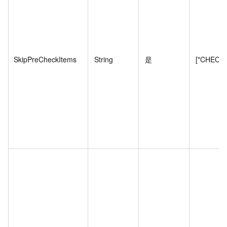
SkipPreCheckItems
String
是
["CHECK