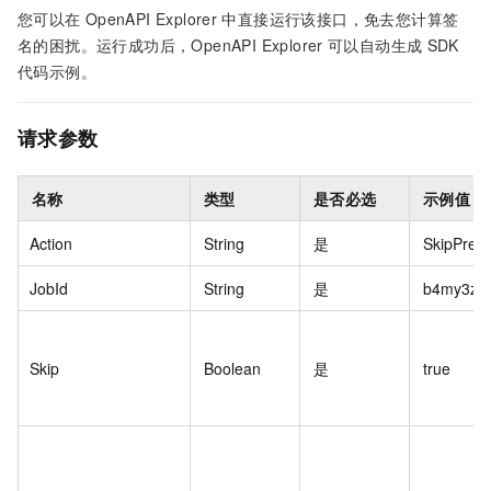
您可以在
OpenAPI Explorer
中直接运行该接口，免去您计算签
名的困扰。运行成功后，OpenAPI Explorer
可以自动生成
SDK
代码示例。
请求参数
名称
类型
是否必选
示例值
Action
String
是
SkipPreC
JobId
String
是
b4my3zg9
Skip
Boolean
是
true