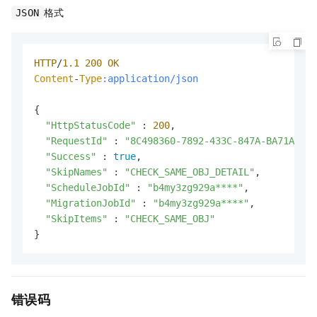
格式
JSON
HTTP
/
1.1
200
OK
Content
-
Type
:application/json
{

"HttpStatusCode"
 : 
200
,

"RequestId"
 : 
"8C498360-7892-433C-847A-BA71A850*
"Success"
 : 
true
,

"SkipNames"
 : 
"CHECK_SAME_OBJ_DETAIL"
,

"ScheduleJobId"
 : 
"b4my3zg929a****"
,

"MigrationJobId"
 : 
"b4my3zg929a****"
,

"SkipItems"
 : 
"CHECK_SAME_OBJ"
}
错误码