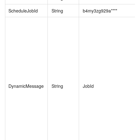
ScheduleJobId
String
b4my3zg929a****
DynamicMessage
String
JobId