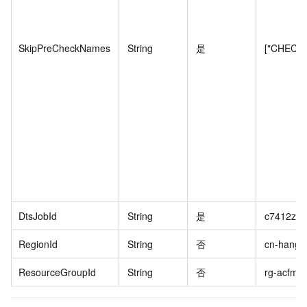
SkipPreCheckNames
String
是
["CHECK
DtsJobId
String
是
c7412z57
RegionId
String
否
cn-hangz
ResourceGroupId
String
否
rg-acfmza