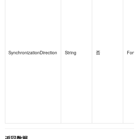
SynchronizationDirection
String
否
Forwa
返回数据