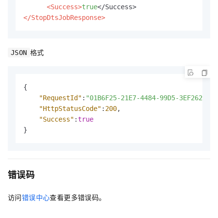
<Success>
true
</StopDtsJobResponse>
格式
JSON
{
"RequestId"
:
"01B6F25-21E7-4484-99D5-3EF2625C**
"HttpStatusCode"
:
200
,
"Success"
:
true
}
错误码
访问
错误中心
查看更多错误码。