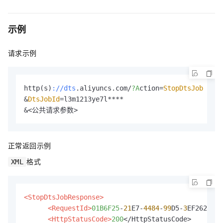
示例
请求示例
http(s)
://dts
.aliyuncs.com/
?A
ction=
StopDtsJob
&
DtsJobId
=l3m1213ye7l****

&<公共请求参数>
正常返回示例
格式
XML
<StopDtsJobResponse>
<RequestId>
01B6F25
-
21
E7-
4484
-
99
D5-
3
EF2625C**
<HttpStatusCode>
200
</HttpStatusCode>
