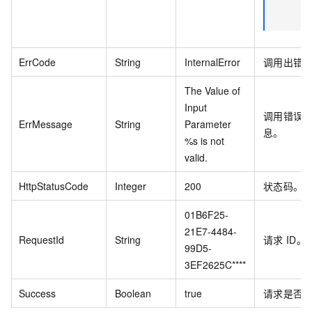
ErrCode
String
InternalError
调用出错
The Value of
Input
调用错误
ErrMessage
String
Parameter
息。
%s is not
valid.
HttpStatusCode
Integer
200
状态码。
01B6F25-
21E7-4484-
RequestId
String
请求
ID。
99D5-
3EF2625C****
Success
Boolean
true
请求是否