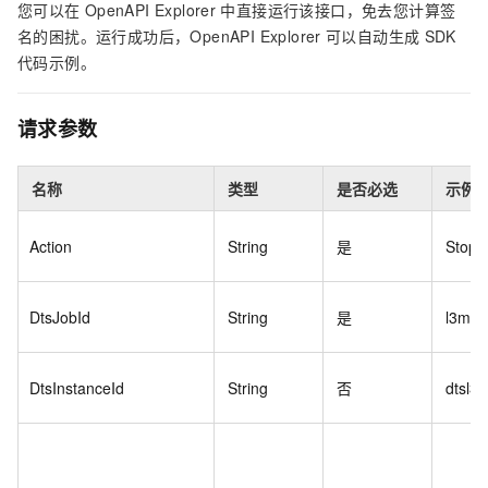
您可以在
OpenAPI Explorer
中直接运行该接口，免去您计算签
名的困扰。运行成功后，OpenAPI Explorer
可以自动生成
SDK
代码示例。
请求参数
名称
类型
是否必选
示例
Action
String
是
StopD
DtsJobId
String
是
l3m12
DtsInstanceId
String
否
dtsl3