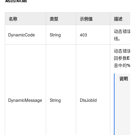
名称
类型
示例值
描述
动态错误
DynamicCode
String
403
线。
动态错误
回参数
Err
息中的
%s
说明
V
P
DynamicMessage
String
DtsJobId
i
D
g
D