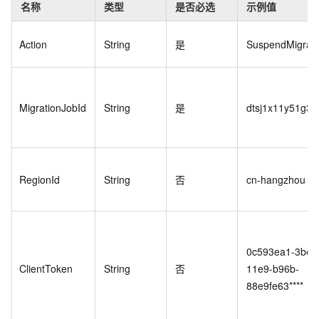
名称
类型
是否必选
示例值
Action
String
是
SuspendMigrati
MigrationJobId
String
是
dtsj1x11y51g3b*
RegionId
String
否
cn-hangzhou
0c593ea1-3bea
ClientToken
String
否
11e9-b96b-
88e9fe63****