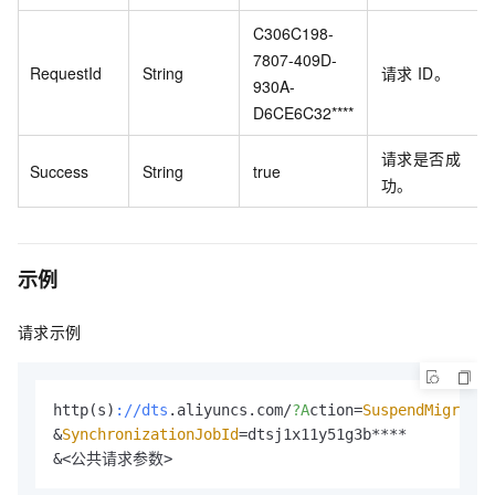
C306C198-
7807-409D-
RequestId
String
请求
ID。
930A-
D6CE6C32****
请求是否成
Success
String
true
功。
示例
请求示例
http(s)
://dts
.aliyuncs.com/
?A
ction=
SuspendMigratio
&
SynchronizationJobId
=dtsj1x11y51g3b****

&<公共请求参数>