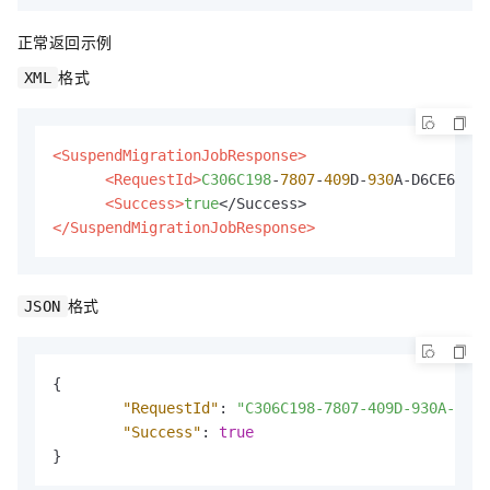
正常返回示例
格式
XML
<SuspendMigrationJobResponse>
<RequestId>
C306C198
-
7807
-
409
D-
930
A-D6CE6C32*
<Success>
true
</SuspendMigrationJobResponse>
格式
JSON
{
"RequestId"
:
"C306C198-7807-409D-930A-D6CE
"Success"
:
true
}