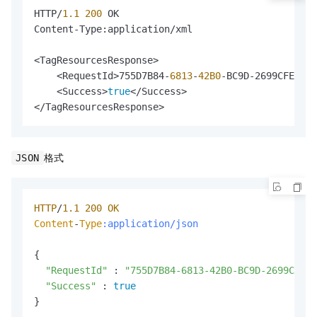
HTTP/
1.1
200
 OK

Content-Type:application/xml

<TagResourcesResponse>

    <RequestId>755D7B84-
6813
-
42B0
-BC9D-2699CFEA***
    <Success>
true
</Success>

</TagResourcesResponse>
格式
JSON
HTTP
/
1.1
200
OK
Content
-
Type
:application/json
{

"RequestId"
 : 
"755D7B84-6813-42B0-BC9D-2699CFEA*
"Success"
 : 
true
}