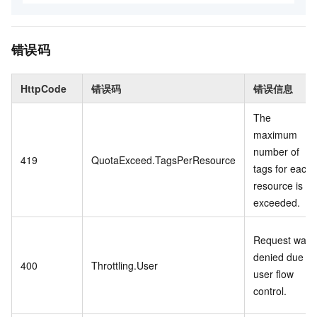
错误码
HttpCode
错误码
错误信息
The
maximum
number of
419
QuotaExceed.TagsPerResource
tags for each
resource is
exceeded.
Request was
denied due to
400
Throttling.User
user flow
control.