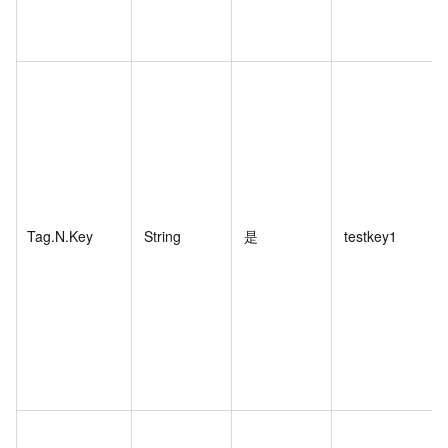
Tag.N.Key
String
是
testkey1