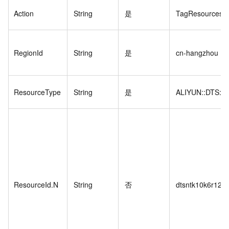
Action
String
是
TagResources
RegionId
String
是
cn-hangzhou
ResourceType
String
是
ALIYUN::DTS::
ResourceId.N
String
否
dtsntk10k6r12v**