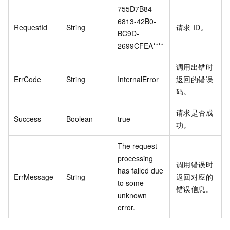
755D7B84-
6813-42B0-
RequestId
String
请求
ID。
BC9D-
2699CFEA****
调用出错时
ErrCode
String
InternalError
返回的错误
码。
请求是否成
Success
Boolean
true
功。
The request
processing
调用错误时
has failed due
ErrMessage
String
返回对应的
to some
错误信息。
unknown
error.