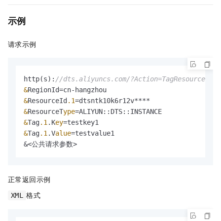
示例
请求示例
http(s):
//dts.aliyuncs.com/?Action=TagResources
&
&
ResourceId
.1
&
ResourceT
ype
=
&
Tag
.1
.K
ey
=
&
Tag
.1
.V
alue
=
testvalue1

&
<公共请求参数>
正常返回示例
格式
XML