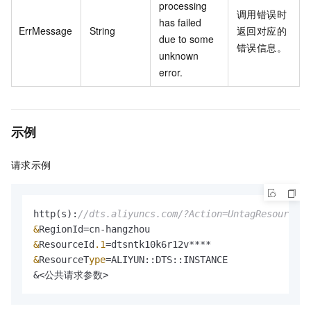
processing
调用错误时
has failed
ErrMessage
String
返回对应的
due to some
错误信息。
unknown
error.
示例
请求示例
http(s):
//dts.aliyuncs.com/?Action=UntagResources
&
&
ResourceId
.1
&
ResourceT
ype
=
ALIYUN::DTS::INSTANCE

&
<公共请求参数>