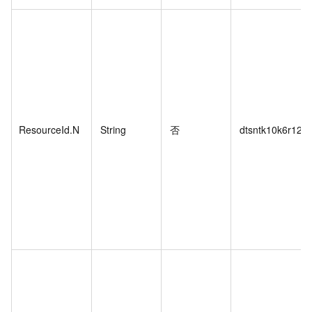
ResourceId.N
String
否
dtsntk10k6r12v**