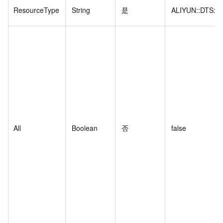
ResourceType
String
是
ALIYUN::DTS::
All
Boolean
否
false