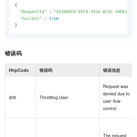
{

"RequestId"
 : 
"ED3A8FE0-EEFA-4416-BC42-34D61A52*
"Success"
 : 
true
}
错误码
HttpCode
错误码
错误信息
Request was
denied due to
400
Throttling.User
user flow
control.
The request