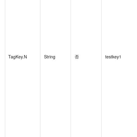
TagKey.N
String
否
testkey1