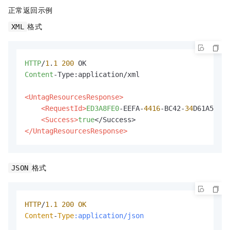
正常返回示例
格式
XML
HTTP
/
1
.
1
200
Content
-Type:application/xml

<UntagResourcesResponse>
<RequestId>
ED3A8FE0
-EEFA-
4416
-BC42-
34
D61A52***
<Success>
true
</UntagResourcesResponse>
格式
JSON
HTTP
/
1.1
200
OK
Content
-
Type
:application/json