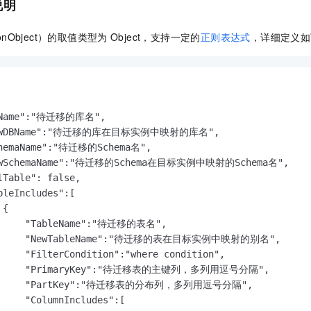
说明
服务生态伙伴
视觉 Coding、空间感知、多模态思考等全面升级
1M上下文，专为长程任务能力而生
云工开物
企业应用
Night Plan 支持 Qwen 3.8-Max
AI 办公
NEW
Red Hat
30+ 款产品免费体验
夜间 5 折，Qwen/Meoo/TokenPlan 客户专享
AI智能应用
科研合作
onObject）的取值类型为
Object，支持一定的
正则表达式
，详细定义如
ERP
堂（旗舰版）
SUSE
智能客服
AI 应用构建
大模型原生
CRM
2个月
自动承接线索
建站小程序
Qoder
大模型服务平台百炼-应用模版
OA 办公系统
HOT
NEW
面向真实软件
个人版上线、团队版降价；千问3.8-Max首发发尝鲜
丰富多元化的应用模版和解决方案
力提升
财税管理
模板建站
BName":"待迁移的库名",

万有无界
大模型服务平台百炼-智能体
NewDBName":"待迁移的库在目标实例中映射的库名",

400电话
定制建站
chemaName":"待迁移的Schema名",

的模型效果
灵活可视化地构建企业级 Agent
NewSchemaName":"待迁移的Schema在目标实例中映射的Schema名",

方案
广告营销
模板小程序
秒悟
人工智能平台 PAI
lTable": false,

定制小程序
云端极速 AI 
新一代 AI 视频生成模型，深度适配广告营销等场景
AI Native 的算法工程平台，一站式完成建模、训练、推理服务部署
bleIncludes":[

{

APP 开发
      "TableName":"待迁移的表名",

建站系统
       "NewTableName":"待迁移的表在目标实例中映射的别名",

     "FilterCondition":"where condition",

       "PrimaryKey":"待迁移表的主键列，多列用逗号分隔",

AI 应用
10分钟微调：让0.6B模型媲美235B模型
多模态数据信
       "PartKey":"待迁移表的分布列，多列用逗号分隔",

依托云原生高可用架构,实现Dify私有化部署
用1%尺寸在特定领域达到大模型90%以上效果
     "ColumnIncludes":[
