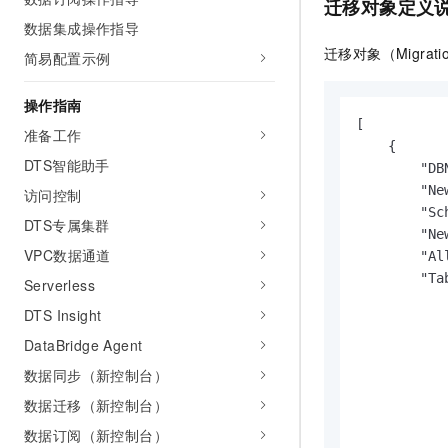
迁移对象定义
AI 产品 免费试用
网络
安全
云开发大赛
数据集成操作指导
Tableau 订阅
1亿+ 大模型 tokens 和 
迁移对象（Migrati
简易配置示例
可观测
入门学习赛
中间件
AI空中课堂在线直播课
140+云产品 免费试用
大模型服务
上云与迁云
产品新客免费试用，最长1
数据库
操作指南
生态解决方案
[

千问AI平台-Token Plan
准备工作
企业出海
大模型ACA认证体验
大数据计算
    {

助力企业全员 AI 认知与能
DTS智能助手
行业生态解决方案
        "D
政企业务
媒体服务
千问AI平台-模型体验
        "
访问控制
开发者生态解决方案
        "S
在线体验全尺寸、多种模态
DTS专属集群
企业服务与云通信
        "
AI 开发和 AI 应用解决
Happy 系列大模型
VPC数据通道
        "Al
域名与网站
        "Ta
Serverless
            
终端用户计算
DTS Insight
          
DataBridge Agent
         
Serverless
大模型解决方案
           
数据同步（新控制台）
开发工具
         
快速部署 Dify，高效搭建 
数据迁移（新控制台）
         
迁移与运维管理
           
数据订阅（新控制台）