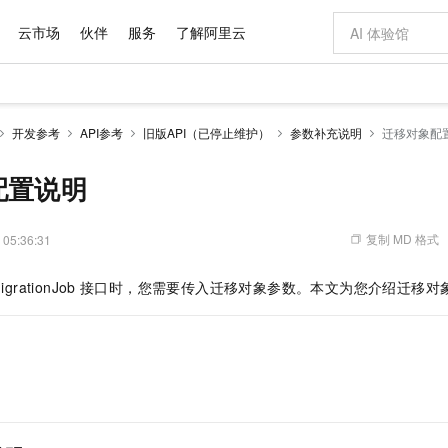
云市场
伙伴
服务
了解阿里云
AI 特惠
数据与 API
成为产品伙伴
企业增值服务
最佳实践
价格计算器
AI 场景体
基础软件
产品伙伴合
阿里云认证
市场活动
配置报价
大模型
开发参考
API参考
旧版API（已停止维护）
参数补充说明
迁移对象配
自助选配和估算价格
步到位
域名与网站
智启 AI 普惠权益
产品生态集成认证中心
企业支持计划
云上春晚
Qwen Audio：打造专属 AI 语音助手
千问官方 MaaS 平台，为开发者和 Agent 而生，新用户赠送 1 亿 + tokens 额度
云服务器 EC
一句话生成原生
AI Coding
阿里云Maa
2026 阿里云
为企业打
数据集
Windows
大模型认证
模型
NEW
NEW
格式还原
值低价云产品抢先购
提供智能易用的域名与建站服务
至高享 1亿+免费 tokens，加速 Al 应用落地
Qwen-Audio-3.0-Realtime 端到端实时语音角色扮演
安全可靠、弹
输入一句话想法,
智能编程，一键
配置说明
产品生态伙伴
专家技术服务
云上奥运之旅
弹性计算合作
阿里云中企出
手机三要素
宝塔 Linux
全部认证
价格优势
开源旗舰模型
对象存储 OSS
即刻拥有 DeepSeek-V4-Pro
阿里云 OPC 创新助力计划
云数据库 RD
一键部署幻兽
AI 电商营销
产品生态伙伴工作台
企业增值服务台
云栖战略参考
云存储合作计
云栖大会
身份实名认证
CentOS
训练营
推动算力普惠，释放技术红利
的大模型服务
最高返9万
真正可用的 1M 上下文,一次完成代码全链路开发
轻松解锁专属 DeepSeek-V4-Pro
至高百万元 Token 补贴，加速一人公司成长
稳定、安全、高性价比、高性能的云存储服务
一键购买专属
从图文生成到
复制 MD 格式
 05:36:31
云上的中国
数据库合作计
活动全景
短信
Docker
图片和
自进化智能体
人工智能平台 PAI
5 分钟轻松部署专属 QwenPaw
Token Plan 模型订阅计划
Qoder
高效搭建 AI
AI 广告创作
企业成长
大模型
NEW
HOT
信息公告
igrationJob
接口时，您需要传入迁移对象参数。本文为您介绍迁移对
看见新力量
云网络合作计
OCR 文字识别
JAVA
级电脑
越聪明
证享300元代金券
一站式AI开发、训练和推理服务
Qwen3.8-Max 首发尝鲜，限时加量 10 倍，夜间低至2折
从聊天伙伴进化为能主动干活的本地数字员工
面向真实软件
图文、视频一
Kimi-K3
HappyHors
NEW
魔搭 Mode
loud
服务实践
官网公告
Kimi 最新旗舰模型，长程编程与推理利器
让文字生成流
金融模力时刻
Salesforce O
版
发票查验
全能环境
Qoder CN
Claude Code + GStack 打造工程团队
千问办公，限时限量积分加倍
云原生数据库 P
低代码高效构
AI 建站
NEW
作计划
计划
创新中心
魔搭 ModelSc
健康状态
让AI从“聊天伙伴”进化为能干活的“数字员工”
覆盖公网/内网、递归/权威、移动APP等全场景解析服务
安装技能 GStack，拥有专属 AI 工程团队
你的AI工作搭子，覆盖日常办公高频场景
基于千问大模型等，支持代码智能生成、研发智能问答
0 代码专业建
客户案例
天气预报查询
操作系统
Deepseek-v4-pro
HappyHors
态合作计划
态智能体模型
旗舰 MoE 大模型，百万上下文与顶尖推理能力
图生视频，流
Compute
同享
容器服务 Kubernetes 版 ACK
万小智 AI 建站低至 15元/月
云防火墙
AI 短剧/漫剧
快递物流查询
WordPress
成为服务伙
高校合作
式云数据仓库
点，立即开启云上创新
提供一站式管理容器应用的 K8s 服务
送.CN域名，送备案服务码
云原生的云上
AI助力短剧
GLM-5.2
Wan2.7-T
Ubuntu