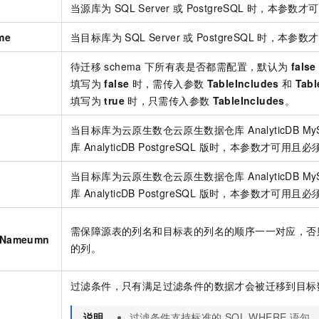
当源库为
SQL Server
或
PostgreSQL
时，本参数才可
me
当目标库为
SQL Server
或
PostgreSQL
时，本参数才
待迁移
schema
下所有表是否都需配置，默认为
false
填写为
false
时，需传入参数
TableIncludes
和
Tabl
填写为
true
时，只需传入参数
TableIncludes
。
当目标库为云原生数仓
云原生数据仓库 AnalyticDB My
库 AnalyticDB PostgreSQL 版
时，本参数才可用且必
当目标库为云原生数仓
云原生数据仓库 AnalyticDB My
库 AnalyticDB PostgreSQL 版
时，本参数才可用且必
需保障源表的列名和目标表的列名的顺序一一对应，否
nNameumn
的列。
过滤条件，只有满足过滤条件的数据才会被迁移到目标
说明
过滤条件支持标准的
SQL WHERE
语句