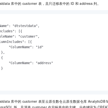
estdata
库中的
customer
表，且只迁移表中的
ID
和
address
列。
Name": "dtstestdata",

cludes": [{

bleName": "customer",

lumnIncludes": [{

     "ColumnName": "id"

},

{

     "ColumnName": "address"

}

estdata
库中的
customer
表至云原生数仓
云原生数据仓库 AnalyticDB 
stgreSQL 版
，且源表
customer
在目标表中的主键、分布键设为
CREA