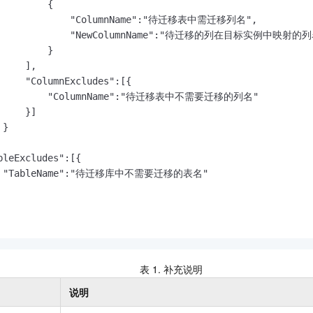
        {

一个 AI 助手
即刻拥有 DeepSeek-R1 满血版
超强辅助，Bol
              "ColumnName":"待迁移表中需迁移列名",

在企业官网、通讯软件中为客户提供 AI 客服
多种方案随心选，轻松解锁专属 DeepSeek
               "NewColumnName":"待迁移的列在目标实例中映射的列
        }

    ],

     "ColumnExcludes":[{

           "ColumnName":"待迁移表中不需要迁移的列名"

    }]

}

bleExcludes":[{

   "TableName":"待迁移库中不需要迁移的表名"

表 1.
补充说明
说明