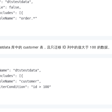
": "dtstestdata",

le": false,    

cludes": [{

bleName": "order.*"

estdata
库中的
customer
表，且只迁移
ID
列中的值大于
100
的数据。
Name": "dtstestdata",

cludes": [{

bleName": "customer",

lterCondition": "id > 100"
