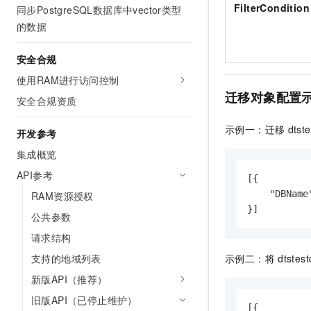
FilterCondition
同步PostgreSQL数据库中vector类型
的数据
安全合规
使用RAM进行访问控制
迁移对象配置
安全合规资质
示例一：迁移
dtst
开发参考
集成概览
API参考
[{

    "DBName
RAM资源授权
}]
公共参数
请求结构
支持的地域列表
示例二：将
dtstest
新版API（推荐）
旧版API（已停止维护）
[{
