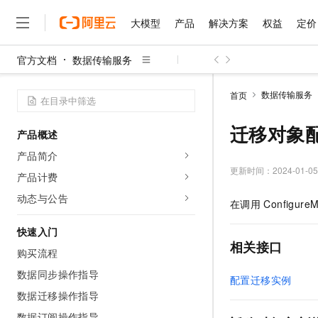
大模型
产品
解决方案
权益
定价
官方文档
数据传输服务
大模型
产品
解决方案
权益
定价
云市场
伙伴
服务
了解阿里云
精选产品
精选解决方案
普惠上云
产品定价
精选商城
成为销售伙伴
售前咨询
为什么选择阿里云
千问AI平台
数据传输服务
首页
了解云产品的定价详情
大模型服务平台百炼
睿译宝，AI翻译排版一
普惠上云 官方力荐
分销伙伴
在线服务
网站建设
什么是云计算
大
大模型服务与应用平台
上传文档即自动完成翻译和
云服务器38元/年起，超
迁移对象
产品概述
咨询伙伴
多端小程序
技术领先
云上成本管理
售后服务
千问大模型
GLM-5.2：长任务时代
官方推荐返现计划
大模型
产品简介
大模型
精选产品
精选解决方案
Salesforce 国际版订阅
稳定可靠
管理和优化成本
多元化、高性能、安全可靠
推荐新用户得奖励，单订单
更新时间：
2024-01-05
销售伙伴合作计划
产品计费
自助服务
友盟天域
安全合规
人工智能与机器学习
AI
文本生成
无影云电脑
Hermes Agent，打造
云工开物
动态与公告
在调用
ConfigureM
无影生态合作计划
在线服务
观测云
分析师报告
随时随地安全接入的云上超
自主进化，持久记忆，越用
高校专属算力普惠，学生认
计算
互联网应用开发
Qwen3.8-Max
HOT
Salesforce On Alibaba C
工单服务
快速入门
智能体时代全能旗舰模型
Tuya 物联网平台阿里云
研究报告与白皮书
云解析DNS
快速拥有专属 OpenClaw
Consulting Partner 合
相关接口
大数据
容器
购买流程
免费试用
短信专区
蓝凌 OA
Qwen3.7-Plus
AI 大模型销售与服务生
数据同步操作指导
现代化应用
存储
天池大赛
配置迁移实例
能看、能想、能动手的多模
云原生大数据计算服务 Max
解决方案免费试用 新老
电子合同
数据迁移操作指导
面向分析的企业级SaaS模
最高领取价值200元试用
安全
网络与CDN
AI 算法大赛
Qwen3-VL-Plus
畅捷通
数据订阅操作指导