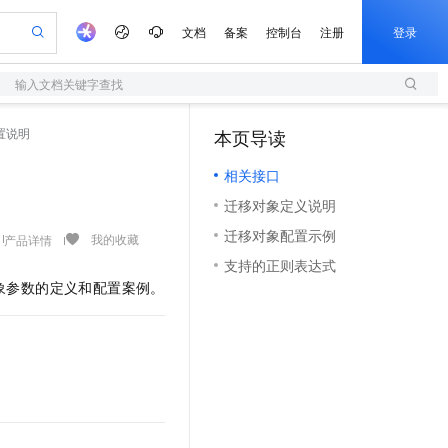
文档
备案
控制台
注册
登录
输入文档关键字查找
验
作计划
器
AI 活动
专业服务
服务伙伴合作计划
开发者社区
加入我们
服务平台百炼
阿里云 OPC 创新助力计划
置说明
本页导读
（1）
一站式生成采购清单，支持单品或批量购买
S
可编辑精美 PPT 文稿
S产品伙伴计划（繁花）
峰会
造的大模型服务与应用开发平台
轻量应用服务器
Agency Agents：拥有专属领域专家
AI 生产力先锋
Al MaaS 服务伙伴赋能合作
域名
博文
Careers
至高可申请百万元
相关接口
性可伸缩的云计算服务
 轻松生成专业的 PPT
开启高性价比 AI 编程新体验
先锋实践拓展 AI 生产力的边界
快速构建应用程序和网站，即刻迈出上云第一步
多领域专家智能体,一键组建 AI 虚拟交付团队
Token 补贴，五大权
计划
海大会
伙伴信用分合作计划
商标
问答
社会招聘
迁移对象定义说明
益加速 OPC 成功
S
帕鲁游戏服务器
数字证书管理服务（原SSL证书）
HappyHorse 打造一站式影视创作平台
飞天发布时刻
HOT
划
备案
电子书
校园招聘
迁移对象配置示例
联机服务器，轻松开启游戏
视频创作，一键激活电商全链路生产力
全托管，含MySQL、PostgreSQL、SQL Server、MariaDB多引擎
实现全站HTTPS，呈现可信的WEB访问
所见，即是所愿
可视化编排打通从文字构思到成片全链路闭环
我的收藏
产品详情
更多支持
划
公司注册
镜像站
支持的正则表达式
视频生成
语音识别与合成
 智能体与工作流应用
短信服务
漫剧工坊：一站式动画创作平台
AI 实训营
象参数的定义和配置案例。
合作伙伴培训与认证
划
上云迁移
的智能体编程平台
站生成，高效打造优质广告素材
通过阿里云百炼高效搭建AI应用,助力高效开发
快速生产连贯的高质量长漫剧
从基础到进阶，Agent 创客手把手教你
国内短信简单易用，安全可靠，秒级触达，全球覆盖200+国家和地区。
e-1.1-T2V
Qwen3-TTS-Flash
lScope
我要反馈
查询合作伙伴
畅细腻的高质量视频
离线语音合成大模型，多语言方言自适应，低延迟高稳定
n Alibaba Cloud ISV 合作
代维服务
olarDB
建企业门户网站
大数据开发治理平台 DataWorks
10 分钟搭建微信、支付宝小程序
创新加速
ope
登录合作伙伴管理后台
我要建议
站，无忧落地极速上线
以可视化方式快速构建移动和 PC 门户网站
100%兼容MySQL、PostgreSQL，兼容Oracle，支持集中和分布式
高效部署网站，快速应用到小程序
Data Agent 驱动的一站式 Data+AI 开发治理平台
e-1.1-I2V
Cosyvoice-V3-Flash
安全
畅自然，细节丰富
高表现力语音合成大模型，语音克隆听感自然
我要投诉
上云场景组合购
伴
边界网络安全防护产品
漫剧创作，剧本、分镜、视频高效生成
覆盖90%+业务场景，专享组合折扣价
2V
VPN
Fun-ASR