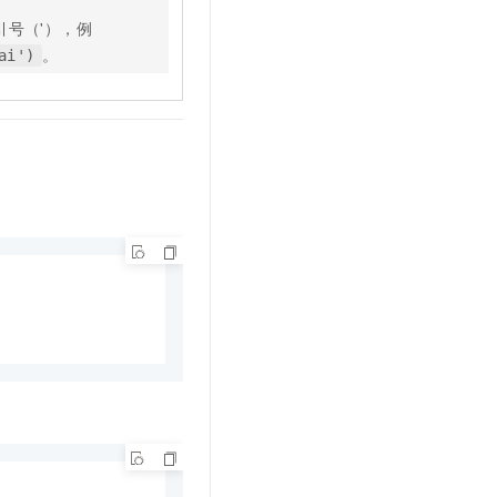
号（'），例
。
ai')